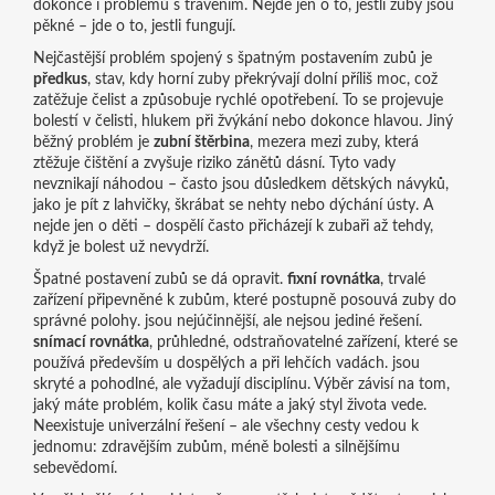
dokonce i problémů s trávením. Nejde jen o to, jestli zuby jsou
pěkné – jde o to, jestli fungují.
Nejčastější problém spojený s špatným postavením zubů je
předkus
,
stav, kdy horní zuby překrývají dolní příliš moc, což
zatěžuje čelist a způsobuje rychlé opotřebení
.
To se projevuje
bolestí v čelisti, hlukem při žvýkání nebo dokonce hlavou. Jiný
běžný problém je
zubní štěrbina
,
mezera mezi zuby, která
ztěžuje čištění a zvyšuje riziko zánětů dásní
.
Tyto vady
nevznikají náhodou – často jsou důsledkem dětských návyků,
jako je pít z lahvičky, škrábat se nehty nebo dýchání ústy. A
nejde jen o děti – dospělí často přicházejí k zubaři až tehdy,
když je bolest už nevydrží.
Špatné postavení zubů se dá opravit.
fixní rovnátka
,
trvalé
zařízení připevněné k zubům, které postupně posouvá zuby do
správné polohy
.
jsou nejúčinnější, ale nejsou jediné řešení.
snímací rovnátka
,
průhledné, odstraňovatelné zařízení, které se
používá především u dospělých a při lehčích vadách
.
jsou
skryté a pohodlné, ale vyžadují disciplínu. Výběr závisí na tom,
jaký máte problém, kolik času máte a jaký styl života vede.
Neexistuje univerzální řešení – ale všechny cesty vedou k
jednomu: zdravějším zubům, méně bolesti a silnějšímu
sebevědomí.