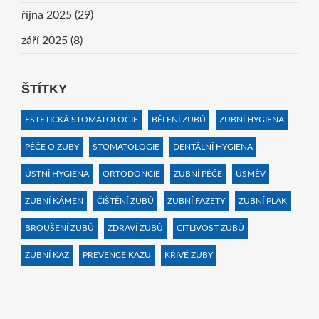
října 2025
(29)
září 2025
(8)
ŠTÍTKY
ESTETICKÁ STOMATOLOGIE
BĚLENÍ ZUBŮ
ZUBNÍ HYGIENA
PÉČE O ZUBY
STOMATOLOGIE
DENTÁLNÍ HYGIENA
ÚSTNÍ HYGIENA
ORTODONCIE
ZUBNÍ PÉČE
ÚSMĚV
ZUBNÍ KÁMEN
ČIŠTĚNÍ ZUBŮ
ZUBNÍ FAZETY
ZUBNÍ PLAK
BROUŠENÍ ZUBŮ
ZDRAVÍ ZUBŮ
CITLIVOST ZUBŮ
ZUBNÍ KAZ
PREVENCE KAZU
KŘIVÉ ZUBY