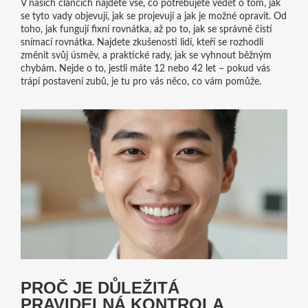
V našich článcích najdete vše, co potřebujete vědět o tom, jak
se tyto vady objevují, jak se projevují a jak je možné opravit. Od
toho, jak fungují fixní rovnátka, až po to, jak se správně čistí
snímací rovnátka. Najdete zkušenosti lidí, kteří se rozhodli
změnit svůj úsměv, a praktické rady, jak se vyhnout běžným
chybám. Nejde o to, jestli máte 12 nebo 42 let – pokud vás
trápí postavení zubů, je tu pro vás něco, co vám pomůže.
PROČ JE DŮLEŽITÁ
PRAVIDELNÁ KONTROLA