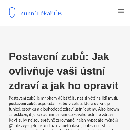
Postavení zubů: Jak
ovlivňuje vaši ústní
zdraví a jak ho opravit
Postavení zubů je mnohem důležitější, než si většina lidí myslí.
postavení zubů
,
uspořádání zubů v čelisti, které ovlivňuje
funkci, estetiku a dlouhodobé zdraví ústní dutiny
. Also known
as
ocklúze
, it je základním pilířem celkového ústního zdraví.
Když zuby nejsou správně zarovnané, nejen vypadáte méně自
信, ale zvyšujete riziko kazu, zánětů dásní, bolestí čelisti a