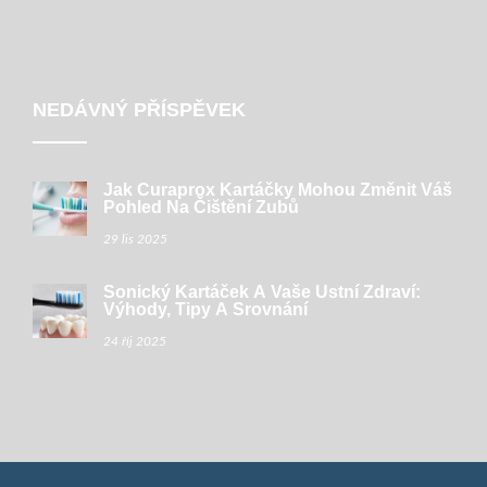
NEDÁVNÝ PŘÍSPĚVEK
Jak Curaprox Kartáčky Mohou Změnit Váš
Pohled Na Čištění Zubů
29 lis 2025
Sonický Kartáček A Vaše Ústní Zdraví:
Výhody, Tipy A Srovnání
24 říj 2025