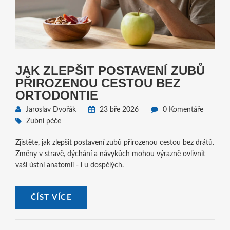
JAK ZLEPŠIT POSTAVENÍ ZUBŮ
PŘIROZENOU CESTOU BEZ
ORTODONTIE
Jaroslav Dvořák
23 bře 2026
0 Komentáře
Zubní péče
Zjistěte, jak zlepšit postavení zubů přirozenou cestou bez drátů.
Změny v stravě, dýchání a návykůch mohou výrazně ovlivnit
vaši ústní anatomii - i u dospělých.
ČÍST VÍCE