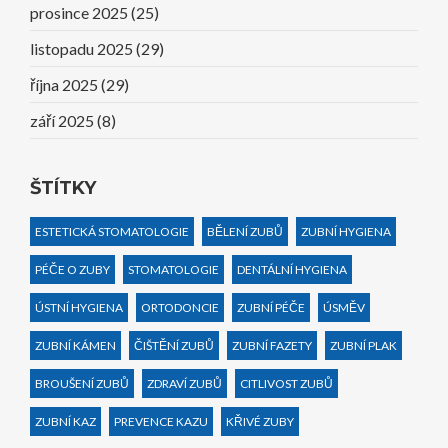
prosince 2025
(25)
listopadu 2025
(29)
října 2025
(29)
září 2025
(8)
ŠTÍTKY
ESTETICKÁ STOMATOLOGIE
BĚLENÍ ZUBŮ
ZUBNÍ HYGIENA
PÉČE O ZUBY
STOMATOLOGIE
DENTÁLNÍ HYGIENA
ÚSTNÍ HYGIENA
ORTODONCIE
ZUBNÍ PÉČE
ÚSMĚV
ZUBNÍ KÁMEN
ČIŠTĚNÍ ZUBŮ
ZUBNÍ FAZETY
ZUBNÍ PLAK
BROUŠENÍ ZUBŮ
ZDRAVÍ ZUBŮ
CITLIVOST ZUBŮ
ZUBNÍ KAZ
PREVENCE KAZU
KŘIVÉ ZUBY