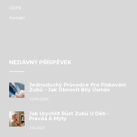
GDPR
Kontakt
NEDÁVNÝ PŘÍSPĚVEK
Jednoduchý Průvodce Pro Pískování
Zubů - Jak Obnovit Bílý Úsměv
31 bře 2026
Jak Urychlit Růst Zubů U Dětí -
Pravda A Mýty
2 lis 2025