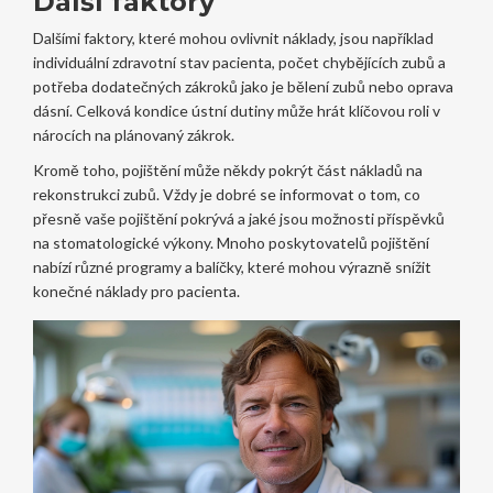
Další faktory
Dalšími faktory, které mohou ovlivnit náklady, jsou například
individuální zdravotní stav pacienta, počet chybějících zubů a
potřeba dodatečných zákroků jako je bělení zubů nebo oprava
dásní. Celková kondice ústní dutiny může hrát klíčovou roli v
nárocích na plánovaný zákrok.
Kromě toho, pojištění může někdy pokrýt část nákladů na
rekonstrukci zubů. Vždy je dobré se informovat o tom, co
přesně vaše pojištění pokrývá a jaké jsou možnosti příspěvků
na stomatologické výkony. Mnoho poskytovatelů pojištění
nabízí různé programy a balíčky, které mohou výrazně snížit
konečné náklady pro pacienta.