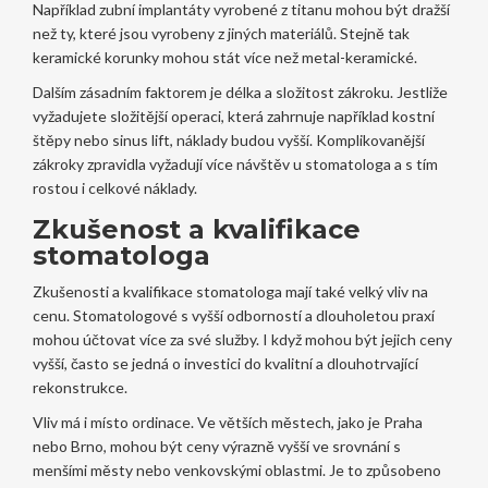
Například zubní implantáty vyrobené z titanu mohou být dražší
než ty, které jsou vyrobeny z jiných materiálů. Stejně tak
keramické korunky mohou stát více než metal-keramické.
Dalším zásadním faktorem je délka a složitost zákroku. Jestliže
vyžadujete složitější operaci, která zahrnuje například kostní
štěpy nebo sinus lift, náklady budou vyšší. Komplikovanější
zákroky zpravidla vyžadují více návštěv u stomatologa a s tím
rostou i celkové náklady.
Zkušenost a kvalifikace
stomatologa
Zkušenosti a kvalifikace stomatologa mají také velký vliv na
cenu. Stomatologové s vyšší odborností a dlouholetou praxí
mohou účtovat více za své služby. I když mohou být jejich ceny
vyšší, často se jedná o investici do kvalitní a dlouhotrvající
rekonstrukce.
Vliv má i místo ordinace. Ve větších městech, jako je Praha
nebo Brno, mohou být ceny výrazně vyšší ve srovnání s
menšími městy nebo venkovskými oblastmi. Je to způsobeno