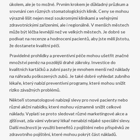
úkolem, ale je to možné. Prvním krokem je důkladný průzkum a
srovnání cen různých stomatologických klinik. Ceny se mohou
výrazně lišit nejen mezi soukromými klinikami a veřejnými
zdravotnickými zařízeními, ale i regionálně. V menších městech
může být léčba levnější než ve velkých městech. Je dobré se
podívat na recenze a hodnocení pacientů, aby jste měli jistotu,
že dostanete kvalitní péči.
Pravidelné prohlídky a preventivní péče mohou ušetřit značné
množství peněz na pozdější drahé zákroky. Investice do
kvalitních kartáčků a zubní pasty je mnohem menší než náklady
na náhradu poškozených zubů. Je také dobré vyhledat zubního
lékaře, který nabízí preventivní programy, které mohou snížit
riziko závažných problémů.
Někteří stomatologové nabízejí slevy pro nové pacienty nebo
různé akční nabídky, které mohou významně snížit celkové
náklady. Vyplatí se proto sledovat různé marketingové akce a
zjišťovat, zda vámi vybraný lékař nenabízí nějaké speciální slevy.
Další možností je využití benefitů z pojištění nebo příspěvků ze
zdravotního pojištění, které mohou pokrýt část nákladů.