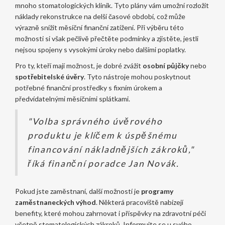
mnoho stomatologických klinik. Tyto plány vám umožní rozložit
náklady rekonstrukce na delší časové období, což může
výrazně snížit měsíční finanční zatížení. Při výběru této
možnosti si však pečlivě přečtěte podmínky a zjistěte, jestli
nejsou spojeny s vysokými úroky nebo dalšími poplatky.
Pro ty, kteří mají možnost, je dobré zvážit
osobní půjčky
nebo
spotřebitelské úvěry
. Tyto nástroje mohou poskytnout
potřebné finanční prostředky s fixním úrokem a
předvídatelnými měsíčními splátkami.
"Volba správného úvěrového
produktu je klíčem k úspěšnému
financování nákladnějších zákroků,"
říká finanční poradce Jan Novák.
Pokud jste zaměstnaní, další možností je
programy
zaměstnaneckých výhod
. Některá pracoviště nabízejí
benefity, které mohou zahrnovat i příspěvky na zdravotní péči
včetně stomatologických zákroků. Informujte se u svého