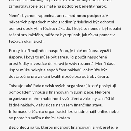
zaměstnavatele, zda máte na podobné benefity nárok.
Neměli bychom zapomínat ani na
rodinnou podporu
. V
některých případech mohou rodinní příslušníci být ochotni
pomoci s pokrytím těchto nákladů. I když to nemusí být ideální
řešení pro každého, může to být způsob, jak získat pomoc v
těžkých okamžicích.
Pro ty, kteří mají něco naspořeno, je také možnost
využít
úspory
. I když to může být stresující použít naspořené
prostředky, investice do zdraví je vždy rozumná. Menší část
úspor může pokrýt alespoň část nákladů, což může být
dostatečné pro získání kvalitní péče bez potřeby úvěru.
Existuje také řada
neziskových organizací
, které poskytují
pomoc lidem v nouzi s financováním zubní péče. Některé
organizace mohou nabídnout vyšetření a zákroky za nižší či
žádné náklady, v závislosti na vašem finančním stavu.
Informace o těchto organizacích lze snadno najít online nebo
se poradit s vaším zubním lékařem.
Bez ohledu na to, kterou možnost financování si vyberete, je