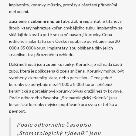
implantáty, korunky, můstky, protézy a ošetření přírodními
metodami.
Začneme s
zubními implantáty
. Zubní implantát je titanový
šroub, který nahrazuje kořen chybějícího zubu. Implantáty se
vkládají do kosti a poté se na ně nasazují korunky. Cena
jednoho implantátu se v České republice pohybuje mezi 20
000 a 35 000 korun. Implantáty jsou oblíbené díky jejich
trvanlivosti a přirozenému vzhledu.
Další možností jsou
zubní korunky
. Korunka je náhrada části
zubu, která je poškozena či zcela zničena. Korunky mohou být
vyrobeny z keramiky, zlata, nebo porselánu. Cena jedné
korunky se pohybuje mezi 4 000 a 8 000 korun, přičemž
keramické a porcelánové korunky bývají dražší než ty kovové.
Podle odborného časopisu „Stomatologický týdeník“ jsou
keramické korunky nejvíce poptávané pro svou estetiku a
pevnost.
Podle odborného časopisu
„Stomatologický týdeník“ jsou