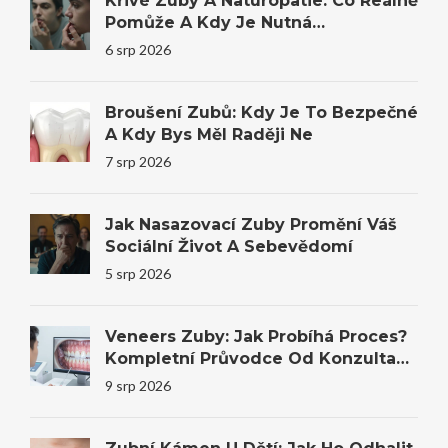
Křivé Zuby A Naturopatie: Co Reálně
Pomůže A Kdy Je Nutná
Stomatologie
6 srp 2026
Broušení Zubů: Kdy Je To Bezpečné
A Kdy Bys Měl Raději Ne
7 srp 2026
Jak Nasazovací Zuby Promění Váš
Sociální Život A Sebevědomí
5 srp 2026
Veneers Zuby: Jak Probíhá Proces?
Kompletní Průvodce Od Konzultace
Po Výsledek
9 srp 2026