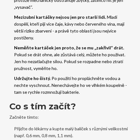
protože mechanicky odstraňuje zbytky, zatímco nit je jen
„vysavač“.
Mezizubní kartáčky nejsou jen pro starší lidi.
Mladí
dospělí, kteří piji více čaje, kávy nebo červeného vína, mají
větší riziko zbarvení - a právě tyto oblasti jsou nejvíce
postiženy.
Neměňte kartáček jen proto, že se mu „zakřivil“ drát.
Pokud se drát ohne, ale zůstává celý, můžete ho používat.
Jen ho nezatlačujte silou. Pokud se rozpadne nebo ztratí
pružnost, vyměňte ho.
Udržujte ho čistý.
Po použití ho propláchněte vodou a
nechte vyschnout. Nenechávejte ho ve vlhkém koupelně -
tam se rychle rozmnožují bakterie.
Co s tím začít?
Začněte tímto:
Přijďte do lékárny a kupte malý balíček s různými velikostmi
(např. 0,6 mm, 0,8 mm, 1,1 mm).