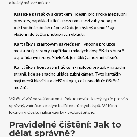
a každý má své místo:
Klasické kartáčky s drátkem
- ideální pro široké mezizubní
prostory, například u lidí s mezerami mezi zuby nebo po
odstranění zubních náprav. Drát je ohybný a umožňuje
vložení i do těžko přístupných oblastí.
Kartáčky s plastovým návlečkem
- vhodné pro úzké
mezizubní prostory, například u mladých dospělých s hustě
uspořádanými zuby. Návleček je měkký a nezraní dásně.
Kartáčky s koncovým háčkem
- nejlepší pro zuby na zadní
straně, kde se snadno ukládá zubní kámen. Tyto kartáčky
mají menší hlavičku a delší rukojeť, což usnadňuje čištění
molárů.
Výběr závisí na vaší anatomii. Pokud nevíte, který typ je pro vás
správný, začněte s malým balíčkem různých typů. Většina
lékáren v Česku nabízí vzorky - vyzkoušejte je.
Pravidelné čištění: Jak to
dělat správně?