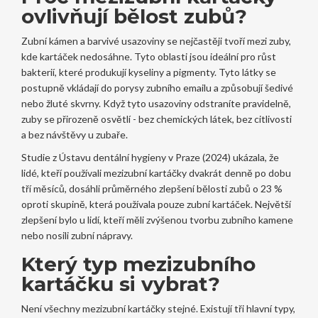
ovlivňují bělost zubů?
Zubní kámen a barvivé usazoviny se nejčastěji tvoří mezi zuby,
kde kartáček nedosáhne. Tyto oblasti jsou ideální pro růst
bakterií, které produkují kyseliny a pigmenty. Tyto látky se
postupně vkládají do porysy zubního emailu a způsobují šedivé
nebo žluté skvrny. Když tyto usazoviny odstraníte pravidelně,
zuby se přirozeně osvětlí - bez chemických látek, bez citlivosti
a bez návštěvy u zubaře.
Studie z Ústavu dentální hygieny v Praze (2024) ukázala, že
lidé, kteří používali mezizubní kartáčky dvakrát denně po dobu
tří měsíců, dosáhli průměrného zlepšení bělosti zubů o 23 %
oproti skupině, která používala pouze zubní kartáček. Největší
zlepšení bylo u lidí, kteří měli zvýšenou tvorbu zubního kamene
nebo nosili zubní nápravy.
Který typ mezizubního
kartáčku si vybrat?
Není všechny mezizubní kartáčky stejné. Existují tři hlavní typy,