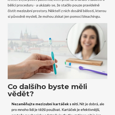
bělící proceduru - a ukázalo se, že stačilo pouze pravidelně
čistit mezizubní prostory. Někteří z nich dosáhli bělosti, kterou
si původně mysleli, že mohou získat jen pomocí bleachingu.
Co dalšího byste měli
vědět?
Nezaměňujte mezizubní kartáček s nití.
Nit je dobrá, ale
pro mnoho lidí je těžší používat. Kartáček je efektivnější,