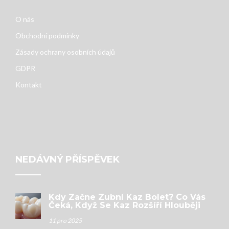
O nás
Obchodní podmínky
Zásady ochrany osobních údajů
GDPR
Kontakt
NEDÁVNÝ PŘÍSPĚVEK
Kdy Začne Zubní Kaz Bolet? Co Vás
Čeká, Když Se Kaz Rozšíří Hlouběji
11 pro 2025