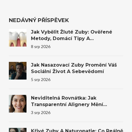
NEDÁVNÝ PŘÍSPĚVEK
Jak Vybělit Žluté Zuby: Ověřené
Metody, Domácí Tipy A
Profesionální Bělení
8 srp 2026
Jak Nasazovací Zuby Promění Váš
Sociální Život A Sebevědomí
5 srp 2026
Neviditelná Rovnátka: Jak
Transparentní Alignery Mění
Úsměvy I Sebevědomí
3 srp 2026
Křivé Zuby A Naturopatie: Co Reálně