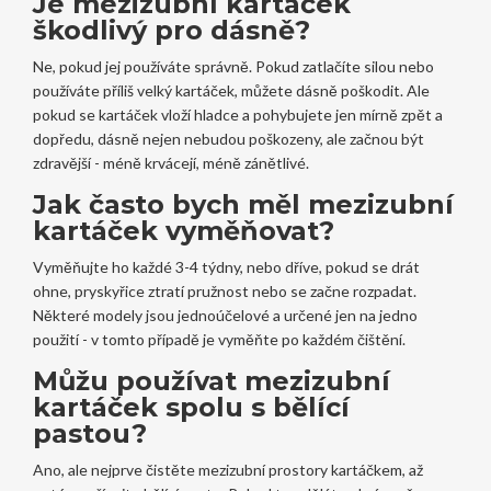
Je mezizubní kartáček
škodlivý pro dásně?
Ne, pokud jej používáte správně. Pokud zatlačíte silou nebo
používáte příliš velký kartáček, můžete dásně poškodit. Ale
pokud se kartáček vloží hladce a pohybujete jen mírně zpět a
dopředu, dásně nejen nebudou poškozeny, ale začnou být
zdravější - méně krvácejí, méně zánětlivé.
Jak často bych měl mezizubní
kartáček vyměňovat?
Vyměňujte ho každé 3-4 týdny, nebo dříve, pokud se drát
ohne, pryskyřice ztratí pružnost nebo se začne rozpadat.
Některé modely jsou jednoúčelové a určené jen na jedno
použití - v tomto případě je vyměňte po každém čištění.
Můžu používat mezizubní
kartáček spolu s bělící
pastou?
Ano, ale nejprve čistěte mezizubní prostory kartáčkem, až