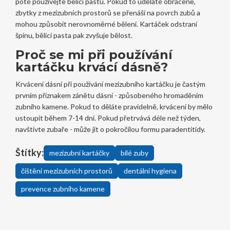
poté používejte bělící pastu. Pokud to uděláte obráceně,
zbytky z mezizubních prostorů se přenáší na povrch zubů a
mohou způsobit nerovnoměrné bělení. Kartáček odstraní
špínu, bělící pasta pak zvyšuje bělost.
Proč se mi při používání
kartáčku krvácí dásně?
Krvácení dásní při používání mezizubního kartáčku je častým
prvním příznakem zánětu dásní - způsobeného hromaděním
zubního kamene. Pokud to děláte pravidelně, krvácení by mělo
ustoupit během 7-14 dní. Pokud přetrvává déle než týden,
navštivte zubaře - může jít o pokročilou formu paradentitidy.
Štítky:
mezizubní kartáčky
bílé zuby
čištění mezizubních prostorů
dentální hygiena
prevence zubního kamene