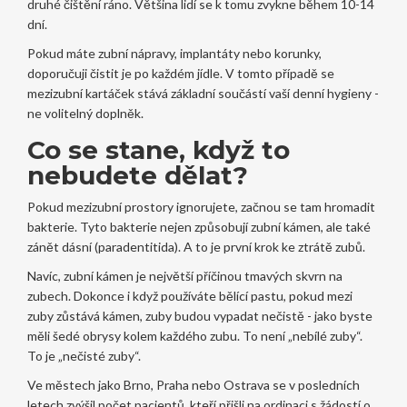
druhé čištění ráno. Většina lidí se k tomu zvykne během 10-14
dní.
Pokud máte zubní nápravy, implantáty nebo korunky,
doporučuji čistit je po každém jídle. V tomto případě se
mezizubní kartáček stává základní součástí vaší denní hygieny -
ne volitelný doplněk.
Co se stane, když to
nebudete dělat?
Pokud mezizubní prostory ignorujete, začnou se tam hromadit
bakterie. Tyto bakterie nejen způsobují zubní kámen, ale také
zánět dásní (paradentitida). A to je první krok ke ztrátě zubů.
Navíc, zubní kámen je největší příčinou tmavých skvrn na
zubech. Dokonce i když používáte bělící pastu, pokud mezi
zuby zůstává kámen, zuby budou vypadat nečistě - jako byste
měli šedé obrysy kolem každého zubu. To není „nebílé zuby“.
To je „nečisté zuby“.
Ve městech jako Brno, Praha nebo Ostrava se v posledních
letech zvýšil počet pacientů, kteří přišli na ordinaci s žádostí o