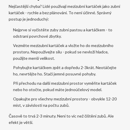
Nejčastější chyba? Lidé používají mezizubní kartáček jako zubní
kartáček - rychle a bez plánování. To není účinné. Správný
postup je jednoduchý:
Nejprve si vyčistěte zuby zubní pastou a kartáčkem - to
odstraní povrchové zbytky.
Vezměte mezizubní kartáček a vložte ho do mezizubního
prostoru. Nepoužívejte sílu - pokud se nevloží hladce,
použijte menší velikost.
Pohybujte kartáčkem zpět a dopředu 2-3krát. Neotáčejte
ho, nevrtějte ho. Stačí jemné posuvné pohyby.
Při přechodu na další mezizubní prostor vyměňte kartáček
nebo ho otočte, pokud máte jednoúčelový model.
Opakujte pro všechny mezizubní prostory - obvykle 12-20
míst, v závislosti na počtu zubů.
Časově to trvá 2-3 minuty. Není to víc než čištění zubů. Ale
efekt je větší.