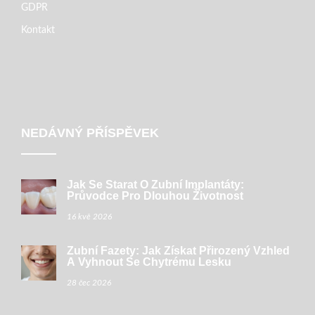
GDPR
Kontakt
NEDÁVNÝ PŘÍSPĚVEK
Jak Se Starat O Zubní Implantáty:
Průvodce Pro Dlouhou Životnost
16 kvě 2026
Zubní Fazety: Jak Získat Přirozený Vzhled
A Vyhnout Se Chytrému Lesku
28 čec 2026