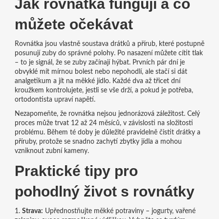
Jak rovnátka fungují a co
můžete očekávat
Rovnátka jsou vlastně soustava drátků a přírub, které postupně
posunují zuby do správné polohy. Po nasazení můžete cítit tlak
– to je signál, že se zuby začínají hýbat. Prvních pár dní je
obvyklé mít mírnou bolest nebo nepohodlí, ale stačí si dát
analgetikum a jít na měkké jídlo. Každé dva až třicet dní
kroužkem kontrolujete, jestli se vše drží, a pokud je potřeba,
ortodontista upraví napětí.
Nezapomeňte, že rovnátka nejsou jednorázová záležitost. Celý
proces může trvat 12 až 24 měsíců, v závislosti na složitosti
problému. Během té doby je důležité pravidelně čistit drátky a
příruby, protože se snadno zachytí zbytky jídla a mohou
vzniknout zubní kameny.
Praktické tipy pro
pohodlný život s rovnátky
1.
Strava:
Upřednostňujte měkké potraviny – jogurty, vařené