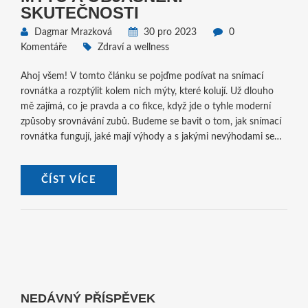
SKUTEČNOSTI
Dagmar Mrazková
30 pro 2023
0
Komentáře
Zdraví a wellness
Ahoj všem! V tomto článku se pojďme podívat na snímací
rovnátka a rozptýlit kolem nich mýty, které kolují. Už dlouho
mě zajímá, co je pravda a co fikce, když jde o tyhle moderní
způsoby srovnávání zubů. Budeme se bavit o tom, jak snímací
rovnátka fungují, jaké mají výhody a s jakými nevýhodami se
můžeme setkat. Chtěla bych s vámi sdílet i osobní zkušenosti a
tipy od odborníků, abychom společně mohli odlišit mýty od
ČÍST VÍCE
reality. Připojte se ke mě a objasněme si společně, jak to
doopravdy s těmi snímacími rovnátky je.
NEDÁVNÝ PŘÍSPĚVEK