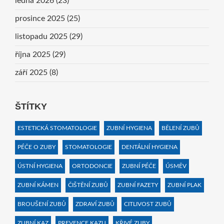
ledna 2026
(23)
prosince 2025
(25)
listopadu 2025
(29)
října 2025
(29)
září 2025
(8)
ŠTÍTKY
ESTETICKÁ STOMATOLOGIE
ZUBNÍ HYGIENA
BĚLENÍ ZUBŮ
PÉČE O ZUBY
STOMATOLOGIE
DENTÁLNÍ HYGIENA
ÚSTNÍ HYGIENA
ORTODONCIE
ZUBNÍ PÉČE
ÚSMĚV
ZUBNÍ KÁMEN
ČIŠTĚNÍ ZUBŮ
ZUBNÍ FAZETY
ZUBNÍ PLAK
BROUŠENÍ ZUBŮ
ZDRAVÍ ZUBŮ
CITLIVOST ZUBŮ
ZUBNÍ KAZ
PREVENCE KAZU
KŘIVÉ ZUBY