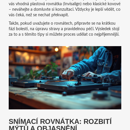
vás vhodná plastová rovnátka (Invisalign) nebo klasické kovové
– neváhejte a domluvte si konzultaci. Vždycky je lepší vědět, co
vás čeká, než se nechat překvapit.
Takže, pokud uvažujete o rovnátech, připravte se na krátkou
fázi bolesti, na úpravu stravy a pravidelnou péči. Výsledek stojí
za to a s těmito tipy si můžete proces udělat co nejpříjemnější.
SNÍMACÍ ROVNÁTKA: ROZBITÍ
MÝTŮ A OBJASNĚNÍ