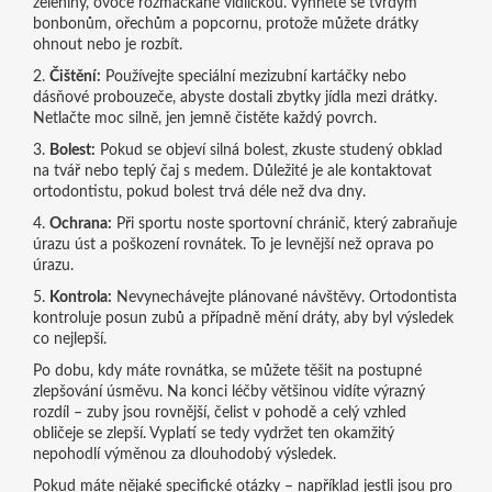
zeleniny, ovoce rozmačkané vidličkou. Vyhněte se tvrdým
bonbonům, ořechům a popcornu, protože můžete drátky
ohnout nebo je rozbít.
2.
Čištění:
Používejte speciální mezizubní kartáčky nebo
dásňové probouzeče, abyste dostali zbytky jídla mezi drátky.
Netlačte moc silně, jen jemně čistěte každý povrch.
3.
Bolest:
Pokud se objeví silná bolest, zkuste studený obklad
na tvář nebo teplý čaj s medem. Důležité je ale kontaktovat
ortodontistu, pokud bolest trvá déle než dva dny.
4.
Ochrana:
Při sportu noste sportovní chránič, který zabraňuje
úrazu úst a poškození rovnátek. To je levnější než oprava po
úrazu.
5.
Kontrola:
Nevynechávejte plánované návštěvy. Ortodontista
kontroluje posun zubů a případně mění dráty, aby byl výsledek
co nejlepší.
Po dobu, kdy máte rovnátka, se můžete těšit na postupné
zlepšování úsměvu. Na konci léčby většinou vidíte výrazný
rozdíl – zuby jsou rovnější, čelist v pohodě a celý vzhled
obličeje se zlepší. Vyplatí se tedy vydržet ten okamžitý
nepohodlí výměnou za dlouhodobý výsledek.
Pokud máte nějaké specifické otázky – například jestli jsou pro