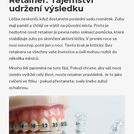
udržení výsledku
Léčba neskončí, když dostanete poslední sadu rovnátek. Zuby
mají paměť a chtějí se vrátit na původní místa. Proto je
nezbytné nosit
retainer
je
pevná nebo snímací pomůcka, která
stabilizuje zuby po skončení aktivní léčby
. V prvním roce se
nosí nonstop, poté jen v noci. Tento krok je kritický. Bez
retainera se všechny vaše investice a úsilí mohou rozbít do
několika měsíců.
Mnoho lidí zapomíná na tuto fázi. Pokud chcete, aby váš nový
úsměv vydržel celý život, noste retainer pravidelně. Je to jako
cvičení ve fitku - pokud přestanete, svaly (nebo zuby)
ochabnou.