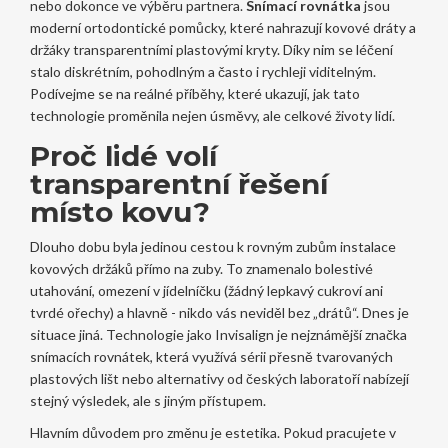
nebo dokonce ve výběru partnera.
Snímací rovnátka
jsou
moderní ortodontické pomůcky, které nahrazují kovové dráty a
držáky transparentními plastovými kryty
. Díky nim se léčení
stalo diskrétním, pohodlným a často i rychleji viditelným.
Podívejme se na reálné příběhy, které ukazují, jak tato
technologie proměnila nejen úsměvy, ale celkové životy lidí.
Proč lidé volí
transparentní řešení
místo kovu?
Dlouho dobu byla jedinou cestou k rovným zubům instalace
kovových držáků přímo na zuby. To znamenalo bolestivé
utahování, omezení v jídelníčku (žádný lepkavý cukroví ani
tvrdé ořechy) a hlavně - nikdo vás neviděl bez „drátů“. Dnes je
situace jiná. Technologie jako
Invisalign
je
nejznámější značka
snímacích rovnátek, která využívá sérii přesně tvarovaných
plastových lišt
nebo alternativy od českých laboratoří nabízejí
stejný výsledek, ale s jiným přístupem.
Hlavním důvodem pro změnu je estetika. Pokud pracujete v