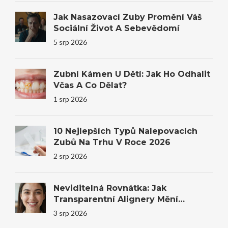
Jak Nasazovací Zuby Promění Váš
Sociální Život A Sebevědomí
5 srp 2026
Zubní Kámen U Dětí: Jak Ho Odhalit
Včas A Co Dělat?
1 srp 2026
10 Nejlepších Typů Nalepovacích
Zubů Na Trhu V Roce 2026
2 srp 2026
Neviditelná Rovnátka: Jak
Transparentní Alignery Mění
Úsměvy I Sebevědomí
3 srp 2026