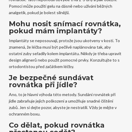
Pomoci může použití gelu na dásně nebo užívání běžných
analgetik, pokud je bolest silnější.
Mohu nosit snímací rovnátka,
pokud mám implantáty?
Implantáty se neposouvají, protože jsou ukotveny v kosti. To
znamená, že léčba musí být pečlivě naplánována tak, aby
ostatní zuby seřadily kolem implantátu. Někdy je třeba upravit
design alignerů nebo použít pomocné prvky. Konzultujte to s
ortodontistou před začátkem léčby.
Je bezpečné sundávat
rovnátka při jídle?
Ano, to je hlavní výhoda této metody. Sundání rovnátek při
jídle zabraňuje jejich poškození a umožňuje snadné čištění
zubů. Jen si dejte pozor, abyste je nestratili. Vždy je mějte v
ochranném boxu.
Co dělat, pokud rovnátka