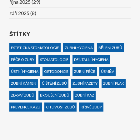
října 2025
(29)
září 2025
(8)
ŠTÍTKY
ESTETICKÁ STOMATOLOGIE
ZUBNÍ HYGIENA
BĚLENÍ ZUBŮ
PÉČE O ZUBY
STOMATOLOGIE
DENTÁLNÍ HYGIENA
ÚSTNÍ HYGIENA
ORTODONCIE
ZUBNÍ PÉČE
ÚSMĚV
ZUBNÍ KÁMEN
ČIŠTĚNÍ ZUBŮ
ZUBNÍ FAZETY
ZUBNÍ PLAK
ZDRAVÍ ZUBŮ
BROUŠENÍ ZUBŮ
ZUBNÍ KAZ
PREVENCE KAZU
CITLIVOST ZUBŮ
KŘIVÉ ZUBY