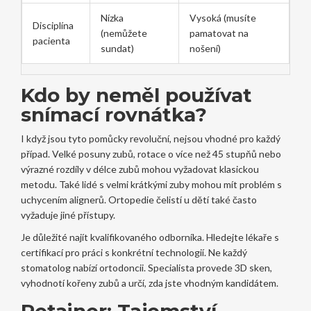
Nízka
Vysoká (musíte
Disciplína
(nemůžete
pamatovat na
pacienta
sundat)
nošení)
Kdo by neměl používat
snímací rovnátka?
I když jsou tyto pomůcky revoluční, nejsou vhodné pro každý
případ. Velké posuny zubů, rotace o více než 45 stupňů nebo
výrazné rozdíly v délce zubů mohou vyžadovat klasickou
metodu. Také lidé s velmi krátkými zuby mohou mít problém s
uchycením alignerů. Ortopedie čelistí u dětí také často
vyžaduje jiné přístupy.
Je důležité najít kvalifikovaného odborníka. Hledejte lékaře s
certifikací pro práci s konkrétní technologií. Ne každý
stomatolog nabízí ortodoncii. Specialista provede 3D sken,
vyhodnotí kořeny zubů a určí, zda jste vhodným kandidátem.
Retainer: Tajemství