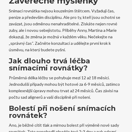
Závěrečné myšlenky
Snímací rovnátka nejsou kouzelným štětcem. Vyžadují čas,
peníze a především disciplínu. Ale pro ty, kteří jsou ochotni se
zavázat, jsou odměnou nenahraditelné. Získáte nejen rovné
zuby, ale i novou sebejistotu. Příběhy Anny, Martina a Marie
dokazují, že změna je možná v každém věku. Nečekejte na
„správný čas“. Začněte konzultací a udělejte první krok k
úsměvu, na který budete pyšní.
Jak dlouho trvá léčba
snímacími rovnátky?
Průměrná délka léčby se pohybuje mezi 12 až 18 měsíci.
Jednodušší případy mohou být hotové za 6-9 měsíců, zatímco
komplexnější úpravy mohou trvat až 24 měsíců. Čas závisí na
počtu sad alignerů a vaší disciplíně při nošení.
Bolestí při nošení snímacích
rovnátek?
Ano, je běžné cítit tlak a mírnou bolest při výměně nové sady
rovnátek. Tato nepohodlí obvykle trvá 2-3 dny a pak odezní.