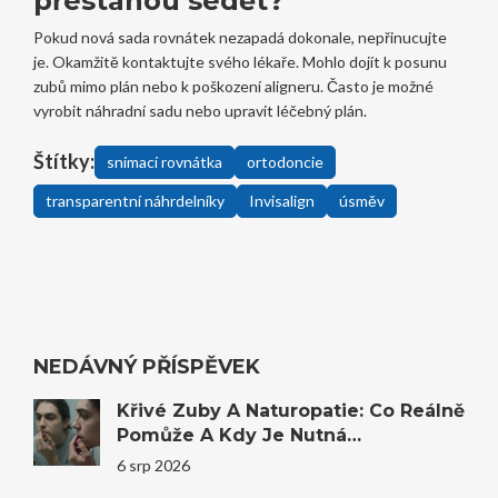
přestanou sedět?
Pokud nová sada rovnátek nezapadá dokonale, nepřinucujte
je. Okamžitě kontaktujte svého lékaře. Mohlo dojít k posunu
zubů mimo plán nebo k poškození aligneru. Často je možné
vyrobit náhradní sadu nebo upravit léčebný plán.
Štítky:
snímací rovnátka
ortodoncie
transparentní náhrdelníky
Invisalign
úsměv
NEDÁVNÝ PŘÍSPĚVEK
Křivé Zuby A Naturopatie: Co Reálně
Pomůže A Kdy Je Nutná
Stomatologie
6 srp 2026