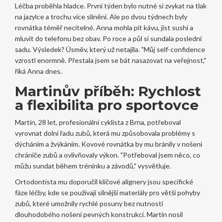
Léčba proběhla hladce. První týden bylo nutné si zvykat na tlak
na jazylce a trochu více slinění. Ale po dvou týdnech byly
rovnátka téměř necitelné. Anna mohla pít kávu, jíst sushi a
mluvit do telefonu bez obav. Po roce a půl si sundala poslední
sadu. Výsledek? Úsměv, který už netajila. "Můj self-confidence
vzrostl enormně. Přestala jsem se bát nasazovat na veřejnost,"
říká Anna dnes.
Martinův příběh: Rychlost
a flexibilita pro sportovce
Martin, 28 let, profesionální cyklista z Brna, potřeboval
vyrovnat dolní řadu zubů, která mu způsobovala problémy s
dýcháním a žvýkáním. Kovové rovnátka by mu bránily v nošení
chrániče zubů a ovlivňovaly výkon. "Potřeboval jsem něco, co
můžu sundat během tréninku a závodů," vysvětluje.
Ortodontista mu doporučil
klíčové alignery
jsou
specifické
fáze léčby, kde se používají silnější materiály pro větší pohyby
zubů
, které umožnily rychlé posuny bez nutnosti
dlouhodobého nošení pevných konstrukcí. Martin nosil