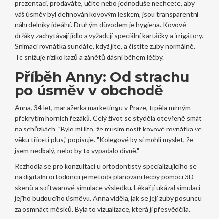
prezentaci, prodáváte, učíte nebo jednoduše nechcete, aby
váš úsměv byl definován kovovým leskem, jsou transparentní
náhrdelníky ideální. Druhým důvodem je hygiena. Kovové
držáky zachytávají jídlo a vyžadují speciální kartáčky a irrigátory.
Snímací rovnátka sundáte, když jíte, a čistíte zuby normálně.
To snižuje riziko kazů a zánětů dásní během léčby.
Příběh Anny: Od strachu
po úsměv v obchodě
Anna, 34 let, manažerka marketingu v Praze, trpěla mírným
překrytím horních řezáků. Celý život se styděla otevřeně smát
na schůzkách. "Bylo mi líto, že musím nosit kovové rovnátka ve
věku třiceti plus," popisuje. "Kolegové by si mohli myslet, že
jsem nedbalý, nebo by to vypadalo divně."
Rozhodla se pro konzultaci u ortodontisty specializujícího se
na
digitální ortodoncii
je
metoda plánování léčby pomocí 3D
skenů a softwarové simulace výsledku
. Lékař jí ukázal simulaci
jejího budoucího úsměvu. Anna viděla, jak se její zuby posunou
za osmnáct měsíců. Byla to vizualizace, která ji přesvědčila.