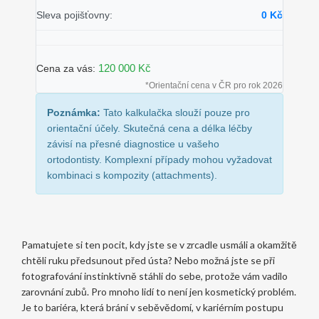
Sleva pojišťovny:
0 Kč
120 000 Kč
Cena za vás:
*Orientační cena v ČR pro rok 2026
Poznámka:
Tato kalkulačka slouží pouze pro
orientační účely. Skutečná cena a délka léčby
závisí na přesné diagnostice u vašeho
ortodontisty. Komplexní případy mohou vyžadovat
kombinaci s kompozity (attachments).
Pamatujete si ten pocit, kdy jste se v zrcadle usmáli a okamžitě
chtěli ruku předsunout před ústa? Nebo možná jste se při
fotografování instinktivně stáhli do sebe, protože vám vadilo
zarovnání zubů. Pro mnoho lidí to není jen kosmetický problém.
Je to bariéra, která brání v seběvědomí, v kariérním postupu