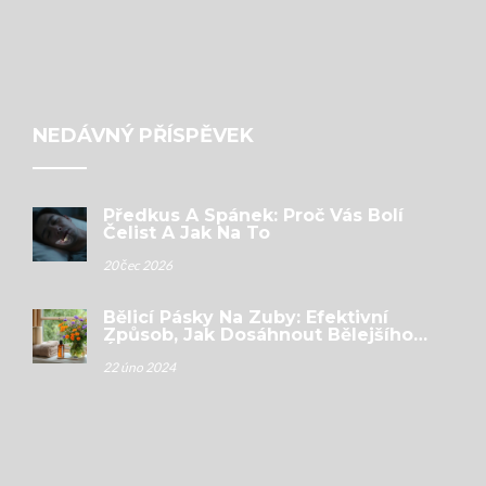
NEDÁVNÝ PŘÍSPĚVEK
Předkus A Spánek: Proč Vás Bolí
Čelist A Jak Na To
20 čec 2026
Bělicí Pásky Na Zuby: Efektivní
Způsob, Jak Dosáhnout Bělejšího
Úsměvu?
22 úno 2024