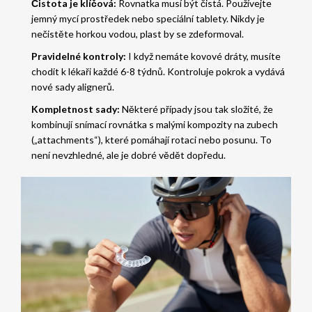
Čistota je klíčová:
Rovnatka musí být čistá. Používejte
jemný mycí prostředek nebo speciální tablety. Nikdy je
nečistěte horkou vodou, plast by se zdeformoval.
Pravidelné kontroly:
I když nemáte kovové dráty, musíte
chodit k lékaři každé 6-8 týdnů. Kontroluje pokrok a vydává
nové sady alignerů.
Kompletnost sady:
Některé případy jsou tak složité, že
kombinují snímací rovnátka s malými kompozity na zubech
(„attachments“), které pomáhají rotaci nebo posunu. To
není nevzhledné, ale je dobré vědět dopředu.