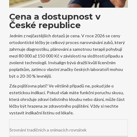
Cena a dostupnost v
České republice
Jedním z nejčastějších dotazů je cena. V roce 2026 se ceny
ortodontické léčby
je
celkový proces narovnávání zubů, který
zahrnuje diagnostiku, plánování a samotnou terapii
pohybují
mezi 80 000 až 150 000 Kč v závislosti na složitosti případu a
zvolené technologii. Invisalign bývá dražší kvůli licenčním
poplatkům, zatímco vlastní značky českých laboratoří mohou
být o 20-30 % levnější.
Zda pojišťovna platí? Ve většině případů ne, pokud jde o
estetickou indikaci. Pokud však máte funkční poruchu skusu,
která ohrožuje zdraví čelistního kloubu nebo dásní, může část
léčby být hrazena ze zdravotního pojištění. Vždy si nechte
vystavit indikační listinu od lékaře.
Srovnání tradičních a snímacích rovnátek