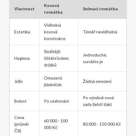
Kovová
Vlastnost
Snímací rovnátka
rovnátka
Viditelná
Estetika
kovová
Téměř neviditelná
konstrukce
Složitější
Jednoduché,
Hygiena
čištění kolem
sundáte je
držáků
Omezený
Jídlo
Žádná omezení
jídelníček
Po výměně nové
Bolest
Po utahování
sady (lehčí tlak)
Cena
60 000 - 100
(průměr
80 000 - 150 000 Kč
000 Kč
ČR)