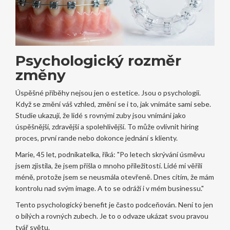
Psychologický rozměr
změny
Úspěšné příběhy nejsou jen o estetice. Jsou o psychologii.
Když se změní váš vzhled, změní se i to, jak vnímáte sami sebe.
Studie ukazují, že lidé s rovnými zuby jsou vnímáni jako
úspěšnější, zdravější a spolehlivější. To může ovlivnit hiring
proces, první rande nebo dokonce jednání s klienty.
Marie, 45 let, podnikatelka, říká: "Po letech skrývání úsměvu
jsem zjistila, že jsem přišla o mnoho příležitostí. Lidé mi věřili
méně, protože jsem se neusmála otevřeně. Dnes cítím, že mám
kontrolu nad svým image. A to se odráží i v mém businessu."
Tento psychologický benefit je často podceňován. Není to jen
o bílých a rovných zubech. Je to o odvaze ukázat svou pravou
tvář světu.