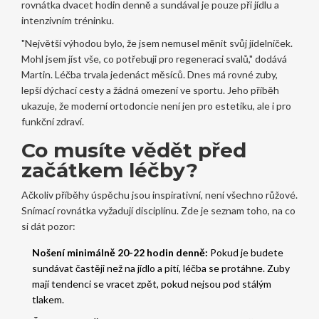
rovnátka dvacet hodin denně a sundával je pouze při jídlu a
intenzivním tréninku.
"Největší výhodou bylo, že jsem nemusel měnit svůj jídelníček.
Mohl jsem jíst vše, co potřebuji pro regeneraci svalů," dodává
Martin. Léčba trvala jedenáct měsíců. Dnes má rovné zuby,
lepší dýchací cesty a žádná omezení ve sportu. Jeho příběh
ukazuje, že moderní ortodoncie není jen pro estetiku, ale i pro
funkční zdraví.
Co musíte vědět před
začátkem léčby?
Ačkoliv příběhy úspěchu jsou inspirativní, není všechno růžové.
Snímací rovnátka vyžadují disciplínu. Zde je seznam toho, na co
si dát pozor:
Nošení minimálně 20-22 hodin denně:
Pokud je budete
sundávat častěji než na jídlo a pití, léčba se protáhne. Zuby
mají tendenci se vracet zpět, pokud nejsou pod stálým
tlakem.