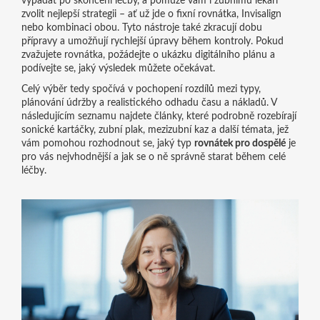
vypadat po skončení léčby, a pomůže vám i zubnímu lékaři
zvolit nejlepší strategii – ať už jde o fixní rovnátka, Invisalign
nebo kombinaci obou. Tyto nástroje také zkracují dobu
přípravy a umožňují rychlejší úpravy během kontroly. Pokud
zvažujete rovnátka, požádejte o ukázku digitálního plánu a
podívejte se, jaký výsledek můžete očekávat.
Celý výběr tedy spočívá v pochopení rozdílů mezi typy,
plánování údržby a realistického odhadu času a nákladů. V
následujícím seznamu najdete články, které podrobně rozebírají
sonické kartáčky, zubní plak, mezizubní kaz a další témata, jež
vám pomohou rozhodnout se, jaký typ
rovnátek pro dospělé
je
pro vás nejvhodnější a jak se o ně správně starat během celé
léčby.