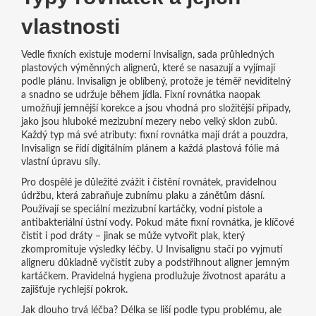
vlastnosti
Vedle fixních existuje moderní
Invisalign
,
sada průhledných
plastových výměnných alignerů, které se nasazují a vyjímají
podle plánu
. Invisalign je oblíbený, protože je téměř neviditelný
a snadno se udržuje během jídla. Fixní rovnátka naopak
umožňují jemnější korekce a jsou vhodná pro složitější případy,
jako jsou hluboké mezizubní mezery nebo velký sklon zubů.
Každý typ má své atributy: fixní rovnátka mají drát a pouzdra,
Invisalign se řídí digitálním plánem a každá plastová fólie má
vlastní úpravu síly.
Pro dospělé je důležité zvážit i
čistění rovnátek
,
pravidelnou
údržbu, která zabraňuje zubnímu plaku a zánětům dásní
.
Používají se speciální mezizubní kartáčky, vodní pistole a
antibakteriální ústní vody. Pokud máte fixní rovnátka, je klíčové
čistit i pod dráty – jinak se může vytvořit plak, který
zkompromituje výsledky léčby. U Invisalignu stačí po vyjmutí
aligneru důkladně vyčistit zuby a podstřihnout aligner jemným
kartáčkem. Pravidelná hygiena prodlužuje životnost aparátu a
zajišťuje rychlejší pokrok.
Jak dlouho trvá léčba? Délka se liší podle typu problému, ale