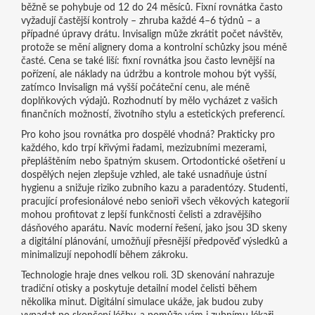
běžně se pohybuje od 12 do 24 měsíců. Fixní rovnátka často
vyžadují častější kontroly – zhruba každé 4–6 týdnů – a
případné úpravy drátu. Invisalign může zkrátit počet návštěv,
protože se mění alignery doma a kontrolní schůzky jsou méně
časté. Cena se také liší: fixní rovnátka jsou často levnější na
pořízení, ale náklady na údržbu a kontrole mohou být vyšší,
zatímco Invisalign má vyšší počáteční cenu, ale méně
doplňkových výdajů. Rozhodnutí by mělo vycházet z vašich
finančních možností, životního stylu a estetických preferencí.
Pro koho jsou rovnátka pro dospělé vhodná? Prakticky pro
každého, kdo trpí křivými řadami, mezizubními mezerami,
přepláštěním nebo špatným skusem. Ortodontické ošetření u
dospělých nejen zlepšuje vzhled, ale také usnadňuje ústní
hygienu a snižuje riziko zubního kazu a paradentózy. Studenti,
pracující profesionálové nebo senioři všech věkových kategorií
mohou profitovat z lepší funkčnosti čelisti a zdravějšího
dásňového aparátu. Navíc moderní řešení, jako jsou 3D skeny
a digitální plánování, umožňují přesnější předpověď výsledků a
minimalizují nepohodlí během zákroku.
Technologie hraje dnes velkou roli. 3D skenování nahrazuje
tradiční otisky a poskytuje detailní model čelisti během
několika minut. Digitální simulace ukáže, jak budou zuby