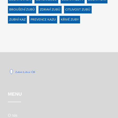
BROUŠENÍ ZUBŮ
ZDRAVÍ ZUBŮ
CITLIVOST ZUBŮ
ZUBNÍ KAZ
PREVENCE KAZU
KŘIVÉ ZUBY
MENU
O nás