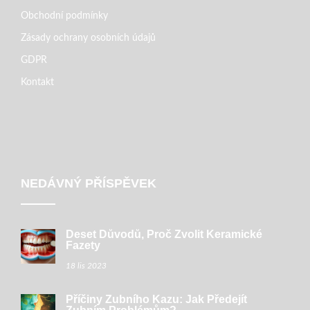
Obchodní podmínky
Zásady ochrany osobních údajů
GDPR
Kontakt
NEDÁVNÝ PŘÍSPĚVEK
Deset Důvodů, Proč Zvolit Keramické
Fazety
18 lis 2023
Příčiny Zubního Kazu: Jak Předejít