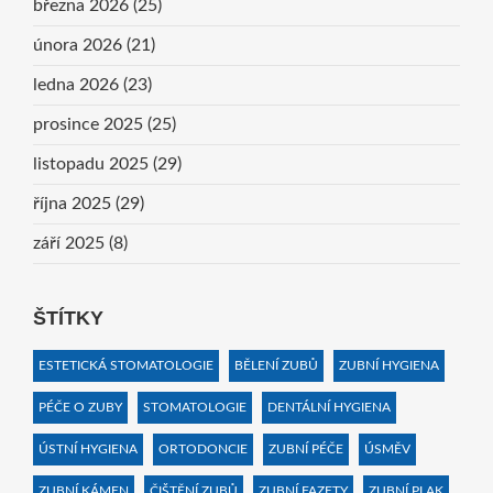
března 2026
(25)
února 2026
(21)
ledna 2026
(23)
prosince 2025
(25)
listopadu 2025
(29)
října 2025
(29)
září 2025
(8)
ŠTÍTKY
ESTETICKÁ STOMATOLOGIE
BĚLENÍ ZUBŮ
ZUBNÍ HYGIENA
PÉČE O ZUBY
STOMATOLOGIE
DENTÁLNÍ HYGIENA
ÚSTNÍ HYGIENA
ORTODONCIE
ZUBNÍ PÉČE
ÚSMĚV
ZUBNÍ KÁMEN
ČIŠTĚNÍ ZUBŮ
ZUBNÍ FAZETY
ZUBNÍ PLAK