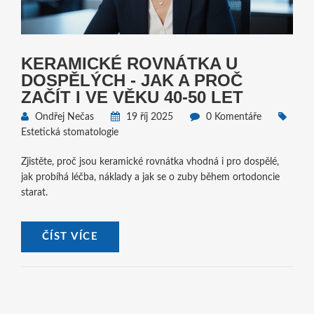
KERAMICKÉ ROVNÁTKA U
DOSPĚLÝCH - JAK A PROČ
ZAČÍT I VE VĚKU 40‑50 LET
Ondřej Nečas
19 říj 2025
0 Komentáře
Estetická stomatologie
Zjistěte, proč jsou keramické rovnátka vhodná i pro dospělé,
jak probíhá léčba, náklady a jak se o zuby během ortodoncie
starat.
ČÍST VÍCE