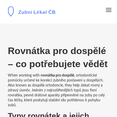
Rovnátka pro dospělé
– co potřebujete vědět
When working with
rovnátka pro dospělé
,
ortodontické
pomůcky určené ke korekci zubního postavení u dospělých
.
Also known as
dospělá ortodoncie
, they help získat rovný a
zdravý úsměv. Jedním z nejrozšířenějších typů jsou
fixní
rovnátka
,
pevné drátové aparáty připevněné na zuby po celý
čas léčby
, které poskytují stabilní sílu potřebnou k pohybu
zubů.
Typy rovnátek a jejich