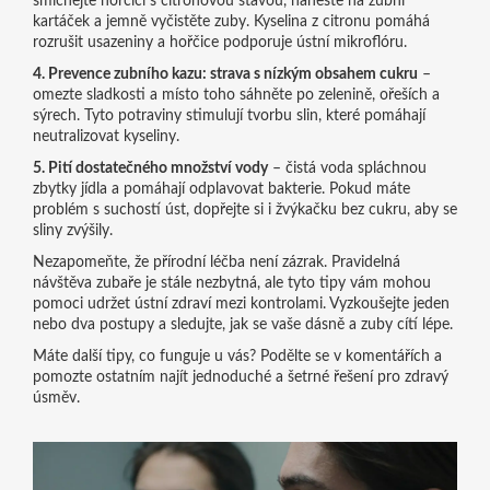
smíchejte hořčici s citronovou šťávou, naneste na zubní
kartáček a jemně vyčistěte zuby. Kyselina z citronu pomáhá
rozrušit usazeniny a hořčice podporuje ústní mikroflóru.
4. Prevence zubního kazu: strava s nízkým obsahem cukru
–
omezte sladkosti a místo toho sáhněte po zelenině, ořeších a
sýrech. Tyto potraviny stimulují tvorbu slin, které pomáhají
neutralizovat kyseliny.
5. Pití dostatečného množství vody
– čistá voda spláchnou
zbytky jídla a pomáhají odplavovat bakterie. Pokud máte
problém s suchostí úst, dopřejte si i žvýkačku bez cukru, aby se
sliny zvýšily.
Nezapomeňte, že přírodní léčba není zázrak. Pravidelná
návštěva zubaře je stále nezbytná, ale tyto tipy vám mohou
pomoci udržet ústní zdraví mezi kontrolami. Vyzkoušejte jeden
nebo dva postupy a sledujte, jak se vaše dásně a zuby cítí lépe.
Máte další tipy, co funguje u vás? Podělte se v komentářích a
pomozte ostatním najít jednoduché a šetrné řešení pro zdravý
úsměv.