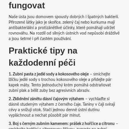
fungovat
Naše ústa jsou domovem spousty dobrých i špatných bakterií.
Přirozené látky jako je skořice, zelený čaj nebo kurkuma mají
antibakteriální a protizánětlivé účinky, které pomáhají udržet
rovnováhu. Na rozdíl od silných ústních vod nepůsobí dráždivě
a jsou šetrné i při častém používání.
Praktické tipy na
každodenní péči
1. Zubní pasta z jedlé sody a kokosového oleje
– smíchejte
lžičku jedlé sody s trochou kokosového oleje a přidejte pár
kapek máty. Tento jednoduchý krém pomáhá odstraňovat
zubní plak a bělit zuby bez agresivních abraziv.
2. Zklidnění zánětu dásní čajovým výtahem
– vychlaďte si
dásně studeným výtahem z černého čaje. Taniny v čaji svírají
cévy a snižují otok. Stačí jednou denně ústní dutinu
vypláchnout a nechat působit pár minut.
3. Boj s černým zubním kamenem: prášek z hořčice a citronu
–