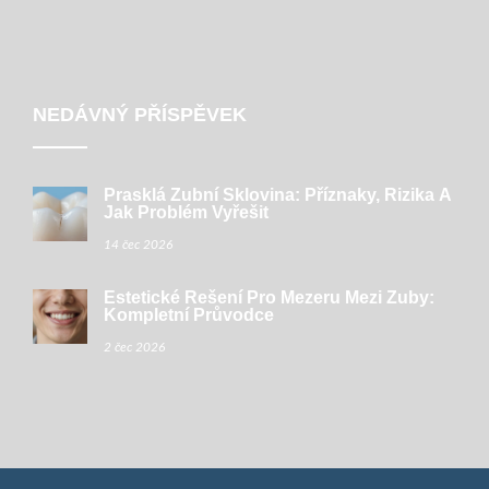
NEDÁVNÝ PŘÍSPĚVEK
Prasklá Zubní Sklovina: Příznaky, Rizika A
Jak Problém Vyřešit
14 čec 2026
Estetické Řešení Pro Mezeru Mezi Zuby:
Kompletní Průvodce
2 čec 2026