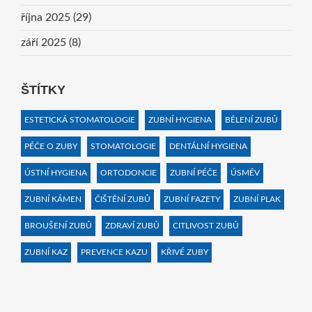
října 2025
(29)
září 2025
(8)
ŠTÍTKY
ESTETICKÁ STOMATOLOGIE
ZUBNÍ HYGIENA
BĚLENÍ ZUBŮ
PÉČE O ZUBY
STOMATOLOGIE
DENTÁLNÍ HYGIENA
ÚSTNÍ HYGIENA
ORTODONCIE
ZUBNÍ PÉČE
ÚSMĚV
ZUBNÍ KÁMEN
ČIŠTĚNÍ ZUBŮ
ZUBNÍ FAZETY
ZUBNÍ PLAK
BROUŠENÍ ZUBŮ
ZDRAVÍ ZUBŮ
CITLIVOST ZUBŮ
ZUBNÍ KAZ
PREVENCE KAZU
KŘIVÉ ZUBY