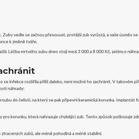
list. Zuby vedle se začnou přesouvat, protější zub vyrůstá, a vaše úsměv se
once k změně tváře.
dražší. Léčba mrtvého zubu dnes stojí mezi 3 000 a 8 000 Kč, zatímco náhr
achránit
 se infekce rozšířila příliš daleko, není možné ho zachránit. V takovém p
osti náhrady:
šroubu do čelisti, na který se pak připevní keramická korunka. Implantát 
y pro korunku, která nahrazuje chybějící zub. Tento způsob poškozuje zd
 ztracených zubů, ale méně pohodlná a méně stabilní.