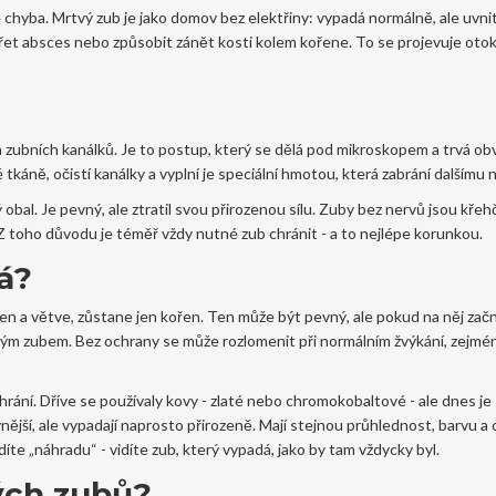
 je chyba. Mrtvý zub je jako domov bez elektřiny: vypadá normálně, ale uvn
řet absces nebo způsobit zánět kosti kolem kořene. To se projevuje oto
a zubních kanálků. Je to postup, který se dělá pod mikroskopem a trvá ob
tkáně, očistí kanálky a vyplní je speciální hmotou, která zabrání dalšímu 
obal. Je pevný, ale ztratil svou přirozenou sílu. Zuby bez nervů jsou křeh
 Z toho důvodu je téměř vždy nutné zub chránit - a to nejlépe korunkou.
á?
en a větve, zůstane jen kořen. Ten může být pevný, ale pokud na něj začn
rtvým zubem. Bez ochrany se může rozlomenit při normálním žvýkání, zejmé
chrání. Dříve se používaly kovy - zlaté nebo chromokobaltové - ale dnes je
nější, ale vypadají naprosto přirozeně. Mají stejnou průhlednost, barvu a
íte „náhradu“ - vidíte zub, který vypadá, jako by tam vždycky byl.
ých zubů?