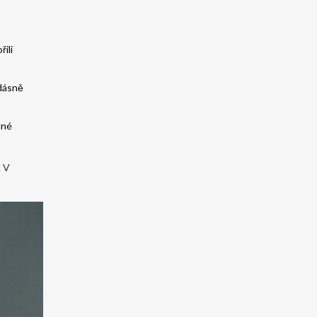
ili
 dásně
lné
. V