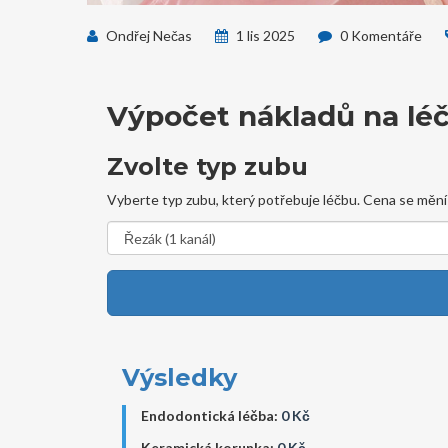
Ondřej Nečas
1 lis 2025
0 Komentáře
Výpočet nákladů na lé
Zvolte typ zubu
Vyberte typ zubu, který potřebuje léčbu. Cena se mění
Výsledky
Endodontická léčba:
0 Kč
Keramická korunka:
0 Kč