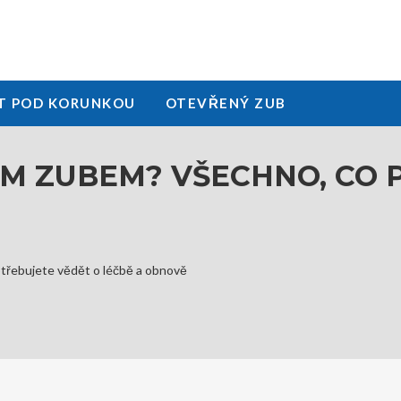
T POD KORUNKOU
OTEVŘENÝ ZUB
ÝM ZUBEM? VŠECHNO, CO
třebujete vědět o léčbě a obnově