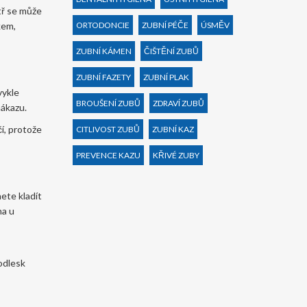
itř se může
kem,
ORTODONCIE
ZUBNÍ PÉČE
ÚSMĚV
ZUBNÍ KÁMEN
ČIŠTĚNÍ ZUBŮ
ZUBNÍ FAZETY
ZUBNÍ PLAK
vykle
BROUŠENÍ ZUBŮ
ZDRAVÍ ZUBŮ
nákazu.
čí, protože
CITLIVOST ZUBŮ
ZUBNÍ KAZ
PREVENCE KAZU
KŘIVÉ ZUBY
ete kladít
na u
 odlesk