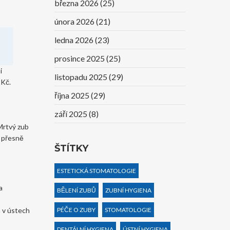
března 2026
(25)
února 2026
(21)
ledna 2026
(23)
prosince 2025
(25)
i
listopadu 2025
(29)
 Kč.
října 2025
(29)
září 2025
(8)
 Mrtvý zub
k přesně
ŠTÍTKY
ESTETICKÁ STOMATOLOGIE
a
BĚLENÍ ZUBŮ
ZUBNÍ HYGIENA
á v ústech
PÉČE O ZUBY
STOMATOLOGIE
DENTÁLNÍ HYGIENA
ÚSTNÍ HYGIENA