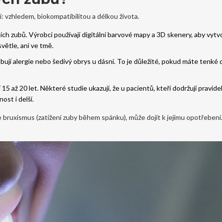
: vzhledem, biokompatibilitou a délkou života.
h zubů. Výrobci používají digitální barvové mapy a 3D skenery, aby vytvoř
světle, ani ve tmě.
jí alergie nebo šedivý obrys u dásní. To je důležité, pokud máte tenké
15 až 20 let. Některé studie ukazují, že u pacientů, kteří dodržují pravide
ost i delší.
 bruxismus (zatížení zuby během spánku), může dojít k jejímu opotřebení