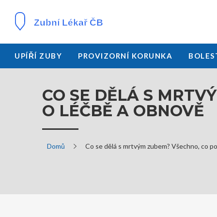
UPÍŘÍ ZUBY
PROVIZORNÍ KORUNKA
BOLES
CO SE DĚLÁ S MRTV
O LÉČBĚ A OBNOVĚ
Domů
Co se dělá s mrtvým zubem? Všechno, co po