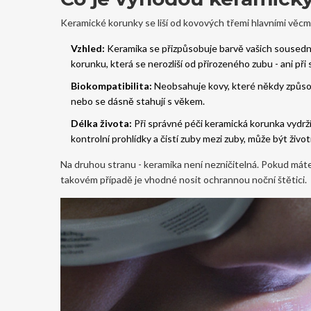
Keramické korunky se liší od kovových třemi hlavními věcmi
Vzhled:
Keramika se přizpůsobuje barvě vašich sousedníc
korunku, která se nerozliší od přirozeného zubu - ani při 
Biokompatibilita:
Neobsahuje kovy, které někdy způsobu
nebo se dásně stahují s věkem.
Délka života:
Při správné péči keramická korunka vydrží 
kontrolní prohlídky a čistí zuby mezi zuby, může být životn
Na druhou stranu - keramika není nezničitelná. Pokud máte
takovém případě je vhodné nosit ochrannou noční štětici.