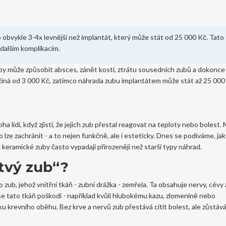
obvykle 3-4x levnější než implantát, který může stát od 25 000 Kč. Tato
 dalším komplikacím.
by může způsobit absces, zánět kosti, ztrátu sousedních zubů a dokonce 
íná od 3 000 Kč, zatímco náhrada zubu implantátem může stát až 25 000
lidí, když zjistí, že jejich zub přestal reagovat na teploty nebo bolest.
ze zachránit - a to nejen funkčně, ale i esteticky. Dnes se podíváme, ja
keramické zuby často vypadají přirozeněji než starší typy náhrad.
tvý zub“?
o zub, jehož vnitřní tkáň - zubní drážka - zemřela. Ta obsahuje nervy, cévy 
 se tato tkáň poškodí - například kvůli hlubokému kazu, zlomenině nebo
 krevního oběhu. Bez krve a nervů zub přestává cítit bolest, ale zůstáv