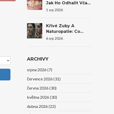
Jak Ho Odhalit Včas
A Co Dělat?
1 srp 2026
Křivé Zuby A
Naturopatie: Co
Reálně Pomůže A
6 srp 2026
Kdy Je Nutná
Stomatologie
ARCHIVY
srpna 2026
(7)
července 2026
(31)
června 2026
(30)
května 2026
(30)
dubna 2026
(22)