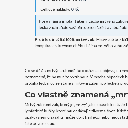
Celkové náklady:
0 Kč
Porovnání s implantátem:
Léčba mrtvého zubu je 
léčba zachraňuje vaši přirozenou čelist a zabraňuje
Proč je důležité léčit mrtvý zub:
Mrtvý zub bez léč
komplikace v krevním oběhu. Léčba mrtvého zubu zač
Co se dělá s mrtvým zubem? Tato otázka se objevuje u mnoha 
neznamená, že ho musíte vytrhnout. V mnoha případech ho l
probíhá léčba, co se stane s mrtvým zubem po léčbě a proč 
Co vlastně znamená „mr
Mrtvý zub není zub, který je „mrtvý“ jako kousek kosti. Je t
lymfatické buňky, které mu dodávají citlivost a život. Když
opakovanému zásahu - může dojít k infekci nebo nedostatku
jako pevný sloup.