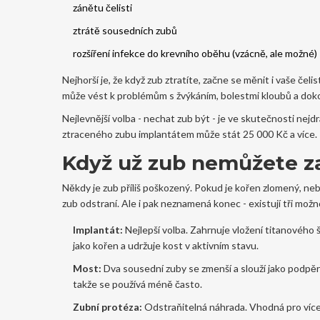
zánětu čelisti
ztrátě sousedních zubů
rozšíření infekce do krevního oběhu (vzácně, ale možné)
Nejhorší je, že když zub ztratíte, začne se měnit i vaše če
může vést k problémům s žvýkáním, bolestmi kloubů a dok
Nejlevnější volba - nechat zub být - je ve skutečnosti nej
ztraceného zubu implantátem může stát 25 000 Kč a více.
Když už zub nemůžete z
Někdy je zub příliš poškozený. Pokud je kořen zlomený, nebo
zub odstraní. Ale i pak neznamená konec - existují tři možn
Implantát:
Nejlepší volba. Zahrnuje vložení titanového 
jako kořen a udržuje kost v aktivním stavu.
Most:
Dva sousední zuby se zmenší a slouží jako podpěr
takže se používá méně často.
Zubní protéza:
Odstraňitelná náhrada. Vhodná pro více