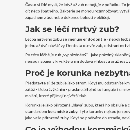
Často si lidé myslí, že když už zub nebojí, je v pořádku. To
dít něco špatného. Bakterie se mohou rozmnožovat, vytvá
zápachem z úst nebo dokonce bolestí v obličeji.
Jak se léčí mrtvý zub?
Léčba mrtvého zubu se jmenuje
endodontie
- neboli léčb
jednu až dvě návštěvy. Dentista otevře zub, odstraní mrtvé 
Po této léčbě je zub „vyprázdněný“ - jako prázdný skleněný 
nejsou napájeny krví, která jim dodává vlhkost a pružnost.
Proč je korunka nezbytn
Představte si, že zub je jako strom. Když mu odstraníte km
zátěž - třeba žvýkáním - praskne. Stejně to funguje i s m
molárů, které přijímají největší tlak.
Korunka je jako přirozená „hlava“ zubu, která ho obaluje a 
standardem
keramické zuby
. Tyto korunky nejsou jen pev
jako vaše přirozené zuby. Když se podíváte do zrcadla, nevid
Co je výhodou keramick