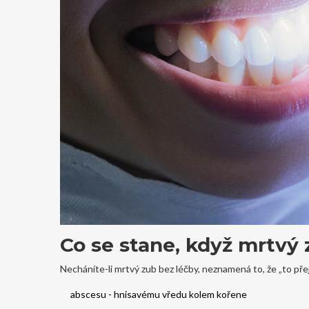
Co se stane, když mrtvý
Necháníte-li mrtvý zub bez léčby, neznamená to, že „to přej
abscesu - hnisavému vředu kolem kořene