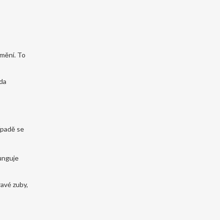
 mění. To
ada
řípadě se
funguje
ravé zuby,