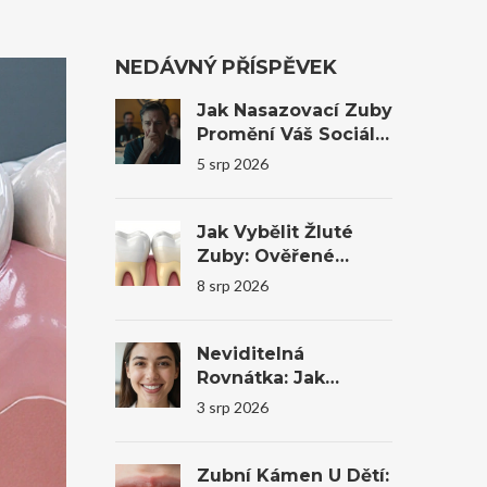
NEDÁVNÝ PŘÍSPĚVEK
Jak Nasazovací Zuby
Promění Váš Sociální
Život A Sebevědomí
5 srp 2026
Jak Vybělit Žluté
Zuby: Ověřené
Metody, Domácí
8 srp 2026
Tipy A Profesionální
Bělení
Neviditelná
Rovnátka: Jak
Transparentní
3 srp 2026
Alignery Mění
Úsměvy I
Sebevědomí
Zubní Kámen U Dětí: