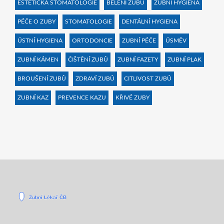
ESTETICKÁ STOMATOLOGIE
BĚLENÍ ZUBŮ
ZUBNÍ HYGIENA
PÉČE O ZUBY
STOMATOLOGIE
DENTÁLNÍ HYGIENA
ÚSTNÍ HYGIENA
ORTODONCIE
ZUBNÍ PÉČE
ÚSMĚV
ZUBNÍ KÁMEN
ČIŠTĚNÍ ZUBŮ
ZUBNÍ FAZETY
ZUBNÍ PLAK
BROUŠENÍ ZUBŮ
ZDRAVÍ ZUBŮ
CITLIVOST ZUBŮ
ZUBNÍ KAZ
PREVENCE KAZU
KŘIVÉ ZUBY