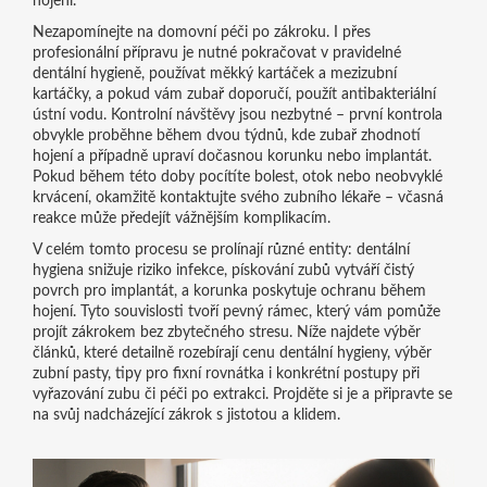
hojení.
Nezapomínejte na domovní péči po zákroku. I přes
profesionální přípravu je nutné pokračovat v pravidelné
dentální hygieně, používat měkký kartáček a mezizubní
kartáčky, a pokud vám zubař doporučí, použít antibakteriální
ústní vodu. Kontrolní návštěvy jsou nezbytné – první kontrola
obvykle proběhne během dvou týdnů, kde zubař zhodnotí
hojení a případně upraví dočasnou korunku nebo implantát.
Pokud během této doby pocítíte bolest, otok nebo neobvyklé
krvácení, okamžitě kontaktujte svého zubního lékaře – včasná
reakce může předejít vážnějším komplikacím.
V celém tomto procesu se prolínají různé entity: dentální
hygiena snižuje riziko infekce, pískování zubů vytváří čistý
povrch pro implantát, a korunka poskytuje ochranu během
hojení. Tyto souvislosti tvoří pevný rámec, který vám pomůže
projít zákrokem bez zbytečného stresu. Níže najdete výběr
článků, které detailně rozebírají cenu dentální hygieny, výběr
zubní pasty, tipy pro fixní rovnátka i konkrétní postupy při
vyřazování zubu či péči po extrakci. Projděte si je a připravte se
na svůj nadcházející zákrok s jistotou a klidem.