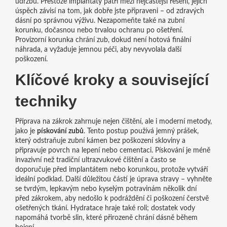
údržbu
. Přestože implantáty patří mezi nejčastější řešení, jejich
úspěch závisí na tom, jak dobře jste připraveni – od zdravých
dásní po správnou výživu. Nezapomeňte také na
zubní
korunku
,
dočasnou nebo trvalou ochranu po ošetření
.
Provizorní korunka chrání zub, dokud není hotová finální
náhrada, a vyžaduje jemnou péči, aby nevyvolala další
poškození.
Klíčové kroky a související
techniky
Příprava na zákrok zahrnuje nejen čištění, ale i moderní metody,
jako je
pískování zubů
. Tento postup používá jemný prášek,
který odstraňuje zubní kámen bez poškození skloviny a
připravuje povrch na lepení nebo cementaci. Pískování je méně
invazivní než tradiční ultrazvukové čištění a často se
doporučuje před implantátem nebo korunkou, protože vytváří
ideální podklad. Další důležitou částí je úprava stravy – vyhněte
se tvrdým, lepkavým nebo kyselým potravinám několik dní
před zákrokem, aby nedošlo k podráždění či poškození čerstvě
ošetřených tkání. Hydratace hraje také roli; dostatek vody
napomáhá tvorbě slin, které přirozeně chrání dásně během