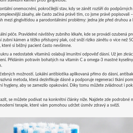
dní stavební kámen proti gingivitidě.
ontální onemocnění
,
pokročilejší stav, kdy se zánět rozšíří do podpůrných
omplexnější zásahy, ale často začíná právě tím, co jsme právě popisovali –
h mezi gingivitidou a parodontálními problémy: jedna jde před druhou a 
onální péče. Pravidelné návštěvy zubního lékaře, kde se provádí ozubená pr
aní zubní kámen a těžko přístupný plak, což sníží riziko zánětu o více než 5
, které si běžný pacient často nevšimne.
cukru a nedostatek vitamínů oslabují imunitní odpověď dásní. Už jen zkrác
ojení. Přidáním potravin bohatých na vitamín C a omega‑3 mastné kyselin
m.
léčebných možností. Lokální antibiotika aplikovaná přímo do dásní, antibak
vazivná metoda, která dezinfikuje dásně a podporuje regeneraci tkání
pomá
lní hygieny, aby se zamezilo opakování. Díky tomu můžete zvládnout i pokr
 odrazit, se můžete podívat na konkrétní články níže. Najdete zde podrobné
 moderní terapie, které vám pomohou udržet úsměv zdravý a svěží.