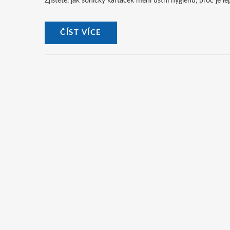
Zjistěte, jak sonický kartáček mění ústní hygienu, proč je l
ČÍST VÍCE