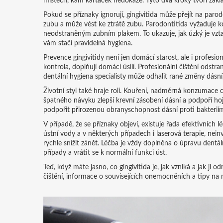
místech, kam kartáček nedokáže. Tyto dva kroky tvoří zákla
Pokud se příznaky ignorují, gingivitida může přejít na
parod
zubu a může vést ke ztrátě zubu
. Parodontitida vyžaduje k
neodstraněným zubním plakem. To ukazuje, jak úzký je vzta
vám stačí pravidelná hygiena.
Prevence gingivitidy není jen domácí starost, ale i profesi
kontrola, doplňují domácí úsilí. Profesionální čištění odstr
dentální hygiena specialisty může odhalit rané změny dásní
Životní styl také hraje roli. Kouření, nadměrná konzumace 
špatného návyku zlepší krevní zásobení dásní a podpoří h
podpořit přirozenou obranyschopnost dásní proti bakterií
V případě, že se příznaky objeví, existuje řada efektivních 
ústní vody a v některých případech i
laserová terapie
,
nein
rychle snížit zánět. Léčba je vždy doplněna o úpravu dentá
případy a vrátit se k normální funkci úst.
Teď, když máte jasno, co gingivitida je, jak vzniká a jak ji
čištění, informace o souvisejících onemocněních a tipy na