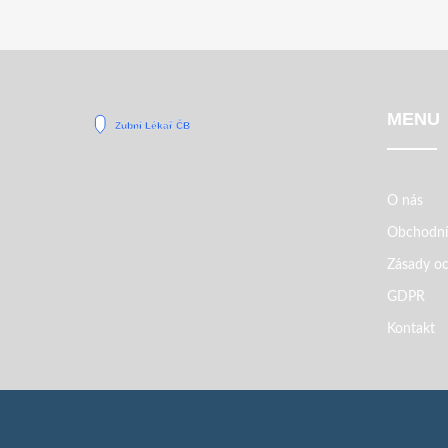
MENU
O nás
Obchodní
Zásady oc
GDPR
Kontakt