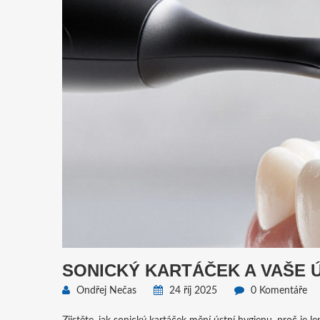
SONICKÝ KARTÁČEK A VAŠE Ú
Ondřej Nečas
24 říj 2025
0 Komentáře