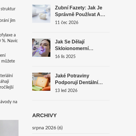
Zubní Fazety: Jak Je
 struktur
Správně Používat A
brání jim
Pečovat O Ně Pro
11 čec 2026
Dlouhou Životnost
ofylaxe a
0 %. Navíc
Jak Se Dělají
Skloionomerní
Plomby? Podrobný
ení
16 lis 2025
y můžete
Průvodce Procesem
Jaké Potraviny
teriální
hají
Podporují Dentální
očilejší
Hygienu - Praktický
13 led 2026
Průvodce Pro Zdravé
 návody na
Zuby
ARCHIVY
srpna 2026
(6)