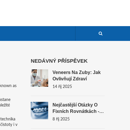
NEDÁVNÝ PŘÍSPĚVEK
Veneers Na Zuby: Jak
Ovlivňují Zdraví
 known as
14 říj 2025
ůstane
Nejčastější Otázky O
ležité
Fixních Rovnátkách -
Odpovědi A Tipy
 technika
8 říj 2025
istoty i v