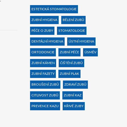
.
ESTETICKÁ STOMATOLOGIE
ZUBNÍ HYGIENA
BĚLENÍ ZUBŮ
PÉČE O ZUBY
STOMATOLOGIE
DENTÁLNÍ HYGIENA
ÚSTNÍ HYGIENA
ORTODONCIE
ZUBNÍ PÉČE
ÚSMĚV
ZUBNÍ KÁMEN
ČIŠTĚNÍ ZUBŮ
ZUBNÍ FAZETY
ZUBNÍ PLAK
BROUŠENÍ ZUBŮ
ZDRAVÍ ZUBŮ
CITLIVOST ZUBŮ
ZUBNÍ KAZ
PREVENCE KAZU
KŘIVÉ ZUBY