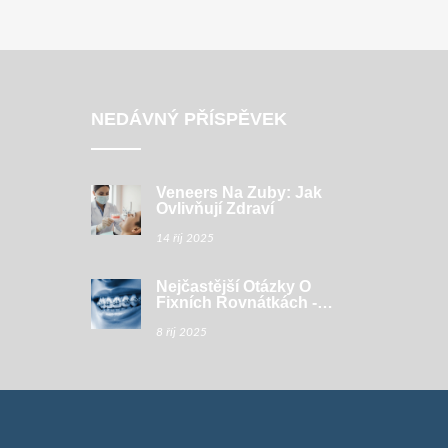
NEDÁVNÝ PŘÍSPĚVEK
Veneers Na Zuby: Jak
Ovlivňují Zdraví
14 říj 2025
Nejčastější Otázky O
Fixních Rovnátkách -
Odpovědi A Tipy
8 říj 2025