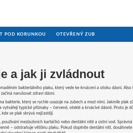
T POD KORUNKOU
OTEVŘENÝ ZUB
je a jak ji zvládnout
maděním bakteriálního plaku, který vede ke krvácení a otoku dásní
. Also
ra začíná narušovat zdraví dásní.
na bakterie, který se rychle usazuje na zubech a mezi nimi
. Jakmile plak z
 vytvářejí typické příznaky – červené, oteklé a krvácivé dásně. Proto je dů
kde se plak skrývá nejčastěji.
ů, používání mezizubních kartáčků nebo dentální nitě a ústní vod
. Správná
ě – odstraňuje většinu plaku. Pokud doplníte dentální nití, dosáhnete č