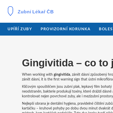
UPÍŘÍ ZUBY
PROVIZORNÍ KORUNKA
BOLES
Gingivitida – co to 
When working with
gingivitida
,
zánět dásní způsobený hro
zánět dásní
, it is the first warning sign that ústní mikrofló
Klíčovým spouštěčem jsou
zubní plak
,
lepkavý film bohatý 
neodstraněn, bakterie produkují toxiny, které dráždí dásně a
kontrolovat nejen povrchové zuby, ale i mezizubní prostory, 
Nejlepší obrana je
dentální hygiena
,
pravidelné čištění zub
kartáčku – kruhové pohyby po dobu dvou minut dvakrát denn