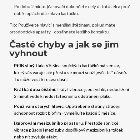
Po dobu 2 minut (časovač) dokončete celý ústní úsek a poté
dobře opláchněte hlavu kartáčku.
Tip: Používejte hlavici s menšími štětinami, pokud máte
ortodontické aparáty - dosáhnete lepšího kontaktu.
Časté chyby a jak se jim
vyhnout
Příliš silný tlak.
Většina sonických kartáčků má senzor,
který vás varuje, ale přesto se mnozí snaží „vyčistit“ dásně.
To může vést k recesi dásní.
Krátká doba čištění.
I když vibrace jsou rychlé, nedodržení
2 minut vede k nedostatečnému odstranění plaku.
Používání starých hlavic.
Opotřebené štětiny ztrácejí
schopnost rozbít biofilm - vyměňujte každé 3 měsíce.
Ignorování mezizubního prostoru.
Přestože sonické
vibrace působí i mezi zuby, doplňkový mezizubní kartáček
nebo nit zvyšuje efekt.