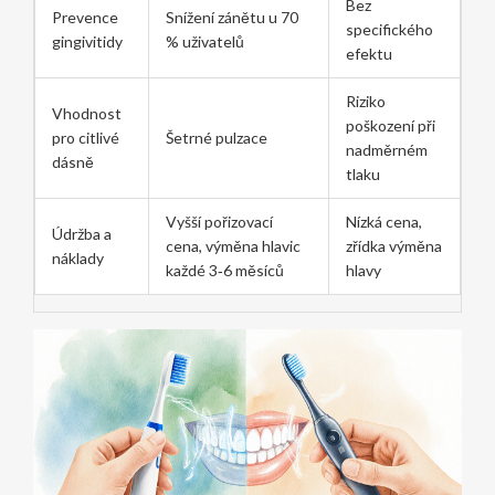
Bez
Prevence
Snížení zánětu u 70
specifického
gingivitidy
% uživatelů
efektu
Riziko
Vhodnost
poškození při
pro citlivé
Šetrné pulzace
nadměrném
dásně
tlaku
Vyšší pořizovací
Nízká cena,
Údržba a
cena, výměna hlavic
zřídka výměna
náklady
každé 3‑6 měsíců
hlavy