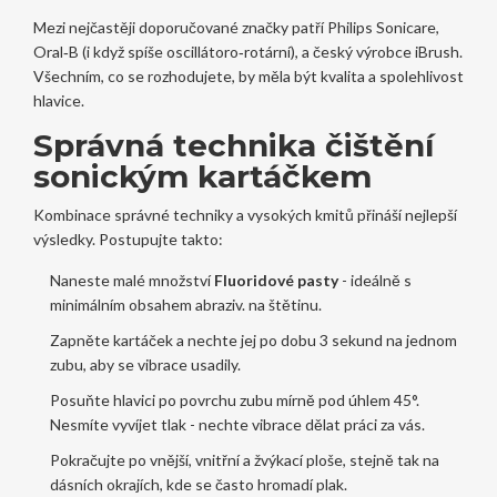
Mezi nejčastěji doporučované značky patří Philips Sonicare,
Oral‑B (i když spíše oscillátoro‑rotární), a český výrobce iBrush.
Všechním, co se rozhodujete, by měla být kvalita a spolehlivost
hlavice.
Správná technika čištění
sonickým kartáčkem
Kombinace správné techniky a vysokých kmitů přináší nejlepší
výsledky. Postupujte takto:
Naneste malé množství
Fluoridové pasty
- ideálně s
minimálním obsahem abraziv.
na štětinu.
Zapněte kartáček a nechte jej po dobu 3 sekund na jednom
zubu, aby se vibrace usadily.
Posuňte hlavici po povrchu zubu mírně pod úhlem 45°.
Nesmíte vyvíjet tlak - nechte vibrace dělat práci za vás.
Pokračujte po vnější, vnitřní a žvýkací ploše, stejně tak na
dásních okrajích, kde se často hromadí plak.