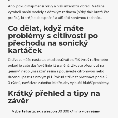
Ano, pokud mají menší hlavy a nižší intenzitu vibrací. Většina
výrobců nabízí modely s dětským režimem (nízký tlak, kratší čas
profilu), které jsou bezpečné a učí děti správnou techniku.
Co dělat, když máte
problémy s citlivostí po
přechodu na sonický
kartáček
Citlivost může nastat, pokud používáte příliš tvrdý režim nebo
pokud je vaše dásňová linie již zraněná. Zkuste přepnout na
„jemný“ nebo „masážní“ režim a používejte citronovou nebo
drcenou pastu s nízkým pH. Pokud citlivost přetrvává podle 2-
3 týdnů, navštivte zubního lékaře, aby vyloučil hlubší problémy.
Krátký přehled a tipy na
závěr
Vyberte kartáček s alespoň 30 000 k/min a více režimy.