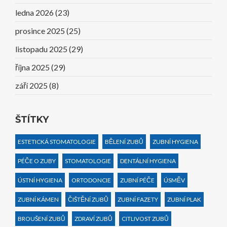
ledna 2026
(23)
prosince 2025
(25)
listopadu 2025
(29)
října 2025
(29)
září 2025
(8)
ŠTÍTKY
ESTETICKÁ STOMATOLOGIE
BĚLENÍ ZUBŮ
ZUBNÍ HYGIENA
PÉČE O ZUBY
STOMATOLOGIE
DENTÁLNÍ HYGIENA
ÚSTNÍ HYGIENA
ORTODONCIE
ZUBNÍ PÉČE
ÚSMĚV
ZUBNÍ KÁMEN
ČIŠTĚNÍ ZUBŮ
ZUBNÍ FAZETY
ZUBNÍ PLAK
BROUŠENÍ ZUBŮ
ZDRAVÍ ZUBŮ
CITLIVOST ZUBŮ