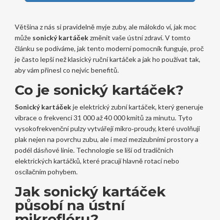
Většina z nás si pravidelně myje zuby, ale málokdo ví, jak moc
může
sonický kartáček
změnit vaše ústní zdraví. V tomto
článku se podíváme, jak tento moderní pomocník funguje, proč
je často lepší než klasický ruční kartáček a jak ho používat tak,
aby vám přinesl co nejvíc benefitů.
Co je sonický kartáček?
Sonický kartáček
je elektrický zubní kartáček, který generuje
vibrace o frekvenci 31 000 až 40 000 kmitů za minutu. Tyto
vysokofrekvenční pulzy vytvářejí mikro‑proudy, které uvolňují
plak nejen na povrchu zubu, ale i mezi mezizubními prostory a
podél dásňové linie.
Technologie se liší od tradičních
elektrických kartáčků, které pracují hlavně rotací nebo
oscilačním pohybem.
Jak sonický kartáček
působí na ústní
mikroflóru?