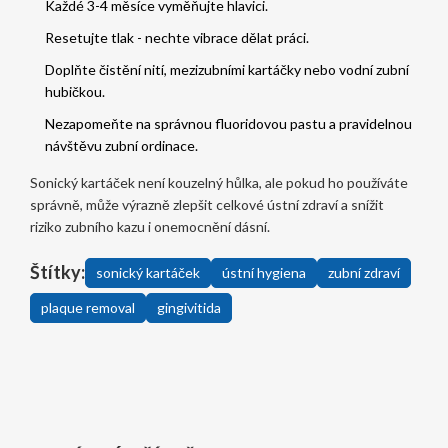
Každé 3-4 měsíce vyměňujte hlavici.
Resetujte tlak - nechte vibrace dělat práci.
Doplňte čistění nití, mezizubními kartáčky nebo vodní zubní
hubičkou.
Nezapomeňte na správnou fluoridovou pastu a pravidelnou
návštěvu zubní ordinace.
Sonický kartáček není kouzelný hůlka, ale pokud ho používáte
správně, může výrazně zlepšit celkové ústní zdraví a snížit
riziko zubního kazu i onemocnění dásní.
Štítky:
sonický kartáček
ústní hygiena
zubní zdraví
plaque removal
gingivitida