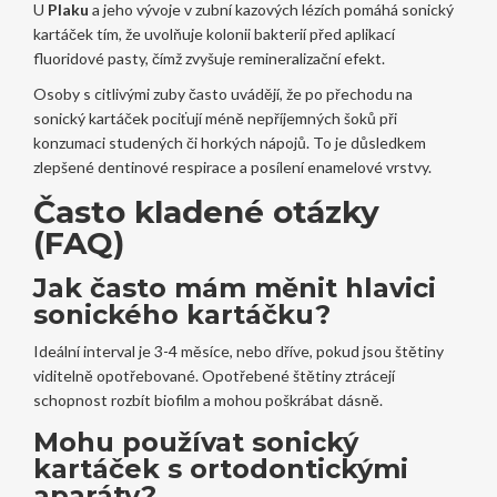
U
Plaku
a jeho vývoje v zubní kazových lézích pomáhá sonický
kartáček tím, že uvolňuje kolonii bakterií před aplikací
fluoridové pasty, čímž zvyšuje remineralizační efekt.
Osoby s citlivými zuby často uvádějí, že po přechodu na
sonický kartáček pociťují méně nepříjemných šoků při
konzumaci studených či horkých nápojů. To je důsledkem
zlepšené dentinové respirace a posílení enamelové vrstvy.
Často kladené otázky
(FAQ)
Jak často mám měnit hlavici
sonického kartáčku?
Ideální interval je 3-4 měsíce, nebo dříve, pokud jsou štětiny
viditelně opotřebované. Opotřebené štětiny ztrácejí
schopnost rozbít biofilm a mohou poškrábat dásně.
Mohu používat sonický
kartáček s ortodontickými
aparáty?