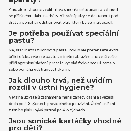
Ano, ale je vhodné zvolit hlavu s menšími štětinami a vyhnout
se přílišnému tlaku na dráty. Vibrační pulzy se dostanou i pod
dráty a pomáhají odstraňovat plak, který by se jinak usadil.
Je potřeba používat speciální
pastu?
Ne, stačí běžná fluoridová pasta. Pokud ale preferujete extra
bělící efekt, vyberte pastu s mírnými abrazivy a nevyužívejte
příliš agresivní složení, protože vysoká frekvence už sama o
sobě pomáhá odstraňovat skvrny.
Jak dlouho trvá, než uvidím
rozdíl v ústní hygieně?
Většina uživatelů zaznamená menší záněty dásní a svěžejší
dech po 2-3 týdnech pravidelného používání. Úplné snížení
zubního plaku bývá patrné po 4-6 týdnech.
Jsou sonické kartáčky vhodné
pro děti?