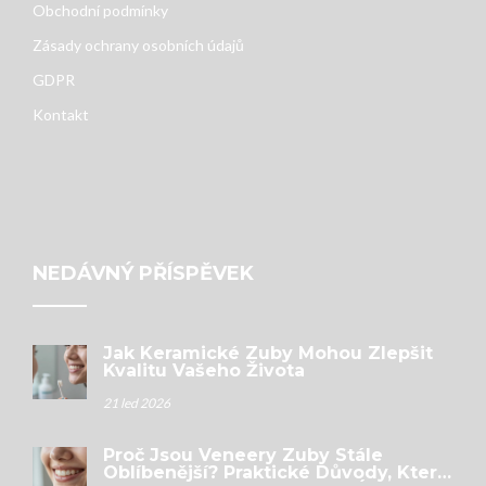
Obchodní podmínky
Zásady ochrany osobních údajů
GDPR
Kontakt
NEDÁVNÝ PŘÍSPĚVEK
Jak Keramické Zuby Mohou Zlepšit
Kvalitu Vašeho Života
21 led 2026
Proč Jsou Veneery Zuby Stále
Oblíbenější? Praktické Důvody, Které