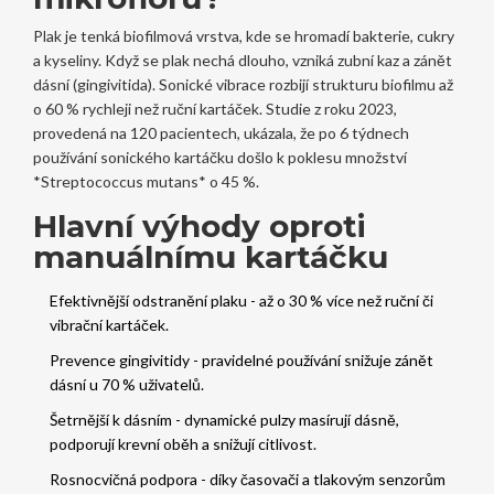
Plak je tenká biofilmová vrstva, kde se hromadí bakterie, cukry
a kyseliny. Když se plak nechá dlouho, vzniká zubní kaz a zánět
dásní (gingivitida). Sonické vibrace rozbijí strukturu biofilmu až
o 60 % rychleji než ruční kartáček. Studie z roku 2023,
provedená na 120 pacientech, ukázala, že po 6 týdnech
používání sonického kartáčku došlo k poklesu množství
*Streptococcus mutans* o 45 %.
Hlavní výhody oproti
manuálnímu kartáčku
Efektivnější odstranění plaku - až o 30 % více než ruční či
vibrační kartáček.
Prevence gingivitidy - pravidelné používání snižuje zánět
dásní u 70 % uživatelů.
Šetrnější k dásním - dynamické pulzy masírují dásně,
podporují krevní oběh a snižují citlivost.
Rosnocvičná podpora - díky časovači a tlakovým senzorům