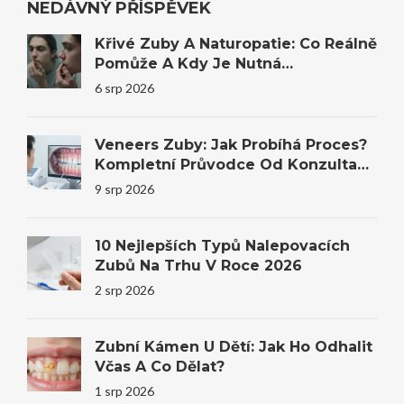
NEDÁVNÝ PŘÍSPĚVEK
Křivé Zuby A Naturopatie: Co Reálně
Pomůže A Kdy Je Nutná
Stomatologie
6 srp 2026
Veneers Zuby: Jak Probíhá Proces?
Kompletní Průvodce Od Konzultace
Po Výsledek
9 srp 2026
10 Nejlepších Typů Nalepovacích
Zubů Na Trhu V Roce 2026
2 srp 2026
Zubní Kámen U Dětí: Jak Ho Odhalit
Včas A Co Dělat?
1 srp 2026