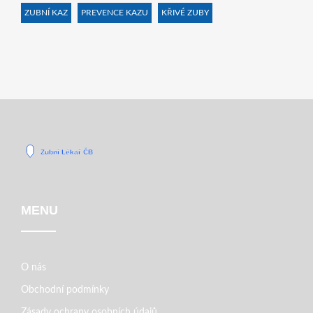
ZUBNÍ KAZ
PREVENCE KAZU
KŘIVÉ ZUBY
MENU
O nás
Obchodní podmínky
Zásady ochrany osobních údajů