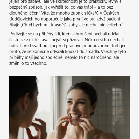
je jen pro zábavu, ale ve skutečnosti je to praktický, levný a
bezpečný způsob, jak vyřešit to, co vás trápí – a to bez
dlouhého léčení. Víte, že mnoho zubních lékařů v Českých
Budějovicích ho doporučuje jako první volbu, když pacienti
říkají: „Chtěl bych mít krásnější zuby, ale nechci nic velkého.“
Podívejte se na příběhy lidí, kteří si broušení nechali udělat –
často se z nich stávají největší příznivci. Někteří si ho nechali
udělat před svatbou, jiní před pracovním pohovorem, třetí jen
proto, že se konečně odvážili koukat do zrcadla. Všechny tyto
příběhy mají jedno společné: nebylo to nic náročného, ale
změnilo to všechno.