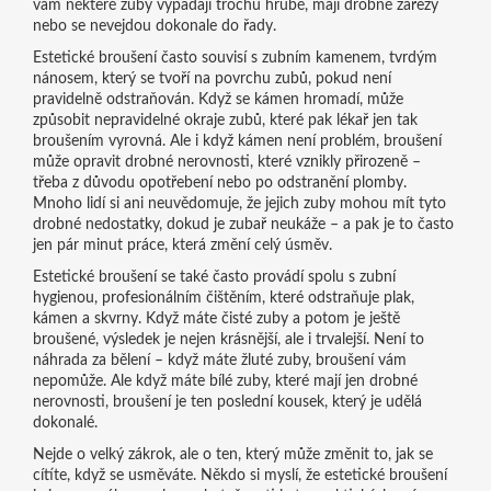
vám některé zuby vypadají trochu hrubě, mají drobné zářezy
nebo se nevejdou dokonale do řady.
Estetické broušení často souvisí s
zubním kamenem
,
tvrdým
nánosem, který se tvoří na povrchu zubů, pokud není
pravidelně odstraňován
. Když se kámen hromadí, může
způsobit nepravidelné okraje zubů, které pak lékař jen tak
broušením vyrovná. Ale i když kámen není problém, broušení
může opravit drobné nerovnosti, které vznikly přirozeně –
třeba z důvodu opotřebení nebo po odstranění plomby.
Mnoho lidí si ani neuvědomuje, že jejich zuby mohou mít tyto
drobné nedostatky, dokud je zubař neukáže – a pak je to často
jen pár minut práce, která změní celý úsměv.
Estetické broušení se také často provádí spolu s
zubní
hygienou
,
profesionálním čištěním, které odstraňuje plak,
kámen a skvrny
. Když máte čisté zuby a potom je ještě
broušené, výsledek je nejen krásnější, ale i trvalejší. Není to
náhrada za bělení – když máte žluté zuby, broušení vám
nepomůže. Ale když máte bílé zuby, které mají jen drobné
nerovnosti, broušení je ten poslední kousek, který je udělá
dokonalé.
Nejde o velký zákrok, ale o ten, který může změnit to, jak se
cítíte, když se usměváte. Někdo si myslí, že estetické broušení