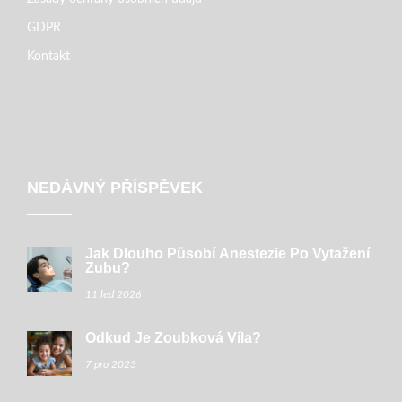
GDPR
Kontakt
NEDÁVNÝ PŘÍSPĚVEK
Jak Dlouho Působí Anestezie Po Vytažení
Zubu?
11 led 2026
Odkud Je Zoubková Víla?
7 pro 2023