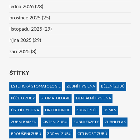
ledna 2026
(23)
prosince 2025
(25)
listopadu 2025
(29)
října 2025
(29)
září 2025
(8)
ŠTÍTKY
ESTETICKÁ STOMATOLOGIE
ZUBNÍ HYGIENA
BĚLENÍ ZUBŮ
PÉČE O ZUBY
STOMATOLOGIE
DENTÁLNÍ HYGIENA
ÚSTNÍ HYGIENA
ORTODONCIE
ZUBNÍ PÉČE
ÚSMĚV
ZUBNÍ KÁMEN
ČIŠTĚNÍ ZUBŮ
ZUBNÍ FAZETY
ZUBNÍ PLAK
BROUŠENÍ ZUBŮ
ZDRAVÍ ZUBŮ
CITLIVOST ZUBŮ