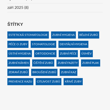
září 2025
(8)
ŠTÍTKY
ESTETICKÁ STOMATOLOGIE
ZUBNÍ HYGIENA
BĚLENÍ ZUBŮ
PÉČE O ZUBY
STOMATOLOGIE
DENTÁLNÍ HYGIENA
ÚSTNÍ HYGIENA
ORTODONCIE
ZUBNÍ PÉČE
ÚSMĚV
ZUBNÍ KÁMEN
ČIŠTĚNÍ ZUBŮ
ZUBNÍ FAZETY
ZUBNÍ PLAK
ZDRAVÍ ZUBŮ
BROUŠENÍ ZUBŮ
ZUBNÍ KAZ
PREVENCE KAZU
CITLIVOST ZUBŮ
KŘIVÉ ZUBY