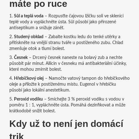
máte po ruce
1.
Sůl a teplá voda
– Rozpusťte čajovou lžičku soli ve sklenici
teplé vody a vypláchněte ústa. Sůl působí jako přirozené
antiseptikum a snižuje zánět.
2.
Studený obklad
– Zabalte kostku ledu do tenké utěrky a
přitiskněte na vnější stranu tváře u postiženého zubu. Chlad
zmenšuje otok a tlumí bolest.
3.
Česnek
– Drcený česnek naneste na bolavý zub a nechte
působit pár minut. Allicin v česneku má antibakteriální účinky,
které mohou zmírnit bolest.
4.
Hřebíčkový olej
– Namočte vatový tampon do hřebíčkového
oleje a přiložte k postiženému místu. Eugenol v hřebíčku
působí jako lokální anestetikum.
5.
Peroxid vodíku
– Smíchejte 3 % peroxid vodíku s vodou v
poměru 1 : 1, vypláchněte ústa. Pomáhá dezinfikovat a může
krátkodobě snížit bolest.
Kdy už to není jen domácí
trik