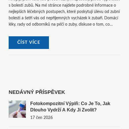
s bolestí zubů. Na mé stránce najdete podrobné informace o
nejlepších léčebných postupech, které poskytují úlevu od zubní
bolesti a šetří vás od nepříjemných vycházek k zubaři. Domácí
léky, rady od odborníků na péči o zuby, diskuse o tom, co
způsobuje bolest zubů – to vše a mnohem víc najdete přímo
tady. Připojte se ke mně ve snaze najít nejlepší řešení proti
ČÍST VÍCE
zubní bolesti!
NEDÁVNÝ PŘÍSPĚVEK
Fotokompozitní Výplň: Co Je To, Jak
Dlouho Vydrží A Kdy Ji Zvolit?
17 čen 2026