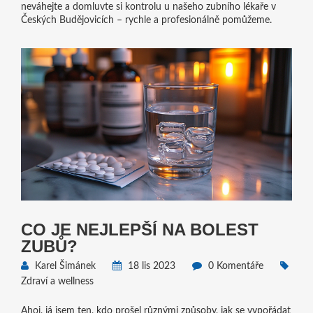
neváhejte a domluvte si kontrolu u našeho zubního lékaře v
Českých Budějovicích – rychle a profesionálně pomůžeme.
CO JE NEJLEPŠÍ NA BOLEST
ZUBŮ?
Karel Šimánek
18 lis 2023
0 Komentáře
Zdraví a wellness
Ahoj, já jsem ten, kdo prošel různými způsoby, jak se vypořádat