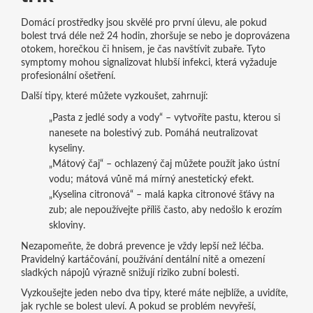
Domácí prostředky jsou skvělé pro první úlevu, ale pokud
bolest trvá déle než 24 hodin, zhoršuje se nebo je doprovázena
otokem, horečkou či hnisem, je čas navštívit zubaře. Tyto
symptomy mohou signalizovat hlubší infekci, která vyžaduje
profesionální ošetření.
Další tipy, které můžete vyzkoušet, zahrnují:
„Pasta z jedlé sody a vody“ – vytvoříte pastu, kterou si
nanesete na bolestivý zub. Pomáhá neutralizovat
kyseliny.
„Mátový čaj“ – ochlazený čaj můžete použít jako ústní
vodu; mátová vůně má mírný anestetický efekt.
„Kyselina citronová“ – malá kapka citronové šťávy na
zub; ale nepoužívejte příliš často, aby nedošlo k erozím
skloviny.
Nezapomeňte, že dobrá prevence je vždy lepší než léčba.
Pravidelný kartáčování, používání dentální nitě a omezení
sladkých nápojů výrazně snižují riziko zubní bolesti.
Vyzkoušejte jeden nebo dva tipy, které máte nejblíže, a uvidíte,
jak rychle se bolest uleví. A pokud se problém nevyřeší,