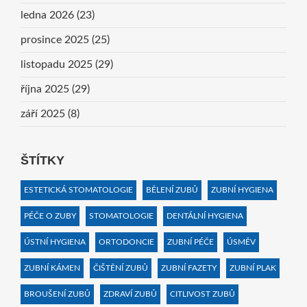
ledna 2026
(23)
prosince 2025
(25)
listopadu 2025
(29)
října 2025
(29)
září 2025
(8)
ŠTÍTKY
ESTETICKÁ STOMATOLOGIE
BĚLENÍ ZUBŮ
ZUBNÍ HYGIENA
PÉČE O ZUBY
STOMATOLOGIE
DENTÁLNÍ HYGIENA
ÚSTNÍ HYGIENA
ORTODONCIE
ZUBNÍ PÉČE
ÚSMĚV
ZUBNÍ KÁMEN
ČIŠTĚNÍ ZUBŮ
ZUBNÍ FAZETY
ZUBNÍ PLAK
BROUŠENÍ ZUBŮ
ZDRAVÍ ZUBŮ
CITLIVOST ZUBŮ