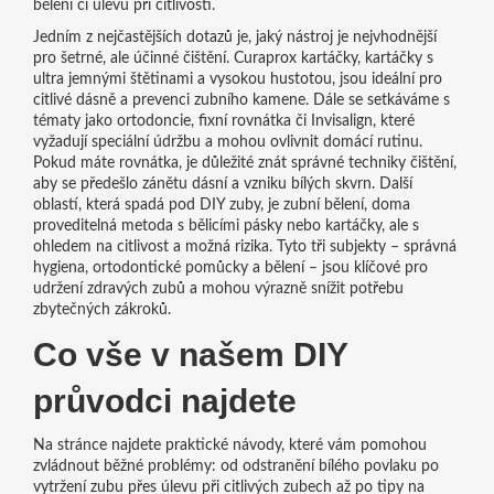
bělení či úlevu při citlivosti.
Jedním z nejčastějších dotazů je, jaký nástroj je nejvhodnější
pro šetrné, ale účinné čištění.
Curaprox kartáčky
,
kartáčky s
ultra jemnými štětinami a vysokou hustotou, jsou ideální pro
citlivé dásně a prevenci zubního kamene
. Dále se setkáváme s
tématy jako
ortodoncie
,
fixní rovnátka či Invisalign, které
vyžadují speciální údržbu a mohou ovlivnit domácí rutinu
.
Pokud máte rovnátka, je důležité znát správné techniky čištění,
aby se předešlo zánětu dásní a vzniku bílých skvrn. Další
oblastí, která spadá pod DIY zuby, je
zubní bělení
,
doma
proveditelná metoda s bělicími pásky nebo kartáčky, ale s
ohledem na citlivost a možná rizika
. Tyto tři subjekty – správná
hygiena, ortodontické pomůcky a bělení – jsou klíčové pro
udržení zdravých zubů a mohou výrazně snížit potřebu
zbytečných zákroků.
Co vše v našem DIY
průvodci najdete
Na stránce najdete praktické návody, které vám pomohou
zvládnout běžné problémy: od odstranění bílého povlaku po
vytržení zubu přes úlevu při citlivých zubech až po tipy na