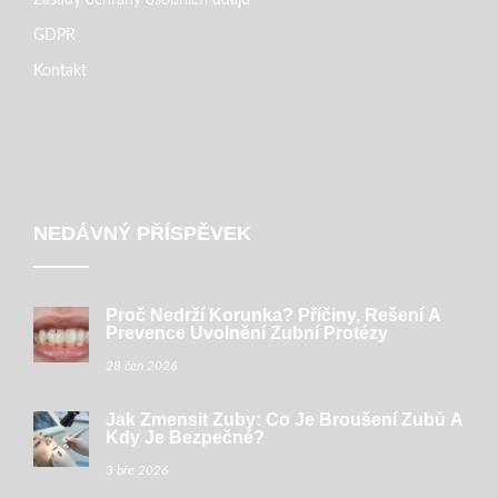
Zásady ochrany osobních údajů
GDPR
Kontakt
NEDÁVNÝ PŘÍSPĚVEK
Proč Nedrží Korunka? Příčiny, Řešení A
Prevence Uvolnění Zubní Protézy
28 čen 2026
Jak Zmensit Zuby: Co Je Broušení Zubů A
Kdy Je Bezpečné?
3 bře 2026