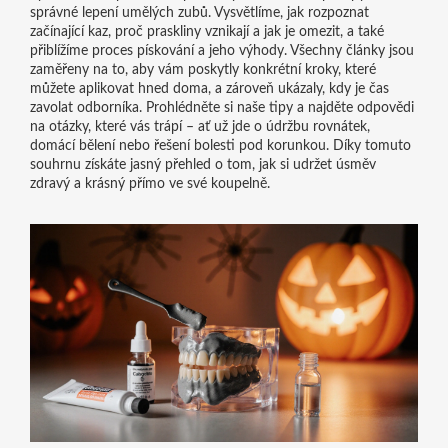
správné lepení umělých zubů. Vysvětlíme, jak rozpoznat
začínající kaz, proč praskliny vznikají a jak je omezit, a také
přiblížíme proces pískování a jeho výhody. Všechny články jsou
zaměřeny na to, aby vám poskytly konkrétní kroky, které
můžete aplikovat hned doma, a zároveň ukázaly, kdy je čas
zavolat odborníka. Prohlédněte si naše tipy a najděte odpovědi
na otázky, které vás trápí – ať už jde o údržbu rovnátek,
domácí bělení nebo řešení bolesti pod korunkou. Díky tomuto
souhrnu získáte jasný přehled o tom, jak si udržet úsměv
zdravý a krásný přímo ve své koupelně.