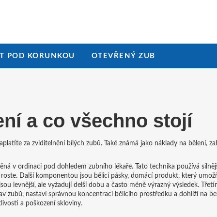
T POD KORUNKOU
OTEVŘENÝ ZUB
ení
a co všechno stojí
aplatíte za zviditelnění bílých zubů
. Také známá jako
náklady na bělení
, z
ná v ordinaci pod dohledem zubního lékaře
. Tato technika používá silnějš
roste. Další komponentou jsou
bělicí pásky
,
domácí produkt, který umož
jsou levnější, ale vyžadují delší dobu a často méně výrazný výsledek. Třet
av zubů, nastaví správnou koncentraci bělicího prostředku a dohlíží na be
livosti a poškození skloviny.