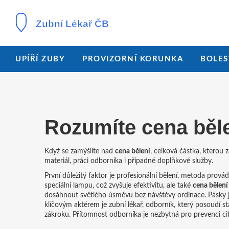
UPÍŘÍ ZUBY
PROVIZORNÍ KORUNKA
BOLES
Rozumíte
cena běl
Když se zamýšlíte nad
cena bělení
,
celková částka, kterou z
materiál, práci odborníka i případné doplňkové služby.
První důležitý faktor je
profesionální bělení
,
metoda provádě
speciální lampu, což zvyšuje efektivitu, ale také
cena bělení
dosáhnout světlého úsměvu bez návštěvy ordinace
. Pásky 
klíčovým aktérem je
zubní lékař
,
odborník, který posoudí st
zákroku
. Přítomnost odborníka je nezbytná pro prevenci cit