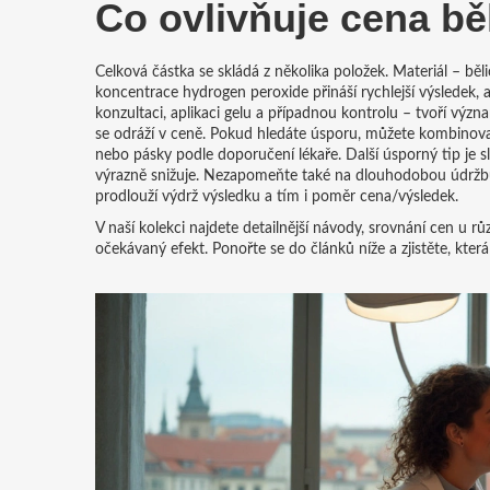
Co ovlivňuje
cena bě
Celková částka se skládá z několika položek. Materiál – běli
koncentrace hydrogen peroxide přináší rychlejší výsledek, 
konzultaci, aplikaci gelu a případnou kontrolu – tvoří výz
se odráží v ceně. Pokud hledáte úsporu, můžete kombinova
nebo pásky podle doporučení lékaře. Další úsporný tip je sl
výrazně snižuje. Nezapomeňte také na dlouhodobou údržbu –
prodlouží výdrž výsledku a tím i poměr cena/výsledek.
V naší kolekci najdete detailnější návody, srovnání cen u r
očekávaný efekt. Ponořte se do článků níže a zjistěte, kt