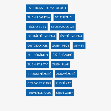
ESTETICKÁ STOMATOLOGIE
ZUBNÍ HYGIENA
BĚLENÍ ZUBŮ
PÉČE O ZUBY
STOMATOLOGIE
DENTÁLNÍ HYGIENA
ÚSTNÍ HYGIENA
ORTODONCIE
ZUBNÍ PÉČE
ÚSMĚV
ZUBNÍ KÁMEN
ČIŠTĚNÍ ZUBŮ
ZUBNÍ FAZETY
ZUBNÍ PLAK
BROUŠENÍ ZUBŮ
ZDRAVÍ ZUBŮ
CITLIVOST ZUBŮ
ZUBNÍ KAZ
PREVENCE KAZU
KŘIVÉ ZUBY