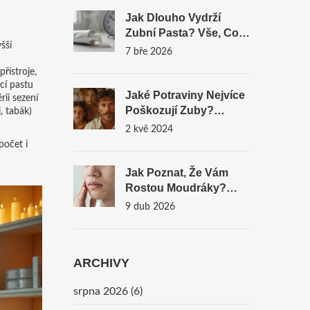
Jak Dlouho Vydrží
Zubní Pasta? Vše, Co
šší
Potřebujete Vědět O
7 bře 2026
Trvanlivosti A
řístroje,
Bezpečnosti
cí pastu
Jaké Potraviny Nejvíce
rii sezení
Poškozují Zuby?
, tabák)
Průvodce Pro Zdravý
2 kvě 2024
Úsměv
počet i
Jak Poznat, Že Vám
Rostou Moudráky?
Příznaky A Varovné
9 dub 2026
Signály
ARCHIVY
srpna 2026
(6)