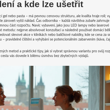
lení
a kde lze ušetřit
cí gel nebo pasta – má pevnou cenovou strukturu, ale kvalita hraje roli; vy
ale zároveň vyšší náklad. Čas odborníka – každá návštěva zubaře zahrnuje
namnou část rozpočtu. Navíc vybavení, jako jsou LED lampy nebo laserové p
t metodu: nejprve absolvovat konzultaci a následně používat domácí běli
edovat slevové akce v klinikách nebo balíčkové nabídky, kde se cena za sé
 pravidelné čištění a vyhýbání se potencionálním zabarvením (káva, čaj
ůzných metod a praktické tipy, jak si vybrat správnou variantu pro svůj roz
erá cesta vás dovede k bílému úsměvu bez zbytečných výdajů.