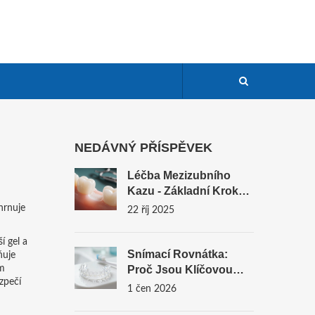
NEDÁVNÝ PŘÍSPĚVEK
Léčba Mezizubního
Kazu - Základní Kroky
A Tipy
ahrnuje
22 říj 2025
í gel a
Snímací Rovnátka:
ňuje
ím
Proč Jsou Klíčovou
zpečí
Investicí Do Vašeho
1 čen 2026
Dlouhodobého Zdraví