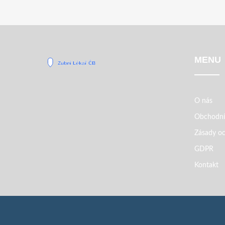
MENU
O nás
Obchodní
Zásady oc
GDPR
Kontakt