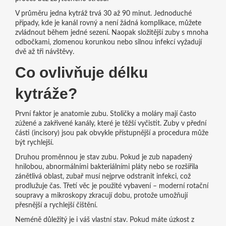
V průměru jedna kytráž trvá 30 až 90 minut. Jednoduché
případy, kde je kanál rovný a není žádná komplikace, můžete
zvládnout během jedné sezení. Naopak složitější zuby s mnoha
odbočkami, zlomenou korunkou nebo silnou infekcí vyžadují
dvě až tři návštěvy.
Co ovlivňuje délku
kytráže?
První faktor je anatomie zubu. Stoličky a moláry mají často
zúžené a zakřivené kanály, které je těžší vyčistit. Zuby v přední
části (incisory) jsou pak obvykle přístupnější a procedura může
být rychlejší.
Druhou proměnnou je stav zubu. Pokud je zub napadený
hnilobou, abnormálními bakteriálními pláty nebo se rozšířila
zánětlivá oblast, zubař musí nejprve odstranit infekci, což
prodlužuje čas. Třetí věc je použité vybavení – moderní rotační
soupravy a mikroskopy zkracují dobu, protože umožňují
přesnější a rychlejší čištění.
Neméně důležitý je i váš vlastní stav. Pokud máte úzkost z