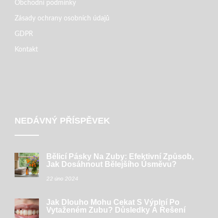
Obchodní podmínky
Zásady ochrany osobních údajů
GDPR
Kontakt
NEDÁVNÝ PŘÍSPĚVEK
Bělicí Pásky Na Zuby: Efektivní Způsob,
Jak Dosáhnout Bělejšího Úsměvu?
22 úno 2024
Jak Dlouho Mohu Čekat S Výplní Po
Vytaženém Zubu? Důsledky A Řešení