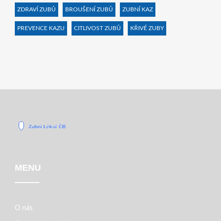
ZDRAVÍ ZUBŮ
BROUŠENÍ ZUBŮ
ZUBNÍ KAZ
PREVENCE KAZU
CITLIVOST ZUBŮ
KŘIVÉ ZUBY
MENU
O nás