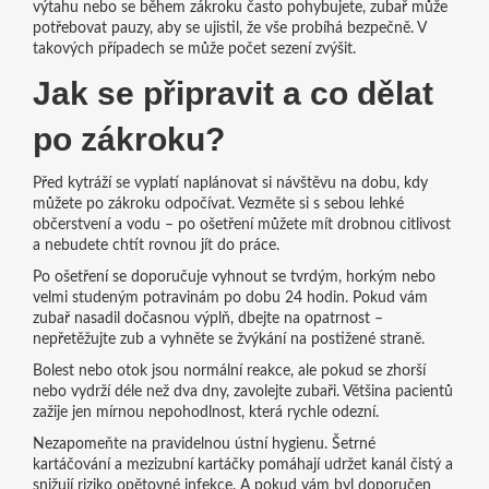
výtahu nebo se během zákroku často pohybujete, zubař může
potřebovat pauzy, aby se ujistil, že vše probíhá bezpečně. V
takových případech se může počet sezení zvýšit.
Jak se připravit a co dělat
po zákroku?
Před kytráží se vyplatí naplánovat si návštěvu na dobu, kdy
můžete po zákroku odpočívat. Vezměte si s sebou lehké
občerstvení a vodu – po ošetření můžete mít drobnou citlivost
a nebudete chtít rovnou jít do práce.
Po ošetření se doporučuje vyhnout se tvrdým, horkým nebo
velmi studeným potravinám po dobu 24 hodin. Pokud vám
zubař nasadil dočasnou výplň, dbejte na opatrnost –
nepřetěžujte zub a vyhněte se žvýkání na postižené straně.
Bolest nebo otok jsou normální reakce, ale pokud se zhorší
nebo vydrží déle než dva dny, zavolejte zubaři. Většina pacientů
zažije jen mírnou nepohodlnost, která rychle odezní.
Nezapomeňte na pravidelnou ústní hygienu. Šetrné
kartáčování a mezizubní kartáčky pomáhají udržet kanál čistý a
snižují riziko opětovné infekce. A pokud vám byl doporučen