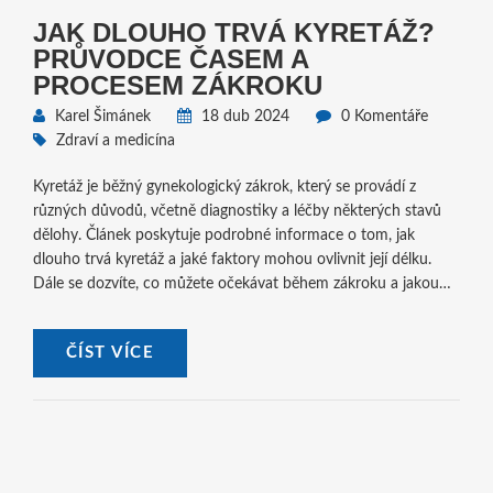
JAK DLOUHO TRVÁ KYRETÁŽ?
PRŮVODCE ČASEM A
PROCESEM ZÁKROKU
Karel Šimánek
18 dub 2024
0 Komentáře
Zdraví a medicína
Kyretáž je běžný gynekologický zákrok, který se provádí z
různých důvodů, včetně diagnostiky a léčby některých stavů
dělohy. Článek poskytuje podrobné informace o tom, jak
dlouho trvá kyretáž a jaké faktory mohou ovlivnit její délku.
Dále se dozvíte, co můžete očekávat během zákroku a jakou
péči je potřeba po zákroku dodržovat.
ČÍST VÍCE