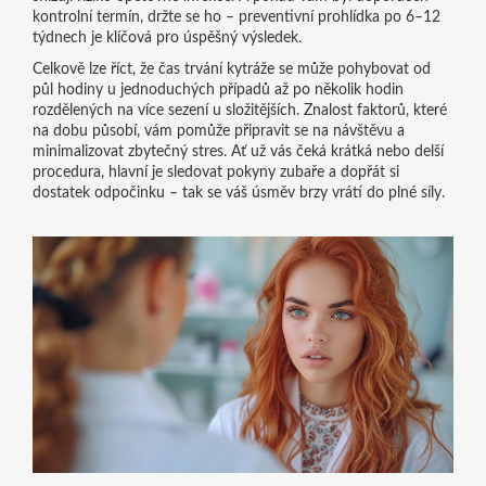
kontrolní termín, držte se ho – preventivní prohlídka po 6–12
týdnech je klíčová pro úspěšný výsledek.
Celkově lze říct, že čas trvání kytráže se může pohybovat od
půl hodiny u jednoduchých případů až po několik hodin
rozdělených na více sezení u složitějších. Znalost faktorů, které
na dobu působí, vám pomůže připravit se na návštěvu a
minimalizovat zbytečný stres. Ať už vás čeká krátká nebo delší
procedura, hlavní je sledovat pokyny zubaře a dopřát si
dostatek odpočinku – tak se váš úsměv brzy vrátí do plné síly.