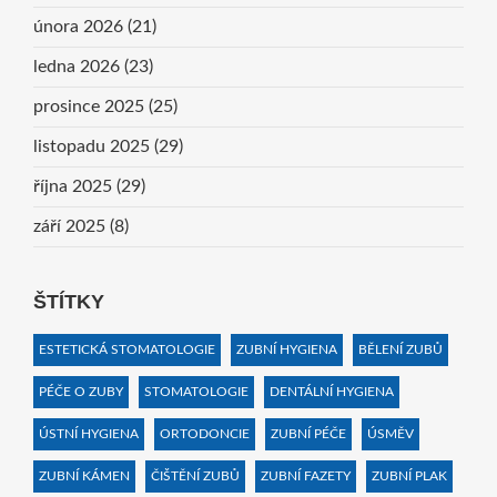
února 2026
(21)
ledna 2026
(23)
prosince 2025
(25)
listopadu 2025
(29)
října 2025
(29)
září 2025
(8)
ŠTÍTKY
ESTETICKÁ STOMATOLOGIE
ZUBNÍ HYGIENA
BĚLENÍ ZUBŮ
PÉČE O ZUBY
STOMATOLOGIE
DENTÁLNÍ HYGIENA
ÚSTNÍ HYGIENA
ORTODONCIE
ZUBNÍ PÉČE
ÚSMĚV
ZUBNÍ KÁMEN
ČIŠTĚNÍ ZUBŮ
ZUBNÍ FAZETY
ZUBNÍ PLAK