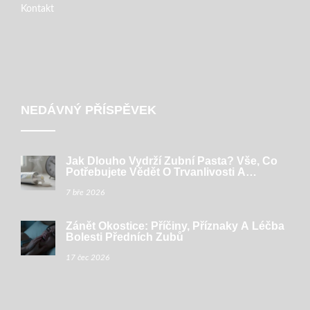
Kontakt
NEDÁVNÝ PŘÍSPĚVEK
Jak Dlouho Vydrží Zubní Pasta? Vše, Co
Potřebujete Vědět O Trvanlivosti A
Bezpečnosti
7 bře 2026
Zánět Okostice: Příčiny, Příznaky A Léčba
Bolesti Předních Zubů
17 čec 2026