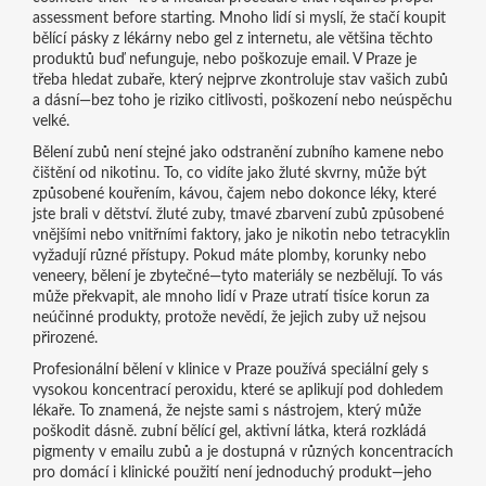
assessment before starting.
Mnoho lidí si myslí, že stačí koupit
bělící pásky z lékárny nebo gel z internetu, ale většina těchto
produktů buď nefunguje, nebo poškozuje email. V Praze je
třeba hledat zubaře, který nejprve zkontroluje stav vašich zubů
a dásní—bez toho je riziko citlivosti, poškození nebo neúspěchu
velké.
Bělení zubů není stejné jako odstranění zubního kamene nebo
čištění od nikotinu. To, co vidíte jako žluté skvrny, může být
způsobené kouřením, kávou, čajem nebo dokonce léky, které
jste brali v dětství.
žluté zuby
,
tmavé zbarvení zubů způsobené
vnějšími nebo vnitřními faktory, jako je nikotin nebo tetracyklin
vyžadují různé přístupy. Pokud máte plomby, korunky nebo
veneery, bělení je zbytečné—tyto materiály se nezbělují. To vás
může překvapit, ale mnoho lidí v Praze utratí tisíce korun za
neúčinné produkty, protože nevědí, že jejich zuby už nejsou
přirozené.
Profesionální bělení v klinice v Praze používá speciální gely s
vysokou koncentrací peroxidu, které se aplikují pod dohledem
lékaře. To znamená, že nejste sami s nástrojem, který může
poškodit dásně.
zubní bělící gel
,
aktivní látka, která rozkládá
pigmenty v emailu zubů a je dostupná v různých koncentracích
pro domácí i klinické použití
není jednoduchý produkt—jeho