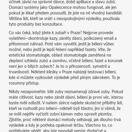
účinek závisí na správné dávce, době aplikace a stavu zubů.
Domácí systémy jako Opalescence mohou fungovat, ale jen
pokud je lékař předem posoudil, že jste na ně vhodný kandidát.
Většina lidí, kteří se vrátí s neuspokojivými výsledky, používala
tyto produkty bez konzultace.
Co vás čeká, když jdete k zubaři v Praze? Nejprve provede
vyšetření—zkontroluje kazy, záněty dásní, poškozený email a
přítomnost náhrad. Poté vám vysvětlí, jestli je bělení vůbec
možné, nebo jestli je lepší řešení například fazety. Víte, že
estetická stomatologie
,
oblast stomatologie zaměřená na
zlepšení vzhledu zubů a úsměvu, včetně bělení, fazet a korunek
není jen o bílých zubech? Je to o přirozenosti, symetrii a
trvanlivosti. Některé kliniky v Praze nabízejí testovací bělení,
kde si můžete vyzkoušet výsledek před plným zákrokem. To je
rozumný přístup.
Nikdy nezapomeňte: bílé zuby neznamenají zdravé zuby. Pokud
máte citlivost, kazy nebo zánět dásní, bělení je první věc, kterou
byste měli odložit. V našem sbírce najdete skutečné příběhy lidí,
kteří se rozhodli pro bělení—někteří byli šťastní, jiní si všimli, že
se měli nejdřív vyčistit zubní kámen nebo opravit plomby.
Zjistíte, proč některé domácí metody selhávají, jak dlouho trvá
výsledek a kdy je potřeba opakovat léčbu. Všechno to, co
potřebujete vědět, aby jste nevydali peníze zbytečně a