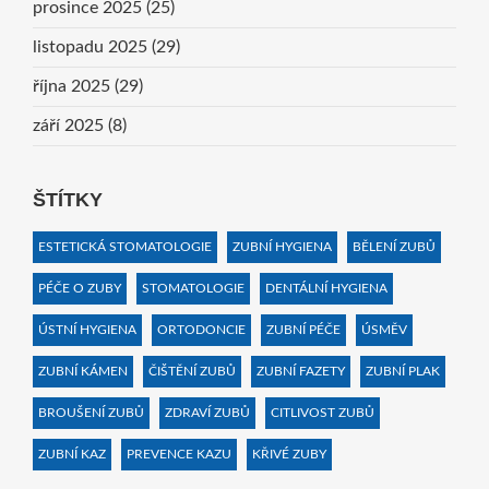
prosince 2025
(25)
listopadu 2025
(29)
října 2025
(29)
září 2025
(8)
ŠTÍTKY
ESTETICKÁ STOMATOLOGIE
ZUBNÍ HYGIENA
BĚLENÍ ZUBŮ
PÉČE O ZUBY
STOMATOLOGIE
DENTÁLNÍ HYGIENA
ÚSTNÍ HYGIENA
ORTODONCIE
ZUBNÍ PÉČE
ÚSMĚV
ZUBNÍ KÁMEN
ČIŠTĚNÍ ZUBŮ
ZUBNÍ FAZETY
ZUBNÍ PLAK
BROUŠENÍ ZUBŮ
ZDRAVÍ ZUBŮ
CITLIVOST ZUBŮ
ZUBNÍ KAZ
PREVENCE KAZU
KŘIVÉ ZUBY