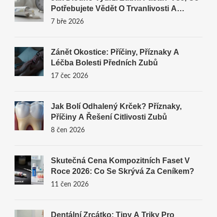
Potřebujete Vědět O Trvanlivosti A
Bezpečnosti
7 bře 2026
Zánět Okostice: Příčiny, Příznaky A
Léčba Bolesti Předních Zubů
17 čec 2026
Jak Bolí Odhalený Krček? Příznaky,
Příčiny A Řešení Citlivosti Zubů
8 čen 2026
Skutečná Cena Kompozitních Faset V
Roce 2026: Co Se Skrývá Za Ceníkem?
11 čen 2026
Dentální Zrcátko: Tipy A Triky Pro