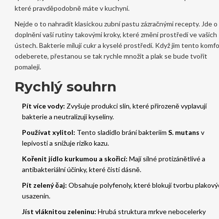
které pravděpodobně máte v kuchyni.
Nejde o to nahradit klasickou zubní pastu zázračnými recepty. Jde o
doplnění vaší rutiny takovými kroky, které změní prostředí ve vašich
ústech. Bakterie milují cukr a kyselé prostředí. Když jim tento komfo
odeberete, přestanou se tak rychle množit a plak se bude tvořit
pomaleji.
Rychlý souhrn
Pít více vody:
Zvyšuje produkci slin, které přirozeně vyplavují
bakterie a neutralizují kyseliny.
Používat xylitol:
Tento sladidlo brání bakteriím
S. mutans
v
lepivosti a snižuje riziko kazu.
Kořenit jídlo kurkumou a skořicí:
Mají silné protizánětlivé a
antibakteriální účinky, které čistí dásně.
Pít zelený čaj:
Obsahuje polyfenoly, které blokují tvorbu plakov
usazenin.
Jíst vláknitou zeleninu:
Hrubá struktura mrkve nebocelerky