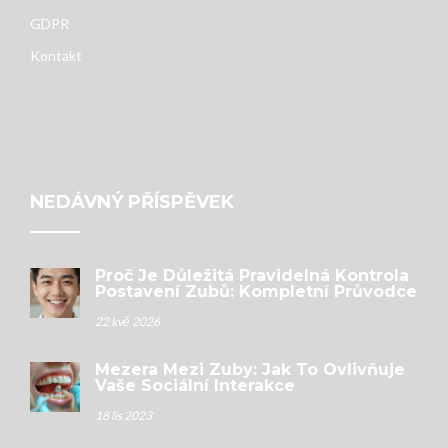
GDPR
Kontakt
NEDÁVNÝ PŘÍSPĚVEK
Proč Je Důležitá Pravidelná Kontrola
Postavení Zubů: Kompletní Průvodce
22 kvě 2026
Mezera Mezi Zuby: Jak To Ovlivňuje
Vaše Sociální Interakce
18 lis 2023