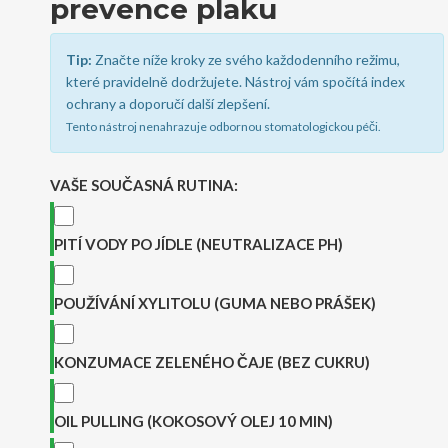
prevence plaku
Tip:
Značte níže kroky ze svého každodenního režimu,
které pravidelně dodržujete. Nástroj vám spočítá index
ochrany a doporučí další zlepšení.
Tento nástroj nenahrazuje odbornou stomatologickou péči.
VAŠE SOUČASNÁ RUTINA:
PITÍ VODY PO JÍDLE (NEUTRALIZACE PH)
POUŽÍVÁNÍ XYLITOLU (GUMA NEBO PRÁŠEK)
KONZUMACE ZELENÉHO ČAJE (BEZ CUKRU)
OIL PULLING (KOKOSOVÝ OLEJ 10 MIN)