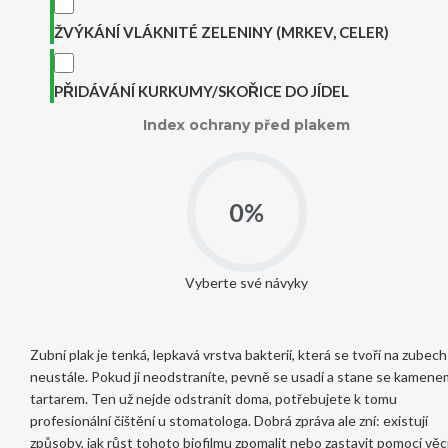
ŽVÝKÁNÍ VLÁKNITÉ ZELENINY (MRKEV, CELER)
PŘIDÁVÁNÍ KURKUMY/SKOŘICE DO JÍDEL
Index ochrany před plakem
0%
Vyberte své návyky
Zubní plak je tenká, lepkavá vrstva bakterií, která se tvoří na zubech
neustále. Pokud ji neodstraníte, pevně se usadí a stane se kamene
tartarem. Ten už nejde odstranit doma, potřebujete k tomu
profesionální čištění u stomatologa. Dobrá zpráva ale zní: existují
způsoby, jak růst tohoto biofilmu zpomalit nebo zastavit pomocí věcí