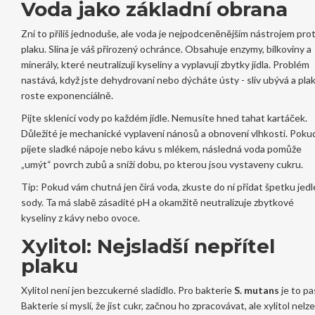
Voda jako základní obrana
Zní to příliš jednoduše, ale voda je nejpodceněnějším nástrojem prot
plaku. Slina je váš přirozený ochránce. Obsahuje enzymy, bílkoviny a
minerály, které neutralizují kyseliny a vyplavují zbytky jídla. Problém
nastává, když jste dehydrovaní nebo dýcháte ústy - sliv ubývá a pla
roste exponenciálně.
Pijte sklenici vody po každém jídle. Nemusíte hned tahat kartáček.
Důležité je mechanické vyplavení nánosů a obnovení vlhkosti. Poku
pijete sladké nápoje nebo kávu s mlékem, následná voda pomůže
„umýt“ povrch zubů a sníží dobu, po kterou jsou vystaveny cukru.
Tip: Pokud vám chutná jen čirá voda, zkuste do ní přidat špetku jedl
sody. Ta má slabě zásadité pH a okamžitě neutralizuje zbytkové
kyseliny z kávy nebo ovoce.
Xylitol: Nejsladší nepřítel
plaku
Xylitol není jen bezcukerné sladidlo. Pro bakterie
S. mutans
je to pa
Bakterie si myslí, že jist cukr, začnou ho zpracovávat, ale xylitol nelze