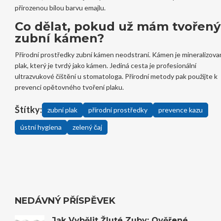
přirozenou bílou barvu emajlu.
Co dělat, pokud už mám tvořený
zubní kámen?
Přírodní prostředky zubní kámen neodstraní. Kámen je mineralizova
plak, který je tvrdý jako kámen. Jediná cesta je profesionální
ultrazvukové čištění u stomatologa. Přírodní metody pak použijte k
prevenci opětovného tvoření plaku.
Štítky:
zubní plak
přírodní prostředky
prevence kazu
ústní hygiena
zelený čaj
NEDÁVNÝ PŘÍSPĚVEK
Jak Vybělit Žluté Zuby: Ověřené