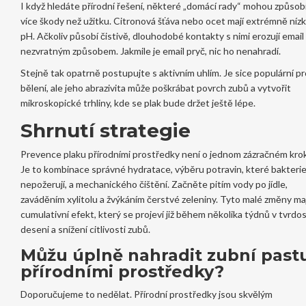
I když hledáte přírodní řešení, některé „domácí rady“ mohou způsob
více škody než užitku. Citronová šťáva nebo ocet mají extrémně níz
pH. Ačkoliv působí čistivě, dlouhodobé kontakty s nimi erozují email
nezvratným způsobem. Jakmile je email pryč, nic ho nenahradí.
Stejně tak opatrně postupujte s aktivním uhlím. Je sice populární pr
bělení, ale jeho abrazivita může poškrábat povrch zubů a vytvořit
mikroskopické trhliny, kde se plak bude držet ještě lépe.
Shrnutí strategie
Prevence plaku přírodními prostředky není o jednom zázračném kro
Je to kombinace správné hydratace, výběru potravin, které bakteri
nepožerují, a mechanického čištění. Začněte pitím vody po jídle,
zaváděním xylitolu a žvýkáním čerstvé zeleniny. Tyto malé změny maj
cumulativní efekt, který se projeví již během několika týdnů v tvrdos
deseni a snížení citlivosti zubů.
Můžu úplně nahradit zubní past
přírodními prostředky?
Doporučujeme to nedělat. Přírodní prostředky jsou skvělým