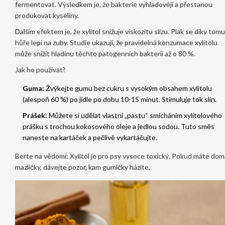
fermentovat. Výsledkem je, že bakterie vyhladovějí a přestanou
produkovat kyseliny.
Dalším efektem je, že xylitol snižuje viskozitu slizu. Plak se díky tomu
hůře lepí na zuby. Studie ukazují, že pravidelná konzumace xylitolu
může snížit hladinu těchto patogenních bakterií až o 80 %.
Jak ho používat?
Guma:
Žvýkejte gumu bez cukru s vysokým obsahem xylitolu
(alespoň 60 %) po jídle po dobu 10-15 minut. Stimuluje tok slin.
Prášek:
Můžete si udělat vlastní „pastu“ smícháním xylitolového
prášku s trochou kokosového oleje a jedlou sodou. Tuto směs
naneste na kartáček a pečlivě vykartáčujte.
Berte na vědomí: Xylitol je pro psy vysoce toxický. Pokud máte dom
mazlíčky, dávejte pozor, kam gumičky házíte.