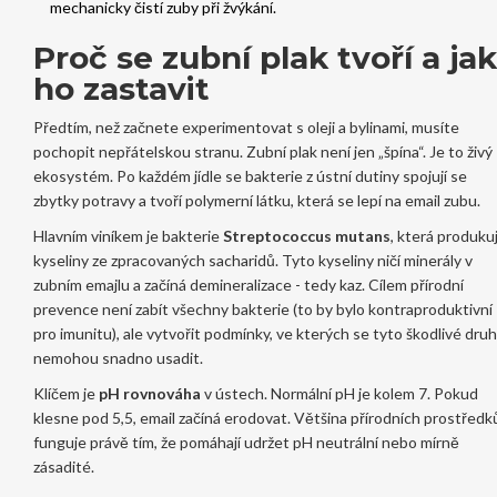
mechanicky čistí zuby při žvýkání.
Proč se zubní plak tvoří a jak
ho zastavit
Předtím, než začnete experimentovat s oleji a bylinami, musíte
pochopit nepřátelskou stranu. Zubní plak není jen „špína“. Je to živý
ekosystém. Po každém jídle se bakterie z ústní dutiny spojují se
zbytky potravy a tvoří polymerní látku, která se lepí na email zubu.
Hlavním viníkem je bakterie
Streptococcus mutans
, která
produku
kyseliny ze zpracovaných sacharidů
. Tyto kyseliny ničí minerály v
zubním emajlu a začíná demineralizace - tedy kaz. Cílem přírodní
prevence není zabít všechny bakterie (to by bylo kontraproduktivní
pro imunitu), ale vytvořit podmínky, ve kterých se tyto škodlivé dru
nemohou snadno usadit.
Klíčem je
pH rovnováha
v ústech. Normální pH je kolem 7. Pokud
klesne pod 5,5, email začíná erodovat. Většina přírodních prostředk
funguje právě tím, že pomáhají udržet pH neutrální nebo mírně
zásadité.