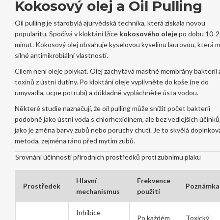
Kokosový olej a Oil Pulling
Oil pulling je starobylá ajurvédská technika, která získala novou
popularitu. Spočívá v kloktání lžíce
kokosového oleje
po dobu 10-2
minut. Kokosový olej obsahuje kyselovou kyselinu laurovou, která 
silné antimikrobiální vlastnosti.
Cílem není oleje polykat. Olej zachytává mastné membrány bakterií 
toxinů z ústní dutiny. Po kloktání oleje vyplivněte do koše (ne do
umyvadla, ucpe potrubí) a důkladně vypláchněte ústa vodou.
Některé studie naznačují, že oil pulling může snížit počet bakterií
podobně jako ústní voda s chlorhexidinem, ale bez vedlejších účinků
jako je změna barvy zubů nebo poruchy chuti. Je to skvělá doplnkov
metoda, zejména ráno před mytím zubů.
Srovnání účinnosti přírodních prostředků proti zubnímu plaku
Hlavní
Frekvence
Prostředek
Poznámka
mechanismus
použití
Inhibice
Po každém
Toxický