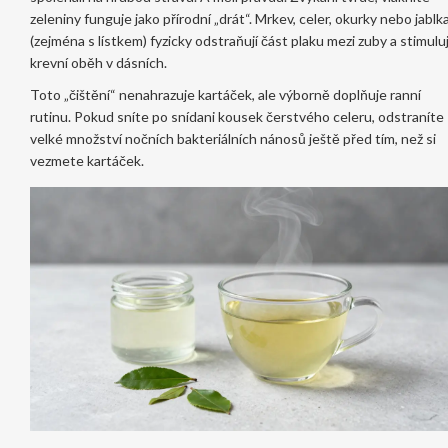
zeleniny funguje jako přírodní „drát“. Mrkev, celer, okurky nebo jablk
(zejména s lístkem) fyzicky odstraňují část plaku mezi zuby a stimuluj
krevní oběh v dásních.
Toto „čištění“ nenahrazuje kartáček, ale výborně doplňuje ranní
rutinu. Pokud sníte po snídani kousek čerstvého celeru, odstraníte
velké množství nočních bakteriálních nánosů ještě před tím, než si
vezmete kartáček.