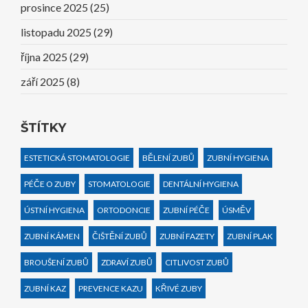
prosince 2025
(25)
listopadu 2025
(29)
října 2025
(29)
září 2025
(8)
ŠTÍTKY
ESTETICKÁ STOMATOLOGIE
BĚLENÍ ZUBŮ
ZUBNÍ HYGIENA
PÉČE O ZUBY
STOMATOLOGIE
DENTÁLNÍ HYGIENA
ÚSTNÍ HYGIENA
ORTODONCIE
ZUBNÍ PÉČE
ÚSMĚV
ZUBNÍ KÁMEN
ČIŠTĚNÍ ZUBŮ
ZUBNÍ FAZETY
ZUBNÍ PLAK
BROUŠENÍ ZUBŮ
ZDRAVÍ ZUBŮ
CITLIVOST ZUBŮ
ZUBNÍ KAZ
PREVENCE KAZU
KŘIVÉ ZUBY