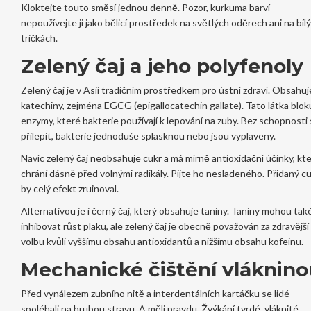
Kloktejte touto směsí jednou denně. Pozor, kurkuma barví -
nepoužívejte ji jako bělicí prostředek na světlých oděrech ani na bíl
tričkách.
Zelený čaj a jeho polyfenoly
Zelený čaj je v Asii tradičním prostředkem pro ústní zdraví. Obsahuj
katechiny, zejména EGCG (epigallocatechin gallate). Tato látka blok
enzymy, které bakterie používají k lepování na zuby. Bez schopnosti
přilepit, bakterie jednoduše splasknou nebo jsou vyplaveny.
Navíc zelený čaj neobsahuje cukr a má mírně antioxidační účinky, kt
chrání dásně před volnými radikály. Pijte ho nesladeného. Přidaný c
by celý efekt zruinoval.
Alternativou je i černý čaj, který obsahuje taniny. Taniny mohou tak
inhibovat růst plaku, ale zelený čaj je obecně považován za zdravější
volbu kvůli vyššímu obsahu antioxidantů a nižšímu obsahu kofeinu.
Mechanické čištění vláknino
Před vynálezem zubního nitě a interdentálních kartáčku se lidé
spoléhali na hrubou stravu. A měli pravdu. Žvýkání tvrdé, vláknité