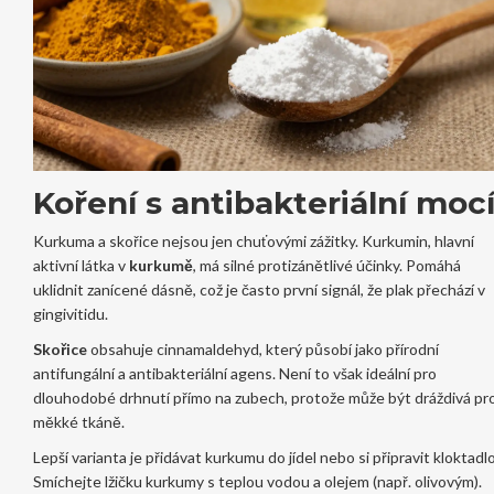
Koření s antibakteriální moc
Kurkuma a skořice nejsou jen chuťovými zážitky. Kurkumin, hlavní
aktivní látka v
kurkumě
, má silné protizánětlivé účinky. Pomáhá
uklidnit zanícené dásně, což je často první signál, že plak přechází v
gingivitidu.
Skořice
obsahuje cinnamaldehyd, který působí jako přírodní
antifungální a antibakteriální agens. Není to však ideální pro
dlouhodobé drhnutí přímo na zubech, protože může být dráždivá pr
měkké tkáně.
Lepší varianta je přidávat kurkumu do jídel nebo si připravit kloktadlo
Smíchejte lžičku kurkumy s teplou vodou a olejem (např. olivovým).