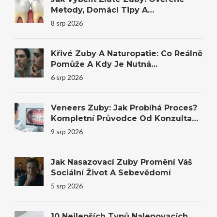
Metody, Domácí Tipy A
Profesionální Bělení
8 srp 2026
Křivé Zuby A Naturopatie: Co Reálně
Pomůže A Kdy Je Nutná
Stomatologie
6 srp 2026
Veneers Zuby: Jak Probíhá Proces?
Kompletní Průvodce Od Konzultace
Po Výsledek
9 srp 2026
Jak Nasazovací Zuby Promění Váš
Sociální Život A Sebevědomí
5 srp 2026
10 Nejlepších Typů Nalepovacích