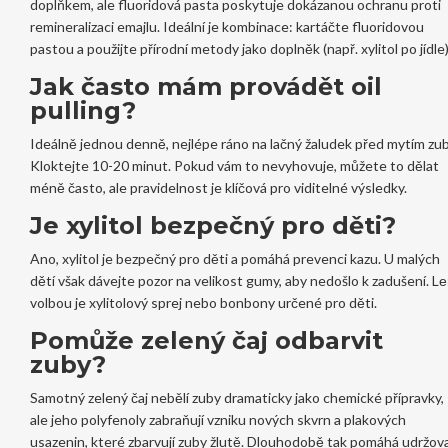
doplňkem, ale fluoridová pasta poskytuje dokázanou ochranu proti
remineralizaci emajlu. Ideální je kombinace: kartáčte fluoridovou
pastou a použijte přírodní metody jako doplněk (např. xylitol po jídle)
Jak často mám provádět oil
pulling?
Ideálně jednou denně, nejlépe ráno na lačný žaludek před mytím zu
Kloktejte 10-20 minut. Pokud vám to nevyhovuje, můžete to dělat
méně často, ale pravidelnost je klíčová pro viditelné výsledky.
Je xylitol bezpečný pro děti?
Ano, xylitol je bezpečný pro děti a pomáhá prevenci kazu. U malých
dětí však dávejte pozor na velikost gumy, aby nedošlo k zadušení. Lе
volbou je xylitolový sprej nebo bonbony určené pro děti.
Pomůže zelený čaj odbarvit
zuby?
Samotný zelený čaj nebělí zuby dramaticky jako chemické přípravky,
ale jeho polyfenoly zabraňují vzniku nových skvrn a plakových
usazenin, které zbarvují zuby žlutě. Dlouhodobě tak pomáhá udržov