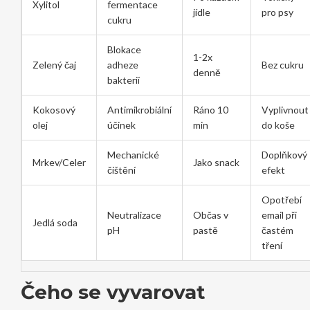
Xylitol
fermentace
jídle
pro psy
cukru
Blokace
1-2x
Zelený čaj
adheze
Bez cukru
denně
bakterií
Kokosový
Antimikrobiální
Ráno 10
Vyplivnout
olej
účinek
min
do koše
Mechanické
Doplňkový
Mrkev/Celer
Jako snack
čištění
efekt
Opotřebí
Neutralizace
Občas v
email při
Jedlá soda
pH
pastě
častém
tření
Čeho se vyvarovat