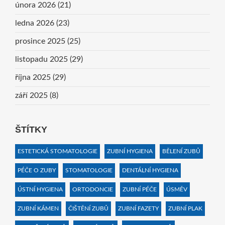
února 2026
(21)
ledna 2026
(23)
prosince 2025
(25)
listopadu 2025
(29)
října 2025
(29)
září 2025
(8)
ŠTÍTKY
ESTETICKÁ STOMATOLOGIE
ZUBNÍ HYGIENA
BĚLENÍ ZUBŮ
PÉČE O ZUBY
STOMATOLOGIE
DENTÁLNÍ HYGIENA
ÚSTNÍ HYGIENA
ORTODONCIE
ZUBNÍ PÉČE
ÚSMĚV
ZUBNÍ KÁMEN
ČIŠTĚNÍ ZUBŮ
ZUBNÍ FAZETY
ZUBNÍ PLAK