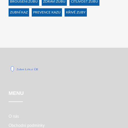
BROUŠENÍ ZUBŮ
ZDRAVÍ ZUBŮ
CITLIVOST ZUBŮ
ZUBNÍ KAZ
PREVENCE KAZU
KŘIVÉ ZUBY
MENU
O nás
Obchodní podmínky