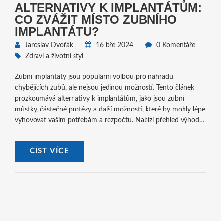
ALTERNATIVY K IMPLANTÁTŮM:
CO ZVÁŽIT MÍSTO ZUBNÍHO
IMPLANTÁTU?
Jaroslav Dvořák
16 bře 2024
0 Komentáře
Zdraví a životní styl
Zubní implantáty jsou populární volbou pro náhradu
chybějících zubů, ale nejsou jedinou možností. Tento článek
prozkoumává alternativy k implantátům, jako jsou zubní
můstky, částečné protézy a další možnosti, které by mohly lépe
vyhovovat vašim potřebám a rozpočtu. Nabízí přehled výhod a
nevýhod jednotlivých alternativ a poskytuje tipy, jak se
rozhodnout pro tu nejlepší volbu pro vaše zdraví úst.
ČÍST VÍCE