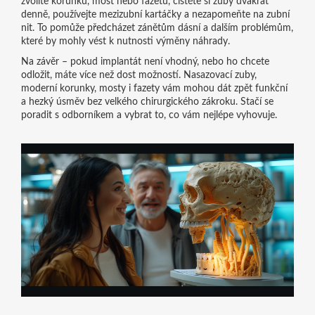
zvolíte korunku, most nebo fazetu, čistěte si zuby dvakrát
denně, používejte mezizubní kartáčky a nezapomeňte na zubní
nit. To pomůže předcházet zánětům dásní a dalším problémům,
které by mohly vést k nutnosti výměny náhrady.
Na závěr – pokud implantát není vhodný, nebo ho chcete
odložit, máte více než dost možností. Nasazovací zuby,
moderní korunky, mosty i fazety vám mohou dát zpět funkční
a hezký úsměv bez velkého chirurgického zákroku. Stačí se
poradit s odborníkem a vybrat to, co vám nejlépe vyhovuje.