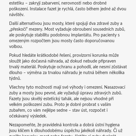
estetiku – zakryjí zabarvení, nerovnosti nebo drobné
poškození. Instalace fazet je rychlá, často během jedné až dvou
návštěv.
Další alternativou jsou mosty, které spojují dva zdravé zuby a
„přeskočí“ mezery. Most vyžaduje obroubení sousedních zubů,
ale poskytuje stabilitu podobnou implantátu. Pro pacienty s
omezeným rozpočtem jsou mosty často doporučovanou
volbou.
Pokud hledáte krátkodobé řešení, provizorní korunka může
sloužit jako dočasná náhrada, až dokud nebude připraven
trvalý materiál. Poskytuje ochranu a pohodlí, ale nesmí zůstávat
dlouho – výměna za trvalou náhradu je nutná během několika
týdnů.
Všechny tyto možnosti mají své výhody i omezení. Nasazovací
zuby a mosty jsou pevné, ale vyžadují úpravu zdravých zubů.
Fazety jsou skvělý estetický tahák, ale nejsou vhodné při
velkém poškození zubu. Proto je dobré probrat s vaším
zubařem, co vám nejlépe sedne – stav úst, rozpočet i
očekávaný výsledek.
Nezapomeňte, že pravidelná kontrola a dobrá ústní hygiena
jsou klíčem k dlouhodobému úspěchu jakékoli náhrady. Či už