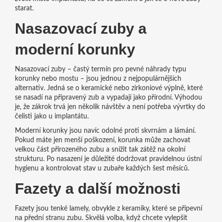
starat.
Nasazovací zuby a
moderní korunky
Nasazovací zuby – častý termín pro pevné náhrady typu
korunky nebo mostu – jsou jednou z nejpopulárnějších
alternativ. Jedná se o keramické nebo zirkoniové výplně, které
se nasadí na připravený zub a vypadají jako přírodní. Výhodou
je, že zákrok trvá jen několik návštěv a není potřeba vývrtky do
čelisti jako u implantátu.
Moderní korunky jsou navíc odolné proti skvrnám a lámání.
Pokud máte jen menší poškození, korunka může zachovat
velkou část přirozeného zubu a snížit tak zátěž na okolní
strukturu. Po nasazení je důležité dodržovat pravidelnou ústní
hygienu a kontrolovat stav u zubaře každých šest měsíců.
Fazety a další možnosti
Fazety jsou tenké lamely, obvykle z keramiky, které se připevní
na přední stranu zubu. Skvělá volba, když chcete vylepšit