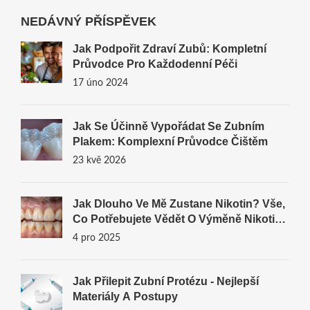
NEDÁVNÝ PŘÍSPĚVEK
Jak Podpořit Zdraví Zubů: Kompletní
Průvodce Pro Každodenní Péči
17 úno 2024
Jak Se Účinně Vypořádat Se Zubním
Plakem: Komplexní Průvodce Čištěm
23 kvě 2026
Jak Dlouho Ve Mě Zustane Nikotin? Vše,
Co Potřebujete Vědět O Výměně Nikotinu
A Vlivu Na Zuby
4 pro 2025
Jak Přilepit Zubní Protézu - Nejlepší
Materiály A Postupy