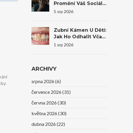
Promění Váš Sociální
Život A Sebevědomí
5 srp 2026
Zubní Kámen U Dětí:
Jak Ho Odhalit Včas
A Co Dělat?
1 srp 2026
ARCHIVY
kání
srpna 2026
(6)
čby.
července 2026
(31)
června 2026
(30)
května 2026
(30)
dubna 2026
(22)