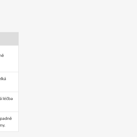
o
ně
elká
á léčba
řípadně
ny.