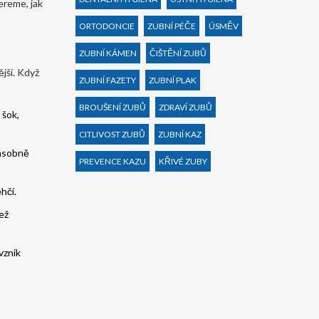
ereme, jak
ORTODONCIE
ZUBNÍ PÉČE
ÚSMĚV
ZUBNÍ KÁMEN
ČIŠTĚNÍ ZUBŮ
ější. Když
ZUBNÍ FAZETY
ZUBNÍ PLAK
BROUŠENÍ ZUBŮ
ZDRAVÍ ZUBŮ
 šok,
CITLIVOST ZUBŮ
ZUBNÍ KAZ
násobně
PREVENCE KAZU
KŘIVÉ ZUBY
hčí.
ež
vznik