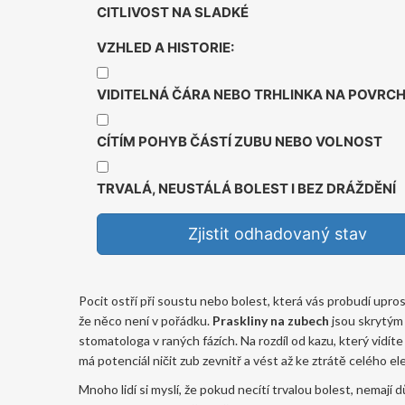
CITLIVOST NA SLADKÉ
VZHLED A HISTORIE:
VIDITELNÁ ČÁRA NEBO TRHLINKA NA POVRC
CÍTÍM POHYB ČÁSTÍ ZUBU NEBO VOLNOST
TRVALÁ, NEUSTÁLÁ BOLEST I BEZ DRÁŽDĚNÍ
Zjistit odhadovaný stav
Pocit ostří při soustu nebo bolest, která vás probudí upro
že něco není v pořádku.
Praskliny na zubech
jsou
skrytým 
stomatologa v raných fázích
. Na rozdíl od kazu, který vidí
má potenciál ničit zub zevnitř a vést až ke ztrátě celého e
Mnoho lidí si myslí, že pokud necítí trvalou bolest, nemají d