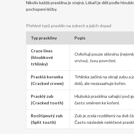
Nikoliv každá prasklina je stejná. Lékaři je dělí podle hloub
pochopení léčby.
Přehled typů prasklin na zubech a jejich dopad
Typ praskliny
Popis
Craze lines
Ovlivňují pouze sklovinu (nejvněj
(hloubkové
vrstvu). Jsou povrchní.
trhlinky)
Prasklá korunka
Trhlinka začíná na okraji zubu a j
(Cracked crown)
dolů, ale nezasaahuje kořen.
Prasklý zub
Hluboká prasklina sahající pod 
(Cracked tooth)
často směrem ke kořeni.
Rozštípnutý zub
Zub je zcela rozdělený na dvě čás
(Split tooth)
Často následek neléčené praskli