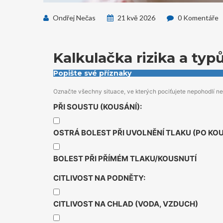
Ondřej Nečas
21 kvě 2026
0 Komentáře
Kalkulačka rizika a typ
Popište své příznaky
Označte všechny situace, ve kterých pociťujete nepohodlí ne
PŘI SOUSTU (KOUSÁNÍ):
OSTRÁ BOLEST PŘI UVOLNĚNÍ TLAKU (PO KO
BOLEST PŘI PŘÍMÉM TLAKU/KOUSNUTÍ
CITLIVOST NA PODNĚTY:
CITLIVOST NA CHLAD (VODA, VZDUCH)