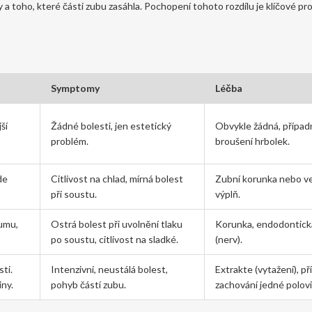
ky a toho, které části zubu zasáhla. Pochopení tohoto rozdílu je klíčové pr
Symptomy
Léčba
ší
Žádné bolesti, jen estetický
Obvykle žádná, případ
problém.
broušení hrbolek.
de
Citlivost na chlad, mírná bolest
Zubní korunka nebo v
při soustu.
výplň.
gumu,
Ostrá bolest při uvolnění tlaku
Korunka, endodontick
po soustu, citlivost na sladké.
(nerv).
ti.
Intenzivní, neustálá bolest,
Extrakte (vytažení), p
ny.
pohyb částí zubu.
zachování jedné polovi