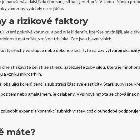
e narušená a další jízda (kousání) situaci jen zhorší. V tomto článku prob
, aby vám zuby vydržely co nejdéle.
ny a rizikové faktory
 které pokrývá korunku, a pod ní leží dentin, který je pružnější, ale citliv
olností materiálu, vznikne trhlinka. Zde jsou hlavní viníci:
, kosti, ořechy ve slupce nebo dokonce led. Tyto nárazy vytvářejí okamžitý
ne stiskáváte čelisti ze stresu, zatěžujete zuby silou, která je mnoho
 a vzniku mikrotrhlin.
alující kořen) tenčí a zub ztrácí část své elasticity. Starší zuby jsou kře
ompozitem nebo amalgámem, je oslabený. Výplňová hmota se chová jinak n
způsobit expanzi a kontrakci zubních vrstev, což dlouhodobě podporuje 
ně máte?