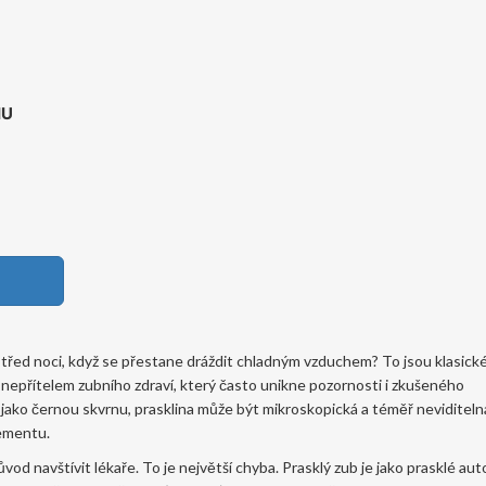
HU
střed noci, když se přestane dráždit chladným vzduchem? To jsou klasické
nepřítelem zubního zdraví, který často unikne pozornosti i zkušeného
te jako černou skvrnu, prasklina může být mikroskopická a téměř neviditeln
lementu.
ůvod navštívit lékaře. To je největší chyba. Prasklý zub je jako prasklé aut