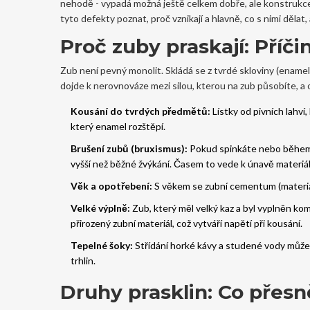
nehodě - vypadá možná ještě celkem dobře, ale konstrukce j
tyto defekty poznat, proč vznikají a hlavně, co s nimi dělat
Proč zuby praskají: Příči
Zub není pevný monolit. Skládá se z tvrdé skloviny (enamelu),
dojde k nerovnováze mezi silou, kterou na zub působíte, a od
Kousání do tvrdých předmětů:
Lístky od pivních lahví
který enamel rozštěpí.
Brušení zubů (bruxismus):
Pokud spinkáte nebo během d
vyšší než běžné žvýkání. Časem to vede k únavě materiálu
Věk a opotřebení:
S věkem se zubní cementum (materiál ob
Velké výplně:
Zub, který měl velký kaz a byl vyplněn k
přirozený zubní materiál, což vytváří napětí při kousání.
Tepelné šoky:
Střídání horké kávy a studené vody může 
trhlin.
Druhy prasklin: Co přes