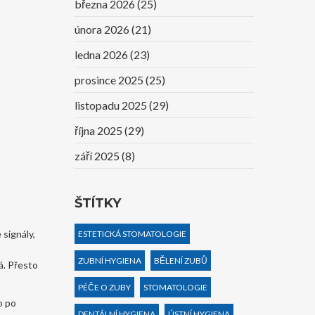
března 2026
(25)
února 2026
(21)
ledna 2026
(23)
prosince 2025
(25)
listopadu 2025
(29)
října 2025
(29)
září 2025
(8)
ŠTÍTKY
 signály,
ESTETICKÁ STOMATOLOGIE
ZUBNÍ HYGIENA
BĚLENÍ ZUBŮ
á. Přesto
PÉČE O ZUBY
STOMATOLOGIE
o po
DENTÁLNÍ HYGIENA
ÚSTNÍ HYGIENA