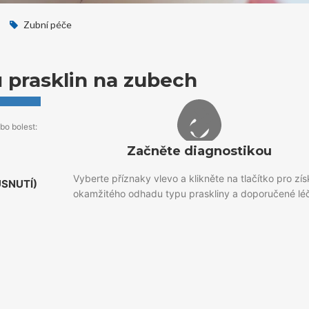
Zubní péče
ů prasklin na zubech
bo bolest:
Začněte diagnostikou
Vyberte příznaky vlevo a klikněte na tlačítko pro zís
USNUTÍ)
okamžitého odhadu typu praskliny a doporučené lé