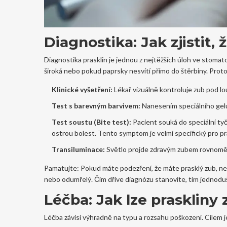
Diagnostika: Jak zjistit,
Diagnostika prasklin je jednou z nejtěžších úloh ve stomat
široká nebo pokud paprsky nesvítí přímo do štěrbiny. Pro
Klinické vyšetření:
Lékař vizuálně kontroluje zub pod 
Test s barevným barvivem:
Nanesením speciálního gelu 
Test soustu (Bite test):
Pacient souká do speciální tyč
ostrou bolest. Tento symptom je velmi specifický pro pr
Transiluminace:
Světlo projde zdravým zubem rovnoměrně
Pamatujte: Pokud máte podezření, že máte prasklý zub, neče
nebo odumřelý. Čím dříve diagnózu stanovíte, tím jednodušš
Léčba: Jak lze praskliny 
Léčba závisí výhradně na typu a rozsahu poškození. Cílem je 