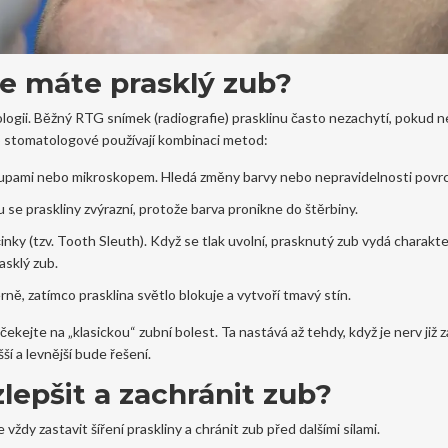
 že máte prasklý zub?
ologii. Běžný RTG snímek (radiografie) prasklinu často nezachytí, pokud n
to stomatologové používají kombinaci metod:
loupami nebo mikroskopem. Hledá změny barvy nebo nepravidelnosti povr
se praskliny zvýrazní, protože barva pronikne do štěrbiny.
inky (tzv. Tooth Sleuth). Když se tlak uvolní, prasknutý zub vydá charakte
asklý zub.
, zatímco prasklina světlo blokuje a vytvoří tmavý stín.
kejte na „klasickou“ zubní bolest. Ta nastává až tehdy, když je nerv již 
í a levnější bude řešení.
zlepšit a zachránit zub?
vždy zastavit šíření praskliny a chránit zub před dalšími silami.