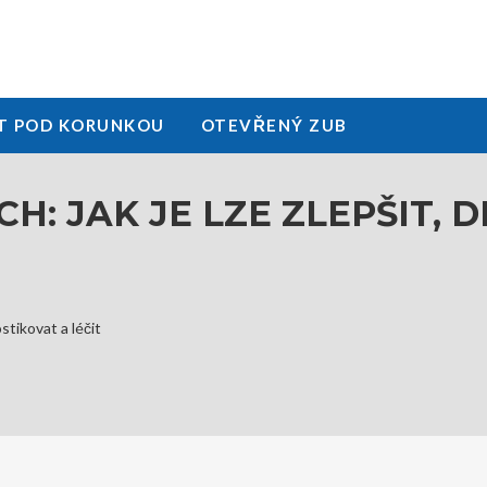
T POD KORUNKOU
OTEVŘENÝ ZUB
H: JAK JE LZE ZLEPŠIT, 
ostikovat a léčit