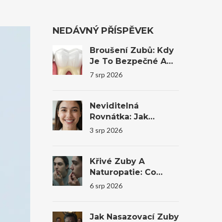
NEDÁVNÝ PŘÍSPĚVEK
Broušení Zubů: Kdy
Je To Bezpečné A
Kdy Bys Měl Raději
7 srp 2026
Ne
Neviditelná
Rovnátka: Jak
Transparentní
3 srp 2026
Alignery Mění
Úsměvy I
Sebevědomí
Křivé Zuby A
Naturopatie: Co
Reálně Pomůže A
6 srp 2026
Kdy Je Nutná
Stomatologie
Jak Nasazovací Zuby