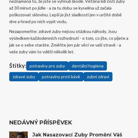
neznamená to, že jste se vyhnuli škodě. Většina lidí čistí zuby
až 30 minut po jídle - a za tu dobu se kyselina už začala
poškozovat sklovinu. Lepší je jíst sladkosti jen v určité době
dne a hned po nich vypít vodu.
Nezapomeňte: zdravé zuby nejsou otázkou náhody. Jsou
výsledkem každodenních rozhodnutí - o tom, co jíte, co pijete a
jak se o sebe staráte. Změňte jen pár věcí ve vaší stravě - a
vaše zuby vám to vděčí několik let.
Štítky:
potraviny pro zuby
dentální hygiena
zdravé zuby
potraviny proti kávě
zubní zdraví
NEDÁVNÝ PŘÍSPĚVEK
Jak Nasazovací Zuby Promění Váš