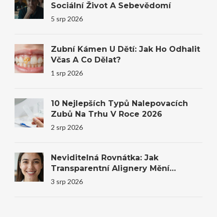
Sociální Život A Sebevědomí
5 srp 2026
Zubní Kámen U Dětí: Jak Ho Odhalit
Včas A Co Dělat?
1 srp 2026
10 Nejlepších Typů Nalepovacích
Zubů Na Trhu V Roce 2026
2 srp 2026
Neviditelná Rovnátka: Jak
Transparentní Alignery Mění
Úsměvy I Sebevědomí
3 srp 2026