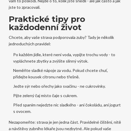
vám to poškodí. Nejde o to, kolik jste snědli - ale jak často a jak
jste to zpracovali.
Praktické tipy pro
každodenní život
Chcete, aby vaše strava podporovala zuby? Tady je několik
jednoduchých pravidel:
Po každém jídle, které není voda, vypijte trochu vody - to
vypláchnete zbytky a zvýšíte slinný výtok.
Neměňte sladké nápoje za vodu. Pokud chcete chuť,
přidejte kousek citronu nebo třešně.
Jedte sýr nebo ořechy jako svačinu - ne cukrovinky.
Pijte zelený čaj místo čaje s cukrem.
Před spaním nejedzte nic sladkého - ani čokoládu, ani jogurt
s ovocem.
Nezapomeňte: strava je jen jedna část. Pravidelné čištění, nitě
a návštěvy zubního lékaře jsou nezbytné. Ale pokud vaše