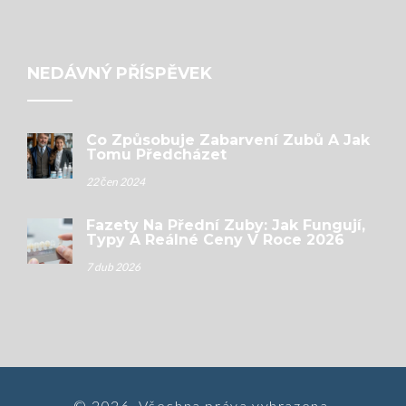
NEDÁVNÝ PŘÍSPĚVEK
Co Způsobuje Zabarvení Zubů A Jak
Tomu Předcházet
22 čen 2024
Fazety Na Přední Zuby: Jak Fungují,
Typy A Reálné Ceny V Roce 2026
7 dub 2026
© 2026. Všechna práva vyhrazena.