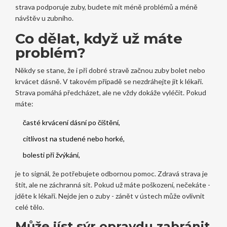
strava podporuje zuby, budete mít méně problémů a méně
návštěv u zubního.
Co dělat, když už máte
problém?
Někdy se stane, že i při dobré stravě začnou zuby bolet nebo
krvácet dásně. V takovém případě se nezdráhejte jít k lékaři.
Strava pomáhá předcházet, ale ne vždy dokáže vyléčit. Pokud
máte:
časté krvácení dásní po čištění,
citlivost na studené nebo horké,
bolesti při žvýkání,
je to signál, že potřebujete odbornou pomoc. Zdravá strava je
štít, ale ne záchranná sít. Pokud už máte poškození, nečekáte -
jděte k lékaři. Nejde jen o zuby - zánět v ústech může ovlivnit
celé tělo.
Může jíst sýr opravdu zabránit