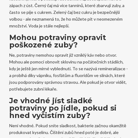
zápach z úst. Černý čaj má více tanninů, které zbarvují zuby, a
často se pije s cukrem. Zelený čaj bez cukru je bezpečnější
volbou - ale neznamená to, že ho můžete pít v neomezeném
množství. Voda je stále nejlepší.
Mohou potraviny opravit
poškozené zuby?
Ne, potraviny nemohou opravit již vzniklý káv nebo otvor.
Mohou ale pomoci obnovit sklovinu na počátečních stádiích,
kdy je ještě jen mírné vyblednutí. To se nazývá remineralizace -
a probíhá díky vápníku, fosfátům a fluoridům ve slinách, které
jsou podporovány správnou stravou. Ale pokud je otvor vidět,
potřebujete zubní lékaře.
Je vhodné jíst sladké
potraviny po jídle, pokud si
hned vyčistím zuby?
Není vhodné. Pokud sníte sladkost, bakterie začnou okamžitě
produkovat kyselinu. Čištění zubů hned poté je dobré, ale