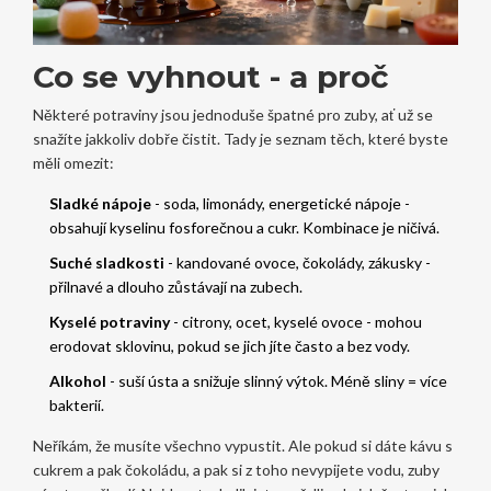
Co se vyhnout - a proč
Některé potraviny jsou jednoduše špatné pro zuby, ať už se
snažíte jakkoliv dobře čistit. Tady je seznam těch, které byste
měli omezit:
Sladké nápoje
- soda, limonády, energetické nápoje -
obsahují kyselinu fosforečnou a cukr. Kombinace je ničivá.
Suché sladkosti
- kandované ovoce, čokolády, zákusky -
přilnavé a dlouho zůstávají na zubech.
Kyselé potraviny
- citrony, ocet, kyselé ovoce - mohou
erodovat sklovinu, pokud se jich jíte často a bez vody.
Alkohol
- suší ústa a snižuje slinný výtok. Méně sliny = více
bakterií.
Neříkám, že musíte všechno vypustit. Ale pokud si dáte kávu s
cukrem a pak čokoládu, a pak si z toho nevypijete vodu, zuby