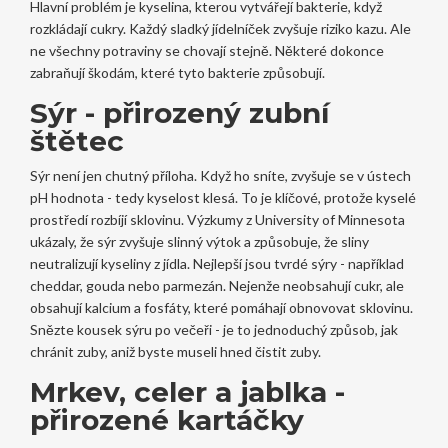
Hlavní problém je kyselina, kterou vytvářejí bakterie, když
rozkládají cukry. Každý sladký jídelníček zvyšuje riziko kazu. Ale
ne všechny potraviny se chovají stejně. Některé dokonce
zabraňují škodám, které tyto bakterie způsobují.
Sýr - přirozený zubní
štětec
Sýr není jen chutný příloha. Když ho sníte, zvyšuje se v ústech
pH hodnota - tedy kyselost klesá. To je klíčové, protože kyselé
prostředí rozbíjí sklovinu. Výzkumy z University of Minnesota
ukázaly, že sýr zvyšuje slinný výtok a způsobuje, že sliny
neutralizují kyseliny z jídla. Nejlepší jsou tvrdé sýry - například
cheddar, gouda nebo parmezán. Nejenže neobsahují cukr, ale
obsahují kalcium a fosfáty, které pomáhají obnovovat sklovinu.
Snězte kousek sýru po večeři - je to jednoduchý způsob, jak
chránit zuby, aniž byste museli hned čistit zuby.
Mrkev, celer a jablka -
přirozené kartáčky