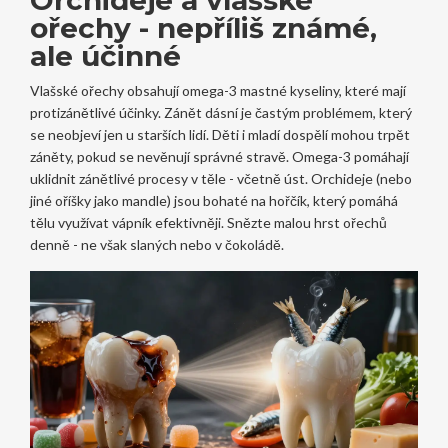
ořechy - nepříliš známé,
ale účinné
Vlašské ořechy obsahují omega-3 mastné kyseliny, které mají
protizánětlivé účinky. Zánět dásní je častým problémem, který
se neobjeví jen u starších lidí. Děti i mladí dospělí mohou trpět
záněty, pokud se nevěnují správné stravě. Omega-3 pomáhají
uklidnit zánětlivé procesy v těle - včetně úst. Orchideje (nebo
jiné oříšky jako mandle) jsou bohaté na hořčík, který pomáhá
tělu využívat vápník efektivněji. Snězte malou hrst ořechů
denně - ne však slaných nebo v čokoládě.