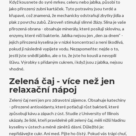
Když kousnete do syré mrkev, celeru nebo jablka, působí to
jako přirozený zubní kartáček. Tyto potraviny jsou tvrdé a
křupavé, což znamená, že mechanicky odstraňují zbytky jídla a
plak z povrchu zubů. Zároveň stimulují slinné žlázy. Slina je vaše
přirozená obrana - obsahuje minerály, které posilují sklovinu, a
enzymy, které ničí bakterie. Jablka nejsou jen „den za dnem“ -
jejich přirozená kyselina je v nízké koncentraci a není škodlivá,
pokud ji následně vypijete vodu. Nezapomeňte: nejde o to,
jestli jste snědli jablko, ale o to, že jste ho kousli a nevypili
šťávu. Výrobky s přidaným cukrem, i když jsou z jablka, nejsou
vhodné.
Zelená čaj - více než jen
relaxační nápoj
Zelený čaj není jen pro zdravotní zájemce. Obsahuje katechiny
- přirozené antioxidanty, které potlačují růst bakterií, které
způsobují kávu a zápach z úst. Studie z University of Illinois
ukázaly, že lidé, kteří pravidelně pili zelený čaj, měli nižší hladinu
kyseliny v ústech a méně zánětů dásní. Důležité je:
nepřidávejte cukr. Ani med. Pijte ho čistý. Pokud vás trápí chuť,