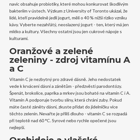
navíc obsahuje probiotiky, které mohou konkurovat škodlivým
bakteriím v ústech. Výzkum z University of Toronto ukázal, že
lidé, kteří pravidelně jedli jogurt, měli o 40 % nižší riziko vzniku
kávy. Vyberte nezahřátý, neoslazený jogurt - ten, který má jen
mléko a kultury. Všechny ostatní jsou jen cukrové nápoje s
kulturami.
Oranžové a zelené
zeleniny - zdroj vitamínu A
a C
Vitamín C je nezbytný pro zdravé dásně. Jeho nedostatek
vede k krvácení dásní a zánětům - předzvěsti parodontózy.
Špenát, brokolice, paprika a mrkev jsou bohaté na vitamín C i A.
Vitamín A podporuje tvorbu sliny, která chrání zuby. Pokud
máte časté záněty dásní, zkuste přidat do jídelníčku více
těchto zelenin. Nevařte je příliš dlouho - vitamín C se rozpadá
při teplotě nad 60 °C. Syrové nebo rychle opečené jsou
nejlepší.
Orchideje a vlašské