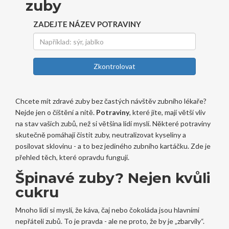
zuby
ZADEJTE NÁZEV POTRAVINY
Zkontrolovat
Chcete mít zdravé zuby bez častých návštěv zubního lékaře?
Nejde jen o čištění a nitě.
Potraviny
, které jíte, mají větší vliv
na stav vašich zubů, než si většina lidí myslí. Některé potraviny
skutečně pomáhají čistit zuby, neutralizovat kyseliny a
posilovat sklovinu - a to bez jediného zubního kartáčku. Zde je
přehled těch, které opravdu fungují.
Špinavé zuby? Nejen kvůli
cukru
Mnoho lidí si myslí, že káva, čaj nebo čokoláda jsou hlavními
nepřáteli zubů. To je pravda - ale ne proto, že by je „zbarvily“.