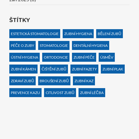
ŠTÍTKY
ESTETICKÁ STOMATOLOGIE
ZUBNÍ HYGIENA
BĚLENÍ ZUBŮ
PÉČE O ZUBY
STOMATOLOGIE
DENTÁLNÍ HYGIENA
ÚSTNÍ HYGIENA
ORTODONCIE
ZUBNÍ PÉČE
ÚSMĚV
ZUBNÍ KÁMEN
ČIŠTĚNÍ ZUBŮ
ZUBNÍ FAZETY
ZUBNÍ PLAK
ZDRAVÍ ZUBŮ
BROUŠENÍ ZUBŮ
ZUBNÍ KAZ
PREVENCE KAZU
CITLIVOST ZUBŮ
ZUBNÍ LÉČBA