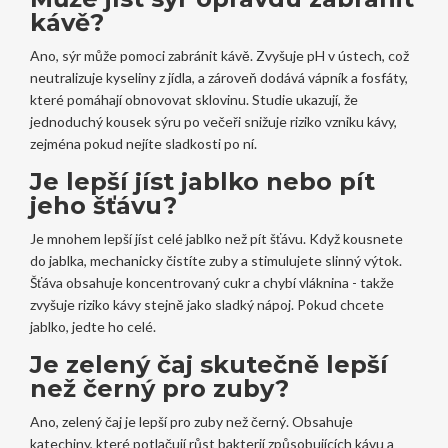
kávě?
Ano, sýr může pomoci zabránit kávě. Zvyšuje pH v ústech, což
neutralizuje kyseliny z jídla, a zároveň dodává vápník a fosfáty,
které pomáhají obnovovat sklovinu. Studie ukazují, že
jednoduchý kousek sýru po večeři snižuje riziko vzniku kávy,
zejména pokud nejíte sladkosti po ní.
Je lepší jíst jablko nebo pít
jeho šťávu?
Je mnohem lepší jíst celé jablko než pít šťávu. Když kousnete
do jablka, mechanicky čistíte zuby a stimulujete slinný výtok.
Šťáva obsahuje koncentrovaný cukr a chybí vláknina - takže
zvyšuje riziko kávy stejně jako sladký nápoj. Pokud chcete
jablko, jedte ho celé.
Je zelený čaj skutečně lepší
než černý pro zuby?
Ano, zelený čaj je lepší pro zuby než černý. Obsahuje
katechiny, které potlačují růst bakterií způsobujících kávu a