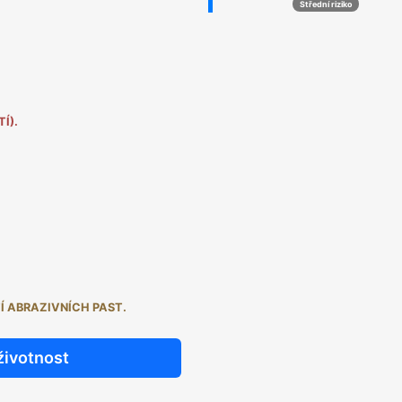
Střední riziko
Í).
Í ABRAZIVNÍCH PAST.
životnost