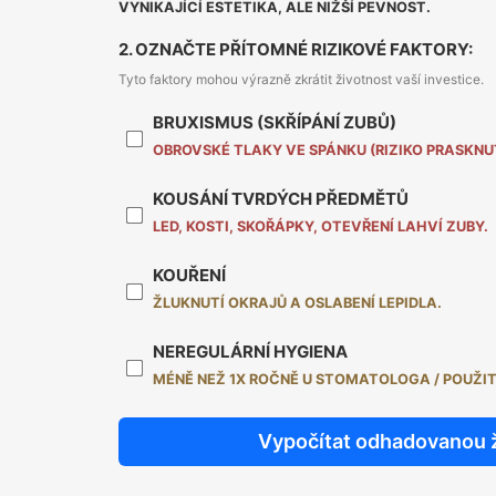
VYNIKAJÍCÍ ESTETIKA, ALE NIŽŠÍ PEVNOST.
2. OZNAČTE PŘÍTOMNÉ RIZIKOVÉ FAKTORY:
Tyto faktory mohou výrazně zkrátit životnost vaší investice.
BRUXISMUS (SKŘÍPÁNÍ ZUBŮ)
OBROVSKÉ TLAKY VE SPÁNKU (RIZIKO PRASKNUT
KOUSÁNÍ TVRDÝCH PŘEDMĚTŮ
LED, KOSTI, SKOŘÁPKY, OTEVŘENÍ LAHVÍ ZUBY.
KOUŘENÍ
ŽLUKNUTÍ OKRAJŮ A OSLABENÍ LEPIDLA.
NEREGULÁRNÍ HYGIENA
MÉNĚ NEŽ 1X ROČNĚ U STOMATOLOGA / POUŽIT
Vypočítat odhadovanou 