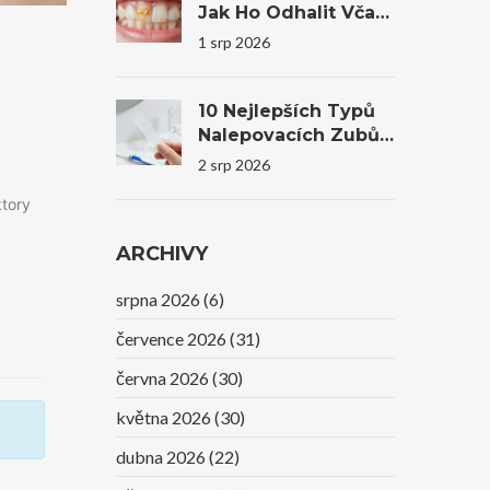
Jak Ho Odhalit Včas
A Co Dělat?
1 srp 2026
10 Nejlepších Typů
Nalepovacích Zubů
Na Trhu V Roce 2026
2 srp 2026
ktory
ARCHIVY
srpna 2026
(6)
července 2026
(31)
června 2026
(30)
května 2026
(30)
dubna 2026
(22)