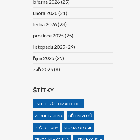
března 2026
(25)
února 2026
(21)
ledna 2026
(23)
prosince 2025
(25)
listopadu 2025
(29)
října 2025
(29)
září 2025
(8)
ŠTÍTKY
ESTETICKÁ STOMATOLOGIE
ZUBNÍ HYGIENA
BĚLENÍ ZUBŮ
PÉČE O ZUBY
STOMATOLOGIE
DENTÁLNÍ HYGIENA
ÚSTNÍ HYGIENA