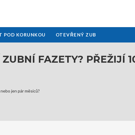
T POD KORUNKOU
OTEVŘENÝ ZUB
ZUBNÍ FAZETY? PŘEŽIJÍ 1
t, nebo jen pár měsíců?