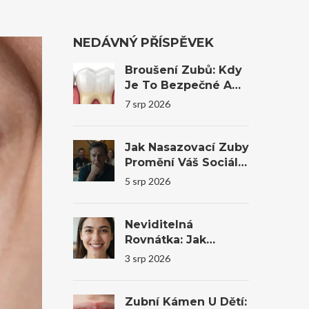
NEDÁVNÝ PŘÍSPĚVEK
Broušení Zubů: Kdy
Je To Bezpečné A
Kdy Bys Měl Raději
7 srp 2026
Ne
Jak Nasazovací Zuby
Promění Váš Sociální
Život A Sebevědomí
5 srp 2026
Neviditelná
Rovnátka: Jak
Transparentní
3 srp 2026
Alignery Mění
Úsměvy I
Sebevědomí
Zubní Kámen U Dětí: