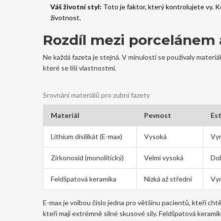
Váš životní styl:
Toto je faktor, který kontrolujete vy. 
životnost.
Rozdíl mezi porcelánem 
Ne každá fazeta je stejná. V minulosti se používaly materi
které se liší vlastnostmi.
Srovnání materiálů pro zubní fazety
Materiál
Pevnost
Est
Lithium disilikát (E-max)
Vysoká
Vyn
Zirkonoxid (monolitický)
Velmi vysoká
Dob
Feldšpatová keramika
Nízká až střední
Vyn
E-max je volbou číslo jedna pro většinu pacientů, kteří chtě
kteří mají extrémně silné skusové síly. Feldšpatová keram