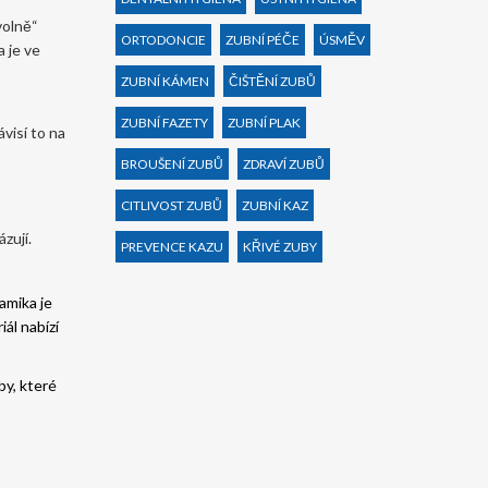
volně“
ORTODONCIE
ZUBNÍ PÉČE
ÚSMĚV
a je ve
ZUBNÍ KÁMEN
ČIŠTĚNÍ ZUBŮ
ZUBNÍ FAZETY
ZUBNÍ PLAK
ávisí to na
BROUŠENÍ ZUBŮ
ZDRAVÍ ZUBŮ
CITLIVOST ZUBŮ
ZUBNÍ KAZ
zují.
PREVENCE KAZU
KŘIVÉ ZUBY
amika je
iál nabízí
by, které