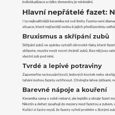
individualizace a riziko zlomeniny je minimální.
Hlavní nepřátelé fazet: N
I ta nejkvalitnější keramika má své limity. Fazeta není dia
situace, které nejčastěji vedou k jejich předčasnému selhá
Bruxismus a skřípání zubů
Skřípání zubů ve spánku vytváří obrovské tlaky, které faz
skřípete, musíte nosit
nocní chránič zubů
. Bez něj jsou va
vlastní zub pod nimi.
Tvrdé a lepivé potraviny
Zapomeňte na kousání kostí, ledových kostek nebo skořápek
tahání mohou fazetu vytrhnout. Otvírejte lahve zátkami, ne z
Barevné nápoje a kouření
Keramika sama o sobě nebarví, ale lepidlo a okraje fazet 
Nikotin a dehet zasahují do mezery mezi fazetou a zubem, c
Kuřáci si často myslí, že fazety vyřeší problém s žlutými zu