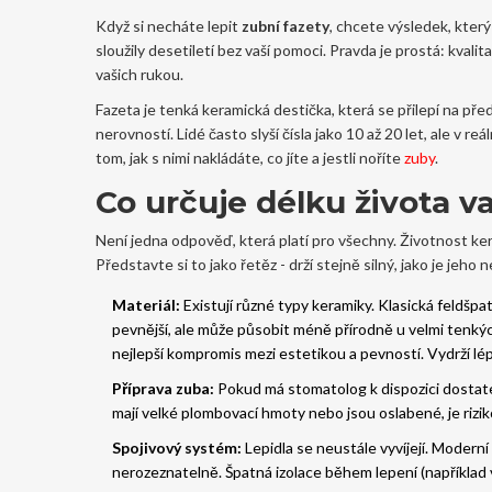
Když si necháte lepit
zubní fazety
, chcete výsledek, který
sloužily desetiletí bez vaší pomoci. Pravda je prostá: kval
vašich rukou.
Fazeta je tenká keramická destička, která se přilepí na př
nerovností. Lidé často slyší čísla jako 10 až 20 let, ale v r
tom, jak s nimi nakládáte, co jíte a jestli noříte
zuby
.
Co určuje délku života v
Není jedna odpověď, která platí pro všechny. Životnost
ke
Představte si to jako řetěz - drží stejně silný, jako je jeho n
Materiál:
Existují různé typy keramiky. Klasická feldšpa
pevnější, ale může působit méně přírodně u velmi tenkýc
nejlepší kompromis mezi estetikou a pevností. Vydrží lép
Příprava zuba:
Pokud má stomatolog k dispozici dostatek
mají velké plombovací hmoty nebo jsou oslabené, je rizik
Spojivový systém:
Lepidla se neustále vyvíjejí. Moderní
nerozeznatelně. Špatná izolace během lepení (například v