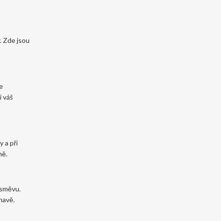
. Zde jsou
e
i váš
 a při
ně.
úsměvu.
navě.