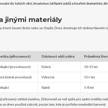
Kousání do tuhých věcí, bruxismus (skřípání zubů) a kouření dramaticky zkr
a jinými materiály
ály, které časem žlutly nebo se třepily. Dnes dominuje trh dvěma hlavním 
etika (přirozenost)
Odolnost vůči otěru
Průměrná živo
ikající (prosvítavost)
Dobrá
10-15 let
rá (méně prosvítavý)
Výborná
15+ let
ikající
Slabší
5-8 let
jí přirozený vzhled úsměvu. Zirkonoxid se volí spíše pro zadní stoličky nebo
ika se dnes používá vzácně, pouze tam, kde je potřeba maximální barevná