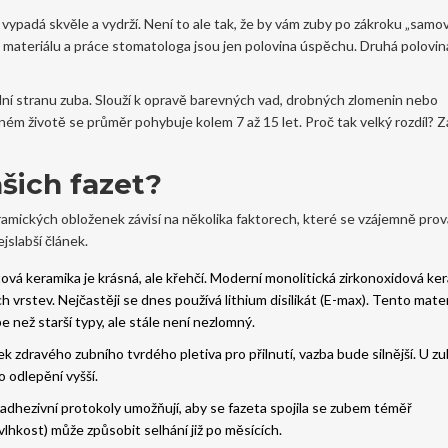
 vypadá skvěle a vydrží. Není to ale tak, že by vám zuby po zákroku „samo
ita materiálu a práce stomatologa jsou jen polovina úspěchu. Druhá polovin
ední stranu zuba. Slouží k opravě barevných vad, drobných zlomenin nebo
eálném životě se průměr pohybuje kolem 7 až 15 let. Proč tak velký rozdíl? Z
ašich fazet?
ramických obloženek
závisí na několika faktorech, které se vzájemně prová
ejslabší článek.
tová keramika je krásná, ale křehčí. Moderní monolitická zirkonoxidová ker
h vrstev. Nejčastěji se dnes používá
lithium disilikát (E-max)
. Tento mater
e než starší typy, ale stále není nezlomný.
 zdravého zubního tvrdého pletiva pro přilnutí, vazba bude silnější. U zu
o odlepění vyšší.
 adhezivní protokoly umožňují, aby se fazeta spojila se zubem téměř
lhkost) může způsobit selhání již po měsících.