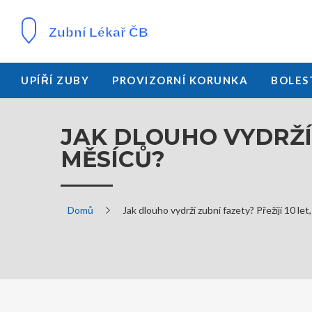
UPÍŘÍ ZUBY
PROVIZORNÍ KORUNKA
BOLES
JAK DLOUHO VYDRŽÍ 
MĚSÍCŮ?
Domů
Jak dlouho vydrží zubní fazety? Přežijí 10 le