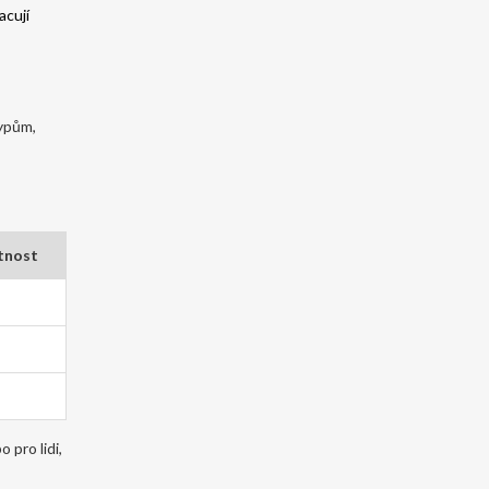
acují
typům,
tnost
 pro lidi,