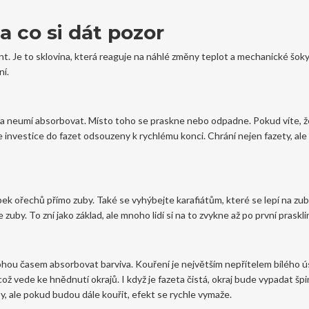
a co si dát pozor
mant. Je to sklovina, která reaguje na náhlé změny teplot a mechanické šoky
ní.
eta neumí absorbovat. Místo toho se praskne nebo odpadne. Pokud víte, ž
še investice do fazet odsouzeny k rychlému konci. Chrání nejen fazety, ale 
 ořechů přímo zuby. Také se vyhýbejte karafiátům, které se lepí na zuby
uby. To zní jako základ, ale mnoho lidí si na to zvykne až po první praskli
mohou časem absorbovat barviva. Kouření je největším nepřítelem bílého 
ož vede ke hnědnutí okrajů. I když je fazeta čistá, okraj bude vypadat špi
by, ale pokud budou dále kouřit, efekt se rychle vymaže.