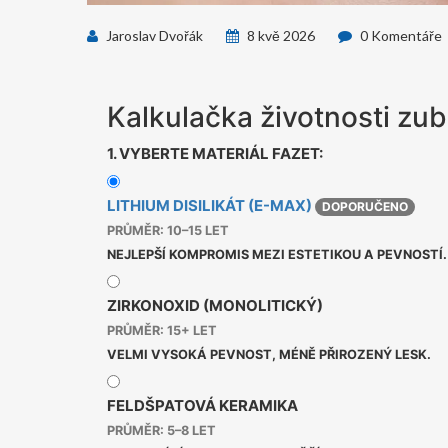
Jaroslav Dvořák
8 kvě 2026
0 Komentáře
Kalkulačka životnosti zub
1. VYBERTE MATERIÁL FAZET:
LITHIUM DISILIKÁT (E-MAX)
DOPORUČENO
PRŮMĚR: 10–15 LET
NEJLEPŠÍ KOMPROMIS MEZI ESTETIKOU A PEVNOSTÍ.
ZIRKONOXID (MONOLITICKÝ)
PRŮMĚR: 15+ LET
VELMI VYSOKÁ PEVNOST, MÉNĚ PŘIROZENÝ LESK.
FELDŠPATOVÁ KERAMIKA
PRŮMĚR: 5–8 LET