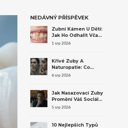
NEDÁVNÝ PŘÍSPĚVEK
Zubní Kámen U Dětí:
Jak Ho Odhalit Včas
A Co Dělat?
1 srp 2026
Křivé Zuby A
Naturopatie: Co
Reálně Pomůže A
6 srp 2026
Kdy Je Nutná
Stomatologie
Jak Nasazovací Zuby
Promění Váš Sociální
Život A Sebevědomí
5 srp 2026
10 Nejlepších Typů