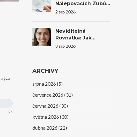
Nalepovacích Zubů
Na Trhu V Roce 2026
2 srp 2026
Neviditelná
Rovnátka: Jak
Transparentní
3 srp 2026
Alignery Mění
Úsměvy I
Sebevědomí
ARCHIVY
nalýzu
srpna 2026
(5)
července 2026
(31)
června 2026
(30)
0%
května 2026
(30)
dubna 2026
(22)