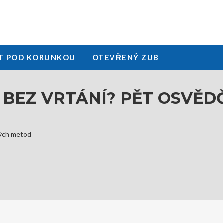
T POD KORUNKOU
OTEVŘENÝ ZUB
U BEZ VRTÁNÍ? PĚT OSVĚ
ných metod