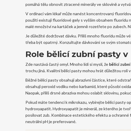
pomáhá tělu obnovit ztracené minerály ve sklovině a vytvář
V ordinaci vám lékař může nanést koncentrovaný fluoridový
použití existují fluoridové gely s vyšším obsahem fluorid
malé množství na kartáček a jemně rozetřete po zubech. N
Je důležité dodržovat dávku. Příliš mnoho fluoridu může vést
třeba být opatrný. Konzultujte dávkování se svým stomat
Role bělicí zubní pasty 
Zde nastává častý omyl. Mnoho lidí si myslí, že
bělící zubn
trochu jiná. Kvalitní bělicí pasty mohou hrát důležitou roli v
Běžné bělicí pasty obsahují abrazivní částice, které odstr
obsahují peroxid vodíku nebo karbamid, které působí oxida
Naopak, příliš drsné abraziva mohou oslabit sklovinu, pokud 
Pokud máte tendenci k mikrokazu, vybírejte bělicí pasty opa
hydroxyapatit. Hydroxyapatit je minerál, ze kterého je tv
posilovat zub. Kombinace estetického efektu a ochranné fu
neutrální pH je preferované.