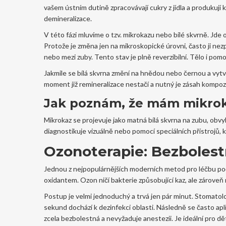
vašem ústním dutině zpracovávají cukry z jídla a produkují 
demineralizace.
V této fázi mluvíme o tzv. mikrokazu nebo bílé skvrně. Jde o
Protože je změna jen na mikroskopické úrovni, často ji nez
nebo mezi zuby. Tento stav je plně reverzibilní. Tělo i po
Jakmile se bílá skvrna změní na hnědou nebo černou a vytvo
moment již remineralizace nestačí a nutný je zásah kompoz
Jak poznám, že mám mikro
Mikrokaz se projevuje jako matná bílá skvrna na zubu, obv
diagnostikuje vizuálně nebo pomocí speciálních přístrojů, 
Ozonoterapie: Bezbolestn
Jednou z nejpopulárnějších moderních metod pro léčbu po
oxidantem. Ozon ničí bakterie způsobující kaz, ale zároveň
Postup je velmi jednoduchý a trvá jen pár minut. Stomatolo
sekund dochází k dezinfekci oblasti. Následně se často apli
zcela bezbolestná a nevyžaduje anestezii. Je ideální pro d