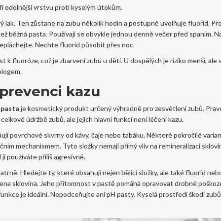
í odolnější vrstvu proti kyselým útokům.
 lak. Ten zůstane na zubu několik hodin a postupně uvolňuje fluorid. Pr
u než běžná pasta. Používají se obvykle jednou denně večer před spaním. 
epláchejte. Nechte fluorid působit přes noc.
 k fluoróze, což je zbarvení zubů u dětí. U dospělých je riziko menší, ale s
ologem.
v prevenci kazu
í pasta
je
kosmetický produkt určený výhradně pro zesvětlení zubů
. Prav
 celkové údržbě zubů, ale jejich hlavní funkcí není léčení kazu.
aňují povrchové skvrny od kávy, čaje nebo tabáku. Některé pokročilé varia
čním mechanismem. Tyto složky nemají přímý vliv na remineralizaci sklovi
ji používáte příliš agresivně.
trně. Hledejte ty, které obsahují nejen bělicí složky, ale také fluorid neb
ořena sklovina. Jeho přítomnost v pastě pomáhá opravovat drobné poškoz
nkce je ideální. Nepodceňujte ani pH pasty. Kyselá prostředí škodí zub