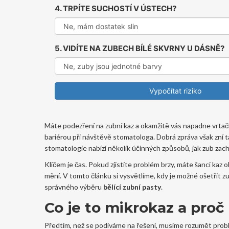
4. TRPÍTE SUCHOSTÍ V ÚSTECH?
5. VIDÍTE NA ZUBECH BÍLÉ SKVRNY U DÁSNĚ?
Vypočítat riziko
Máte podezření na zubní kaz a okamžitě vás napadne vrtačka
bariérou při návštěvě stomatologa. Dobrá zpráva však zní 
stomatologie nabízí několik účinných způsobů, jak zub zachrá
Klíčem je čas. Pokud zjistíte problém brzy, máte šanci kaz o
mění. V tomto článku si vysvětlíme, kdy je možné ošetřit zu
správného výběru
bělící zubní pasty
.
Co je to mikrokaz a proč
Předtím, než se podíváme na řešení, musíme rozumět problé