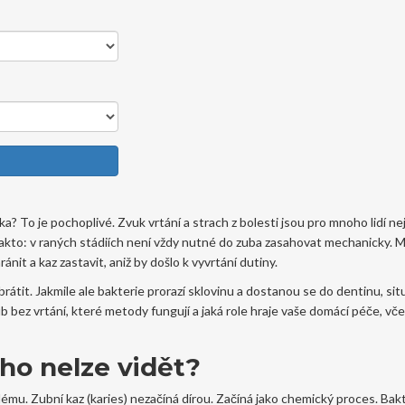
? To je pochoplivé. Zvuk vrtání a strach z bolesti jsou pro mnoho lidí ne
takto: v raných stádiích není vždy nutné do zuba zasahovat mechanicky. 
nit a kaz zastavit, aniž by došlo k vyvrtání dutiny.
brátit. Jakmile ale bakterie prorazí sklovinu a dostanou se do dentinu, si
b bez vrtání, které metody fungují a jaká role hraje vaše domácí péče, vč
 ho nelze vidět?
mu. Zubní kaz (karies) nezačíná dírou. Začíná jako chemický proces. Bak