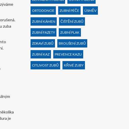
nazýváme
ORTODONCIE
ZUBNÍ PÉČE
ÚSMĚV
porušená.
ZUBNÍ KÁMEN
ČIŠTĚNÍ ZUBŮ
ku zuba
ZUBNÍ FAZETY
ZUBNÍ PLAK
ento
ZDRAVÍ ZUBŮ
BROUŠENÍ ZUBŮ
í.
ZUBNÍ KAZ
PREVENCE KAZU
CITLIVOST ZUBŮ
KŘIVÉ ZUBY
o
 silným
několika
dura je