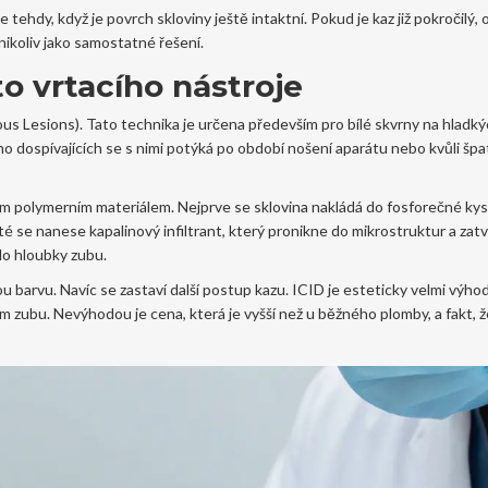
ehdy, když je povrch skloviny ještě intaktní. Pokud je kaz již pokročilý, 
nikoliv jako samostatné řešení.
to vrtacího nástroje
rious Lesions). Tato technika je určena především pro bílé skvrny na hladk
o dospívajících se s nimi potýká po období nošení aparátu nebo kvůli šp
ím polymerním materiálem. Nejprve se sklovina nakládá do fosforečné kyse
é se nanese kapalinový infiltrant, který pronikne do mikrostruktur a zat
do hloubky zubu.
ou barvu. Navíc se zastaví další postup kazu. ICID je esteticky velmi výho
em zubu. Nevýhodou je cena, která je vyšší než u běžného plomby, a fakt,