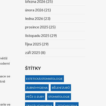
března 2026
(25)
února 2026
(21)
ledna 2026
(23)
prosince 2025
(25)
listopadu 2025
(29)
října 2025
(29)
září 2025
(8)
jvětší
Moderní
ŠTÍTKY
tuace se
ESTETICKÁ STOMATOLOGIE
etně
ZUBNÍ HYGIENA
BĚLENÍ ZUBŮ
PÉČE O ZUBY
STOMATOLOGIE
terie ve
DENTÁLNÍ HYGIENA
ÚSTNÍ HYGIENA