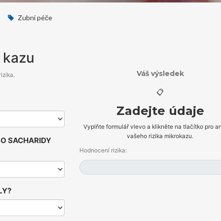
Zubní péče
o kazu
Váš výsledek
izika.
📋
Zadejte údaje
Vyplňte formulář vlevo a klikněte na tlačítko pro a
vašeho rizika mikrokazu.
BO SACHARIDY
Hodnocení rizika:
LY?