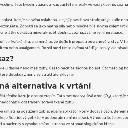
kyseliny. Tyto kyseliny začnou rozpouštět minerály ve vaší sklovině, což 
 oblast, kde je sklovina oslabená, ale její povrchová struktura je stále ne
pozorujete. Zobrazí se jako matná bílá nebo mléčně bílá skvrna kolem krč
mocné látky dokážou minerály zpět doplnit, což nazýváme remineralizace.
ří se fyzická díra, znamená to, že došlo k propadu povrchové vrstvy. V t
item nebo amalgamem. Rozdíl mezi tímto dvěma stádii je tenký, ale zásadn
kaz?
ykle u dásně nebo mezi zuby. Často necítíte žádnou bolest. Stomatolog h
které detekují změny ve struktuře skloviny.
á alternativa k vrtání
čátečního kazu je ozonoterapie. Tato metoda využívá ozon (O
), který je
3
 nedochází k odstranění zdravé tkáně zubu.
g umístí na postižený zub speciální aplikátor, který dodává ozon. Během 
kuje fluoridový gel, který podporuje remineralizaci. Výhodou je, že proce
ěti a pacienty s vysokou mírou strachu ze stomatologického křesla.