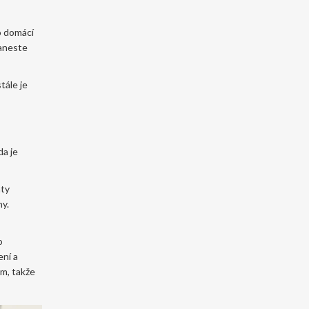
o domácí
Naneste
tále je
da je
nty
ny.
o
ení a
ům, takže