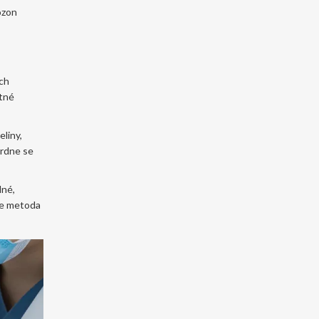
ozon
ých
atné
liny,
vrdne se
dné,
 že metoda