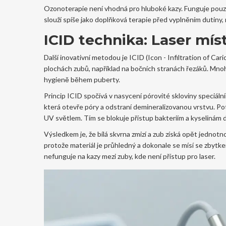
Ozonoterapie není vhodná pro hluboké kazy. Funguje pouze t
slouží spíše jako doplňková terapie před vyplněním dutiny, 
ICID technika: Laser mís
Další inovativní metodou je ICID (Icon - Infiltration of Ca
plochách zubů, například na bočních stranách řezáků. Mnoh
hygieně během puberty.
Princip ICID spočívá v nasycení pórovité skloviny speciáln
která otevře póry a odstraní demineralizovanou vrstvu. Pot
UV světlem. Tím se blokuje přístup bakteriím a kyselinám 
Výsledkem je, že bílá skvrna zmizí a zub získá opět jednotn
protože materiál je průhledný a dokonale se mísí se zbytk
nefunguje na kazy mezi zuby, kde není přístup pro laser.