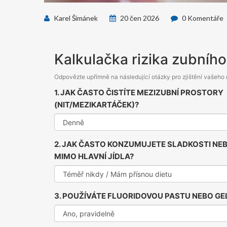
Karel Šimánek
20 čen 2026
0 Komentáře
Kalkulačka rizika zubníh
Odpovězte upřímně na následující otázky pro zjištění vašeho r
1. JAK ČASTO ČISTÍTE MEZIZUBNÍ PROSTORY
(NIT/MEZIKARTÁČEK)?
2. JAK ČASTO KONZUMUJETE SLADKOSTI NE
MIMO HLAVNÍ JÍDLA?
3. POUŽÍVÁTE FLUORIDOVOU PASTU NEBO GE