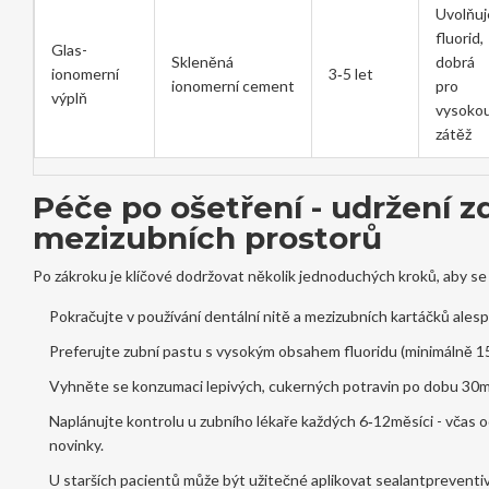
Uvolňuj
fluorid,
Glas-
Skleněná
dobrá
ionomerní
3‑5 let
ionomerní cement
pro
výplň
vysoko
zátěž
Péče po ošetření - udržení 
mezizubních prostorů
Po zákroku je klíčové dodržovat několik jednoduchých kroků, aby se 
Pokračujte v používání dentální nitě a mezizubních kartáčků ale
Preferujte zubní pastu s vysokým obsahem fluoridu (minimálně 1
Vyhněte se konzumaci lepivých, cukerných potravin po dobu 30mi
Naplánujte kontrolu u zubního lékaře každých 6‑12měsíci - včas o
novinky.
U starších pacientů může být užitečné aplikovat
sealant
preventiv