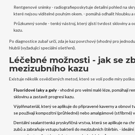
Rentgenové snímky -
radiografie
poskytuje detailní pohled na skr
které nejsou viditelné pouhým okem.
- pomáhá odhalit hloubku a r
Průzkumný sonde - tenký nástroj, který zjistí tvrdost skloviny a o
kazu.
Po diagnostice zubař určí, zda je kaz povrchový (vhodný pro jednod
hlubší (vyžadující speciální ošetření).
Léčebné možnosti - jak se zb
mezizubního kazu
Existuje několik osvědčených metod, které se volí podle míry poško
Fluoridové laky a gely
- vhodné pro velmi malé léze, pomáhají re
sklovinu a zastavit progresi kazu.
Výplň
materiál, který se aplikuje do připravené kaverny a obnoví t
se používají kompozitní (průhledné) nebo amalgámové (stříbrné) v
Dentální sealant
tenká pryskyřičná vrstva, která se aplikuje na c
zubů a zabraňuje vstupu bakterií do mezizubních štěrbin.
- ideální