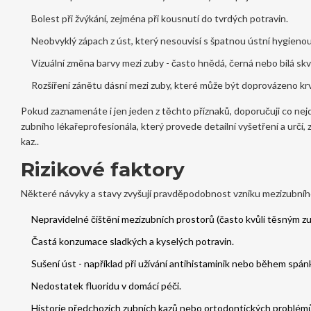
Bolest při žvýkání, zejména při kousnutí do tvrdých potravin.
Neobvyklý zápach z úst, který nesouvisí s špatnou ústní hygienou
Vizuální změna barvy mezi zuby - často hnědá, černá nebo bílá skv
Rozšíření zánětu dásní mezi zuby, které může být doprovázeno kr
Pokud zaznamenáte i jen jeden z těchto příznaků, doporučuji co nejd
zubního lékaře
profesionála, který provede detailní vyšetření a určí, 
kaz.
.
Rizikové faktory
Některé návyky a stavy zvyšují pravděpodobnost vzniku mezizubníh
Nepravidelné čištění mezizubních prostorů (často kvůli těsným z
Častá konzumace sladkých a kyselých potravin.
Sušení úst - například při užívání antihistaminik nebo během spán
Nedostatek fluoridu v domácí péči.
Historie předchozích zubních kazů nebo ortodontických problém