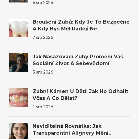
Stomatologie
6 srp 2026
Broušení Zubů: Kdy Je To Bezpečné
A Kdy Bys Měl Raději Ne
7 srp 2026
Jak Nasazovací Zuby Promění Váš
Sociální Život A Sebevědomí
5 srp 2026
Zubní Kámen U Dětí: Jak Ho Odhalit
Včas A Co Dělat?
1 srp 2026
Neviditelná Rovnátka: Jak
Transparentní Alignery Mění