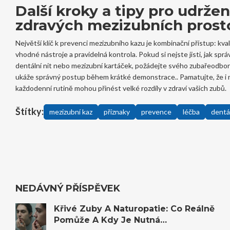
Další kroky a tipy pro udržen
zdravých mezizubních prost
Největší klíč k prevenci mezizubního kazu je kombinační přístup: kval
vhodné nástroje a pravidelná kontrola. Pokud si nejste jisti, jak spr
dentální nit nebo mezizubní kartáček, požádejte svého
zubaře
odbor
ukáže správný postup během krátké demonstrace.
. Pamatujte, že i
každodenní rutině mohou přinést velké rozdíly v zdraví vašich zubů.
Štítky:
mezizubní kaz
příznaky
prevence
léčba
dentá
NEDÁVNÝ PŘÍSPĚVEK
Křivé Zuby A Naturopatie: Co Reálně
Pomůže A Kdy Je Nutná