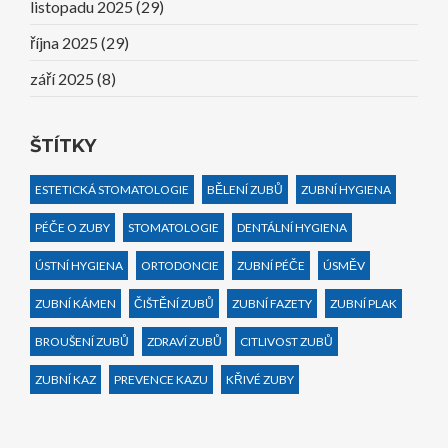
listopadu 2025
(29)
října 2025
(29)
září 2025
(8)
ŠTÍTKY
ESTETICKÁ STOMATOLOGIE
BĚLENÍ ZUBŮ
ZUBNÍ HYGIENA
PÉČE O ZUBY
STOMATOLOGIE
DENTÁLNÍ HYGIENA
ÚSTNÍ HYGIENA
ORTODONCIE
ZUBNÍ PÉČE
ÚSMĚV
ZUBNÍ KÁMEN
ČIŠTĚNÍ ZUBŮ
ZUBNÍ FAZETY
ZUBNÍ PLAK
BROUŠENÍ ZUBŮ
ZDRAVÍ ZUBŮ
CITLIVOST ZUBŮ
ZUBNÍ KAZ
PREVENCE KAZU
KŘIVÉ ZUBY