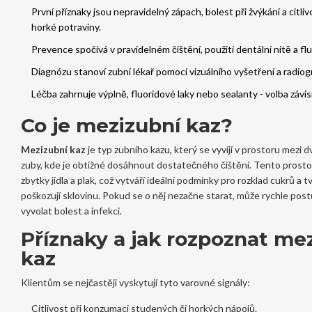
První příznaky jsou nepravidelný zápach, bolest při žvýkání a citli
horké potraviny.
Prevence spočívá v pravidelném čištění, použití dentální nitě a fl
Diagnózu stanoví zubní lékař pomocí vizuálního vyšetření a radiogr
Léčba zahrnuje výplně, fluoridové laky nebo sealanty - volba závis
Co je mezizubní kaz?
Mezizubní kaz
je typ zubního kazu, který se vyvíjí v prostoru mezi
zuby, kde je obtížné dosáhnout dostatečného čištění.
Tento prosto
zbytky jídla a plak, což vytváří ideální podmínky pro rozklad cukrů a t
poškozují sklovinu.
Pokud se o něj nezačne starat, může rychle post
vyvolat bolest a infekci.
Příznaky a jak rozpoznat me
kaz
Klientům se nejčastěji vyskytují tyto varovné signály:
Citlivost při konzumaci studených či horkých nápojů.