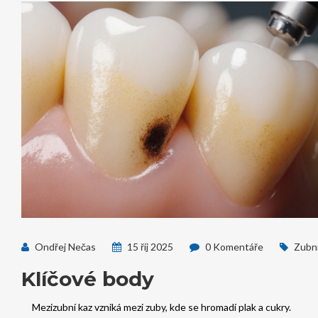
Ondřej Nečas
15 říj 2025
0 Komentáře
Zubn
Klíčové body
Mezizubní kaz vzniká mezi zuby, kde se hromadí plak a cukry.