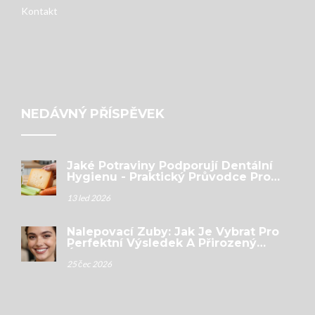
Kontakt
NEDÁVNÝ PŘÍSPĚVEK
Jaké Potraviny Podporují Dentální
Hygienu - Praktický Průvodce Pro
Zdravé Zuby
13 led 2026
Nalepovací Zuby: Jak Je Vybrat Pro
Perfektní Výsledek A Přirozený
Úsměv
25 čec 2026