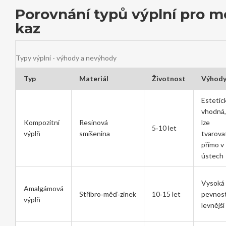
Porovnání typů výplní pro m
kaz
Typy výplní - výhody a nevýhody
Typ
Materiál
Životnost
Výhod
Estetic
vhodná,
Kompozitní
Resinová
lze
5‑10 let
výplň
smíšenina
tvarova
přímo v
ústech
Vysoká
Amalgámová
Stříbro‑měď‑zinek
10‑15 let
pevnost
výplň
levnější