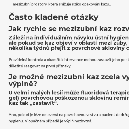
mezizubní prostory, která snižuje riziko opakování kazu.
.
Často kladené otázky
Jak rychle se mezizubní kaz rozví
Záleží na individuálním návyku ústní hygieny
ale pokud se kaz objeví v oblasti mezi zub
několika týdnů přejít z povrchové skloviny 
Pravidelná kontrola a okamžitá intervence mohou zastavit jeho post
důležité reagovat na první příznaky.
Je možné mezizubní kaz zcela vy
výplně?
U velmi malých lesií může fluoridová terapie
gel) povrchovou poškozenou sklovinu remin
kaz tak „zastavit“.
Ano, pokud je léze omezená na povrchovou vrstvu a pacient dodržuj
hygienu. V opačném případě je výplň nezbytná.