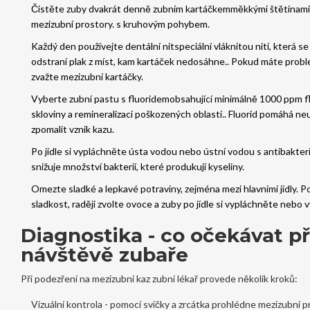
Čistěte zuby dvakrát denně
zubním kartáčkem
měkkými štětinami, 
mezizubní prostory.
s kruhovým pohybem.
Každý den používejte
dentální nit
speciální vláknitou nití, která s
odstraní plak z míst, kam kartáček nedosáhne.
. Pokud máte probl
zvažte mezizubní kartáčky.
Vyberte
zubní pastu s fluoridem
obsahující minimálně 1000 ppm fl
skloviny a remineralizaci poškozených oblastí.
. Fluorid pomáhá neu
zpomalit vznik kazu.
Po jídle si vypláchněte ústa vodou nebo ústní vodou s antibakter
snižuje množství bakterií, které produkují kyseliny.
Omezte sladké a lepkavé potraviny, zejména mezi hlavními jídly. P
sladkost, raději zvolte ovoce a zuby po jídle si vypláchněte nebo v
Diagnostika - co očekávat př
návštěvě zubaře
Při podezření na mezizubní kaz zubní lékař provede několik kroků:
Vizuální kontrola - pomocí svíčky a zrcátka prohlédne mezizubní p