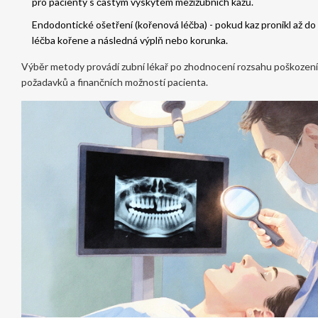
pro pacienty s častým výskytem mezizubních kazů.
Endodontické ošetření (kořenová léčba) - pokud kaz pronikl až do
léčba kořene a následná výplň nebo korunka.
Výběr metody provádí zubní lékař po zhodnocení rozsahu poškození
požadavků a finančních možností pacienta.