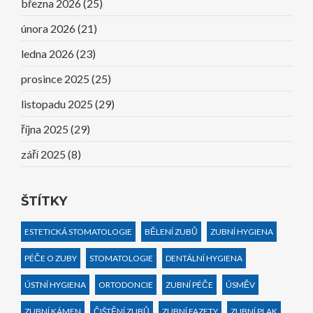
března 2026
(25)
února 2026
(21)
ledna 2026
(23)
prosince 2025
(25)
listopadu 2025
(29)
října 2025
(29)
září 2025
(8)
ŠTÍTKY
ESTETICKÁ STOMATOLOGIE
BĚLENÍ ZUBŮ
ZUBNÍ HYGIENA
PÉČE O ZUBY
STOMATOLOGIE
DENTÁLNÍ HYGIENA
ÚSTNÍ HYGIENA
ORTODONCIE
ZUBNÍ PÉČE
ÚSMĚV
ZUBNÍ KÁMEN
ČIŠTĚNÍ ZUBŮ
ZUBNÍ FAZETY
ZUBNÍ PLAK