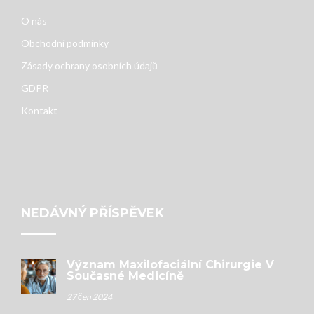
O nás
Obchodní podmínky
Zásady ochrany osobních údajů
GDPR
Kontakt
NEDÁVNÝ PŘÍSPĚVEK
Význam Maxilofaciální Chirurgie V
Současné Medicíně
27 čen 2024