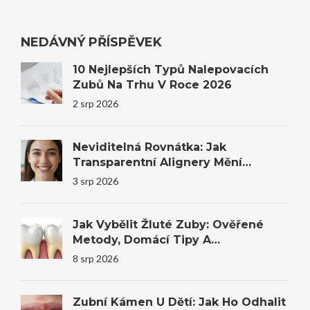
NEDÁVNÝ PŘÍSPĚVEK
10 Nejlepších Typů Nalepovacích
Zubů Na Trhu V Roce 2026
2 srp 2026
Neviditelná Rovnátka: Jak
Transparentní Alignery Mění
Úsměvy I Sebevědomí
3 srp 2026
Jak Vybělit Žluté Zuby: Ověřené
Metody, Domácí Tipy A
Profesionální Bělení
8 srp 2026
Zubní Kámen U Dětí: Jak Ho Odhalit