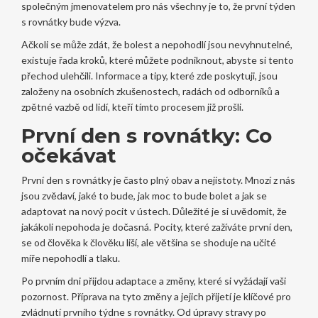
společným jmenovatelem pro nás všechny je to, že první týden
s rovnátky bude výzva.
Ačkoli se může zdát, že bolest a nepohodlí jsou nevyhnutelné,
existuje řada kroků, které můžete podniknout, abyste si tento
přechod ulehčili. Informace a tipy, které zde poskytuji, jsou
založeny na osobních zkušenostech, radách od odborníků a
zpětné vazbě od lidí, kteří tímto procesem již prošli.
První den s rovnátky: Co
očekávat
První den s rovnátky je často plný obav a nejistoty. Mnozí z nás
jsou zvědaví, jaké to bude, jak moc to bude bolet a jak se
adaptovat na nový pocit v ústech. Důležité je si uvědomit, že
jakákoli nepohoda je dočasná. Pocity, které zažíváte první den,
se od člověka k člověku liší, ale většina se shoduje na učité
míře nepohodlí a tlaku.
Po prvním dni přijdou adaptace a změny, které si vyžádají vaši
pozornost. Příprava na tyto změny a jejich přijetí je klíčové pro
zvládnutí prvního týdne s rovnátky. Od úpravy stravy po