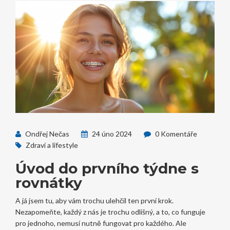
Ondřej Nečas
24 úno 2024
0 Komentáře
Zdraví a lifestyle
Úvod do prvního týdne s
rovnátky
A já jsem tu, aby vám trochu ulehčil ten první krok.
Nezapomeňte, každý z nás je trochu odlišný, a to, co funguje
pro jednoho, nemusí nutně fungovat pro každého. Ale