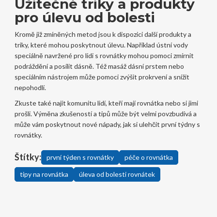
Užitečné triky a produkty
pro úlevu od bolesti
Kromě již zmíněných metod jsou k dispozici další produkty a
triky, které mohou poskytnout úlevu. Například ústní vody
speciálně navržené pro lidi s rovnátky mohou pomoci zmírnit
podráždění a posílit dásně. Též masáž dásní prstem nebo
speciálním nástrojem může pomoci zvýšit prokrvení a snížit
nepohodlí.
Zkuste také najít komunitu lidí, kteří mají rovnátka nebo si jimi
prošli. Výměna zkušeností a tipů může být velmi povzbudivá a
může vám poskytnout nové nápady, jak si ulehčit první týdny s
rovnátky.
Štítky:
první týden s rovnátky
péče o rovnátka
tipy na rovnátka
úleva od bolesti rovnátek