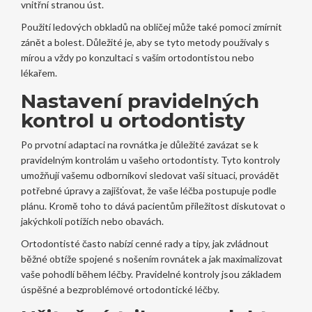
vnitřní stranou úst.
Použití ledových obkladů na obličej může také pomoci zmírnit
zánět a bolest. Důležité je, aby se tyto metody používaly s
mírou a vždy po konzultaci s vaším ortodontistou nebo
lékařem.
Nastavení pravidelných
kontrol u ortodontisty
Po prvotní adaptaci na rovnátka je důležité zavázat se k
pravidelným kontrolám u vašeho ortodontisty. Tyto kontroly
umožňují vašemu odborníkovi sledovat vaši situaci, provádět
potřebné úpravy a zajišťovat, že vaše léčba postupuje podle
plánu. Kromě toho to dává pacientům příležitost diskutovat o
jakýchkoli potížích nebo obavách.
Ortodontisté často nabízí cenné rady a tipy, jak zvládnout
běžné obtíže spojené s nošením rovnátek a jak maximalizovat
vaše pohodlí během léčby. Pravidelné kontroly jsou základem
úspěšné a bezproblémové ortodontické léčby.