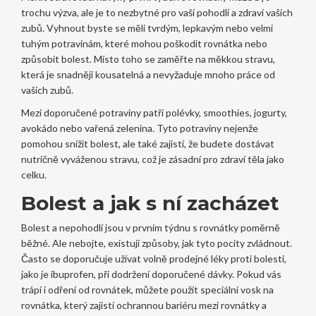
trochu výzva, ale je to nezbytné pro vaší pohodlí a zdraví vašich
zubů. Vyhnout byste se měli tvrdým, lepkavým nebo velmi
tuhým potravinám, které mohou poškodit rovnátka nebo
způsobit bolest. Místo toho se zaměřte na měkkou stravu,
která je snadněji kousatelná a nevyžaduje mnoho práce od
vašich zubů.
Mezi doporučené potraviny patří polévky, smoothies, jogurty,
avokádo nebo vařená zelenina. Tyto potraviny nejenže
pomohou snížit bolest, ale také zajistí, že budete dostávat
nutričně vyváženou stravu, což je zásadní pro zdraví těla jako
celku.
Bolest a jak s ní zacházet
Bolest a nepohodlí jsou v prvním týdnu s rovnátky poměrně
běžné. Ale nebojte, existují způsoby, jak tyto pocity zvládnout.
Často se doporučuje užívat volně prodejné léky proti bolesti,
jako je ibuprofen, při dodržení doporučené dávky. Pokud vás
trápí i odření od rovnátek, můžete použít speciální vosk na
rovnátka, který zajistí ochrannou bariéru mezi rovnátky a