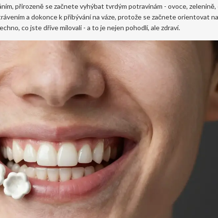
áním, přirozeně se začnete vyhýbat tvrdým potravinám - ovoce, zelenině,
rávením a dokonce k přibývání na váze, protože se začnete orientovat n
no, co jste dříve milovali - a to je nejen pohodlí, ale zdraví.