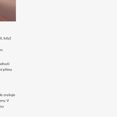
t, když
e
ou
adnutí
ní přímo
ub zvyšuje
eny. V
nou