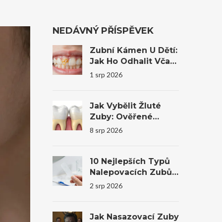
NEDÁVNÝ PŘÍSPĚVEK
Zubní Kámen U Dětí:
Jak Ho Odhalit Včas
A Co Dělat?
1 srp 2026
Jak Vybělit Žluté
Zuby: Ověřené
Metody, Domácí
8 srp 2026
Tipy A Profesionální
Bělení
10 Nejlepších Typů
Nalepovacích Zubů
Na Trhu V Roce 2026
2 srp 2026
Jak Nasazovací Zuby