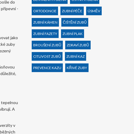
pošle do
připevní -
ORTODONCIE
ZUBNÍ PÉČE
ÚSMĚV
ZUBNÍ KÁMEN
ČIŠTĚNÍ ZUBŮ
ZUBNÍ FAZETY
ZUBNÍ PLAK
vovat jako
ické zuby
BROUŠENÍ ZUBŮ
ZDRAVÍ ZUBŮ
rozený
CITLIVOST ZUBŮ
ZUBNÍ KAZ
dásňovou
PREVENCE KAZU
KŘIVÉ ZUBY
důležité,
u tepelnou
ibrují. A
verzity v
i běžných