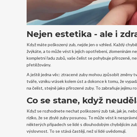
Nejen estetika - ale i zdr
Když máte poškozený zub, nejde jen o vzhled. Každý chybějí
žvýkáte, a to může vést k jejich opotřebení, zlomeninám n
kompletní řadu zubů, vaše čelist se pohybuje přirozeně, ne
přetěžovány.
A ještě jedna věc: ztracené zuby mohou způsobit změny tv
tváře, vzniku vrásek kolem úst a dokonce k tomu, že vypadát
na čelist, stejně jako přirozené zuby. To zabraňuje jejímu r
Co se stane, když neuděl
Když se rozhodnete nechat poškozený zub tak, jak je, nebo
riziko, že se zbylé zuby posunou. To může vést k nesprávn
některých případech se lidé s dlouhodobým chybějícím zube
výslovnost. To se stává častěji, než si lidé uvědomují.