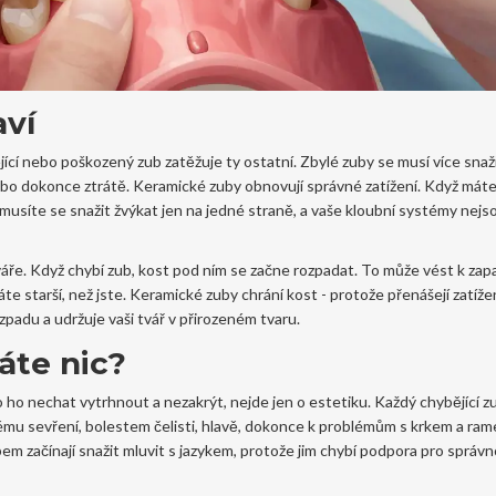
aví
cí nebo poškozený zub zatěžuje ty ostatní. Zbylé zuby se musí více snaži
ebo dokonce ztrátě. Keramické zuby obnovují správné zatížení. Když mát
musíte se snažit žvýkat jen na jedné straně, a vaše kloubní systémy nejs
áře. Když chybí zub, kost pod ním se začne rozpadat. To může vést k zap
e starší, než jste. Keramické zuby chrání kost - protože přenášejí zatíže
ozpadu a udržuje vaši tvář v přirozeném tvaru.
áte nic?
 ho nechat vytrhnout a nezakrýt, nejde jen o estetiku. Každý chybějící z
ému sevření, bolestem čelisti, hlavě, dokonce k problémům s krkem a ram
m začínají snažit mluvit s jazykem, protože jim chybí podpora pro správ