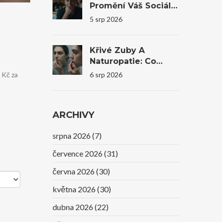
Promění Váš Sociální
Život A Sebevědomí
5 srp 2026
Křivé Zuby A
Naturopatie: Co
Reálně Pomůže A
 Kč za
6 srp 2026
Kdy Je Nutná
Stomatologie
ARCHIVY
srpna 2026
(7)
července 2026
(31)
června 2026
(30)
května 2026
(30)
dubna 2026
(22)