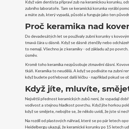
Když vám dentista připraví zub na keramickou korunku, ods
zubního laboratoře. Tam se keramická korunka vyrábí pomocí
a máte zub, který vypadá, působí a funguje jako ten původn
Proč keramika nad kov
Do devadesátých let se používaly zubní korunky s kovový
tmavá čára u dásně. Když se dásně ztenčily nebo odcházely,
to nemají. Všechno je z keramiky - od základu až po povrch
úsměv.
Kromě toho keramika nezpůsobuje ztmavění dásní. Kovové
tkáň. Keramika to neudělá. A když se podíváte na zubní ren
když budete potřebovat další léčbu - například pokud se ob
Když jíte, mluvíte, směje
Největší přednost keramických zubů není, že vypadají dobře.
vodivost a stejnou hladkost povrchu. Když jíte horkou polév
když se smějete, nebojíte se, že někdo uvidí, že jste si ne
Na rozdíl od plastových náhrad, které se po pár letech opotř
Heidelbergu ukazují, že keramické korunky po 15 letech ud