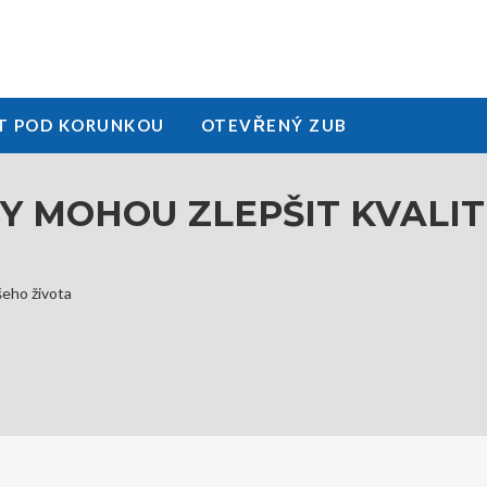
T POD KORUNKOU
OTEVŘENÝ ZUB
Y MOHOU ZLEPŠIT KVALIT
šeho života