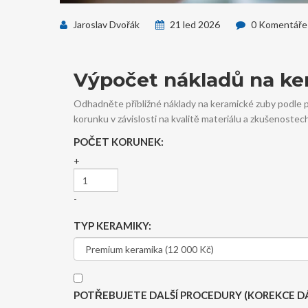
Jaroslav Dvořák
21 led 2026
0 Komentáře
Výpočet nákladů na ke
Odhadněte přibližné náklady na keramické zuby podle 
korunku v závislosti na kvalitě materiálu a zkušenostec
POČET KORUNEK:
+
-
TYP KERAMIKY:
POTŘEBUJETE DALŠÍ PROCEDURY (KOREKCE DÁ