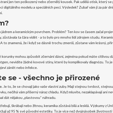
traní jen ten poškozený nebo zčernělý kousek. Pak udělá otisk, který se 
 digitálního modelu a speciálních pecí. Výsledek? Zubař vám ji za pár dní 
í.
em?
m jádrem a keramickým povrchem. Problém? Ten kov se časem začal proje
 zůstávala ta čára vidět - a to bylo pro mnoho lidí zdrojem studu. Keram
. A to znamená, že i když se dásně trochu zmenší, zůstane vám krásný, při
 korunky mohou způsobit zčernání dásní, zejména pokud máte citlivou 
tgen, nevidíte žádné kovové stíny, které by komplikovaly diagnózu. To je 
jeví zánět nebo infekce.
te se - všechno je přirozené
 Je to, že se chovají jako vaše vlastní zuby. Mají stejnou tvrdost, stejno
ku, nečíhá vám příšerný náraz chladu. Když mluvíte, nezaklapávají ani nev
chal dát nějakou „plastovou“ náhradu.
ebují, škrábají nebo žltnou, keramika zůstává bílá a lesklá. Výzkumy z Uni
ržují až 95 % své původní estetiky. To je více než dvojnásobek životnost