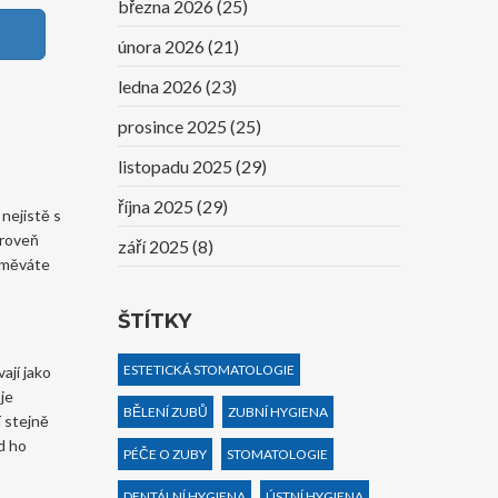
března 2026
(25)
února 2026
(21)
ledna 2026
(23)
prosince 2025
(25)
listopadu 2025
(29)
října 2025
(29)
nejistě s
ároveň
září 2025
(8)
usměváte
ŠTÍTKY
ESTETICKÁ STOMATOLOGIE
ají jako
je
BĚLENÍ ZUBŮ
ZUBNÍ HYGIENA
í stejně
d ho
PÉČE O ZUBY
STOMATOLOGIE
DENTÁLNÍ HYGIENA
ÚSTNÍ HYGIENA