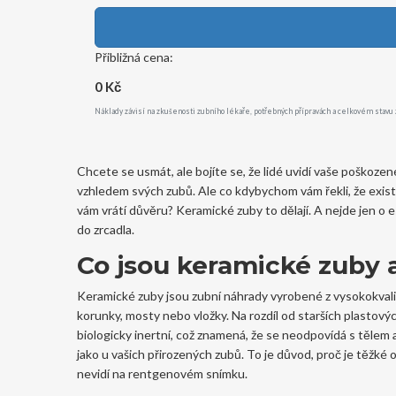
Přibližná cena:
0 Kč
Náklady závisí na zkušenosti zubního lékaře, potřebných přípravách a celkovém stavu
Chcete se usmát, ale bojíte se, že lidé uvidí vaše poškoze
vzhledem svých zubů. Ale co kdybychom vám řekli, že existuj
vám vrátí důvěru? Keramické zuby to dělají. A nejde jen o es
do zrcadla.
Co jsou keramické zuby a
Keramické zuby jsou zubní náhrady vyrobené z vysokokvalitn
korunky, mosty nebo vložky. Na rozdíl od starších plastový
biologicky inertní, což znamená, že se neodpovídá s tělem 
jako u vašich přirozených zubů. To je důvod, proč je těžké
nevidí na rentgenovém snímku.