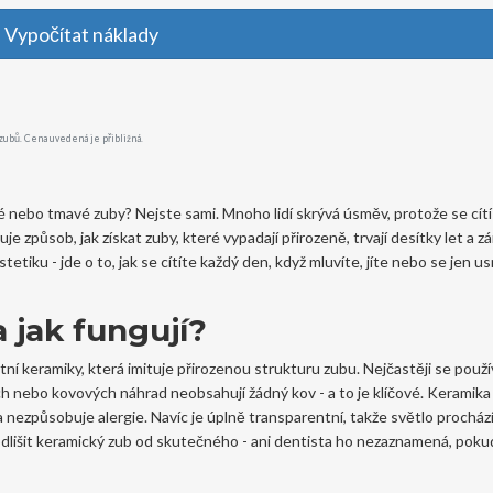
Vypočítat náklady
 zubů. Cena uvedená je přibližná.
né nebo tmavé zuby? Nejste sami. Mnoho lidí skrývá úsměv, protože se cítí 
e způsob, jak získat zuby, které vypadají přirozeně, trvají desítky let a z
tetiku - jde o to, jak se cítíte každý den, když mluvíte, jíte nebo se jen 
 jak fungují?
í keramiky, která imituje přirozenou strukturu zubu. Nejčastěji se použív
ch nebo kovových náhrad neobsahují žádný kov - a to je klíčové. Keramika 
a nezpůsobuje alergie. Navíc je úplně transparentní, takže světlo procház
 odlišit keramický zub od skutečného - ani dentista ho nezaznamená, poku