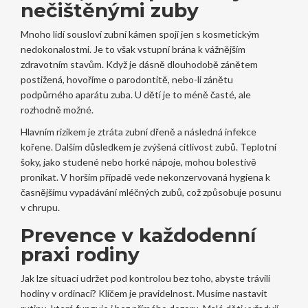
nečištěnými zuby
Mnoho lidí sousloví zubní kámen spojí jen s kosmetickým
nedokonalostmi. Je to však vstupní brána k vážnějším
zdravotním stavům. Když je dásně dlouhodobě zánětem
postižená, hovoříme o parodontitě, nebo-li zánětu
podpůrného aparátu zuba. U dětí je to méně časté, ale
rozhodně možné.
Hlavním rizikem je ztráta zubní dřeně a následná infekce
kořene. Dalším důsledkem je zvýšená citlivost zubů. Teplotní
šoky, jako studené nebo horké nápoje, mohou bolestivě
pronikat. V horším případě vede nekonzervovaná hygiena k
časnějšímu vypadávání mléčných zubů, což způsobuje posunu
v chrupu.
Prevence v každodenní
praxi rodiny
Jak lze situaci udržet pod kontrolou bez toho, abyste trávili
hodiny v ordinaci? Klíčem je pravidelnost. Musíme nastavit