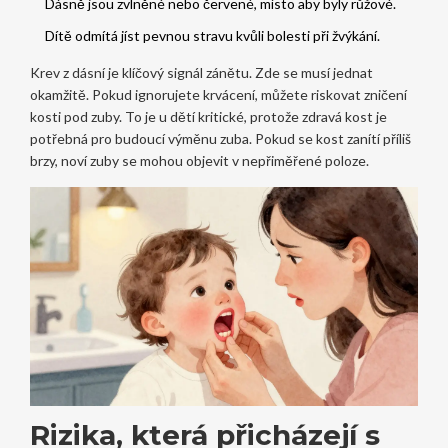
Dásně jsou zvlněné nebo červené, místo aby byly růžové.
Dítě odmítá jíst pevnou stravu kvůli bolesti při žvýkání.
Krev z dásní je klíčový signál zánětu. Zde se musí jednat
okamžitě. Pokud ignorujete krvácení, můžete riskovat zničení
kosti pod zuby. To je u dětí kritické, protože zdravá kost je
potřebná pro budoucí výměnu zuba. Pokud se kost zanítí příliš
brzy, noví zuby se mohou objevit v nepřiměřené poloze.
Rizika, která přicházejí s