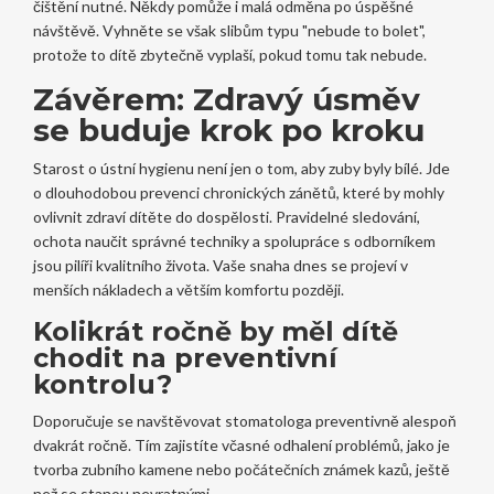
čištění nutné. Někdy pomůže i malá odměna po úspěšné
návštěvě. Vyhněte se však slibům typu "nebude to bolet",
protože to dítě zbytečně vyplaší, pokud tomu tak nebude.
Závěrem: Zdravý úsměv
se buduje krok po kroku
Starost o ústní hygienu není jen o tom, aby zuby byly bílé. Jde
o dlouhodobou prevenci chronických zánětů, které by mohly
ovlivnit zdraví dítěte do dospělosti. Pravidelné sledování,
ochota naučit správné techniky a spolupráce s odborníkem
jsou pilíři kvalitního života. Vaše snaha dnes se projeví v
menších nákladech a větším komfortu později.
Kolikrát ročně by měl dítě
chodit na preventivní
kontrolu?
Doporučuje se navštěvovat stomatologa preventivně alespoň
dvakrát ročně. Tím zajistíte včasné odhalení problémů, jako je
tvorba zubního kamene nebo počátečních známek kazů, ještě
než se stanou nevratnými.