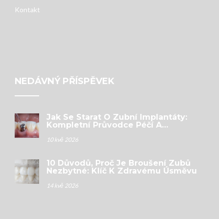
Kontakt
NEDÁVNÝ PŘÍSPĚVEK
Jak Se Starat O Zubní Implantáty:
Kompletní Průvodce Péčí A
Hygienou
10 kvě 2026
10 Důvodů, Proč Je Broušení Zubů
Nezbytné: Klíč K Zdravému Úsměvu
14 kvě 2026