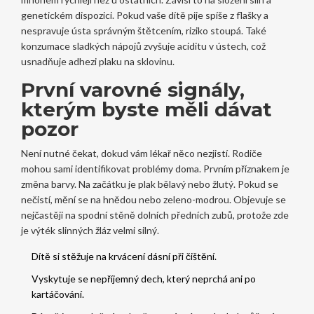
genetickém dispozici. Pokud vaše dítě pije spíše z flašky a
nespravuje ústa správným štětcením, riziko stoupá. Také
konzumace sladkých nápojů zvyšuje aciditu v ústech, což
usnadňuje adhezi plaku na sklovinu.
První varovné signály,
kterým byste měli dávat
pozor
Není nutné čekat, dokud vám lékař něco nezjistí. Rodiče
mohou sami identifikovat problémy doma. Prvním příznakem je
změna barvy. Na začátku je plak bělavý nebo žlutý. Pokud se
nečistí, mění se na hnědou nebo zeleno-modrou. Objevuje se
nejčastěji na spodní stěně dolních předních zubů, protože zde
je výték slinných žláz velmi silný.
Dítě si stěžuje na krvácení dásní při čištění.
Vyskytuje se nepříjemný dech, který neprchá ani po
kartáčování.