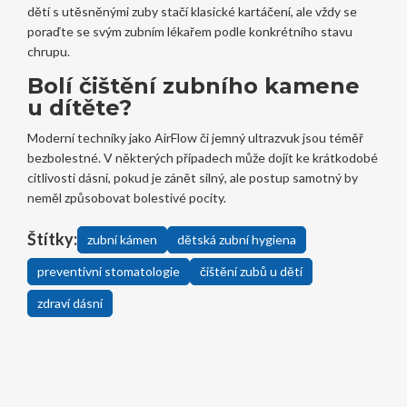
dětí s utěsněnými zuby stačí klasické kartáčení, ale vždy se
poraďte se svým zubním lékařem podle konkrétního stavu
chrupu.
Bolí čištění zubního kamene
u dítěte?
Moderní techniky jako AirFlow či jemný ultrazvuk jsou téměř
bezbolestné. V některých případech může dojít ke krátkodobé
citlivosti dásní, pokud je zánět silný, ale postup samotný by
neměl způsobovat bolestivé pocity.
Štítky:
zubní kámen
dětská zubní hygiena
preventivní stomatologie
čištění zubů u dětí
zdraví dásní