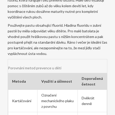
rutinu, která funguje i bez přímého dozoru. Malé děti vyžadují
pomoc s čištěním zubů až do věku kolem devíti let, kdy
koordinace rukou dosáhne maturity nutné pro kompletní
vyčištění všech ploch.
Používejte pastu obsahující fluorid. Hladina fluoridu v zubní
pastě by měla odpovídat věku dítěte. Pro malé batolata je
vhodné použít hráškovou pastu s nižším koncentrátem a pak
postupně přejít na standardní dávku. Ráno i večer je ideální čas
pro kartáčování, ale nezapomínejte na to, že mezi jídly stačí
vypláchnout ústa vodou.
Porovnání metod prevence u dětí
Doporučená
Metoda
Využití a účinnost
četnost
Označení
Dvěkrát
Kartáčování
mechanického plaku
denně
z povrchu