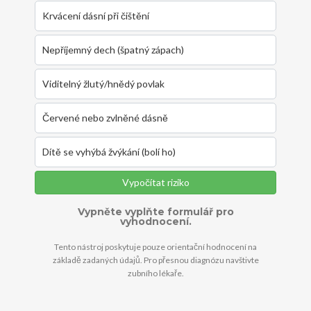
Krvácení dásní při čištění
Nepříjemný dech (špatný zápach)
Viditelný žlutý/hnědý povlak
Červené nebo zvlněné dásně
Dítě se vyhýbá žvýkání (bolí ho)
Vypočítat riziko
Vypněte vyplňte formulář pro
vyhodnocení.
Tento nástroj poskytuje pouze orientační hodnocení na
základě zadaných údajů. Pro přesnou diagnózu navštivte
zubního lékaře.