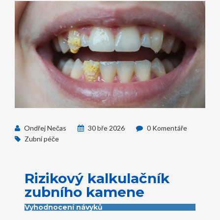
Ondřej Nečas
30 bře 2026
0 Komentáře
Zubní péče
Rizikový kalkulačník
zubního kamene
Vyhodnocení návyků