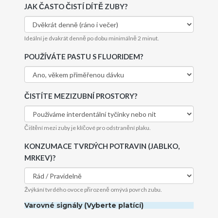
JAK ČASTO ČISTÍ DÍTĚ ZUBY?
Ideální je dvakrát denně po dobu minimálně 2 minut.
POUŽÍVÁTE PASTU S FLUORIDEM?
ČISTÍTE MEZIZUBNÍ PROSTORY?
Čištění mezi zuby je klíčové pro odstranění plaku.
KONZUMACE TVRDÝCH POTRAVIN (JABLKO,
MRKEV)?
Žvýkání tvrdého ovoce přirozeně omývá povrch zubu.
Varovné signály (Vyberte platící)