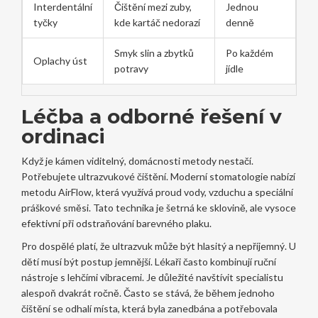
Interdentální
Čištění mezi zuby,
Jednou
tyčky
kde kartáč nedorazí
denně
Smyk slin a zbytků
Po každém
Oplachy úst
potravy
jídle
Léčba a odborné řešení v
ordinaci
Když je kámen viditelný, domácnosti metody nestačí.
Potřebujete ultrazvukové čištění. Moderní stomatologie nabízí
metodu AirFlow, která využívá proud vody, vzduchu a speciální
práškové směsi. Tato technika je šetrná ke sklovině, ale vysoce
efektivní při odstraňování barevného plaku.
Pro dospělé platí, že ultrazvuk může být hlasitý a nepříjemný. U
dětí musí být postup jemnější. Lékaři často kombinují ruční
nástroje s lehčími vibracemi. Je důležité navštívit specialistu
alespoň dvakrát ročně. Často se stává, že během jednoho
čištění se odhalí místa, která byla zanedbána a potřebovala