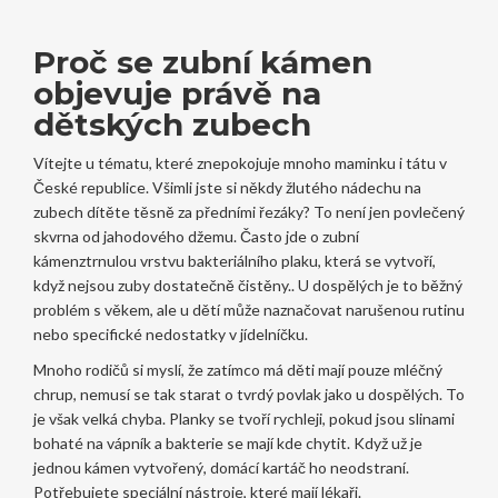
Proč se zubní kámen
objevuje právě na
dětských zubech
Vítejte u tématu, které znepokojuje mnoho maminku i tátu v
České republice. Všimli jste si někdy žlutého nádechu na
zubech dítěte těsně za předními řezáky? To není jen povlečený
skvrna od jahodového džemu. Často jde o
zubní
kámen
ztrnulou vrstvu bakteriálního plaku, která se vytvoří,
když nejsou zuby dostatečně čistěny.
. U dospělých je to běžný
problém s věkem, ale u dětí může naznačovat narušenou rutinu
nebo specifické nedostatky v jídelníčku.
Mnoho rodičů si myslí, že zatímco má děti mají pouze mléčný
chrup, nemusí se tak starat o tvrdý povlak jako u dospělých. To
je však velká chyba. Planky se tvoří rychleji, pokud jsou slinami
bohaté na vápník a bakterie se mají kde chytit. Když už je
jednou kámen vytvořený, domácí kartáč ho neodstraní.
Potřebujete speciální nástroje, které mají lékaři.