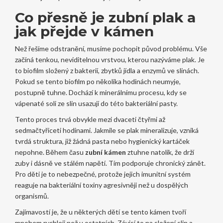
Co přesně je zubní plak a
jak přejde v kámen
Než řešíme odstranění, musíme pochopit původ problému. Vše
začíná tenkou, neviditelnou vrstvou, kterou nazýváme plak. Je
to biofilm složený z bakterií, zbytků jídla a enzymů ve slinách.
Pokud se tento biofilm po několika hodinách neumyje,
postupně tuhne. Dochází k minerálnímu procesu, kdy se
vápenaté soli ze slin usazují do této bakteriální pasty.
Tento proces trvá obvykle mezi dvaceti čtyřmi až
sedmačtyřiceti hodinami. Jakmile se plak mineralizuje, vzniká
tvrdá struktura, již žádná pasta nebo hygienický kartáček
nepohne. Během času
zubní kámen
ztuhne natolik, že drží
zuby i dásně ve stálém napětí. Tím podporuje chronický zánět.
Pro děti je to nebezpečné, protože jejich imunitní systém
reaguje na bakteriální toxiny agresivněji než u dospělých
organismů.
Zajímavostí je, že u některých dětí se tento kámen tvoří
mnohem rychleji než u ostatních. Závisí to na složení slin a