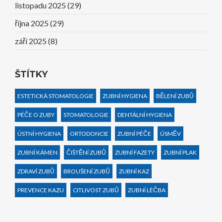
listopadu 2025
(29)
října 2025
(29)
září 2025
(8)
ŠTÍTKY
ESTETICKÁ STOMATOLOGIE
ZUBNÍ HYGIENA
BĚLENÍ ZUBŮ
PÉČE O ZUBY
STOMATOLOGIE
DENTÁLNÍ HYGIENA
ÚSTNÍ HYGIENA
ORTODONCIE
ZUBNÍ PÉČE
ÚSMĚV
ZUBNÍ KÁMEN
ČIŠTĚNÍ ZUBŮ
ZUBNÍ FAZETY
ZUBNÍ PLAK
ZDRAVÍ ZUBŮ
BROUŠENÍ ZUBŮ
ZUBNÍ KAZ
PREVENCE KAZU
CITLIVOST ZUBŮ
ZUBNÍ LÉČBA