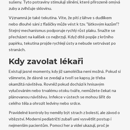
sušeny. Tyto potraviny stimulují slinění, které přirozeně omývá
zuby a zvlhčuje sklovinu.
Významná je také tekutina. Víte, že pití z láhve s dudlíkem
nebo dlouhé sání z fľašičky může vést k tzv. "látkovým kazům"?
Stejný mechanismus podporuje rychlý růst plaku. Snažte se
přecházet na kalíšek co nejbrzyji. Když dítě popije z krčního
papírku, tekutina projde rychleji ústy a nebude setrvávat po
stranách.
Kdy zavolat lékaři
Existují jasné momenty, kdy již samoléčba není možná. Pokud si
všimnete, že dásně se zvedají a tvoří se kapsy, je třeba
okamžitá návštěva. Rovněž pokud dochází k hnisavým
vylučováním nebo trvalému otoku tváře, nemůžete čekat na
plánovanou návštěvu. Infekce v ústech se mohou šířit do
celého těla a ohrozit ledviny nebo srdce.
Pravidelné kontroly by neměly být strach z bolesti, ale závod o
vítězství. Moderní pediatričtí zubaři umí vysvětlit postup i
nejmenším pacientům. Pomocí her a videí ukazují, proč je