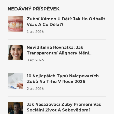
NEDÁVNÝ PŘÍSPĚVEK
Zubní Kámen U Dětí: Jak Ho Odhalit
Včas A Co Dělat?
1 srp 2026
Neviditelná Rovnátka: Jak
Transparentní Alignery Mění
Úsměvy I Sebevědomí
3 srp 2026
10 Nejlepších Typů Nalepovacích
Zubů Na Trhu V Roce 2026
2 srp 2026
Jak Nasazovací Zuby Promění Váš
Sociální Život A Sebevědomí