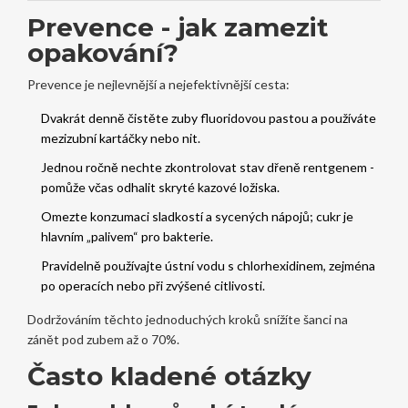
Prevence - jak zamezit
opakování?
Prevence je nejlevnější a nejefektivnější cesta:
Dvakrát denně čistěte zuby fluoridovou pastou a používáte
mezizubní kartáčky nebo nit.
Jednou ročně nechte zkontrolovat stav dřeně rentgenem -
pomůže včas odhalit skryté kazové ložiska.
Omezte konzumaci sladkostí a sycených nápojů; cukr je
hlavním „palivem“ pro bakterie.
Pravidelně používajte ústní vodu s chlorhexidinem, zejména
po operacích nebo při zvýšené citlivosti.
Dodržováním těchto jednoduchých kroků snížíte šanci na
zánět pod zubem až o 70%.
Často kladené otázky