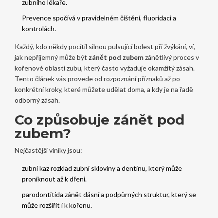
zubního lékaře.
Prevence spočívá v pravidelném čištění, fluoridaci a
kontrolách.
Každý, kdo někdy pocítil silnou pulsující bolest při žvýkání, ví,
jak nepříjemný může být
zánět pod zubem
zánětlivý proces v
kořenové oblasti zubu, který často vyžaduje okamžitý zásah
.
Tento článek vás provede od rozpoznání příznaků až po
konkrétní kroky, které můžete udělat doma, a kdy je na řadě
odborný zásah.
Co způsobuje zánět pod
zubem?
Nejčastější viníky jsou:
zubní kaz
rozklad zubní skloviny a dentinu, který může
proniknout až k dřeni
.
parodontitida
zánět dásní a podpůrných struktur, který se
může rozšířit i k kořenu
.