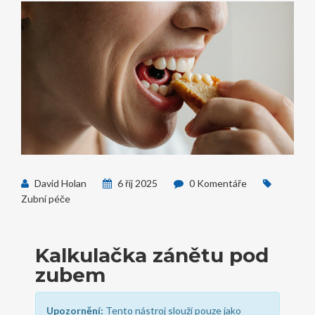
David Holan
6 říj 2025
0 Komentáře
Zubní péče
Kalkulačka zánětu pod
zubem
Upozornění:
Tento nástroj slouží pouze jako