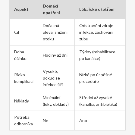
Domácí
Aspekt
Lékařské ošetření
opatření
Dočasná
Odstranění zdroje
Cíl
úleva, snížení
infekce, zachování
otoku
zubu
Doba
Týdny (rehabilitace
Hodiny až dní
účinku
po kanálce)
Vysoké,
Riziko
Nízké po úspěšné
pokud se
komplikací
proceduře
infekce šíří
Minimální
Střední až vysoké
Náklady
(léky, obklady)
(kanálka, antibiotika)
Potřeba
Ne
Ano
odborníka