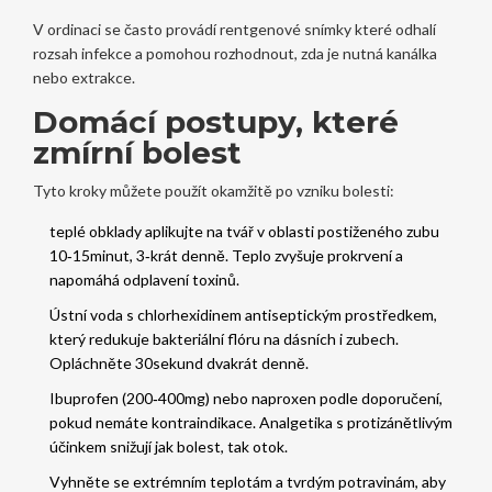
V ordinaci se často provádí
rentgenové snímky
které odhalí
rozsah infekce a pomohou rozhodnout, zda je nutná kanálka
nebo extrakce
.
Domácí postupy, které
zmírní bolest
Tyto kroky můžete použít okamžitě po vzniku bolesti:
teplé obklady
aplikujte na tvář v oblasti postiženého zubu
10‑15minut, 3‑krát denně
. Teplo zvyšuje prokrvení a
napomáhá odplavení toxinů.
Ústní voda s
chlorhexidinem
antiseptickým prostředkem,
který redukuje bakteriální flóru na dásních i zubech
.
Opláchněte 30sekund dvakrát denně.
Ibuprofen (200‑400mg) nebo naproxen podle doporučení,
pokud nemáte kontraindikace. Analgetika s protizánětlivým
účinkem snižují jak bolest, tak otok.
Vyhněte se extrémním teplotám a tvrdým potravinám, aby