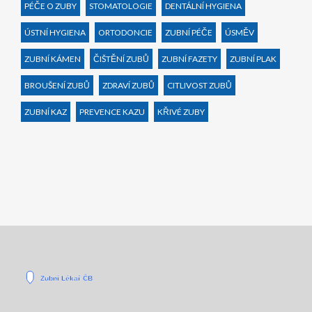
PÉČE O ZUBY
STOMATOLOGIE
DENTÁLNÍ HYGIENA
ÚSTNÍ HYGIENA
ORTODONCIE
ZUBNÍ PÉČE
ÚSMĚV
ZUBNÍ KÁMEN
ČIŠTĚNÍ ZUBŮ
ZUBNÍ FAZETY
ZUBNÍ PLAK
BROUŠENÍ ZUBŮ
ZDRAVÍ ZUBŮ
CITLIVOST ZUBŮ
ZUBNÍ KAZ
PREVENCE KAZU
KŘIVÉ ZUBY