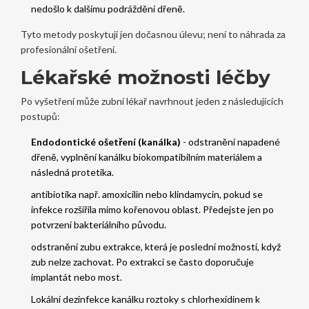
nedošlo k dalšímu podráždění dřeně.
Tyto metody poskytují jen dočasnou úlevu; není to náhrada za
profesionální ošetření.
Lékařské možnosti léčby
Po vyšetření může zubní lékař navrhnout jeden z následujících
postupů:
Endodontické ošetření (kanálka)
- odstranění napadené
dřeně, vyplnění kanálku biokompatibilním materiálem a
následná protetika.
antibiotika
např. amoxicilin nebo klindamycin, pokud se
infekce rozšířila mimo kořenovou oblast
. Předejste jen po
potvrzení bakteriálního původu.
odstranění zubu
extrakce, která je poslední možností, když
zub nelze zachovat
. Po extrakci se často doporučuje
implantát nebo most.
Lokální dezinfekce kanálku roztoky s
chlorhexidinem
k