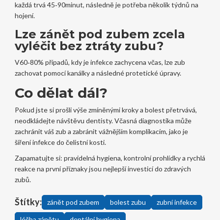
každá trvá 45‑90minut, následně je potřeba několik týdnů na
hojení.
Lze zánět pod zubem zcela
vyléčit bez ztráty zubu?
V60‑80% případů, kdy je infekce zachycena včas, lze zub
zachovat pomocí kanálky a následné protetické úpravy.
Co dělat dál?
Pokud jste si prošli výše zmíněnými kroky a bolest přetrvává,
neodkládejte návštěvu dentisty. Včasná diagnostika může
zachránit váš zub a zabránit vážnějším komplikacím, jako je
šíření infekce do čelistní kosti.
Zapamatujte si: pravidelná hygiena, kontrolní prohlídky a rychlá
reakce na první příznaky jsou nejlepší investicí do zdravých
zubů.
Štítky:
zánět pod zubem
bolest zubu
zubní infekce
léčba zánětu
dentální hygiena