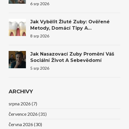
Stomatologie
6 srp 2026
Jak Vybělit Žluté Zuby: Ověřené
Metody, Domácí Tipy A
Profesionální Bělení
8 srp 2026
Jak Nasazovací Zuby Promění Váš
Sociální Život A Sebevědomí
5 srp 2026
ARCHIVY
srpna 2026
(7)
července 2026
(31)
června 2026
(30)