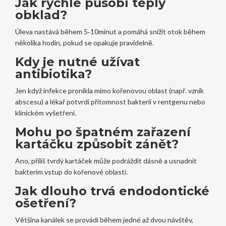
Jak rychle působí teplý
obklad?
Úleva nastává během 5‑10minut a pomáhá snížit otok během
několika hodin, pokud se opakuje pravidelně.
Kdy je nutné užívat
antibiotika?
Jen když infekce pronikla mimo kořenovou oblast (např. vznik
abscesu) a lékař potvrdí přítomnost bakterií v rentgenu nebo
klinickém vyšetření.
Mohu po špatném zařazení
kartáčku způsobit zánět?
Ano, příliš tvrdý kartáček může podráždit dásně a usnadnit
bakterím vstup do kořenové oblasti.
Jak dlouho trvá endodontické
ošetření?
Většina kanálek se provádí během jedné až dvou návštěv,