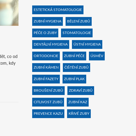
ESTETICKÁ STOMATOLOGIE
ZUBNÍ HYGIENA
BĚLENÍ ZUBŮ
PÉČE O ZUBY
STOMATOLOGIE
DENTÁLNÍ HYGIENA
ÚSTNÍ HYGIENA
ORTODONCIE
ZUBNÍ PÉČE
ÚSMĚV
dět, co od
tom, kdy
ZUBNÍ KÁMEN
ČIŠTĚNÍ ZUBŮ
ZUBNÍ FAZETY
ZUBNÍ PLAK
BROUŠENÍ ZUBŮ
ZDRAVÍ ZUBŮ
CITLIVOST ZUBŮ
ZUBNÍ KAZ
PREVENCE KAZU
KŘIVÉ ZUBY