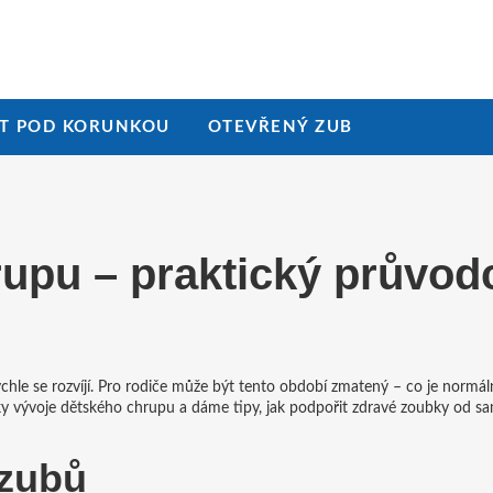
T POD KORUNKOU
OTEVŘENÝ ZUB
upu – praktický průvod
rychle se rozvíjí. Pro rodiče může být tento období zmatený – co je normáln
ky vývoje dětského chrupu a dáme tipy, jak podpořit zdravé zoubky od s
 zubů