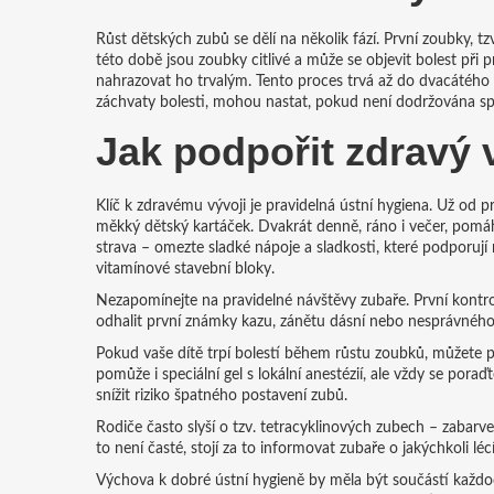
Růst dětských zubů se dělí na několik fází. První zoubky, t
této době jsou zoubky citlivé a může se objevit bolest při
nahrazovat ho trvalým. Tento proces trvá až do dvacátého r
záchvaty bolesti, mohou nastat, pokud není dodržována sp
Jak podpořit zdravý 
Klíč k zdravému vývoji je pravidelná ústní hygiena. Už od
měkký dětský kartáček. Dvakrát denně, ráno i večer, pomáh
strava – omezte sladké nápoje a sladkosti, které podporují
vitamínové stavební bloky.
Nezapomínejte na pravidelné návštěvy zubaře. První kontr
odhalit první známky kazu, zánětu dásní nebo nesprávného p
Pokud vaše dítě trpí bolestí během růstu zoubků, můžete 
pomůže i speciální gel s lokální anestézií, ale vždy se por
snížit riziko špatného postavení zubů.
Rodiče často slyší o tzv. tetracyklinových zubech – zabarve
to není časté, stojí za to informovat zubaře o jakýchkoli l
Výchova k dobré ústní hygieně by měla být součástí každode