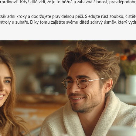
rhrdinovi". Když dítě vidí, že je to běžná a zábavná činnost, pravděpodobn
základní kroky a dodržujete pravidelnou péči. Sledujte růst zoubků, čistět
troly u zubaře. Díky tomu zajistíte svému dítěti zdravý úsměv, který vydr