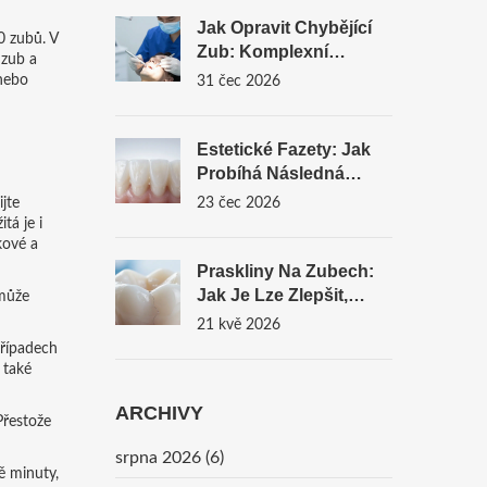
Jak Opravit Chybějící
0 zubů. V
Zub: Komplexní
 zub a
Průvodce Po Broušení
 nebo
31 čec 2026
A Úpravě Chrupu
Estetické Fazety: Jak
Probíhá Následná
Údržba A Co Dělat, Aby
jte
23 čec 2026
Vydržely
tá je i
kové a
Praskliny Na Zubech:
Jak Je Lze Zlepšit,
 může
Diagnostikovat A Léčit
21 kvě 2026
případech
 také
ARCHIVY
Přestože
srpna 2026
(6)
ě minuty,