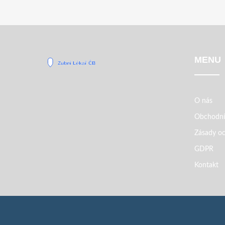
MENU
O nás
Obchodní
Zásady oc
GDPR
Kontakt