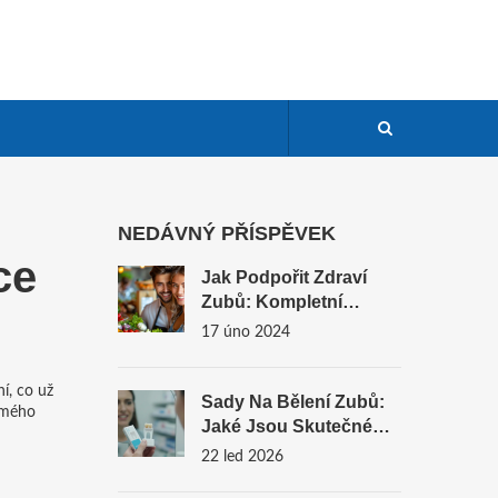
NEDÁVNÝ PŘÍSPĚVEK
ce
Jak Podpořit Zdraví
Zubů: Kompletní
Průvodce Pro
17 úno 2024
Každodenní Péči
í, co už
Sady Na Bělení Zubů:
amého
Jaké Jsou Skutečné
Alternativy A Co
22 led 2026
Funguje Skutečně?