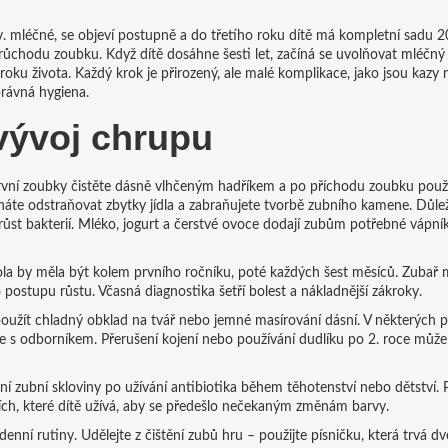
zv. mléčné, se objeví postupně a do třetího roku dítě má kompletní sadu 2
 průchodu zoubku. Když dítě dosáhne šesti let, začíná se uvolňovat mléčný
oku života. Každý krok je přirozený, ale malé komplikace, jako jsou kazy
rávná hygiena.
vývoj chrupu
 první zoubky čistěte dásně vlhčeným hadříkem a po příchodu zoubku použi
áte odstraňovat zbytky jídla a zabraňujete tvorbě zubního kamene. Důleži
 růst bakterií. Mléko, jogurt a čerstvé ovoce dodají zubům potřebné vápní
ola by měla být kolem prvního ročníku, poté každých šest měsíců. Zubař
ostupu růstu. Včasná diagnostika šetří bolest a nákladnější zákroky.
použít chladný obklad na tvář nebo jemné masírování dásní. V některých 
aďte s odborníkem. Přerušení kojení nebo používání dudlíku po 2. roce může
ní zubní skloviny po užívání antibiotika během těhotenství nebo dětství. 
écích, které dítě užívá, aby se předešlo nečekaným změnám barvy.
nní rutiny. Udělejte z čištění zubů hru – použijte písničku, která trvá dv