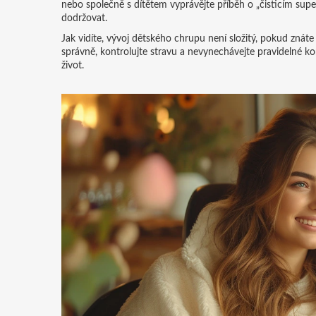
nebo společně s dítětem vyprávějte příběh o „čisticím supe
dodržovat.
Jak vidíte, vývoj dětského chrupu není složitý, pokud znáte 
správně, kontrolujte stravu a nevynechávejte pravidelné kon
život.