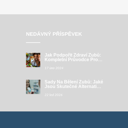
NEDÁVNÝ PŘÍSPĚVEK
Jak Podpořit Zdraví Zubů:
Kompletní Průvodce Pro
Každodenní Péči
17 úno 2024
Sady Na Bělení Zubů: Jaké
Jsou Skutečné Alternativy
A Co Funguje Skutečně?
22 led 2026