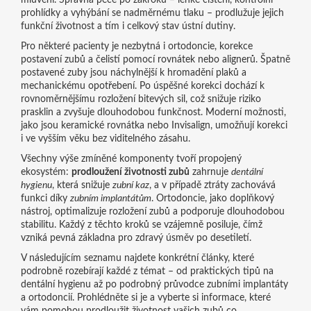
mluvení. Správná péče po zákroku – lehké čištění, kontrolní
prohlídky a vyhýbání se nadměrnému tlaku – prodlužuje jejich
funkční životnost a tím i celkový stav ústní dutiny.
Pro některé pacienty je nezbytná i
ortodoncie
,
korekce
postavení zubů a čelistí pomocí rovnátek nebo alignerů
. Špatně
postavené zuby jsou náchylnější k hromadění plaků a
mechanickému opotřebení. Po úspěšné korekci dochází k
rovnoměrnějšímu rozložení bitevých sil, což snižuje riziko
prasklin a zvyšuje dlouhodobou funkčnost. Moderní možnosti,
jako jsou keramické rovnátka nebo Invisalign, umožňují korekci
i ve vyšším věku bez viditelného zásahu.
Všechny výše zmíněné komponenty tvoří propojený
ekosystém:
prodloužení životnosti zubů
zahrnuje
dentální
hygienu
, která snižuje
zubní kaz
, a v případě ztráty zachovává
funkci díky
zubním implantátům
. Ortodoncie, jako doplňkový
nástroj, optimalizuje rozložení zubů a podporuje dlouhodobou
stabilitu. Každý z těchto kroků se vzájemně posiluje, čímž
vzniká pevná základna pro zdravý úsměv po desetiletí.
V následujícím seznamu najdete konkrétní články, které
podrobně rozebírají každé z témat – od praktických tipů na
dentální hygienu až po podrobný průvodce zubními implantáty
a ortodoncií. Prohlédněte si je a vyberte si informace, které