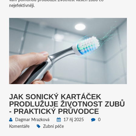
vám pomohou prodloužit životnost vašich zubů co
nejefektivněji.
JAK SONICKÝ KARTÁČEK
PRODLUŽUJE ŽIVOTNOST ZUBŮ
- PRAKTICKÝ PRŮVODCE
Dagmar Mrazková
17 říj 2025
0
Komentáře
Zubní péče