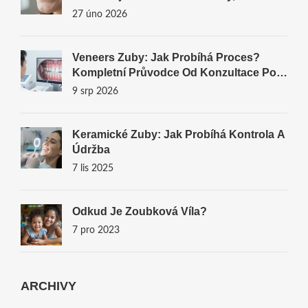
Mění Představy O Estetice Úsměvu
27 úno 2026
Veneers Zuby: Jak Probíhá Proces?
Kompletní Průvodce Od Konzultace Po
Výsledek
9 srp 2026
Keramické Zuby: Jak Probíhá Kontrola A
Údržba
7 lis 2025
Odkud Je Zoubková Víla?
7 pro 2023
ARCHIVY