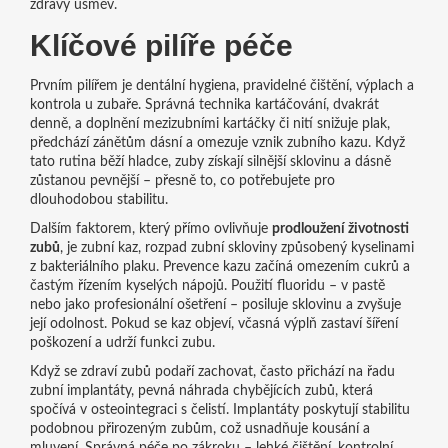
zdravý úsměv.
Klíčové pilíře péče
Prvním pilířem je
dentální hygiena
,
pravidelné čištění, výplach a
kontrola u zubaře
. Správná technika kartáčování, dvakrát
denně, a doplnění mezizubními kartáčky či nití snižuje plak,
předchází zánětům dásní a omezuje vznik zubního kazu. Když
tato rutina běží hladce, zuby získají silnější sklovinu a dásně
zůstanou pevnější – přesně to, co potřebujete pro
dlouhodobou stabilitu.
Dalším faktorem, který přímo ovlivňuje
prodloužení životnosti
zubů
, je
zubní kaz
,
rozpad zubní skloviny způsobený kyselinami
z bakteriálního plaku
. Prevence kazu začíná omezením cukrů a
častým řízením kyselých nápojů. Použití fluoridu – v pastě
nebo jako profesionální ošetření – posiluje sklovinu a zvyšuje
její odolnost. Pokud se kaz objeví, včasná výplň zastaví šíření
poškození a udrží funkci zubu.
Když se zdraví zubů podaří zachovat, často přichází na řadu
zubní implantáty
,
pevná náhrada chybějících zubů, která
spočívá v osteointegraci s čelistí
. Implantáty poskytují stabilitu
podobnou přirozeným zubům, což usnadňuje kousání a