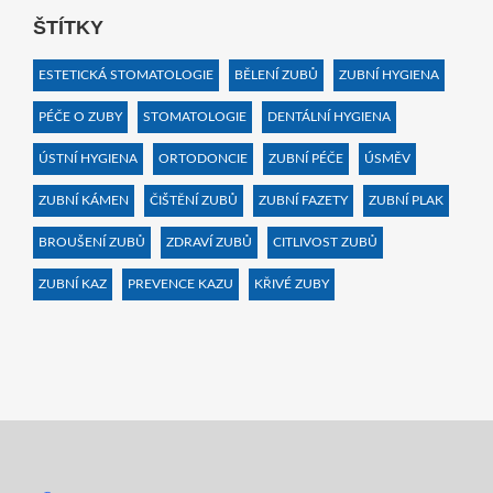
ŠTÍTKY
ESTETICKÁ STOMATOLOGIE
BĚLENÍ ZUBŮ
ZUBNÍ HYGIENA
PÉČE O ZUBY
STOMATOLOGIE
DENTÁLNÍ HYGIENA
ÚSTNÍ HYGIENA
ORTODONCIE
ZUBNÍ PÉČE
ÚSMĚV
ZUBNÍ KÁMEN
ČIŠTĚNÍ ZUBŮ
ZUBNÍ FAZETY
ZUBNÍ PLAK
BROUŠENÍ ZUBŮ
ZDRAVÍ ZUBŮ
CITLIVOST ZUBŮ
ZUBNÍ KAZ
PREVENCE KAZU
KŘIVÉ ZUBY