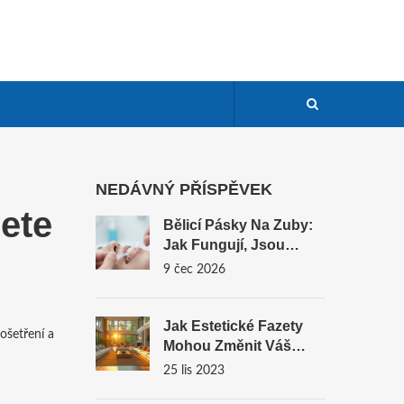
NEDÁVNÝ PŘÍSPĚVEK
ete
Bělicí Pásky Na Zuby:
Jak Fungují, Jsou
Bezpečné A Kdy Zvolit
9 čec 2026
Profesionální Péči
Jak Estetické Fazety
 ošetření a
Mohou Změnit Váš
Vzhled
25 lis 2023