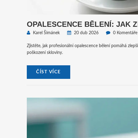
OPALESCENCE BĚLENÍ: JAK Z
Karel Šimánek
20 dub 2026
0 Komentáře
Zjistěte, jak profesionální opalescence bělení pomáhá zlepš
poškození skloviny.
ČÍST VÍCE