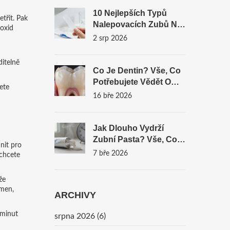
10 Nejlepších Typů
třit. Pak
Nalepovacích Zubů Na
roxid
Trhu V Roce 2026
2 srp 2026
ditelně
Co Je Dentin? Vše, Co
Potřebujete Vědět O
ete
Zubní Tkáni Pod Emalí
16 bře 2026
Jak Dlouho Vydrží
Zubní Pasta? Vše, Co
nit pro
Potřebujete Vědět O
7 bře 2026
 chcete
Trvanlivosti A
Bezpečnosti
že
ámen,
ARCHIVY
 minut
srpna 2026
(6)