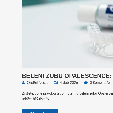
BĚLENÍ ZUBŮ OPALESCENCE:
Ondřej Nečas
4 dub 2026
0 Komentáře
Zjistěte, co je pravdou a co mýtem u bělení zubů Opalescen
udržet bílý úsměv.