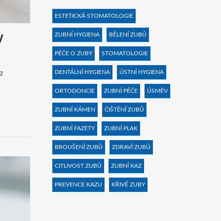
ESTETICKÁ STOMATOLOGIE
ZUBNÍ HYGIENA
BĚLENÍ ZUBŮ
V
PÉČE O ZUBY
STOMATOLOGIE
DENTÁLNÍ HYGIENA
ÚSTNÍ HYGIENA
z
ORTODONCIE
ZUBNÍ PÉČE
ÚSMĚV
ZUBNÍ KÁMEN
ČIŠTĚNÍ ZUBŮ
ZUBNÍ FAZETY
ZUBNÍ PLAK
BROUŠENÍ ZUBŮ
ZDRAVÍ ZUBŮ
CITLIVOST ZUBŮ
ZUBNÍ KAZ
PREVENCE KAZU
KŘIVÉ ZUBY