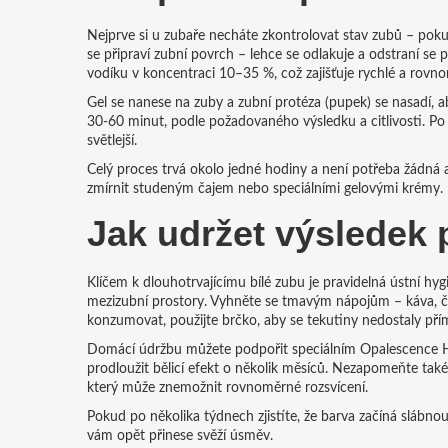
Nejprve si u zubaře necháte zkontrolovat stav zubů – poku
se připraví zubní povrch – lehce se odlakuje a odstraní se 
vodíku v koncentraci 10–35 %, což zajišťuje rychlé a rovno
Gel se nanese na zuby a zubní protéza (pupek) se nasadí, a
30‑60 minut, podle požadovaného výsledku a citlivosti. Po
světlejší.
Celý proces trvá okolo jedné hodiny a není potřeba žádná an
zmírnit studeným čajem nebo speciálními gelovými krémy.
Jak udržet výsledek 
Klíčem k dlouhotrvajícímu bílé zubu je pravidelná ústní hyg
mezizubní prostory. Vyhněte se tmavým nápojům – káva, ča
konzumovat, použijte brčko, aby se tekutiny nedostaly pří
Domácí údržbu můžete podpořit speciálním Opalescence Ho
prodloužit bělicí efekt o několik měsíců. Nezapomeňte také
který může znemožnit rovnoměrné rozsvícení.
Pokud po několika týdnech zjistíte, že barva začíná slábn
vám opět přinese svěží úsměv.