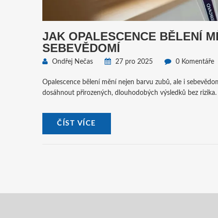
JAK OPALESCENCE BĚLENÍ MĚ
SEBEVĚDOMÍ
Ondřej Nečas
27 pro 2025
0 Komentáře
Opalescence bělení mění nejen barvu zubů, ale i sebevědomí.
dosáhnout přirozených, dlouhodobých výsledků bez rizika.
ČÍST VÍCE