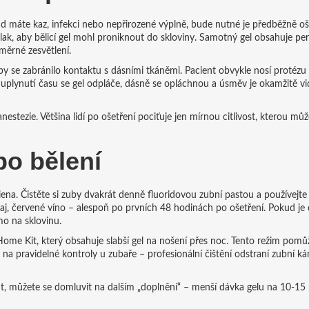
d máte kaz, infekci nebo nepřirozené výplně, bude nutné je předběžně oše
plak, aby bělicí gel mohl proniknout do skloviny. Samotný gel obsahuje pe
měrné zesvětlení.
by se zabránilo kontaktu s dásními tkáněmi. Pacient obvykle nosí protézu
 uplynutí času se gel odpláče, dásně se opláchnou a úsměv je okamžitě vi
estezie. Většina lidí po ošetření pociťuje jen mírnou citlivost, kterou můž
po bělení
iena. Čistěte si zuby dvakrát denně fluoridovou zubní pastou a používejte 
j, červené víno – alespoň po prvních 48 hodinách po ošetření. Pokud je
mo na sklovinu.
me Kit, který obsahuje slabší gel na nošení přes noc. Tento režim pomů
 na pravidelné kontroly u zubaře – profesionální čištění odstraní zubní k
out, můžete se domluvit na dalším „doplnění“ – menší dávka gelu na 10‑15