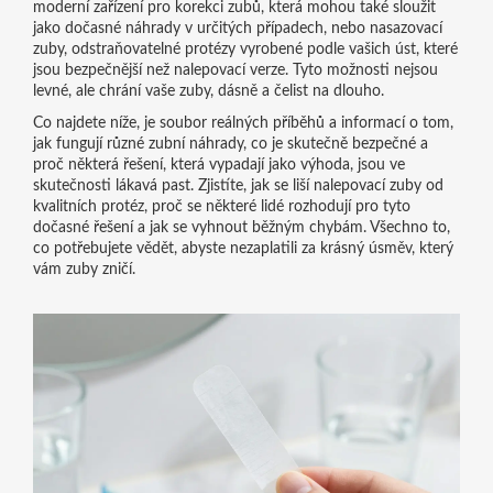
moderní zařízení pro korekci zubů, která mohou také sloužit
jako dočasné náhrady v určitých případech
, nebo
nasazovací
zuby
,
odstraňovatelné protézy vyrobené podle vašich úst, které
jsou bezpečnější než nalepovací verze
. Tyto možnosti nejsou
levné, ale chrání vaše zuby, dásně a čelist na dlouho.
Co najdete níže, je soubor reálných příběhů a informací o tom,
jak fungují různé zubní náhrady, co je skutečně bezpečné a
proč některá řešení, která vypadají jako výhoda, jsou ve
skutečnosti lákavá past. Zjistíte, jak se liší nalepovací zuby od
kvalitních protéz, proč se některé lidé rozhodují pro tyto
dočasné řešení a jak se vyhnout běžným chybám. Všechno to,
co potřebujete vědět, abyste nezaplatili za krásný úsměv, který
vám zuby zničí.