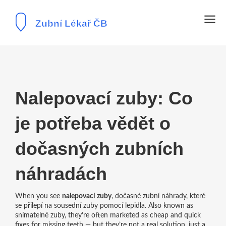
Nalepovací zuby: Co
je potřeba vědět o
dočasných zubních
náhradách
When you see
nalepovací zuby
,
dočasné zubní náhrady, které
se přilepí na sousední zuby pomocí lepidla
. Also known as
snímatelné zuby
, they’re often marketed as cheap and quick
fixes for missing teeth — but they’re not a real solution, just a