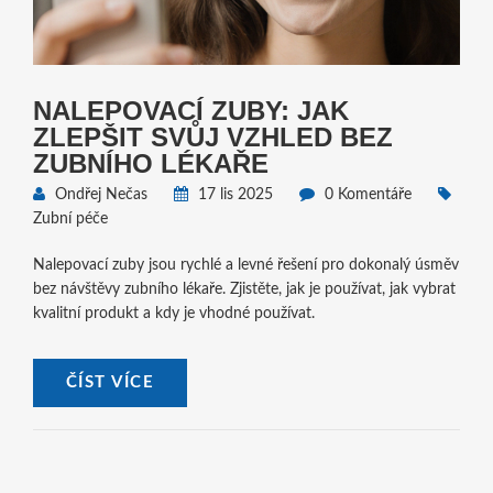
NALEPOVACÍ ZUBY: JAK
ZLEPŠIT SVŮJ VZHLED BEZ
ZUBNÍHO LÉKAŘE
Ondřej Nečas
17 lis 2025
0 Komentáře
Zubní péče
Nalepovací zuby jsou rychlé a levné řešení pro dokonalý úsměv
bez návštěvy zubního lékaře. Zjistěte, jak je používat, jak vybrat
kvalitní produkt a kdy je vhodné používat.
ČÍST VÍCE