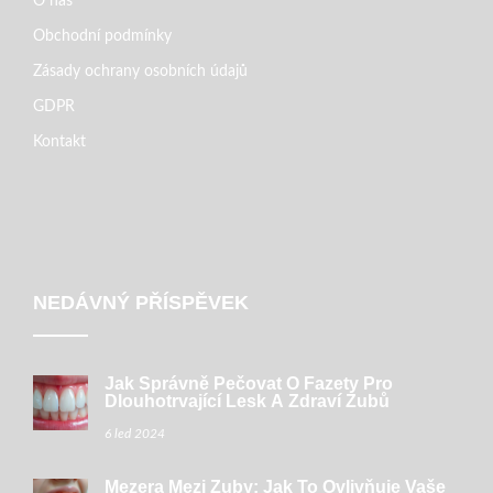
O nás
Obchodní podmínky
Zásady ochrany osobních údajů
GDPR
Kontakt
NEDÁVNÝ PŘÍSPĚVEK
Jak Správně Pečovat O Fazety Pro
Dlouhotrvající Lesk A Zdraví Zubů
6 led 2024
Mezera Mezi Zuby: Jak To Ovlivňuje Vaše