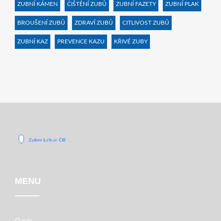
ZUBNÍ KÁMEN
ČIŠTĚNÍ ZUBŮ
ZUBNÍ FAZETY
ZUBNÍ PLAK
BROUŠENÍ ZUBŮ
ZDRAVÍ ZUBŮ
CITLIVOST ZUBŮ
ZUBNÍ KAZ
PREVENCE KAZU
KŘIVÉ ZUBY
MENU