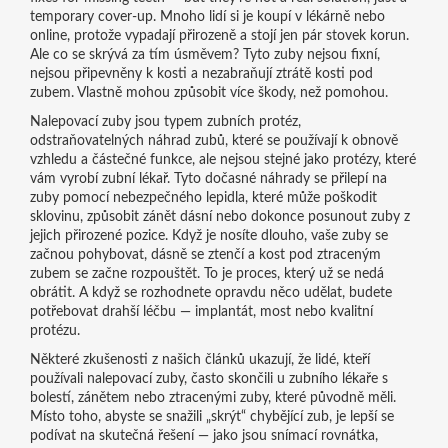
temporary cover-up.
Mnoho lidí si je koupí v lékárně nebo
online, protože vypadají přirozeně a stojí jen pár stovek korun.
Ale co se skrývá za tím úsměvem? Tyto zuby nejsou fixní,
nejsou připevněny k kosti a nezabraňují ztrátě kosti pod
zubem. Vlastně mohou způsobit více škody, než pomohou.
Nalepovací zuby jsou typem
zubních protéz
,
odstraňovatelných náhrad zubů, které se používají k obnově
vzhledu a částečné funkce
, ale nejsou stejné jako protézy, které
vám vyrobí zubní lékař. Tyto dočasné náhrady se přilepí na
zuby pomocí nebezpečného lepidla, které může poškodit
sklovinu, způsobit zánět dásní nebo dokonce posunout zuby z
jejich přirozené pozice. Když je nosíte dlouho, vaše zuby se
začnou pohybovat, dásně se ztenčí a kost pod ztraceným
zubem se začne rozpouštět. To je proces, který už se nedá
obrátit. A když se rozhodnete opravdu něco udělat, budete
potřebovat drahší léčbu — implantát, most nebo kvalitní
protézu.
Některé zkušenosti z našich článků ukazují, že lidé, kteří
používali nalepovací zuby, často skončili u zubního lékaře s
bolestí, zánětem nebo ztracenými zuby, které původně měli.
Místo toho, abyste se snažili „skrýt“ chybějící zub, je lepší se
podívat na skutečná řešení — jako jsou
snímací rovnátka
,