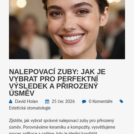
NALEPOVACÍ ZUBY: JAK JE
VYBRAT PRO PERFEKTNÍ
VÝSLEDEK A PŘIROZENÝ
ÚSMĚV
David Holan
25 čec 2026
0 Komentáře
Estetická stomatologie
Zjistěte, jak vybrat správné nalepovací zuby pro přirozený
úsměv. Porovnáváme keramiku a kompozity, vysvětlujeme
proces aplikace a radíme, kdo je ideální kandidát.