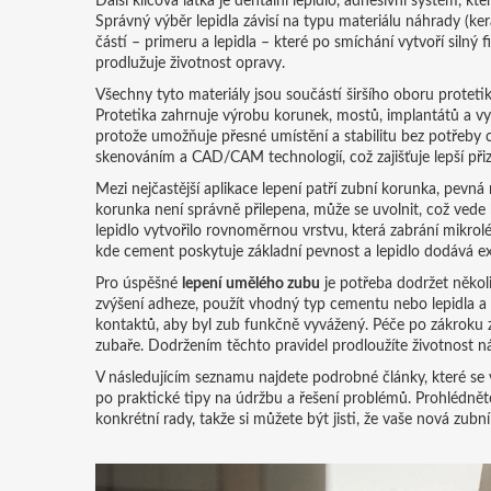
Další klíčová látka je
dentální lepidlo
,
adhesivní systém, kt
Správný výběr lepidla závisí na typu materiálu náhrady (ker
částí – primeru a lepidla – které po smíchání vytvoří silný f
prodlužuje životnost opravy.
Všechny tyto materiály jsou součástí širšího oboru
proteti
Protetika zahrnuje výrobu korunek, mostů, implantátů a vy
protože umožňuje přesné umístění a stabilitu bez potřeby c
skenováním a CAD/CAM technologií, což zajišťuje lepší přiz
Mezi nejčastější aplikace lepení patří
zubní korunka
,
pevná 
korunka není správně přilepena, může se uvolnit, což vede k
lepidlo vytvořilo rovnoměrnou vrstvu, která zabrání mikrol
kde cement poskytuje základní pevnost a lepidlo dodává ex
Pro úspěšné
lepení umělého zubu
je potřeba dodržet někol
zvýšení adheze, použít vhodný typ cementu nebo lepidla a 
kontaktů, aby byl zub funkčně vyvážený. Péče po zákroku z
zubaře. Dodržením těchto pravidel prodloužíte životnost ná
V následujícím seznamu najdete podrobné články, které se
po praktické tipy na údržbu a řešení problémů. Prohlédněte 
konkrétní rady, takže si můžete být jisti, že vaše nová zub