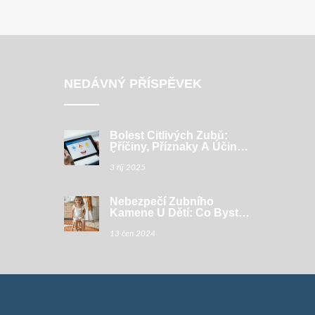
NEDÁVNÝ PŘÍSPĚVEK
Bolest Citlivých Zubů:
Příčiny, Příznaky A Účinná
Řešení
3 říj 2025
Nebezpečí Zubního
Kamene U Dětí: Co Byste
Měli Vědět
13 čen 2024