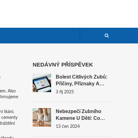
NEDÁVNÝ PŘÍSPĚVEK
e
Bolest Citlivých Zubů:
Příčiny, Příznaky A
Účinná Řešení
tem
. Also
3 říj 2025
 shrnujeme
Nebezpečí Zubního
ní tkání
.
ní cementy
Kamene U Dětí: Co
dráždění
Byste Měli Vědět
13 čen 2024