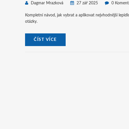
Dagmar Mrazková
27 zář 2025
0 Koment
Kompletní návod, jak vybrat a aplikovat nejvhodnější lepid
otázky.
ČÍST VÍCE