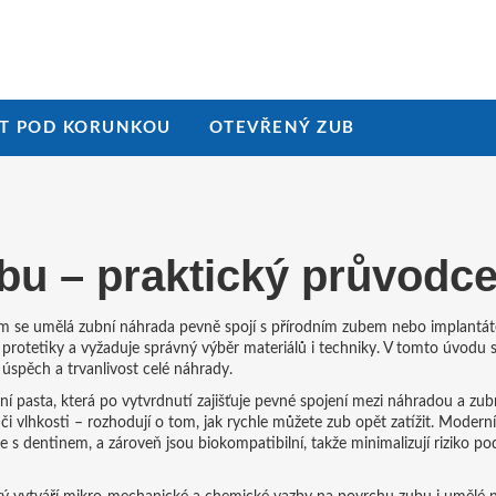
T POD KORUNKOU
OTEVŘENÝ ZUB
bu – praktický průvodc
rém se umělá zubní náhrada pevně spojí s přírodním zubem nebo implantá
rní protetiky a vyžaduje správný výběr materiálů i techniky. V tomto úvodu
a úspěch a trvanlivost celé náhrady.
lní pasta, která po vytvrdnutí zajišťuje pevné spojení mezi náhradou a zub
ůči vlhkosti – rozhodují o tom, jak rychle můžete zub opět zatížit. Moder
 s dentinem, a zároveň jsou biokompatibilní, takže minimalizují riziko po