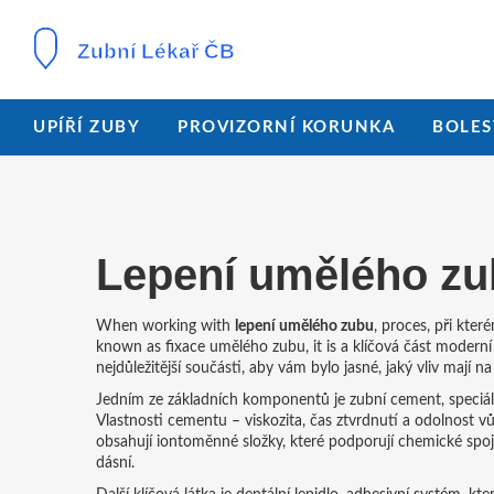
UPÍŘÍ ZUBY
PROVIZORNÍ KORUNKA
BOLES
Lepení umělého zu
When working with
lepení umělého zubu
,
proces, při kte
known as
fixace umělého zubu
, it is a klíčová část mode
nejdůležitější součásti, aby vám bylo jasné, jaký vliv mají n
Jedním ze základních komponentů je
zubní cement
,
speciá
Vlastnosti cementu – viskozita, čas ztvrdnutí a odolnost v
obsahují iontoměnné složky, které podporují chemické spoje
dásní.