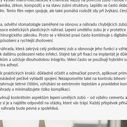
erý vytváří mikro-mechanické a chemické vazby na povrchu zubu i umělé 
amika, zirkon, kompozit) a na stavu zubní struktury. Lepidlo se často skl
ilm. Tento film nejen spojuje, ale také pomáhá rozložit síly při žvýkání, čím
ka
,
odvětví stomatologie zaměřené na obnovu a náhradu chybějících zubů
soce estetických plastických náhrad. Lepení umělého zubu je v protetice
hirurgického zákroku. Proto se v klinické praxi často kombinuje s digitáln
působení a rychlejší zhotovení.
náhrada, která zakrývá celý poškozený zub a obnovuje jeho funkci a vzhl
 dalšímu poškození nebo infekci. Stejně tak při fixaci na implantát je důle
ékům a udržuje dlouhodobou integritu. Velmi často se používají hybridní s
tra adhezi.
ik praktických kroků: důkladně očistit a odmačkat povrch, aplikovat prim
následně pečlivě vyhladit spojení. Nezapomeňte také na kontrolu bitevní 
ahrnuje šetrné čištění, vyhýbání se extrémním teplotám a pravidelné kon
hrady a minimalizujete riziko komplikací.
 věnují konkrétním aspektům lepení umělých zubů – od výběru cementu a 
si je a najděte odpovědi na otázky, které vás trápí. Každý příspěvek přiná
ní náhrada bude pevná a spolehlivá.