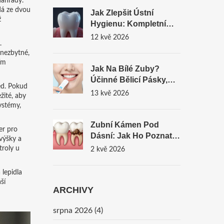
náhrady
.
ádá ze dvou
Jak Zlepšit Ústní
ž
Hygienu: Kompletní
Návod Pro Zdravé
12 kvě 2026
.
Zuby A Dásně
 nezbytné,
ím
Jak Na Bílé Zuby?
Účinné Bělicí Pásky,
ed
. Pokud
Domácí Tipy A
13 kvě 2026
žité, aby
Varování Před
ystémy,
Poškozením
Zubní Kámen Pod
er pro
Dásní: Jak Ho Poznat,
výšky a
Proč Je Nebezpečný A
troly u
2 kvě 2026
Jak Se Ho Zbavit
lepidla
ší
ARCHIVY
srpna 2026
(4)