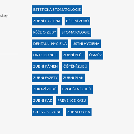
ESTETICKÁ STOMATOLOGIE
stější
ZUBNÍ HYGIENA
BĚLENÍ ZUBŮ
PÉČE O ZUBY
STOMATOLOGIE
DENTÁLNÍ HYGIENA
ÚSTNÍ HYGIENA
ORTODONCIE
ZUBNÍ PÉČE
ÚSMĚV
ZUBNÍ KÁMEN
ČIŠTĚNÍ ZUBŮ
ZUBNÍ FAZETY
ZUBNÍ PLAK
ZDRAVÍ ZUBŮ
BROUŠENÍ ZUBŮ
ZUBNÍ KAZ
PREVENCE KAZU
CITLIVOST ZUBŮ
ZUBNÍ LÉČBA