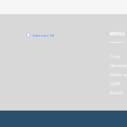
MENU
O nás
Obchodní
Zásady oc
GDPR
Kontakt