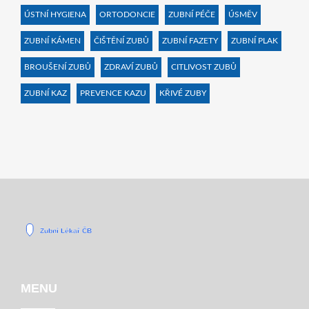
ÚSTNÍ HYGIENA
ORTODONCIE
ZUBNÍ PÉČE
ÚSMĚV
ZUBNÍ KÁMEN
ČIŠTĚNÍ ZUBŮ
ZUBNÍ FAZETY
ZUBNÍ PLAK
BROUŠENÍ ZUBŮ
ZDRAVÍ ZUBŮ
CITLIVOST ZUBŮ
ZUBNÍ KAZ
PREVENCE KAZU
KŘIVÉ ZUBY
MENU