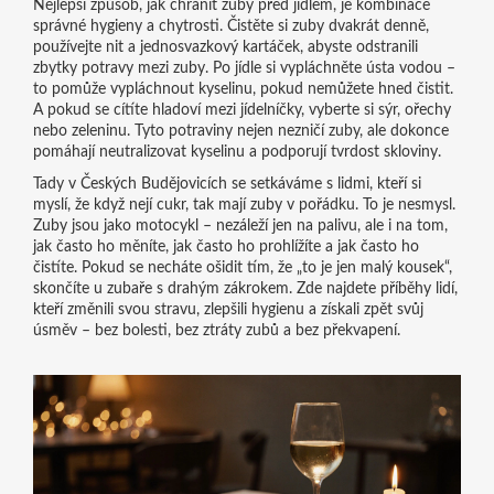
Nejlepší způsob, jak chránit zuby před jídlem, je kombinace
správné hygieny a chytrosti. Čistěte si zuby dvakrát denně,
používejte nit a jednosvazkový kartáček, abyste odstranili
zbytky potravy mezi zuby. Po jídle si vypláchněte ústa vodou –
to pomůže vypláchnout kyselinu, pokud nemůžete hned čistit.
A pokud se cítíte hladoví mezi jídelníčky, vyberte si sýr, ořechy
nebo zeleninu. Tyto potraviny nejen nezničí zuby, ale dokonce
pomáhají neutralizovat kyselinu a podporují tvrdost skloviny.
Tady v Českých Budějovicích se setkáváme s lidmi, kteří si
myslí, že když nejí cukr, tak mají zuby v pořádku. To je nesmysl.
Zuby jsou jako motocykl – nezáleží jen na palivu, ale i na tom,
jak často ho měníte, jak často ho prohlížíte a jak často ho
čistíte. Pokud se necháte ošidit tím, že „to je jen malý kousek“,
skončíte u zubaře s drahým zákrokem. Zde najdete příběhy lidí,
kteří změnili svou stravu, zlepšili hygienu a získali zpět svůj
úsměv – bez bolesti, bez ztráty zubů a bez překvapení.