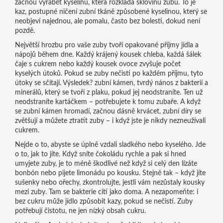
začnou vyrábět kyselinu, která rozkládá sklovinu zubu. To je
kaz
,
postupné ničení zubní tkáně způsobené kyselinou
, který se
neobjeví najednou, ale pomalu, často bez bolesti, dokud není
pozdě.
Největší hrozbu pro vaše zuby tvoří opakované příjmy jídla a
nápojů během dne. Každý krájený kousek chleba, každá šálek
čaje s cukrem nebo každý kousek ovoce zvyšuje počet
kyselých útoků. Pokud se zuby nečistí po každém příjmu, tyto
útoky se sčítají. Výsledek?
zubní kámen
,
tvrdý nános z bakterií a
minerálů, který se tvoří z plaku, pokud jej neodstraníte
. Ten už
neodstraníte kartáčkem – potřebujete k tomu zubaře. A když
se zubní kámen hromadí, začnou dásně krvácet, zubní díry se
zvětšují a můžete ztratit zuby – i když jste je nikdy nezneužívali
cukrem.
Nejde o to, abyste se úplně vzdali sladkého nebo kyselého. Jde
o to, jak to jíte. Když sníte čokoládu rychle a pak si hned
umyjete zuby, je to méně škodlivé než když si celý den lízáte
bonbón nebo pijete limonádu po kousku. Stejně tak – když jíte
sušenky nebo ořechy, zkontrolujte, jestli vám nezůstaly kousky
mezi zuby. Tam se bakterie cítí jako doma. A nezapomeňte: i
bez cukru může jídlo způsobit kazy, pokud se nečistí. Zuby
potřebují čistotu, ne jen nízký obsah cukru.