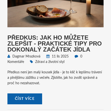
PŘEDKUS: JAK HO MŮŽETE
ZLEPŠIT - PRAKTICKÉ TIPY PRO
DOKONALÝ ZAČÁTEK JÍDLA
Dagmar Mrazková
11 lis 2025
0
Komentáře
Zdraví a životní styl
Předkus není jen malý kousek jídla - je to klíč k lepšímu trávení
a plnějšímu zážitku z večeře. Zjistěte, jak ho zvolit správně a
proč ho nezahazovat.
ČÍST VÍCE