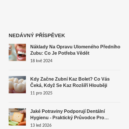
NEDÁVNÝ PŘÍSPĚVEK
Náklady Na Opravu Ulomeného Předního
Zubu: Co Je Potřeba Vědět
18 kvě 2024
Kdy Začne Zubní Kaz Bolet? Co Vás
Čeká, Když Se Kaz Rozšíří Hlouběji
11 pro 2025
Jaké Potraviny Podporují Dentální
Hygienu - Praktický Průvodce Pro
Zdravé Zuby
13 led 2026