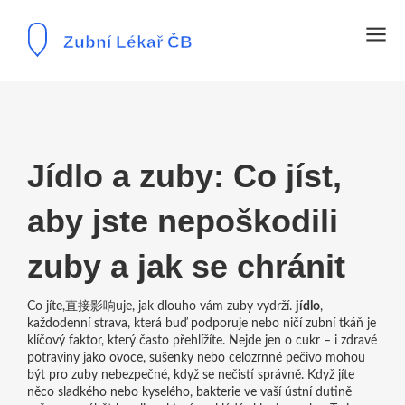
Jídlo a zuby: Co jíst,
aby jste nepoškodili
zuby a jak se chránit
Co jíte,直接影响uje, jak dlouho vám zuby vydrží.
jídlo
,
každodenní strava, která buď podporuje nebo ničí zubní tkáň
je
klíčový faktor, který často přehlížíte. Nejde jen o cukr – i zdravé
potraviny jako ovoce, sušenky nebo celozrnné pečivo mohou
být pro zuby nebezpečné, když se nečistí správně. Když jíte
něco sladkého nebo kyselého, bakterie ve vaší ústní dutině