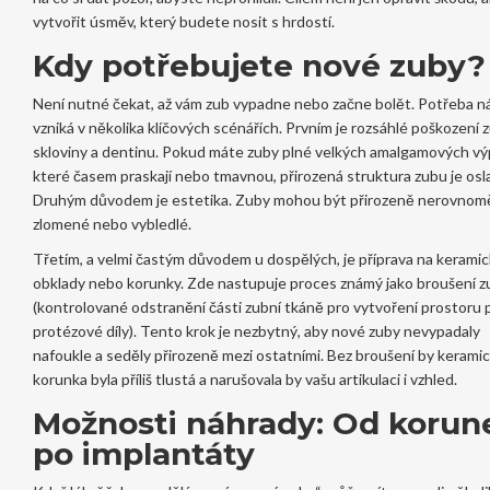
vytvořit úsměv, který budete nosit s hrdostí.
Kdy potřebujete nové zuby?
Není nutné čekat, až vám zub vypadne nebo začne bolět. Potřeba n
vzniká v několika klíčových scénářích. Prvním je rozsáhlé poškození 
skloviny a dentinu. Pokud máte zuby plné velkých amalgamových výp
které časem praskají nebo tmavnou, přirozená struktura zubu je osl
Druhým důvodem je estetika. Zuby mohou být přirozeně nerovnom
zlomené nebo vybledlé.
Třetím, a velmi častým důvodem u dospělých, je příprava na kerami
obklady nebo korunky. Zde nastupuje proces známý jako
broušení z
(
kontrolované odstranění části zubní tkáně pro vytvoření prostoru 
protézové díly
). Tento krok je nezbytný, aby nové zuby nevypadaly
nafoukle a seděly přirozeně mezi ostatními. Bez broušení by kerami
korunka byla příliš tlustá a narušovala by vašu artikulaci i vzhled.
Možnosti náhrady: Od korun
po implantáty