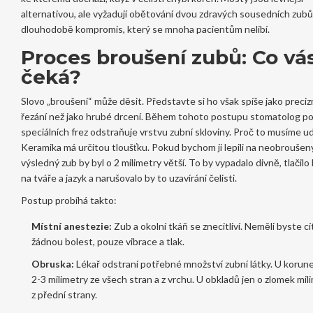
alternativou, ale vyžadují obětování dvou zdravých sousedních zubů,
dlouhodobě kompromis, který se mnoha pacientům nelíbí.
Proces broušení zubů: Co vá
čeká?
Slovo „broušení“ může děsit. Představte si ho však spíše jako preciz
řezání než jako hrubé drcení. Během tohoto postupu stomatolog p
speciálních frez odstraňuje vrstvu zubní skloviny. Proč to musíme u
Keramika má určitou tloušťku. Pokud bychom ji lepili na neobroušen
výsledný zub by byl o 2 milimetry větší. To by vypadalo divně, tlačilo
na tváře a jazyk a narušovalo by to uzavírání čelisti.
Postup probíhá takto:
Místní anestezie:
Zub a okolní tkáň se znecitliví. Neměli byste cí
žádnou bolest, pouze vibrace a tlak.
Obruska:
Lékař odstraní potřebné množství zubní látky. U korune
2-3 milimetry ze všech stran a z vrchu. U obkladů jen o zlomek mil
z přední strany.