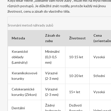
Když lékař řekne „uděláme vám nové zuby“, může mít na mysli několi
různých postupů. Je důležité znát rozdíly, protože každý má jinou
životnost, cenu a zásah do vlastního těla.
Srovnání metod náhrady zubů
Zásah do
Cena
Metoda
Životnost
zubu
(orientačn
Keramické
Minimální
obklady
(0,3-0,5
10-15 let
Vysoká
(Lamináty)
mm)
Keramikokovové
Výrazné
10-20 let
Střední
korunky
(2-3 mm)
Celokeramické
Výrazné
15+ let
Vysoká
korunky (Zirkon)
(2-3 mm)
Žádný
Doživotí
Dentální
(nahrazuje
(korunka
Velmi vyso