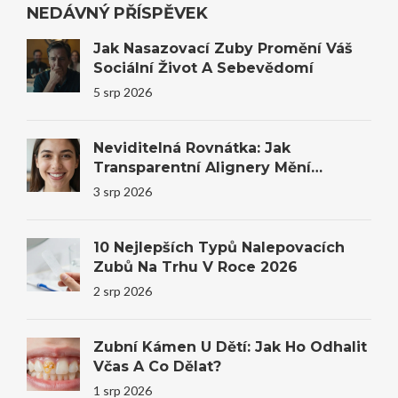
NEDÁVNÝ PŘÍSPĚVEK
Jak Nasazovací Zuby Promění Váš
Sociální Život A Sebevědomí
5 srp 2026
Neviditelná Rovnátka: Jak
Transparentní Alignery Mění
Úsměvy I Sebevědomí
3 srp 2026
10 Nejlepších Typů Nalepovacích
Zubů Na Trhu V Roce 2026
2 srp 2026
Zubní Kámen U Dětí: Jak Ho Odhalit
Včas A Co Dělat?
1 srp 2026