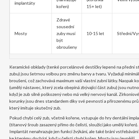
implantáty
kořen)
15+ let)
Zdravé
sousední
Mosty
zuby musí
10-15 let
Střední/Vy
být
obroušeny
Keramické obklady
(
tenké porcelánové destičky lepené na přední s
zubu
) jsou šetrnou volbou pro změnu barvy a tvaru. Vyžadují minimál
broušení, což zachovává maximum vaší vlastní zubní látky. Naopak
ko
(
umělý nástavec, který zcela obepíná zbývající část zubu
) jsou nutno
když je zub silně poškozený nebo má velký nervový kanál. Zirkoniov
korunky jsou dnes standardem díky své pevnosti a přirozenému prů
který imituje skutečný zub.
Pokud chybí celý zub, včetně kořene, vstupuje do hry
dentální impl
(
titanový šroub zasazený přímo do čelisti, sloužící jako umělý kořen
).
Implantát nenahrazuje jen funkci žvýkání, ale také brání vstřebávání 
ke kterému dochází, když v čelisti chybí kořen. Mosty jsou levnější