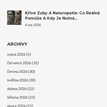
Křivé Zuby A Naturopatie: Co Reálně
Pomůže A Kdy Je Nutná
Stomatologie
6 srp 2026
ARCHIVY
srpna 2026
(5)
července 2026
(31)
června 2026
(30)
května 2026
(30)
dubna 2026
(22)
března 2026
(25)
února 2026
(21)