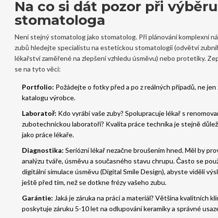
Na co si dát pozor při výběru
stomatologa
Není stejný stomatolog jako stomatolog. Při plánování komplexní n
zubů hledejte specialistu na
estetickou stomatologii
(
odvětví zubní
lékařství zaměřené na zlepšení vzhledu úsměvu
) nebo protetiky. Ze
se na tyto věci:
Portfolio:
Požádejte o fotky před a po z reálných případů, ne jen 
katalogu výrobce.
Laboratoř:
Kdo vyrábí vaše zuby? Spolupracuje lékař s renomov
zubotechnickou laboratoří? Kvalita práce technika je stejně důlež
jako práce lékaře.
Diagnostika:
Seriózní lékař nezačne broušením hned. Měl by pro
analýzu tváře, úsměvu a současného stavu chrupu. Často se pou
digitální simulace úsměvu (Digital Smile Design), abyste viděli vý
ještě před tím, než se dotkne frézy vašeho zubu.
Garántie:
Jaká je záruka na práci a materiál? Většina kvalitních kli
poskytuje záruku 5-10 let na odlupování keramiky a správné usaze