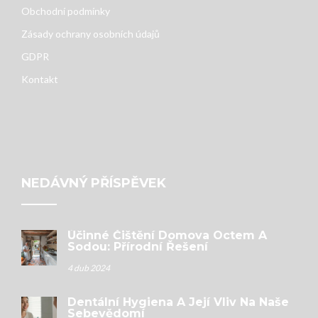
Obchodní podmínky
Zásady ochrany osobních údajů
GDPR
Kontakt
NEDÁVNÝ PŘÍSPĚVEK
Účinné Čištění Domova Octem A
Sodou: Přírodní Řešení
4 dub 2024
Dentální Hygiena A Její Vliv Na Naše
Sebevědomí