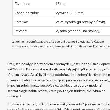
Životnost:
15+ let
Zásah do zubu:
Výrazné (2–3 mm)
Estetika:
Velmi vysoká (přirozený průsvit)
Pevnost:
Vysoká (vhodné i na stoličky)
Zirkon je moderní standard díky spojení pevnosti a estetiky. Vyžaduje
obroušení zubu ze všech stran. Biokompatibilní materiál bez kovového já
Stáli jste někdy před zrcadlem a přemýšleli, jestli je ten úsměv opra
váš? Mnoho lidí se dostane do situace, kdy jejich přirozené zuby už 
tím, čím bývaly. Ať už kvůli dlouhodobému opotřebení, kazům nebo 
broušení zubů
, které často slouží jako příprava na estetické úpravy
k novým zubům může působit složitě. Nebojte se ale - moderní
stomatologie nabízí řešení, která jsou nejen funkční, ale i vizuálně
dokonalá.
Pojďme si rozebrat, co to znamená mít „nové zuby“, jaké máte možno
na co si dát pozor, abyste neprohlídli. Cílem není jen opravit škodu, a