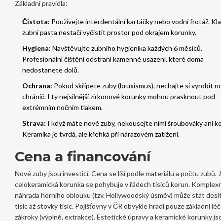
Základní pravidla:
Čistota:
Používejte interdentální kartáčky nebo vodní frotáž. Kla
zubní pasta nestačí vyčistit prostor pod okrajem korunky.
Hygiena:
Navštěvujte zubního hygienika každých 6 měsíců.
Profesionální čištění odstraní kamenné usazení, které doma
nedostanete dolů.
Ochrana:
Pokud skřípete zuby (bruxismus), nechajte si vyrobit n
chránič. I ty nejsilnější zirkonové korunky mohou prasknout pod
extrémním nočním tlakem.
Strava:
I když máte nové zuby, nekousejte nimi šroubováky ani ko
Keramika je tvrdá, ale křehká při nárazovém zatížení.
Cena a financování
Nové zuby jsou investicí. Cena se liší podle materiálu a počtu zubů.
celokeramická korunka se pohybuje v řádech tisíců korun. Komplexn
náhrada horního oblouku (tzv. Hollywoodský úsměv) může stát desí
tisíc až stovky tisíc. Pojišťovny v ČR obvykle hradí pouze základní l
zákroky (výplně, extrakce). Estetické úpravy a keramické korunky js