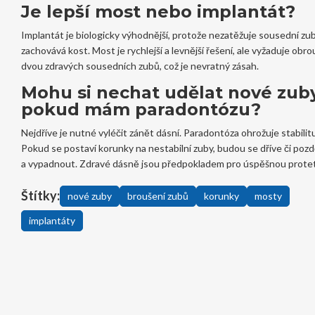
Je lepší most nebo implantát?
Implantát je biologicky výhodnější, protože nezatěžuje sousední zu
zachovává kost. Most je rychlejší a levnější řešení, ale vyžaduje obro
dvou zdravých sousedních zubů, což je nevratný zásah.
Mohu si nechat udělat nové zuby
pokud mám paradontózu?
Nejdříve je nutné vyléčit zánět dásní. Paradontóza ohrožuje stabilit
Pokud se postaví korunky na nestabilní zuby, budou se dříve či pozdě
a vypadnout. Zdravé dásně jsou předpokladem pro úspěšnou protet
Štítky:
nové zuby
broušení zubů
korunky
mosty
implantáty