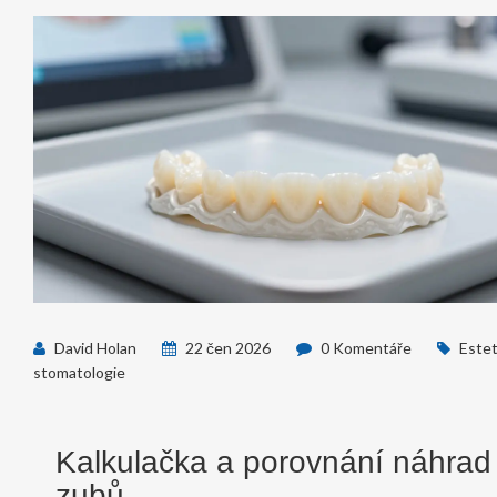
David Holan
22 čen 2026
0 Komentáře
Estet
stomatologie
Kalkulačka a porovnání náhrad
zubů