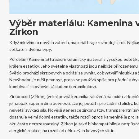
Výběr materiálu: Kamenina v
Zirkon
Když mluvíme o nových zubech, materiál hraje rozhodující roli. Nejčas
setkáte s dvěma typy:
Porcelán (Kamenina)
(
tradiční keramický materiál s vysokou estetik
králem estetiky. Jeho světelné vlastnosti jsou nejblíže přirozenému
Světlo prochází skrz povrch a odráží se uvnitř, což vytváří hloubku a 
Nevýhodou je nižší pevnost, proto se používá spíše pro přední zuby
kombinaci s kovovým základem (keramikokov).
Zirkonoxid (Zirkon)
(
velmi pevná keramika založená na oxidu zirkoni
je naopak superhrdina pevnosti. Lze jej použít i pro zadní stoličky, kd
největší žvýkací síla. Novější generace zirkonu (tzv. transparentní zirk
dosahuje velmi dobré estetiky, takže rozdíl oproti kamenině je pro l
oku často nerozeznatelný. Zirkon je také biokompatibilní a nezpůso
alergické reakce, na rozdíl od některých kovových slitin.