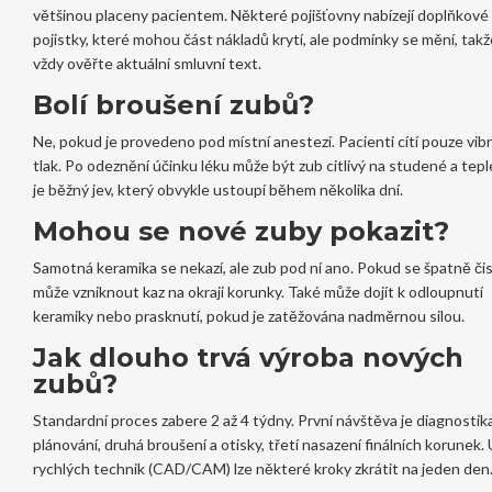
většinou placeny pacientem. Některé pojišťovny nabízejí doplňkové
pojistky, které mohou část nákladů krytí, ale podmínky se mění, takž
vždy ověřte aktuální smluvní text.
Bolí broušení zubů?
Ne, pokud je provedeno pod místní anestezí. Pacienti cítí pouze vib
tlak. Po odeznění účinku léku může být zub citlivý na studené a tepl
je běžný jev, který obvykle ustoupí během několika dní.
Mohou se nové zuby pokazit?
Samotná keramika se nekazí, ale zub pod ní ano. Pokud se špatně čis
může vzniknout kaz na okraji korunky. Také může dojít k odloupnutí
keramiky nebo prasknutí, pokud je zatěžována nadměrnou silou.
Jak dlouho trvá výroba nových
zubů?
Standardní proces zabere 2 až 4 týdny. První návštěva je diagnostik
plánování, druhá broušení a otisky, třetí nasazení finálních korunek. 
rychlých technik (CAD/CAM) lze některé kroky zkrátit na jeden den