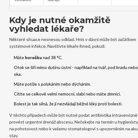
Kdy je nutné okamžitě
vyhledat lékaře?
Některé situace nesnesou odklad. Hnis v dásni může být začátkem
systémové infekce. Navštivte lékaře ihned, pokud:
Máte
horečku
nad 38 °C.
Otok se šíří mimo dutinu ústní - například na tvář, pod bradu neb
oka.
Máte potíže s polykáním nebo dýcháním.
Cítíte se celkově velmi nemocní, slabí nebo máte zimnici.
Bolest je tak silná, že ji nezvládají běžné léky proti bolesti.
V těchto případech může být nutné podat antibiotika intravenózn
provést urgentní drenáž abscesu. Nečekejte na termín u hygienisty,
na pohotovost nebo k vašemu stomatologovi s upozorněním na aku
stav.