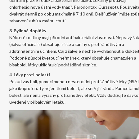
dentální praxi k redukci bakteriálního plaku
.
Lékárny prodávají
chlorhexidinové ústní vody (např. Parodontax, Curasept). Používejte
dvakrát denně po dobu maximálně 7-10 dnů. Delší užívání může způ
zabarvení zubů a změnu chuti.
3. Bylinné doplňky
Některé rostliny mají přírodní antibakteriální vlastnosti.
Nepravý šal
(Salvia officinalis)
obsahuje
silice a taniny s protizánětlivým a
adstringentním účinkem
.
Čaj z šalvěje nechte vychladnout a kloktej
Podobně působí
kvetoucí heřmánek
, který
obsahuje chamazulen a
bisabolol, látky uklidňující podrážděné sliznice
.
4. Léky proti bolesti
Pokud vás bolí, pomoci mohou nesteroidní protizánětlivé léky (NSA
jako ibuprofen. Ty nejen tlumí bolest, ale snižují i zánět. Paracetamol
bolest, ale nemá výrazný protizánětlivý efekt. Vždy dodržujte dávko
uvedené v příbalovém letáku.