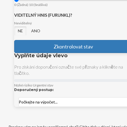
0 (Žádná)
10 (Snášlivá)
VIDITELNÝ HNIS (FURUNKL)?
Neviditelný
NE
ANO
Zkontrolovat stav
Vyplňte údaje vlevo
Pro získání doporučení označte své příznaky a klikněte na
tlačítko.
Nízké riziko
Urgentní stav
Doporučený postup:
Počkejte na výpočet...
Praskne vám na jazyku nepříjemná chuť? Cítíte tlak v dásni, který vás