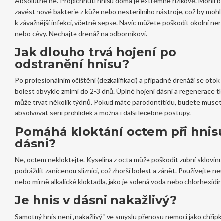
Absolutně ne. Propíchnutí hnisu doma je extrémně rizikové. Mohli 
zavést nové bakterie z kůže nebo nesterilního nástroje, což by moh
k závažnější infekci, včetně sepse. Navíc můžete poškodit okolní ne
nebo cévy. Nechajte drenáž na odborníkovi.
Jak dlouho trvá hojení po
odstranění hnisu?
Po profesionálním očištění (dezkalifikaci) a případné drenáži se otok
bolest obvykle zmírní do 2-3 dnů. Úplné hojení dásní a regenerace 
může trvat několik týdnů. Pokud máte parodontitidu, budete muse
absolvovat sérii prohlídek a možná i další léčebné postupy.
Pomáhá kloktání octem při hnis
dásni?
Ne, octem nekloktejte. Kyselina z octa může poškodit zubní sklovin
podráždit zanícenou sliznici, což zhorší bolest a zánět. Používejte ne
nebo mírně alkalické kloktadla, jako je solená voda nebo chlorhexidin
Je hnis v dásni nakažlivý?
Samotný hnis není „nakažlivý“ ve smyslu přenosu nemoci jako chřipk