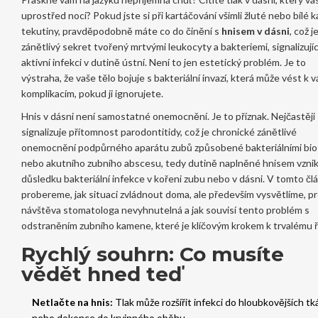
uprostřed noci? Pokud jste si při kartáčování všimli žluté nebo bílé 
tekutiny, pravděpodobně máte co do činění s
hnisem v dásni
, což j
zánětlivý sekret tvořený mrtvými leukocyty a bakteriemi, signalizujíc
aktivní infekci v dutině ústní
.
Není to jen estetický problém. Je to
výstraha, že vaše tělo bojuje s bakteriální invazí, která může vést k 
komplikacím, pokud ji ignorujete.
Hnis v dásni není samostatné onemocnění. Je to příznak. Nejčastěji
signalizuje přítomnost
parodontitidy
, což je
chronické zánětlivé
onemocnění podpůrného aparátu zubů způsobené bakteriálními bio
nebo akutního
zubního abscesu
, tedy
dutině naplněné hnisem vznik
důsledku bakteriální infekce v kořeni zubu nebo v dásni
.
V tomto čl
probereme, jak situaci zvládnout doma, ale především vysvětlíme, pr
návštěva stomatologa nevyhnutelná a jak souvisí tento problém s
odstraněním zubního kamene
, které je klíčovým krokem k trvalému ř
Rychlý souhrn: Co musíte
vědět hned teď
Netlačte na hnis:
Tlak může rozšířit infekci do hloubkovějších tk
nebo dokonce do krvinného oběhu.