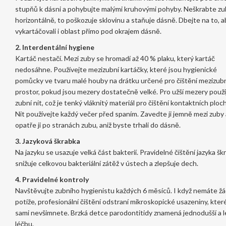
stupňů k dásni a pohybujte malými kruhovými pohyby. Neškrabte zu
horizontálně, to poškozuje sklovinu a staňuje dásně. Dbejte na to, 
vykartáčovali i oblast přímo pod okrajem dásně.
2. Interdentální hygiene
Kartáč nestačí. Mezi zuby se hromadí až 40 % plaku, který kartáč
nedosáhne. Používejte
mezizubní kartáčky
, které jsou
hygienické
pomůcky ve tvaru malé houby na drátku určené pro čištění mezizub
prostor
,
pokud jsou mezery dostatečně velké. Pro užší mezery použi
zubní nit
, což je
tenký vláknitý materiál pro čištění kontaktních ploc
Nit používejte každý večer před spaním. Zavedte ji jemně mezi zuby 
opatře ji po stranách zubu, aniž byste trhali do dásně.
3. Jazyková škrabka
Na jazyku se usazuje velká část bakterií. Pravidelné čištění jazyka š
snižuje celkovou bakteriální zátěž v ústech a zlepšuje dech.
4. Pravidelné kontroly
Navštěvujte zubního hygienistu každých 6 měsíců. I když nemáte ž
potíže, profesionální čištění odstraní mikroskopické usazeniny, které
sami nevšimnete. Brzká detce parodontitidy znamená jednodušší a l
léčbu.