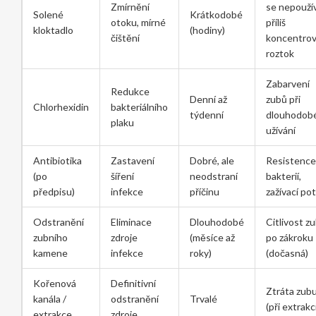
Zmírnění
se nepouží
Solené
Krátkodobé
otoku, mírné
příliš
kloktadlo
(hodiny)
čištění
koncentro
roztok
Zabarvení
Redukce
Denní až
zubů při
Chlorhexidin
bakteriálního
týdenní
dlouhodob
plaku
užívání
Antibiotika
Zastavení
Dobré, ale
Resistence
(po
šíření
neodstraní
bakterií,
předpisu)
infekce
příčinu
zažívací pot
Odstranění
Eliminace
Dlouhodobé
Citlivost z
zubního
zdroje
(měsíce až
po zákroku
kamene
infekce
roky)
(dočasná)
Kořenová
Definitivní
Ztráta zub
kanála /
odstranění
Trvalé
(při extrakc
extrakce
zdroje