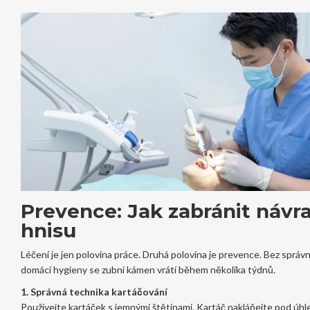
Prevence: Jak zabránit návr
hnisu
Léčení je jen polovina práce. Druhá polovina je prevence. Bez správ
domácí hygieny se zubní kámen vrátí během několika týdnů.
1. Správná technika kartáčování
Používejte kartáček s jemnými štětinami. Kartáč nakláňejte pod úh