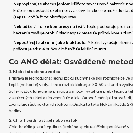
Nepropichujte absces jehlou:
Můžete zavést nové bakterie z p
kůže nebo poškodit okolní nervy a cévy. Infekce se může dostat 
(sepsa), což je život ohrožující stav.
Neklaďte si horké kompresy na tvář:
Teplo podporuje prolifera
bakterií a zvyšuje otok. Chlad naopak omezuje průtok krve a tlumí
Nepoužívejte alkohol jako kloktadlo:
Alkohol vysušuje sliznici 
poškozuje zdravé buňky, čímž snižuje lokální imunitu.
Co ANO dělat: Osvědčené meto
1. Kloktání solenou vodou
Příprava je jednoduchá: jednu lžičku kuchyňské soli rozmíchejte ve s
teplé (ne horké) vody. Tento roztok kloktejte 30-60 sekund a vypliv
Solný roztok funguje na principu osmózy - vytahuje přebytečnou te
z zanícených tkání a tím zmenšuje otok. Zároveň mění pH prostředí,
zpomaluje růst některých bakterií. Opakujte toto kloktání každé 2-
hodiny.
2. Chlorhexidinový gel nebo roztok
Chlorhexidin
je
antiseptikum širokého spektra účinku používané v