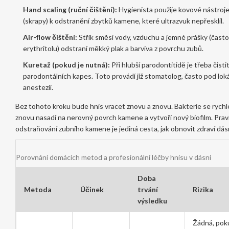
Hand scaling (ruční čištění):
Hygienista použije kovové nástroj
(skrapy) k odstranění zbytků kamene, které ultrazvuk nepřesklil.
Air-flow čištění:
Střik směsi vody, vzduchu a jemné prášky (často
erythritolu) odstraní měkký plak a barviva z povrchu zubů.
Kuretaž (pokud je nutná):
Při hlubší parodontitidě je třeba čisti
parodontálních kapes. Toto provádí již stomatolog, často pod loká
anestezii.
Bez tohoto kroku bude hnis vracet znovu a znovu. Bakterie se rychl
znovu nasadí na nerovný povrch kamene a vytvoří nový biofilm. Prav
odstraňování zubního kamene je jediná cesta, jak obnovit zdraví dásn
Porovnání domácích metod a profesionální léčby hnisu v dásni
Doba
Metoda
Účinek
trvání
Rizika
výsledku
Žádná, pok