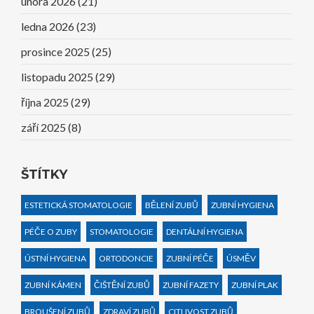
února 2026
(21)
ledna 2026
(23)
prosince 2025
(25)
listopadu 2025
(29)
října 2025
(29)
září 2025
(8)
ŠTÍTKY
ESTETICKÁ STOMATOLOGIE
BĚLENÍ ZUBŮ
ZUBNÍ HYGIENA
PÉČE O ZUBY
STOMATOLOGIE
DENTÁLNÍ HYGIENA
ÚSTNÍ HYGIENA
ORTODONCIE
ZUBNÍ PÉČE
ÚSMĚV
ZUBNÍ KÁMEN
ČIŠTĚNÍ ZUBŮ
ZUBNÍ FAZETY
ZUBNÍ PLAK
BROUŠENÍ ZUBŮ
ZDRAVÍ ZUBŮ
CITLIVOST ZUBŮ