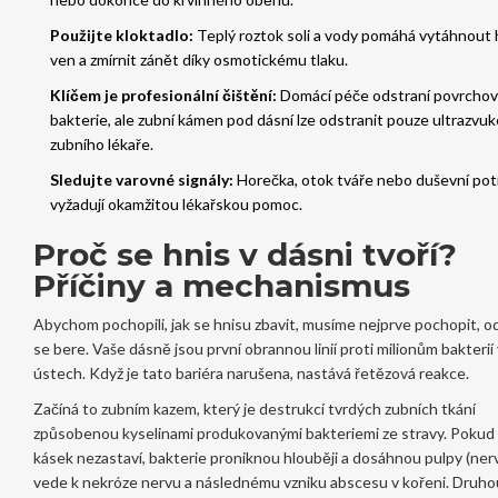
Použijte kloktadlo:
Teplý roztok soli a vody pomáhá vytáhnout 
ven a zmírnit zánět díky osmotickému tlaku.
Klíčem je profesionální čištění:
Domácí péče odstraní povrcho
bakterie, ale zubní kámen pod dásní lze odstranit pouze ultrazvu
zubního lékaře.
Sledujte varovné signály:
Horečka, otok tváře nebo duševní pot
vyžadují okamžitou lékařskou pomoc.
Proč se hnis v dásni tvoří?
Příčiny a mechanismus
Abychom pochopili, jak se hnisu zbavit, musíme nejprve pochopit, 
se bere. Vaše dásně jsou první obrannou linií proti milionům bakterií 
ústech. Když je tato bariéra narušena, nastává řetězová reakce.
Začíná to
zubním kazem
, který je
destrukcí tvrdých zubních tkání
způsobenou kyselinami produkovanými bakteriemi ze stravy
.
Pokud 
kásek nezastaví, bakterie proniknou hlouběji a dosáhnou pulpy (ner
vede k nekróze nervu a následnému vzniku abscesu v kořeni. Druho