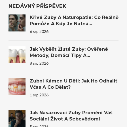
NEDÁVNÝ PŘÍSPĚVEK
Křivé Zuby A Naturopatie: Co Reálně
Pomůže A Kdy Je Nutná
Stomatologie
6 srp 2026
Jak Vybělit Žluté Zuby: Ověřené
Metody, Domácí Tipy A
Profesionální Bělení
8 srp 2026
Zubní Kámen U Dětí: Jak Ho Odhalit
Včas A Co Dělat?
1 srp 2026
Jak Nasazovací Zuby Promění Váš
Sociální Život A Sebevědomí
5 srp 2026