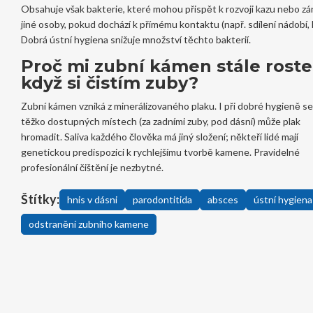
Obsahuje však bakterie, které mohou přispět k rozvoji kazu nebo zá
jiné osoby, pokud dochází k přímému kontaktu (např. sdílení nádobí, l
Dobrá ústní hygiena snižuje množství těchto bakterií.
Proč mi zubní kámen stále roste,
když si čistím zuby?
Zubní kámen vzniká z minerálizovaného plaku. I při dobré hygieně se
těžko dostupných místech (za zadními zuby, pod dásní) může plak
hromadit. Saliva každého člověka má jiný složení; někteří lidé mají
genetickou predispozici k rychlejšímu tvorbě kamene. Pravidelné
profesionální čištění je nezbytné.
Štítky:
hnis v dásni
parodontitida
absces
ústní hygiena
odstranění zubního kamene