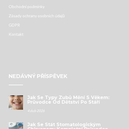
Obchodní podmínky
Zásady ochrany osobních údajů
GDPR
Kontakt
NEDÁVNÝ PŘÍSPĚVEK
Jak Se Typy Zubů Mění S Věkem:
Průvodce Od Dětství Po Stáří
4 dub 2026
Jak Se Stát Stomatologickým