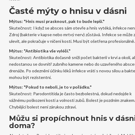
Časté mýty o hnisu v dásni
Mýtus: "Hnis musí prasknout, pak to bude lepší."
Skutečnost: I když se absces sám otevře a hnis vytéká, infekce není
Zdroj (bakterie v kapse nebo mrtvý nerv) zůstává. Infekce se může 
ulevit, ale pokračuje v ničení kosti. Musí být ošetřena profesionálně.
Mýtus: "Antibiotika vše vyléčí."
Skutečnost: Antibiotika dočasně sníží počet bakterií v krvi a okolí, a
nedostanou se dovnitř zubního kamene nebo do uzavřeného absce
drenáže. Po odeznění účinku léků infekce vrátí s novou silou a bakte
mohou být rezistentní.
Mýtus: "Pokud to neboli, je to v pořádku."
Skutečnost: Parodontitida je často bezbolestná, dokud nedojde k
vážnému poškození kosti a volnosti zubů. Bolest je pozdním znakem
Chybějící bolest není zárukou zdraví.
Můžu si propíchnout hnis v dásn
doma?