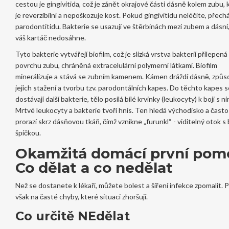
cestou je
gingivitida
, což je
zánět okrajové části dásně kolem zubu, 
je reverzibilní a nepoškozuje kost
.
Pokud gingivitidu neléčíte, přechá
parodontitidu. Bakterie se usazují ve štěrbinách mezi zubem a dásní
váš kartáč nedosáhne.
Tyto bakterie vytvářejí
biofilm
, což je
slizká vrstva bakterií přilepená
povrchu zubu, chráněná extracelulární polymerní látkami
.
Biofilm
minerálizuje a stává se zubním kamenem. Kámen dráždí dásně, způs
jejich stažení a tvorbu tzv. parodontálních kapes. Do těchto kapes s
dostávají další bakterie, tělo posílá bílé krvinky (leukocyty) k boji s ni
Mrtvé leukocyty a bakterie tvoří hnis. Ten hledá východisko a často
prorazí skrz dásňovou tkáň, čímž vznikne „furunkl“ - viditelný otok s 
špičkou.
Okamžitá domácí první pom
Co dělat a co nedělat
Než se dostanete k lékaři, můžete bolest a šíření infekce zpomalit. 
však na časté chyby, které situaci zhoršují.
Co určitě NEdělat