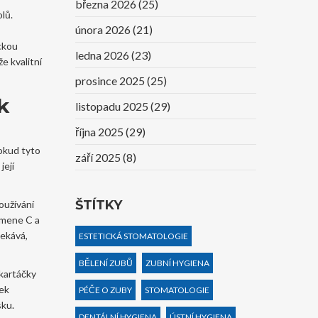
března 2026
(25)
lů.
února 2026
(21)
ickou
ledna 2026
(23)
e kvalitní
prosince 2025
(25)
k
listopadu 2025
(29)
října 2025
(29)
Pokud tyto
září 2025
(8)
její
ŠTÍTKY
užívání
smene C a
sekává,
ESTETICKÁ STOMATOLOGIE
BĚLENÍ ZUBŮ
ZUBNÍ HYGIENA
 kartáčky
ček
PÉČE O ZUBY
STOMATOLOGIE
sku.
DENTÁLNÍ HYGIENA
ÚSTNÍ HYGIENA