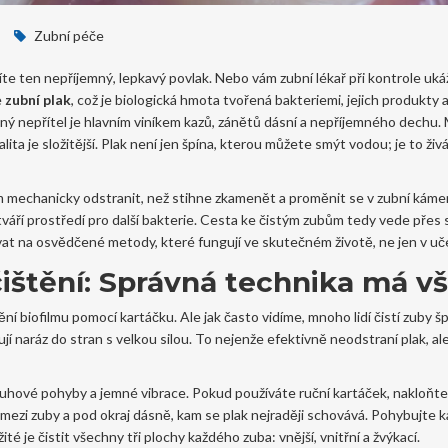
Zubní péče
te ten nepříjemný, lepkavý povlak. Nebo vám zubní lékař při kontrole uká
e
zubní plak
, což je
biologická hmota tvořená bakteriemi, jejich produkty a
ný nepřítel je hlavním viníkem kazů, zánětů dásní a nepříjemného dechu. 
ealita je složitější. Plak není jen špína, kterou můžete smýt vodou; je to živ
lm mechanicky odstranit, než stihne zkamenět a proměnit se v zubní kám
váří prostředí pro další bakterie. Cesta ke čistým zubům tedy vede přes
at na osvědčené metody, které fungují ve skutečném životě, ne jen v uč
štění: Správná technika má v
ění biofilmu pomocí kartáčku. Ale jak často vidíme, mnoho lidí čistí zuby š
í naráz do stran s velkou silou. To nejenže efektivně neodstraní plak, a
uhové pohyby a jemné vibrace. Pokud používáte ruční kartáček, nakloňte 
ezi zuby a pod okraj dásně, kam se plak nejraději schovává. Pohybujte 
žité je čistit všechny tři plochy každého zuba: vnější, vnitřní a žvýkací.