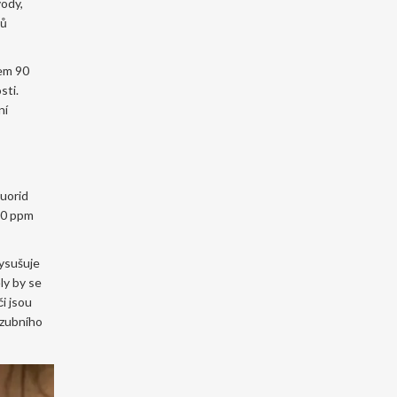
vody,
tů
lem 90
sti.
ní
luorid
500 ppm
vysušuje
ly by se
i jsou
a zubního