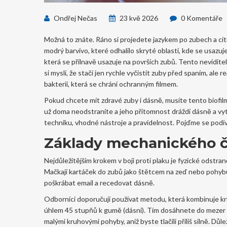
Ondřej Nečas
23 kvě 2026
0 Komentáře
Možná to znáte. Ráno si projedete jazykem po zubech a cítí
modrý barvivo, které odhalilo skryté oblasti, kde se usazuj
která se přilnavě usazuje na površích zubů
.
Tento neviditel
si myslí, že stačí jen rychle vyčistit zuby před spaním, ale r
bakterií, která se chrání ochranným filmem.
Pokud chcete mít zdravé zuby i dásně, musíte tento biofi
už doma neodstraníte a jeho přítomnost dráždí dásně a vyt
techniku, vhodné nástroje a pravidelnost. Pojďme se podív
Základy mechanického či
Nejdůležitějším krokem v boji proti plaku je fyzické odstran
Mačkají kartáček do zubů jako štětcem na zeď nebo pohybuj
poškrábat email a recedovat dásně.
Odborníci doporučují používat metodu, která kombinuje kr
úhlem 45 stupňů k gumě (dásni). Tím dosáhnete do mezer m
malými kruhovými pohyby, aniž byste tlačili příliš silně. Důle