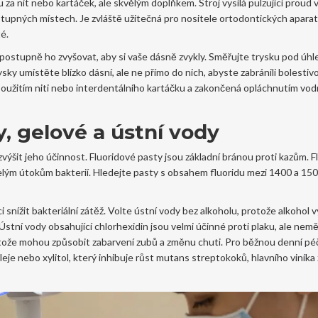
u za nit nebo kartáček, ale skvělým doplňkem. Stroj vysílá pulzující proud 
ostupných místech. Je zvláště užitečná pro nositele ortodontických apara
té.
m a postupně ho zvyšovat, aby si vaše dásně zvykly. Směřujte trysku pod úh
sky umístěte blízko dásní, ale ne přímo do nich, abyste zabránili bolestivo
užitím niti nebo interdentálního kartáčku a zakončená opláchnutím vod
, gelové a ústní vody
výšit jeho účinnost. Fluoridové pasty jsou základní bránou proti kazům. F
selým útokům bakterií. Hledejte pasty s obsahem fluoridu mezi 1400 a 1
snížit bakteriální zátěž. Volte ústní vody bez alkoholu, protože alkohol 
Ústní vody obsahující chlorhexidin jsou velmi účinné proti plaku, ale nemě
otože mohou způsobit zabarvení zubů a změnu chuti. Pro běžnou denní péč
oleje nebo xylitol, který inhibuje růst mutans streptokoků, hlavního viník