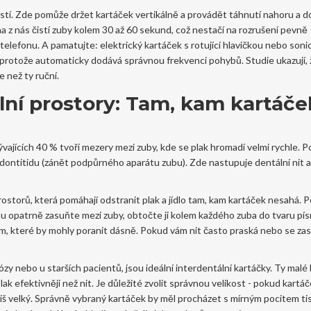
tí. Zde pomůže držet kartáček vertikálně a provádět táhnutí nahoru a do
a z nás čistí zuby kolem 30 až 60 sekund, což nestačí na rozrušení pevně
 telefonu. A pamatujte: elektrický kartáček s rotující hlavičkou nebo son
, protože automaticky dodává správnou frekvenci pohybů. Studie ukazují, ž
 než ty ruční.
ální prostory: Tam, kam kartáče
vajících 40 % tvoří mezery mezi zuby, kde se plak hromadí velmi rychle. 
odontitidu (zánět podpůrného aparátu zubu). Zde nastupuje dentální nit a 
ostorů, která pomáhají odstranit plak a jídlo tam, kam kartáček nesahá
.
Po
tu opatrně zasuňte mezi zuby, obtočte ji kolem každého zuba do tvaru pí
, které by mohly poranit dásně. Pokud vám nit často praská nebo se za
ózy nebo u starších pacientů, jsou ideální
interdentální kartáčky
. Ty malé
ak efektivněji než nit. Je důležité zvolit správnou velikost - pokud kartá
říliš velký. Správně vybraný kartáček by měl procházet s mírným pocitem ti