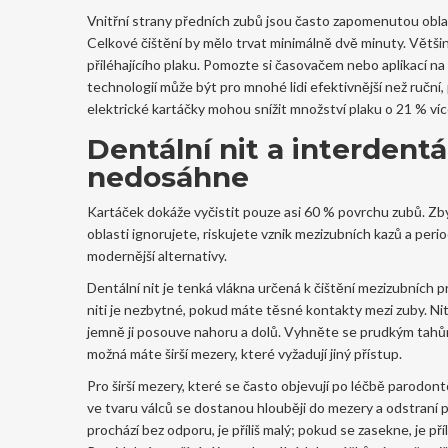
Vnitřní strany předních zubů jsou často zapomenutou oblas
Celkové čištění by mělo trvat minimálně dvě minuty. Většin
přiléhajícího plaku. Pomozte si časovačem nebo aplikací na
technologií může být pro mnohé lidi efektivnější než ruční
elektrické kartáčky mohou snížit množství plaku o 21 % více
Dentální nit a interdent
nedosáhne
Kartáček dokáže vyčistit pouze asi 60 % povrchu zubů. Zbý
oblasti ignorujete, riskujete vznik mezizubních kazů a peri
modernější alternativy.
Dentální nit
je
tenká vlákna určená k čištění mezizubních pr
niti je nezbytné, pokud máte těsné kontakty mezi zuby. Ni
jemně ji posouve nahoru a dolů. Vyhněte se prudkým tahům
možná máte širší mezery, které vyžadují jiný přístup.
Pro širší mezery, které se často objevují po léčbě parodont
ve tvaru válců se dostanou hlouběji do mezery a odstraní pl
prochází bez odporu, je příliš malý; pokud se zasekne, je p