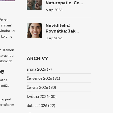
Naturopatie: Co
Reálně Pomůže A
6 srp 2026
Kdy Je Nutná
Stomatologie
že na
 slinami,
Neviditelná
Mnoho lidí
Rovnátka: Jak
á kolonie
Transparentní
3 srp 2026
Alignery Mění
Úsměvy I
en. Kámen
Sebevědomí
 správnou
ARCHIVY
ebnicích.
srpna 2026
(7)
še
července 2026
(31)
patně.
le může
června 2026
(30)
května 2026
(30)
jej pod
kartáčkem
dubna 2026
(22)