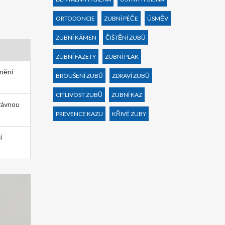
ORTODONCIE
ZUBNÍ PÉČE
ÚSMĚV
ZUBNÍ KÁMEN
ČIŠTĚNÍ ZUBŮ
ZUBNÍ FAZETY
ZUBNÍ PLAK
anění
BROUŠENÍ ZUBŮ
ZDRAVÍ ZUBŮ
CITLIVOST ZUBŮ
ZUBNÍ KAZ
právnou
PREVENCE KAZU
KŘIVÉ ZUBY
í