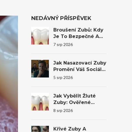
NEDÁVNÝ PŘÍSPĚVEK
Broušení Zubů: Kdy
Je To Bezpečné A
Kdy Bys Měl Raději
7 srp 2026
Ne
Jak Nasazovací Zuby
Promění Váš Sociální
Život A Sebevědomí
5 srp 2026
Jak Vybělit Žluté
Zuby: Ověřené
Metody, Domácí
8 srp 2026
Tipy A Profesionální
Bělení
Křivé Zuby A