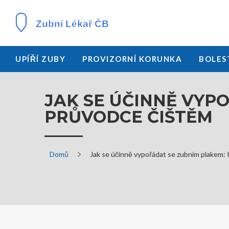
UPÍŘÍ ZUBY
PROVIZORNÍ KORUNKA
BOLES
JAK SE ÚČINNĚ VYP
PRŮVODCE ČIŠTĚM
Domů
Jak se účinně vypořádat se zubním plakem: