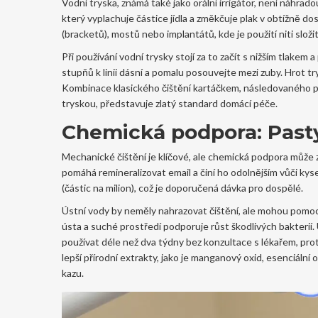
Vodní tryska, známá také jako orální irrigátor, není náhrado
který vyplachuje částice jídla a změkčuje plak v obtížně d
(bracketů), mostů nebo implantátů, kde je použití niti složi
Při používání vodní trysky stojí za to začít s nižším tlake
stupňů k linii dásní a pomalu posouvejte mezi zuby. Hrot try
Kombinace klasického čištění kartáčkem, následovaného po
tryskou, představuje zlatý standard domácí péče.
Chemická podpora: Pasty
Mechanické čištění je klíčové, ale chemická podpora může z
pomáhá remineralizovat email a činí ho odolnějším vůči ky
(částic na milion), což je doporučená dávka pro dospělé.
Ústní vody by neměly nahrazovat čištění, ale mohou pomoci 
ústa a suché prostředí podporuje růst škodlivých bakterií. 
používat déle než dva týdny bez konzultace s lékařem, pr
lepší přírodní extrakty, jako je manganový oxid, esenciální 
kazu.