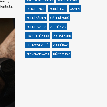
ůžou být
dontista.
ORTODONCIE
ZUBNÍ PÉČE
ÚSMĚV
ZUBNÍ KÁMEN
ČIŠTĚNÍ ZUBŮ
ZUBNÍ FAZETY
ZUBNÍ PLAK
BROUŠENÍ ZUBŮ
ZDRAVÍ ZUBŮ
CITLIVOST ZUBŮ
ZUBNÍ KAZ
PREVENCE KAZU
KŘIVÉ ZUBY