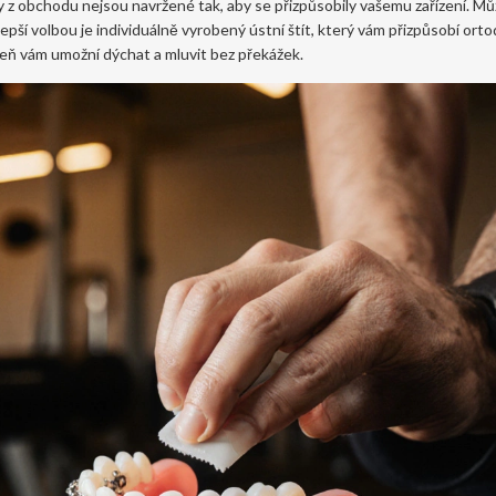
íty z obchodu nejsou navržené tak, aby se přizpůsobily vašemu zařízení. M
epší volbou je individuálně vyrobený ústní štít, který vám přizpůsobí orto
eň vám umožní dýchat a mluvit bez překážek.