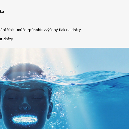
tka
edání čink - může způsobit zvýšený tlak na dráty
t dráty