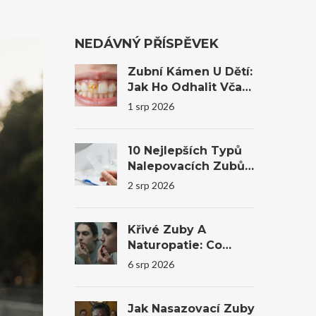
NEDÁVNÝ PŘÍSPĚVEK
Zubní Kámen U Dětí:
Jak Ho Odhalit Včas
A Co Dělat?
1 srp 2026
10 Nejlepších Typů
Nalepovacích Zubů
Na Trhu V Roce 2026
2 srp 2026
Křivé Zuby A
Naturopatie: Co
Reálně Pomůže A
6 srp 2026
Kdy Je Nutná
Stomatologie
Jak Nasazovací Zuby