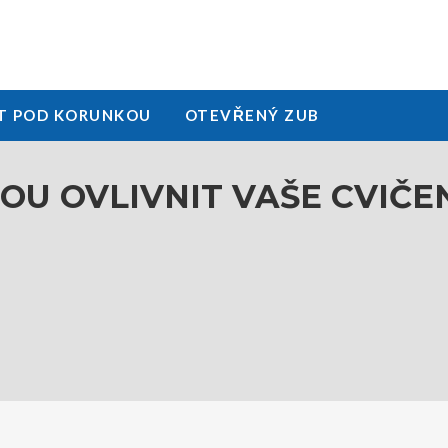
T POD KORUNKOU
OTEVŘENÝ ZUB
U OVLIVNIT VAŠE CVIČE