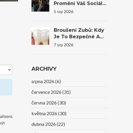
Promění Váš Sociální
Život A Sebevědomí
5 srp 2026
Broušení Zubů: Kdy
Je To Bezpečné A
Kdy Bys Měl Raději
7 srp 2026
Ne
ARCHIVY
srpna 2026
(6)
července 2026
(31)
června 2026
(30)
května 2026
(30)
ařízení,
být
dubna 2026
(22)