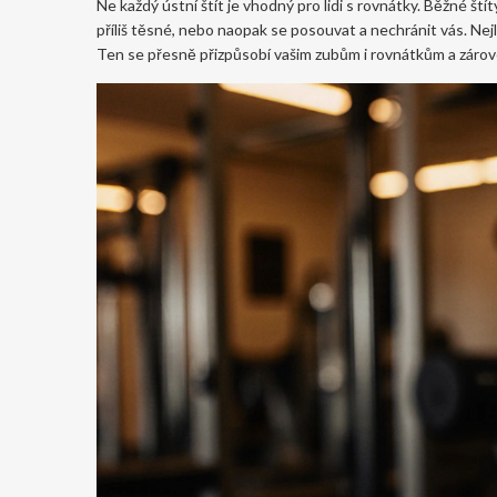
Ne každý ústní štít je vhodný pro lidi s rovnátky. Běžné št
příliš těsné, nebo naopak se posouvat a nechránit vás. Nejl
Ten se přesně přizpůsobí vašim zubům i rovnátkům a zárov