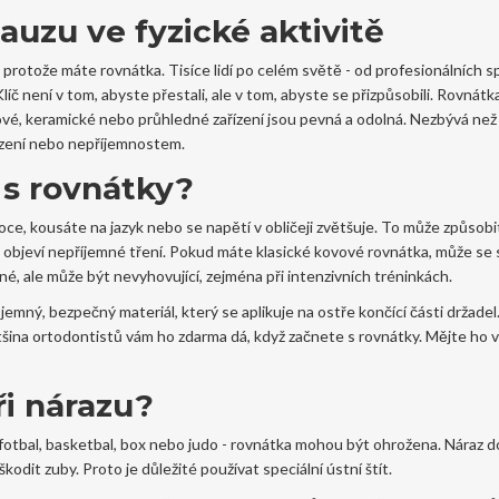
uzu ve fyzické aktivitě
n protože máte rovnátka. Tisíce lidí po celém světě - od profesionálních 
líč není v tom, abyste přestali, ale v tom, abyste se přizpůsobili. Rovnátk
vové, keramické nebo průhledné zařízení jsou pevná a odolná. Nezbývá než
kození nebo nepříjemnostem.
e s rovnátky?
boce, kousáte na jazyk nebo se napětí v obličeji zvětšuje. To může způsobi
objeví nepříjemné tření. Pokud máte klasické kovové rovnátka, může se s
né, ale může být nevyhovující, zejména při intenzivních tréninkách.
emný, bezpečný materiál, který se aplikuje na ostře končící části držadel
ětšina ortodontistů vám ho zdarma dá, když začnete s rovnátky. Mějte ho v
ři nárazu?
fotbal, basketbal, box nebo judo - rovnátka mohou být ohrožena. Náraz do
dit zuby. Proto je důležité používat speciální ústní štít.