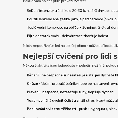
Pokud vám bolest příliš překáží, zvažte:
Snížení intenzity tréninku o 20-30 % na 2-3 dny po nast
Použití lehkého analgetika, jako je paracetamol (nikoli ib
Teplé vodní komprese na obličej - 10 minut, 2-3krát de
Pijte dostatek vody - dehydratace zhoršuje bolest
Nikdy nepoužívejte led na obličej přímo - může poškodit sli
Nejlepší cvičení pro lidi 
Některé aktivity jsou jednoduše vhodnější než jiné, pokud
Běhání
- nejbezpečnější, nezatěžuje ústa, jen dýcháte h
Chůze
- ideální pro začátečníky nebo po nastavení rovn
Plavání
- bezpečné, nezatěžuje zuby, zlepšuje dýchání
Yoga
- pomáhá uvolnit čelist a snížit stres, který může
Posilování s vlastní těžkostí
- push-upy, squats, planks 