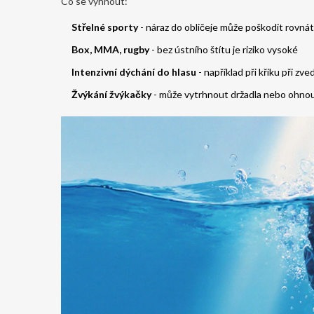
Co se vyhnout:
Střelné sporty
- náraz do obličeje může poškodit rovná
Box, MMA, rugby
- bez ústního štítu je riziko vysoké
Intenzivní dýchání do hlasu
- například při křiku při zv
Žvýkání žvýkačky
- může vytrhnout držadla nebo ohnou