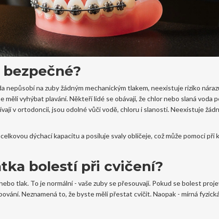
to bezpečné?
 Voda nepůsobí na zuby žádným mechanickým tlakem, neexistuje riziko náraz
 měli vyhýbat plavání. Někteří lidé se obávají, že chlor nebo slaná voda 
ají v ortodoncii, jsou odolné vůči vodě, chloru i slanosti. Neexistuje žád
elkovou dýchací kapacitu a posiluje svaly obličeje, což může pomoci při 
tka bolestí při cvičení?
bo tlak. To je normální - vaše zuby se přesouvají. Pokud se bolest projev
bování. Neznamená to, že byste měli přestat cvičit. Naopak - mírná fyzická