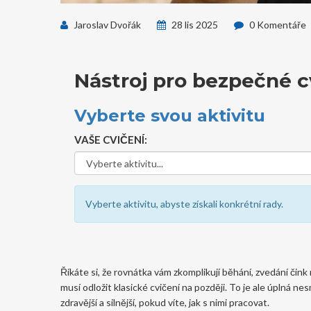
Jaroslav Dvořák
28 lis 2025
0 Komentáře
Nástroj pro bezpečné c
Vyberte svou aktivitu
VAŠE CVIČENÍ:
Vyberte aktivitu, abyste získali konkrétní rady.
Říkáte si, že rovnátka vám zkomplikují běhání, zvedání čink n
musí odložit klasické cvičení na později. To je ale úplná 
zdravější a silnější, pokud víte, jak s nimi pracovat.