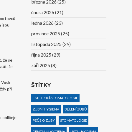
března 2026
(25)
února 2026
(21)
sportovců
ledna 2026
(23)
a jsou
prosince 2025
(25)
listopadu 2025
(29)
října 2025
(29)
t, že se
září 2025
(8)
tát, že
. Vosk
ŠTÍTKY
ždy při
ESTETICKÁ STOMATOLOGIE
ZUBNÍ HYGIENA
BĚLENÍ ZUBŮ
 obličeje
PÉČE O ZUBY
STOMATOLOGIE
DENTÁLNÍ HYGIENA
ÚSTNÍ HYGIENA