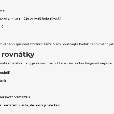
avení
uprofen - ten může ovlivnit hojení kostí)
nně
znici nebo způsobit zmrznutí kůže. Vždy používejte hadřík nebo plátno jak
s rovnátky
 máte rovnátka. Tady je seznam těch, které vám budou fungovat nejlépe:
louběji
átek
 zhoršovat bruxismus
- nezatěžují ústa, ale posilují celé tělo