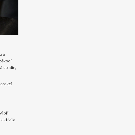
u a
poškodí
ná studie,
korekci
í při
 aktivita