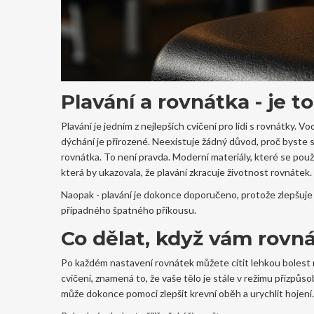
Plavání a rovnátka - je 
Plavání je jedním z nejlepších cvičení pro lidi s rovnátky.
dýchání je přirozené. Neexistuje žádný důvod, proč byste se
rovnátka. To není pravda. Moderní materiály, které se použív
která by ukazovala, že plavání zkracuje životnost rovnátek.
Naopak - plavání je dokonce doporučeno, protože zlepšuje c
případného špatného příkousu.
Co dělat, když vám rovná
Po každém nastavení rovnátek můžete cítit lehkou bolest ne
cvičení, znamená to, že vaše tělo je stále v režimu přizpůso
může dokonce pomoci zlepšit krevní oběh a urychlit hojení.