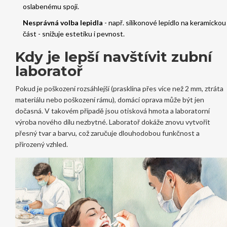
oslabenému spoji.
Nesprávná volba lepidla
- např. silikonové lepidlo na keramickou
část - snižuje estetiku i pevnost.
Kdy je lepší navštívit zubní
laboratoř
Pokud je poškození rozsáhlejší (prasklina přes více než 2 mm, ztráta
materiálu nebo poškození rámu), domácí oprava může být jen
dočasná. V takovém případě jsou
otisková hmota
a laboratorní
výroba nového dílu nezbytné. Laboratoř dokáže znovu vytvořit
přesný tvar a barvu, což zaručuje dlouhodobou funkčnost a
přirozený vzhled.