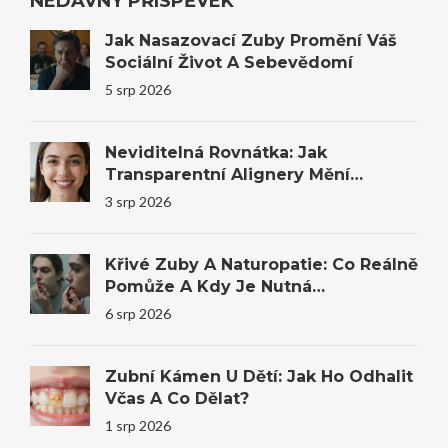
NEDÁVNÝ PŘÍSPĚVEK
Jak Nasazovací Zuby Promění Váš
Sociální Život A Sebevědomí
5 srp 2026
Neviditelná Rovnátka: Jak
Transparentní Alignery Mění
Úsměvy I Sebevědomí
3 srp 2026
Křivé Zuby A Naturopatie: Co Reálně
Pomůže A Kdy Je Nutná
Stomatologie
6 srp 2026
Zubní Kámen U Dětí: Jak Ho Odhalit
Včas A Co Dělat?
1 srp 2026