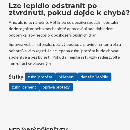
Lze lepidlo odstranit po
ztvrdnutí, pokud dojde k chybě?
Ano, ale je to náročné. Většinou se používá speciální dentální
dezintegrátor nebo mechanické opracování pod dohledem
odborníka, aby nedošlo k poškození okolních tkání.
Správná volba materiálu, pečlivý postup a pravidelná kontrola u
odborníka vám zajistí, že se lepená zubní protéza bude chovat
spolehlivě a bez bolestí. Pokud si nejste jisti, vždy raději zvolte
konzultaci se zkušeným
Štítky:
zubní protéza
přilepení
dentální lepidlo
zubní cement
oprava protézy