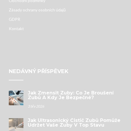
Obchodní podmínky
Zásady ochrany osobních údajů
GDPR
Kontakt
NEDÁVNÝ PŘÍSPĚVEK
Jak Zmensit Zuby: Co Je Broušení
Zubů A Kdy Je Bezpečné?
3 bře 2026
Jak Ultrasonický Čistič Zubů Pomůže
Udržet Vaše Zuby V Top Stavu