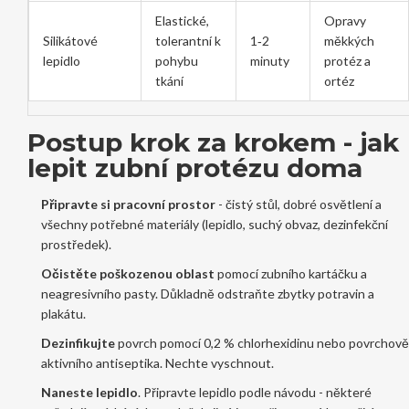
Elastické,
Opravy
Silikátové
tolerantní k
1‑2
měkkých
lepidlo
pohybu
minuty
protéz a
tkání
ortéz
Postup krok za krokem - jak
lepit zubní protézu doma
Připravte si pracovní prostor
- čistý stůl, dobré osvětlení a
všechny potřebné materiály (lepidlo, suchý obvaz, dezinfekční
prostředek).
Očistěte poškozenou oblast
pomocí zubního kartáčku a
neagresivního pasty. Důkladně odstraňte zbytky potravin a
plakátu.
Dezinfikujte
povrch pomocí 0,2 % chlorhexidinu nebo povrchově
aktivního antiseptika. Nechte vyschnout.
Naneste lepidlo
. Připravte lepidlo podle návodu - některé