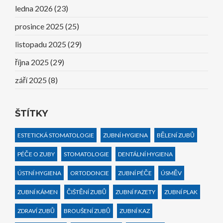
ledna 2026
(23)
prosince 2025
(25)
listopadu 2025
(29)
října 2025
(29)
září 2025
(8)
ŠTÍTKY
ESTETICKÁ STOMATOLOGIE
ZUBNÍ HYGIENA
BĚLENÍ ZUBŮ
PÉČE O ZUBY
STOMATOLOGIE
DENTÁLNÍ HYGIENA
ÚSTNÍ HYGIENA
ORTODONCIE
ZUBNÍ PÉČE
ÚSMĚV
ZUBNÍ KÁMEN
ČIŠTĚNÍ ZUBŮ
ZUBNÍ FAZETY
ZUBNÍ PLAK
ZDRAVÍ ZUBŮ
BROUŠENÍ ZUBŮ
ZUBNÍ KAZ