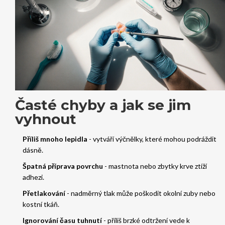
Časté chyby a jak se jim
vyhnout
Příliš mnoho lepidla
- vytváří výčnělky, které mohou podráždit
dásně.
Špatná příprava povrchu
- mastnota nebo zbytky krve ztíží
adhezi.
Přetlakování
- nadměrný tlak může poškodit okolní zuby nebo
kostní tkáň.
Ignorování času tuhnutí
- příliš brzké odtržení vede k