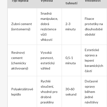
Typ lepidla
Výhoda
Vhodnost
tuhnutí
Snadná
manipulace,
Fixace
Zubní cement
dobrá
2‑3
protetiky na
(iontomerný)
rezistence
minuty
dlouhodobé
vůči
období
vlhkosti
Estetické
Resinový
Vysoká
opravy a
cement
pevnost,
0,5‑1
lepení
(chemicky
estetický
minuta
keramických
aktivovaný)
vzhled
částí
Rychlé
Dočasné
sloučení,
opravy
Polyakrylátové
30‑60
vhodné pro
během
lepidlo
sekund
drobné
jedné
praskliny
návštěvy