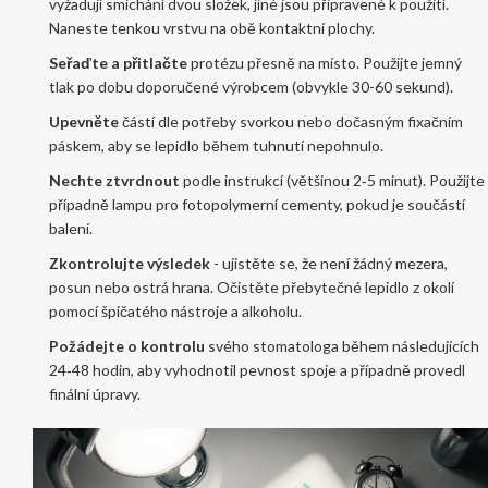
vyžadují smíchání dvou složek, jiné jsou připravené k použití.
Naneste tenkou vrstvu na obě kontaktní plochy.
Seřaďte a přitlačte
protézu přesně na místo. Použijte jemný
tlak po dobu doporučené výrobcem (obvykle 30-60 sekund).
Upevněte
částí dle potřeby svorkou nebo dočasným fixačním
páskem, aby se lepidlo během tuhnutí nepohnulo.
Nechte ztvrdnout
podle instrukcí (většinou 2‑5 minut). Použijte
případně lampu pro fotopolymerní cementy, pokud je součástí
balení.
Zkontrolujte výsledek
- ujistěte se, že není žádný mezera,
posun nebo ostrá hrana. Očistěte přebytečné lepidlo z okolí
pomocí špičatého nástroje a alkoholu.
Požádejte o kontrolu
svého
stomatologa
během následujících
24‑48 hodin, aby vyhodnotil pevnost spoje a případně provedl
finální úpravy.