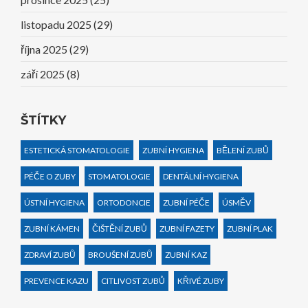
listopadu 2025
(29)
října 2025
(29)
září 2025
(8)
ŠTÍTKY
ESTETICKÁ STOMATOLOGIE
ZUBNÍ HYGIENA
BĚLENÍ ZUBŮ
PÉČE O ZUBY
STOMATOLOGIE
DENTÁLNÍ HYGIENA
ÚSTNÍ HYGIENA
ORTODONCIE
ZUBNÍ PÉČE
ÚSMĚV
ZUBNÍ KÁMEN
ČIŠTĚNÍ ZUBŮ
ZUBNÍ FAZETY
ZUBNÍ PLAK
ZDRAVÍ ZUBŮ
BROUŠENÍ ZUBŮ
ZUBNÍ KAZ
PREVENCE KAZU
CITLIVOST ZUBŮ
KŘIVÉ ZUBY