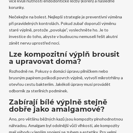
více kvůli nutnosti endodontické léčby (kořen) a následné
korunky.
Nečekejte na bolest. Nejlepší strategie je preventivní výměna
při pravidelných kontrolách. Pokud zubař doporučí výměnu
staré výplně, protože „povoluje“, vyslechněte ho. Je to
investice do toho, abyste v budoucnu nemuseli řešit akutní
zánět nervu uprostřed noci.
Lze kompozitní výplň brousit
a upravovat doma?
Rozhodně ne. Pokusy o domácí úpravu pilníčkem nebo
brusným papírem poškodí povrch výplně, vytvoří mikrotrhliny a
otevřou cestu bakteriím. Jakékoli úpravy musí provádět
odborník za sterilních podmínek.
Zabírají bílé výplně stejně
dobře jako amalgamové?
Ano, pro většinu běžných kazů jsou kompozity plnohodnotnou
náhradou. Amalgam byl odolnější vůči vlhkosti, ale kompozity
mají výhodu v lepším spojení se zubem a estetiky. Pro velmi