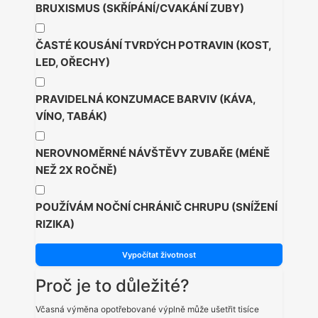
BRUXISMUS (SKŘÍPÁNÍ/CVAKÁNÍ ZUBY)
ČASTÉ KOUSÁNÍ TVRDÝCH POTRAVIN (KOST,
LED, OŘECHY)
PRAVIDELNÁ KONZUMACE BARVIV (KÁVA,
VÍNO, TABÁK)
NEROVNOMĚRNÉ NÁVŠTĚVY ZUBAŘE (MÉNĚ
NEŽ 2X ROČNĚ)
POUŽÍVÁM NOČNÍ CHRÁNIČ CHRUPU (SNÍŽENÍ
RIZIKA)
Vypočítat životnost
Proč je to důležité?
Včasná výměna opotřebované výplně může ušetřit tisíce