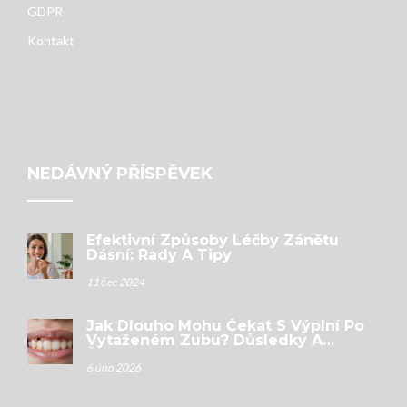
GDPR
Kontakt
NEDÁVNÝ PŘÍSPĚVEK
Efektivní Způsoby Léčby Zánětu
Dásní: Rady A Tipy
11 čec 2024
Jak Dlouho Mohu Čekat S Výplní Po
Vytaženém Zubu? Důsledky A
Řešení
6 úno 2026