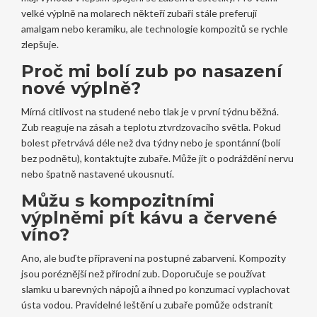
velké výplně na molarech někteří zubaři stále preferují
amalgam nebo keramiku, ale technologie kompozitů se rychle
zlepšuje.
Proč mi bolí zub po nasazení
nové výplně?
Mírná citlivost na studené nebo tlak je v první týdnu běžná.
Zub reaguje na zásah a teplotu ztvrdzovacího světla. Pokud
bolest přetrvává déle než dva týdny nebo je spontánní (bolí
bez podnětu), kontaktujte zubaře. Může jít o podráždění nervu
nebo špatně nastavené ukousnutí.
Můžu s kompozitními
výplněmi pít kávu a červené
víno?
Ano, ale buďte připraveni na postupné zabarvení. Kompozity
jsou poréznější než přírodní zub. Doporučuje se používat
slamku u barevných nápojů a ihned po konzumaci vyplachovat
ústa vodou. Pravidelné leštění u zubaře pomůže odstranit