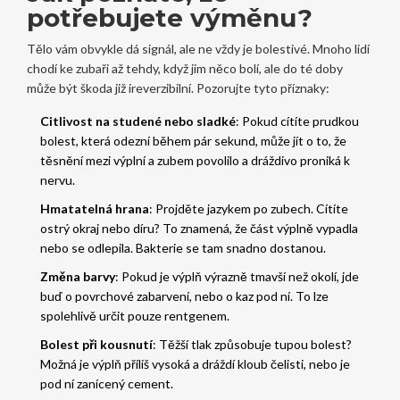
potřebujete výměnu?
Tělo vám obvykle dá signál, ale ne vždy je bolestivé. Mnoho lidí
chodí ke zubaři až tehdy, když jim něco bolí, ale do té doby
může být škoda již ireverzibilní. Pozorujte tyto příznaky:
Citlivost na studené nebo sladké
: Pokud cítíte prudkou
bolest, která odezní během pár sekund, může jít o to, že
těsnění mezi výplní a zubem povolilo a dráždivo proniká k
nervu.
Hmatatelná hrana
: Projděte jazykem po zubech. Cítíte
ostrý okraj nebo díru? To znamená, že část výplně vypadla
nebo se odlepila. Bakterie se tam snadno dostanou.
Změna barvy
: Pokud je výplň výrazně tmavší než okolí, jde
buď o povrchové zabarvení, nebo o kaz pod ní. To lze
spolehlivě určit pouze rentgenem.
Bolest při kousnutí
: Těžší tlak způsobuje tupou bolest?
Možná je výplň příliš vysoká a dráždí kloub čelisti, nebo je
pod ní zanícený cement.