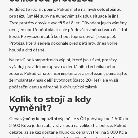
Je důležité rozlišit pojmy. Pokud máte na mysli
celoplošnou
protézu
(umělé zuby na gumovém základu), situace je jiná.
Tyto protézy obvykle vydrží 5 až 8 let. Důvodem jejich výměny
není jen opotřebění plastu, ale především změna tvaru čelistní
kosti. Po vytažení zubů kost postupně ubývá (resorpce).
Protéza, která seděla dokonale před pěti lety, dnes volně
houpá a drtí dásně.
Na rozdíl od kompozitních výplní, které jsou fixní, protézy
vyžadují pravidelnou úpravu u dentálního technika nebo
zubaře. Pokud váháte mezi implantáty a protézami, pamatujte,
že implantáty mají delší životnost (často 20+ let), ale vyšší
počáteční cenu a náročnější chirurgický zákrok.
Kolik to stojí a kdy
vyměnit?
Cena výměny kompozitní výplně se v ČR pohybuje od 1 500 do
3 500 Kč za jeden zub, v závislosti na velikosti a poloze. Pokud
čekáte, až se kaz dostane hluboko, cena vystřelí na 5 000 Kč a