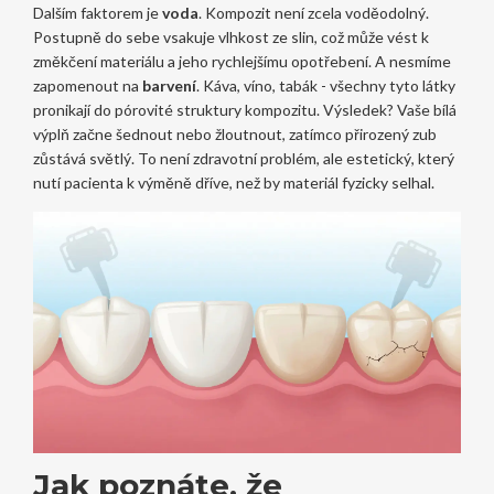
Dalším faktorem je
voda
. Kompozit není zcela voděodolný.
Postupně do sebe vsakuje vlhkost ze slin, což může vést k
změkčení materiálu a jeho rychlejšímu opotřebení. A nesmíme
zapomenout na
barvení
. Káva, víno, tabák - všechny tyto látky
pronikají do pórovité struktury kompozitu. Výsledek? Vaše bílá
výplň začne šednout nebo žloutnout, zatímco přirozený zub
zůstává světlý. To není zdravotní problém, ale estetický, který
nutí pacienta k výměně dříve, než by materiál fyzicky selhal.
Jak poznáte, že