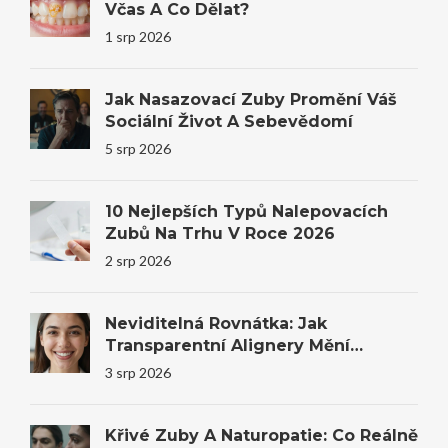
Včas A Co Dělat?
1 srp 2026
Jak Nasazovací Zuby Promění Váš
Sociální Život A Sebevědomí
5 srp 2026
10 Nejlepších Typů Nalepovacích
Zubů Na Trhu V Roce 2026
2 srp 2026
Neviditelná Rovnátka: Jak
Transparentní Alignery Mění
Úsměvy I Sebevědomí
3 srp 2026
Křivé Zuby A Naturopatie: Co Reálně