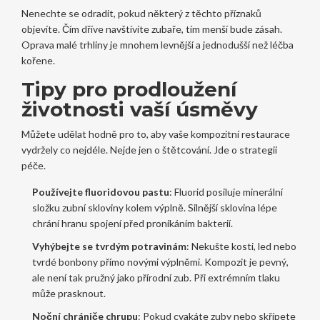
Nenechte se odradit, pokud některý z těchto příznaků
objevíte. Čím dříve navštívíte zubaře, tím menší bude zásah.
Oprava malé trhliny je mnohem levnější a jednodušší než léčba
kořene.
Tipy pro prodloužení
životnosti vaší úsměvy
Můžete udělat hodně pro to, aby vaše kompozitní restaurace
vydržely co nejdéle. Nejde jen o štětcování. Jde o strategii
péče.
Používejte fluoridovou pastu
: Fluorid posiluje minerální
složku zubní skloviny kolem výplně. Silnější sklovina lépe
chrání hranu spojení před pronikáním bakterií.
Vyhýbejte se tvrdým potravinám
: Nekušte kosti, led nebo
tvrdé bonbony přímo novými výplněmi. Kompozit je pevný,
ale není tak pružný jako přírodní zub. Při extrémním tlaku
může prasknout.
Noční chrániče chrupu
: Pokud cvakáte zuby nebo skřípete