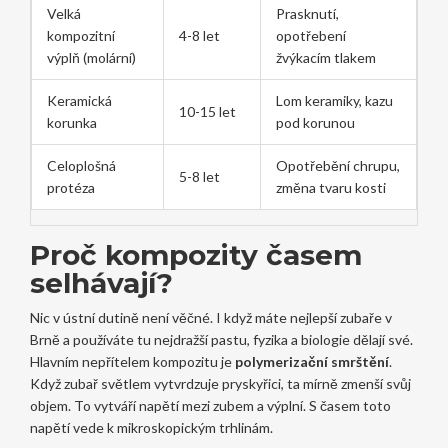
Velká
Prasknutí,
kompozitní
4-8 let
opotřebení
výplň (molární)
žvýkacím tlakem
Keramická
Lom keramiky, kazu
10-15 let
korunka
pod korunou
Celoplošná
Opotřebění chrupu,
5-8 let
protéza
změna tvaru kosti
Proč kompozity časem
selhávají?
Nic v ústní dutině není věčné. I když máte nejlepší zubaře v
Brně a používáte tu nejdražší pastu, fyzika a biologie dělají své.
Hlavním nepřítelem kompozitu je
polymerizační smrštění
.
Když zubař světlem vytvrdzuje pryskyřici, ta mírně zmenší svůj
objem. To vytváří napětí mezi zubem a výplní. S časem toto
napětí vede k mikroskopickým trhlinám.