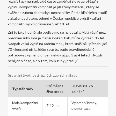
rozlišit typy náhrad. Lidé často zaměňují slovo „protéza“ s
výplní.
Kompozitní kompozit
je plastový materiál, který se
sváže se zubem chemicky i mechanicky. Podle klinických studií
a zkušeností stomatologů v České republice vydrží kvalitní
kompozitní výplň průměrně
5 až 10 let
.
Zní to jako hodně, ale podívejme se na detaily. Malá výplň mezi
předními zuby, kde je menší žvýkací tlak, může vydržet i 12 let.
Naopak velká výplň na zadním molu, která snáší sílu přesahující
70 kilogramů při každém soustu, bude pravděpodobně
potřebovat výměnu dříve - někdy už po 3 až 4 letech. Rozdíl
není jen v čase, ale v tom, kolik zuby „pracují“.
Srovnání životnosti různých zubních náhrad
Průměrná
Hlavní riziko
Typ náhrady
životnost
selhání
Malá kompozitní
Vylomení hrany,
7-12 let
výplň
pigmentace