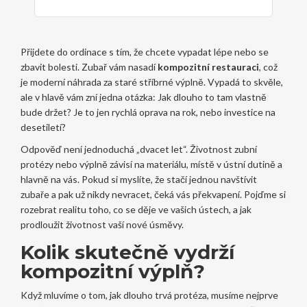
Přijdete do ordinace s tím, že chcete vypadat lépe nebo se
zbavit bolesti. Zubař vám nasadí
kompozitní restauraci
, což
je moderní náhrada za staré stříbrné výplně. Vypadá to skvěle,
ale v hlavě vám zní jedna otázka: Jak dlouho to tam vlastně
bude držet? Je to jen rychlá oprava na rok, nebo investice na
desetiletí?
Odpověď není jednoduchá „dvacet let“. Životnost zubní
protézy nebo výplně závisí na materiálu, místě v ústní dutině a
hlavně na vás. Pokud si myslíte, že stačí jednou navštívit
zubaře a pak už nikdy nevracet, čeká vás překvapení. Pojďme si
rozebrat realitu toho, co se děje ve vašich ústech, a jak
prodloužit životnost vaší nové úsměvy.
Kolik skutečně vydrží
kompozitní výplň?
Když mluvíme o tom, jak dlouho trvá protéza, musíme nejprve