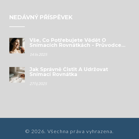
NEDÁVNÝ PŘÍSPĚVEK
Vše, Co Potřebujete Vědět O
Snímacích Rovnátkách - Průvodce
Pro Dospělé I Děti
14 lis 2025
Jak Správně Čistit A Udržovat
Snímací Rovnátka
27 říj 2025
© 2026. Všechna práva vyhrazena.