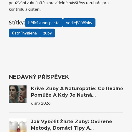
používání zubní nitě a pravidelné návštěvy u zubaře pro
kontrolu a čištění.
Štítky:
bělící zubní pasta
vedlejší účinky
ústní hygiena
zuby
NEDÁVNÝ PŘÍSPĚVEK
Křivé Zuby A Naturopatie: Co Reálně
Pomůže A Kdy Je Nutná
Stomatologie
6 srp 2026
Jak Vybělit Žluté Zuby: Ověřené
Metody, Domácí Tipy A