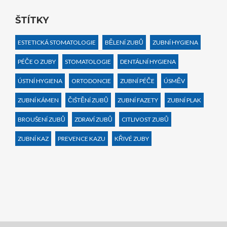
ŠTÍTKY
ESTETICKÁ STOMATOLOGIE
BĚLENÍ ZUBŮ
ZUBNÍ HYGIENA
PÉČE O ZUBY
STOMATOLOGIE
DENTÁLNÍ HYGIENA
ÚSTNÍ HYGIENA
ORTODONCIE
ZUBNÍ PÉČE
ÚSMĚV
ZUBNÍ KÁMEN
ČIŠTĚNÍ ZUBŮ
ZUBNÍ FAZETY
ZUBNÍ PLAK
BROUŠENÍ ZUBŮ
ZDRAVÍ ZUBŮ
CITLIVOST ZUBŮ
ZUBNÍ KAZ
PREVENCE KAZU
KŘIVÉ ZUBY