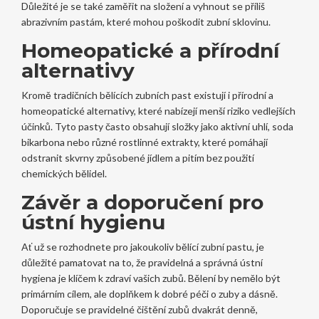
Důležité je se také zaměřit na složení a vyhnout se příliš
abrazivním pastám, které mohou poškodit zubní sklovinu.
Homeopatické a přírodní
alternativy
Kromě tradičních bělících zubních past existují i přírodní a
homeopatické alternativy, které nabízejí menší riziko vedlejších
účinků. Tyto pasty často obsahují složky jako aktivní uhlí, soda
bikarbona nebo různé rostlinné extrakty, které pomáhají
odstranit skvrny způsobené jídlem a pitím bez použití
chemických bělidel.
Závěr a doporučení pro
ústní hygienu
Ať už se rozhodnete pro jakoukoliv bělící zubní pastu, je
důležité pamatovat na to, že pravidelná a správná ústní
hygiena je klíčem k zdraví vašich zubů. Bělení by nemělo být
primárním cílem, ale doplňkem k dobré péči o zuby a dásně.
Doporučuje se pravidelné čištění zubů dvakrát denně,