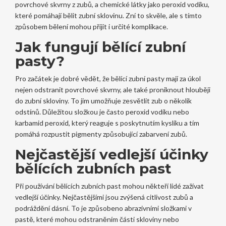
povrchové skvrny z zubů, a chemické látky jako peroxid vodíku,
které pomáhají bělit zubní sklovinu. Zní to skvěle, ale s tímto
způsobem bělení mohou přijít i určité komplikace.
Jak fungují bělící zubní
pasty?
Pro začátek je dobré vědět, že bělící zubní pasty mají za úkol
nejen odstranit povrchové skvrny, ale také proniknout hlouběji
do zubní skloviny. To jim umožňuje zesvětlit zub o několik
odstínů. Důležitou složkou je často peroxid vodíku nebo
karbamid peroxid, který reaguje s poskytnutím kyslíku a tím
pomáhá rozpustit pigmenty způsobující zabarvení zubů.
Nejčastější vedlejší účinky
bělících zubních past
Při používání bělících zubních past mohou někteří lidé zažívat
vedlejší účinky. Nejčastějšími jsou zvýšená citlivost zubů a
podráždění dásní. To je způsobeno abrazivními složkami v
pastě, které mohou odstraněním části skloviny nebo